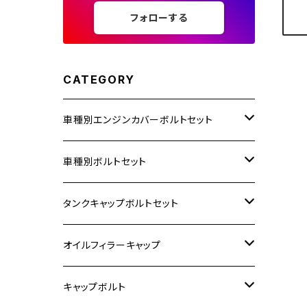
フォローする
CATEGORY
車種別エンジンカバーボルトセット
ホンダ【ステンレス】
車種別ボルトセット
400X
カワサキ【ステンレス】
KAWASAKI
タンクキャップボルトセット
6V モンキー
BALIUS
Z900RS/Z900RS CAFE
ヤマハ【ステンレス】
HONDA
カワサキ
オイルフィラーキャップ
12V モンキー
BALIUS-Ⅱ
Z900RS SE
MT-03
CB1300SF/CB1300SB
スズキ【ステンレス】
SUZUKI
ホンダ
M20 P1.5
キャップボルト