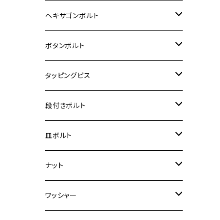
12V Fi モンキー
D-TRACER125
ゼファー400/ゼファーχ
MT-25
CB400SF/CB400SB
ジクサー150
ホンダ【チタン】
YAMAHA
ヤマハ
M20 P2.5
ステンレス
ヘキサゴンボルト
クロスカブ50
D-TRACKER
ゼファー750/ゼファー750RS
MT-125
ダックス125
ジクサー250
ジェイド
M4
カワサキ【チタン】
スズキ
M30 P1.5
チタン
ステンレス
ボタンボルト
クロスカブ110
D-TRACKER X
ゼファー1100/ゼファー1100RS
RZ250
モンキー125
ジクサーSF250
スーパーカブ C125
M5
250TR
M3
M4
ヤマハ【チタン】
チタン
ステンレス
タッピングビス
ジェイド
ER-6F
ZRX400/ZRXⅡ
RZ250R
レブル250
BANDIT250
ハンターカブ CT125
M6
GPZ900R
M4
M5
シグナスX
M4
M4
スズキ【チタン】
チタン
ステンレス
段付きボルト
スーパーカブ C125
ER-6N
ZRX1100/ZRX1100Ⅱ
RZ250RR
ハンターカブ125
GS400
ダックス125
M8
Ninja H2
M5
M6
シグナスX SR
M5
M5
KATANA
M3
M4
チタン
ステンレス
皿ボルト
ダックス125
ESTRELLA
ZRX1200R/ZRX1200S
RZ350
クロスカブ110
GSR400
モンキー125
M10
Ninja 250
M6
M8
マジェスティS
M6
M6
M4
M5
M4
M5
チタン
ステンレス
ナット
ハンターカブ CT125
ESTRELLA RS
ZRX1200DAEG
RZ350R
スーパーカブ110
GSR600
CB400 SUPER FOUR
Ninja 400
M7
M10
BW’S125
M8
M8
M5
M5
M6
M5
M4
チタン
ステンレス
ワッシャー
モンキー125
GPZ900R
Ninja250
RZ350RR
PCX
GSX-R125
CB400 SUPER BOLDOR
Ninja 400R
M8
MT-03
M10
M10
M6
M8