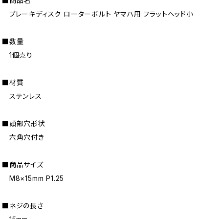
■商品名
ブレーキディスク ローターボルト ヤマハ用 フラットヘッド小
■数量
1個売り
■材質
ステンレス
■頭部穴形状
六角穴付き
■商品サイズ
M8×15mm P1.25
■ネジの長さ