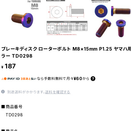
ブレーキディスク ローターボルト M8×15mm P1.25 ヤマ
ラー TD0298
187
¥
¥60
なら
手数料無料で
月々
から
別途送料がかかります。
送料を確認する
■商品番号
TD0298