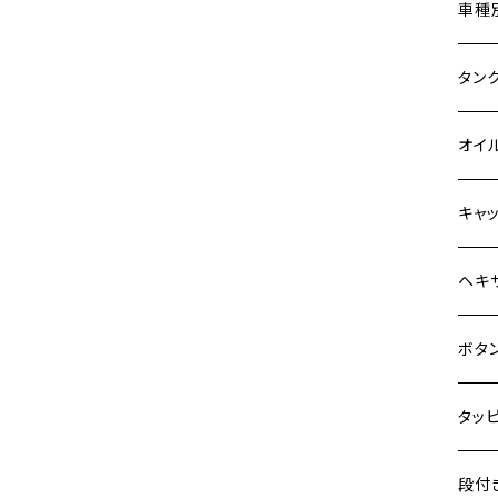
Z900
ホン
車種
HAWKⅡ CB400N
Z900RS
400X
カワ
KAW
タン
HORNET250
Z900RS CAFE
6V 
BALI
Z900
ヤマ
HON
カワ
オイ
JADE250
Z1000
12V
BALI
Z900
MT-0
CB13
スズ
SUZ
ホン
M20 
キャ
MSX125
Z H2
12V 
D-TR
ゼファ
MT-2
CB40
ジクサ
ホン
YAM
ヤマ
M20 
ステ
ヘキ
NSR50
ZEPHYR 400
クロス
D-TR
ゼファ
MT-1
ダック
ジクサ
ジェイ
M4
カワ
スズ
M30 
チタ
ステ
ボタ
NSR80
ZEPHYR χ
クロス
D-TR
ゼファ
RZ25
モンキ
ジクサ
スーパ
M5
250T
M3
M4
ヤマ
チタ
ステ
タッ
PCX
ZEPHYR 750
ジェイ
ER-6
ZRX4
RZ25
レブル
BAND
ハンタ
M6
GPZ9
M4
M5
シグナ
M4
M4
スズ
チタ
ステ
段付