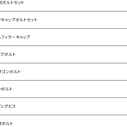
ダ【ステンレス】
別ボルトセット
サキ【ステンレス】
ASAKI
クキャップボルトセット
モンキー
US
RS/Z900RS CAFE
ハ【ステンレス】
DA
サキ
ルフィラーキャップ
 モンキー
US-Ⅱ
RS SE
3
00SF/CB1300SB
キ【ステンレス】
UKI
ダ
P1.5
ップボルト
Fi モンキー
ACER125
ー400/ゼファーχ
5
0SF/CB400SB
ー150
ダ【チタン】
AHA
ハ
P2.5
ンレス
サゴンボルト
カブ50
ACKER
ー750/ゼファー750RS
25
ス125
ー250
ド
サキ【チタン】
キ
P1.5
ン
ンレス
ンボルト
カブ110
ACKER X
ー1100/ゼファー1100RS
0
ー125
ーSF250
ーカブ C125
R
ハ【チタン】
ン
ンレス
ピングビス
ド
F
00/ZRXⅡ
0R
250
IT250
ーカブ CT125
00R
スX
キ【チタン】
ン
ンレス
きボルト