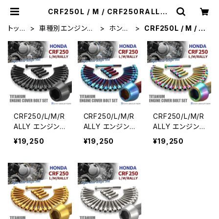
CRF250L / M / CRF250RALLY |
TECH-MASTER ボルト専門店
トップ
車種別エンジンカ
ホンダ
CRF250L / M / C
ペー
バーボルトセット
【チタ
RF250RALLY
ジ
ン】
CRF250/L/M/R
CRF250/L/M/R
CRF250/L/M/R
ALLY エンジン
ALLY エンジン
ALLY エンジン
カバー クランク
カバー クランク
カバー クランク
¥19,250
¥19,250
¥19,250
ケース ボルト 3
ケース ボルト 3
ケース ボルト 3
0本セット チタン
0本セット チタン
0本セット チタン
製 ホンダ車用
製 ホンダ車用
製 ホンダ車用
ブラック JA658
焼きチタンカラ
レインボー JA6
0
ー JA6579
577