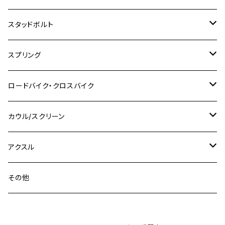
GSX400E KATANA
CBR250RR
Z900RS
NMAX155
M8
M10
M8
M10
M6
ホンダ
M10 P1.25
M10 P1.0
M7 P1.0
CB400 FOUR
チタン
ステンレス
スタッドボルト
KLX250SR
Ninja650R
TW225
GSX400 IMPULSE
CBR400F
Z900RS CAFE
SR400
M10
M12
M10
M12
M8
ヤマハ
M10 P1.25
M8 P1.0
CB400 SUPER FOUR
M7 P1.0
KSR110
Ninja1000
チタン
M8
スプリング
XJ400
GSX-S750
CBX400F
Z1000
SR500
M14
M12
M14
M10
スズキ
M8 P1.25
CB400 SUPER BOLDOR
M8 P1.25
Ninja 250R
Ninja1000SX
XJ400D
アルミ
M10
ステンレス
ロードバイク・クロスバイク
GSX-R1000
CRF250L / M / CRF250RALLY
ZEPHYER 400
XSR125
M16
M14
M12
CB400SS
M10 P1.0
Ninja 250
Ninja ZX-6R
XJ550
GSX-R1000R
チタン
ステムボルト
カウル/スクリーン
FT223 / CB223S
ZEPHYER χ
YZF-R3
M24
M16
CB750F
M10 P1.25
Ninja 400R
Ninja ZX-10R
XS650SP
GSX1100S KATANA
GB250 CLUBMAN
ステムナット
スクリーンボルト
アクスル
ZEPHYER 750
YZF-R25
M18
CB900F
Ninja 400
Ninja ZX-25R
XSR125
GSX1300R HAYABUSA
GB350
ZEPHYER 750RS
ステアリングポスト
アクスルナット
その他
YZF-R125
M20
CB1300 SUPER FOUR
Ninja 650
Z1000
XJR400
INAZUMA400
GB350S
ZEPHYER 1100
XJR400
シートクランプ
アクスルスライダー
M22
CB1300 SUPER BOLDOR