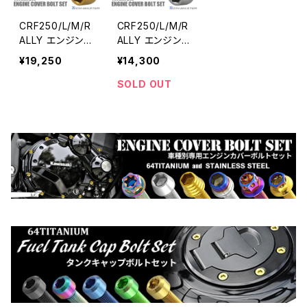
CRF250/L/M/R
CRF250/L/M/R
ALLY エンジン
ALLY エンジン
カバー クランク
カバー クランク
¥19,250
¥14,300
ケース ボルト 3
ケース ボルト 3
0本セット チタン
0本セット チタン
SOLD OUT
製 ホンダ車用
製 ホンダ車用
ゴールド JA657
シルバーカラー
8
JA6576