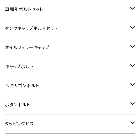
ホンダ【ステンレス】
車種別ボルトセット
400X
カワサキ【ステンレス】
KAWASAKI
タンクキャップボルトセット
6V モンキー
BALIUS
Z900RS/Z900RS CAFE
ヤマハ【ステンレス】
HONDA
カワサキ
オイルフィラーキャップ
12V モンキー
BALIUS-Ⅱ
Z900RS SE
MT-03
CB1300SF/CB1300SB
スズキ【ステンレス】
SUZUKI
ホンダ
M20 P1.5
キャップボルト
12V Fi モンキー
D-TRACER125
ゼファー400/ゼファーχ
MT-25
CB400SF/CB400SB
ジクサー150
ホンダ【チタン】
YAMAHA
ヤマハ
M20 P2.5
ステンレス
ヘキサゴンボルト
クロスカブ50
D-TRACKER
ゼファー750/ゼファー750RS
MT-125
ダックス125
ジクサー250
ジェイド
M4
カワサキ【チタン】
スズキ
M30 P1.5
チタン
ステンレス
ボタンボルト
クロスカブ110
D-TRACKER X
ゼファー1100/ゼファー1100RS
RZ250
モンキー125
ジクサーSF250
スーパーカブ C125
M5
250TR
M3
M4
ヤマハ【チタン】
チタン
ステンレス
タッピングビス
ジェイド
ER-6F
ZRX400/ZRXⅡ
RZ250R
レブル250
BANDIT250
ハンターカブ CT125
M6