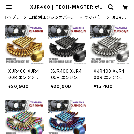
XJR400 | TECH-MASTER ボル
ト専門店
トップペ
車種別エンジンカバーボ
ヤマハ【チ
XJR4
ージ
ルトセット
タン】
00
XJR400 XJR4
XJR400 XJR4
XJR400 XJR4
00R エンジンカ
00R エンジンカ
00R エンジンカ
バー クランクケ
バー クランクケ
バー クランクケ
¥20,900
¥20,900
¥15,400
ース ボルト 27
ース ボルト 27
ース ボルト 27
本セット チタン
本セット チタン
本セット チタン
製 ヤマハ車用
製 ヤマハ車用
製 ヤマハ車用
ゴールドカラー
ブラック JA713
シルバーカラー
JA7128
0
JA7126