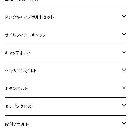
400X
カワサキ【ステンレス】
KAWASAKI
タンクキャップボルトセット
6V モンキー
BALIUS
Z900RS/Z900RS CAFE
ヤマハ【ステンレス】
HONDA
カワサキ
オイルフィラーキャップ
12V モンキー
BALIUS-Ⅱ
Z900RS SE
MT-03
CB1300SF/CB1300SB
スズキ【ステンレス】
SUZUKI
ホンダ
M20 P1.5
キャップボルト
12V Fi モンキー
D-TRACER125
ゼファー400/ゼファーχ
MT-25
CB400SF/CB400SB
ジクサー150
ホンダ【チタン】
YAMAHA
ヤマハ
M20 P2.5
ステンレス
ヘキサゴンボルト
クロスカブ50
D-TRACKER
ゼファー750/ゼファー750RS
MT-125
ダックス125
ジクサー250
ジェイド
M4
カワサキ【チタン】
スズキ
M30 P1.5
チタン
ステンレス
ボタンボルト
クロスカブ110
D-TRACKER X
ゼファー1100/ゼファー1100RS
RZ250
モンキー125
ジクサーSF250
スーパーカブ C125
M5
250TR
M3
M4
ヤマハ【チタン】
チタン
ステンレス
タッピングビス
ジェイド
ER-6F
ZRX400/ZRXⅡ
RZ250R
レブル250
BANDIT250
ハンターカブ CT125
M6
GPZ900R
M4
M5
シグナスX
M4
M4
スズキ【チタン】
チタン
ステンレス
段付きボルト