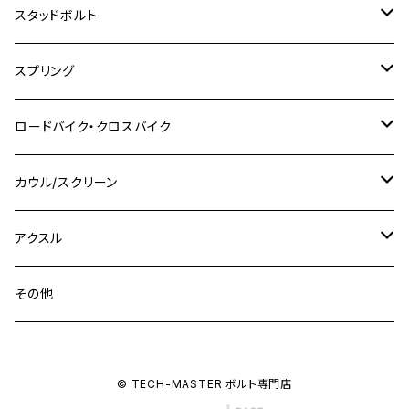
M8
M10
M6
ホンダ
M10 P1.25
M10 P1.0
M7 P1.0
CB400 FOUR
チタン
ステンレス
スタッドボルト
KLX250SR
Ninja650R
TW225
GSX400 IMPULSE
CBR400F
Z900RS CAFE
SR400
M10
M12
M10
M12
M8
ヤマハ
M10 P1.25
M8 P1.0
CB400 SUPER FOUR
M7 P1.0
KSR110
Ninja1000
チタン
M8
スプリング
XJ400
GSX-S750
CBX400F
Z1000
SR500
M14
M12
M14
M10
スズキ
M8 P1.25
CB400 SUPER BOLDOR
M8 P1.25
Ninja 250R
Ninja1000SX
XJ400D
アルミ
M10
ステンレス
ロードバイク・クロスバイク
GSX-R1000
CRF250L / M / CRF250RALLY
ZEPHYER 400
XSR125
M16
M14
M12
CB400SS
M10 P1.0
Ninja 250
Ninja ZX-6R
XJ550
GSX-R1000R
チタン
ステムボルト
カウル/スクリーン
FT223 / CB223S
ZEPHYER χ
YZF-R3
M24
M16
CB750F
M10 P1.25
Ninja 400R
Ninja ZX-10R
XS650SP
GSX1100S KATANA
GB250 CLUBMAN
ステムナット
スクリーンボルト
アクスル
ZEPHYER 750
YZF-R25
M18
CB900F
Ninja 400
Ninja ZX-25R
XSR125
GSX1300R HAYABUSA
GB350
ZEPHYER 750RS
ステアリングポスト
アクスルナット
その他
YZF-R125
M20
CB1300 SUPER FOUR
Ninja 650
Z1000
XJR400
INAZUMA400
GB350S
ZEPHYER 1100
XJR400
シートクランプ
アクスルスライダー
M22
CB1300 SUPER BOLDOR
Ninja 1000
Z250
XJR400R
© TECH-MASTER ボルト専門店
KATANA
GROM
ZEPHYER 1100RS
XJR400R
シートポストボルト
アクスルカラー