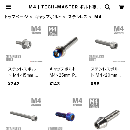
M4 | TECH-MASTER ボルト専門
店
トップページ
キャップボルト
ステンレス
M4
ステンレスボル
キャップボルト
ステンレスボル
ト M4×15mm P
M4×25mm P0.
ト M4×20mm P
0.7 六角ボルト
7 テーパー ステ
0.7 スリムヘッド
¥242
¥143
¥88
CNC ヘキサゴン
ンレス シルバー
キャップボルト
キャップボルト
＆焼きチタンカラ
シルバーカラー
シルバーカラー
ー 1個 TB0594
TB0180
TB1214