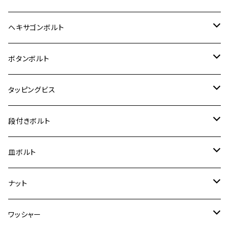
12V Fi モンキー
D-TRACER125
ゼファー400/ゼファーχ
MT-25
CB400SF/CB400SB
ジクサー150
ホンダ【チタン】
YAMAHA
ヤマハ
M20 P2.5
ステンレス
ヘキサゴンボルト
クロスカブ50
D-TRACKER
ゼファー750/ゼファー750RS
MT-125
ダックス125
ジクサー250
ジェイド
M4
カワサキ【チタン】
スズキ
M30 P1.5
チタン
ステンレス
ボタンボルト
クロスカブ110
D-TRACKER X
ゼファー1100/ゼファー1100RS
RZ250
モンキー125
ジクサーSF250
スーパーカブ C125
M5
250TR
M3
M4
ヤマハ【チタン】
チタン
ステンレス
タッピングビス
ジェイド
ER-6F
ZRX400/ZRXⅡ
RZ250R
レブル250
BANDIT250
ハンターカブ CT125
M6
GPZ900R
M4
M5
シグナスX
M4
M4
スズキ【チタン】
チタン
ステンレス
段付きボルト
スーパーカブ C125
ER-6N
ZRX1100/ZRX1100Ⅱ
RZ250RR
ハンターカブ125
GS400
ダックス125
M8
Ninja H2
M5
M6
シグナスX SR
M5
M5
KATANA
M3
M4
チタン
ステンレス
皿ボルト
ダックス125
ESTRELLA
ZRX1200R/ZRX1200S
RZ350
クロスカブ110
GSR400
モンキー125
M10
Ninja 250
M6
M8
マジェスティS
M6
M6
M4
M5
M4
M5
チタン
ステンレス
ナット
ハンターカブ CT125
ESTRELLA RS
ZRX1200DAEG
RZ350R
スーパーカブ110
GSR600
CB400 SUPER FOUR
Ninja 400
M7
M10
BW’S125
M8
M8
M5
M5
M6
M5
M4
チタン
ステンレス
ワッシャー
モンキー125
GPZ900R
Ninja250
RZ350RR
PCX