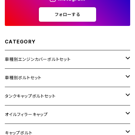
フォローする
CATEGORY
車種別エンジンカバーボルトセット
ホンダ【ステンレス】
車種別ボルトセット
400X
カワサキ【ステンレス】
KAWASAKI
タンクキャップボルトセット
6V モンキー
BALIUS
Z900RS/Z900RS CAFE
ヤマハ【ステンレス】
HONDA
カワサキ
オイルフィラーキャップ
12V モンキー
BALIUS-Ⅱ
Z900RS SE
MT-03
CB1300SF/CB1300SB
スズキ【ステンレス】
SUZUKI
ホンダ
M20 P1.5
キャップボルト