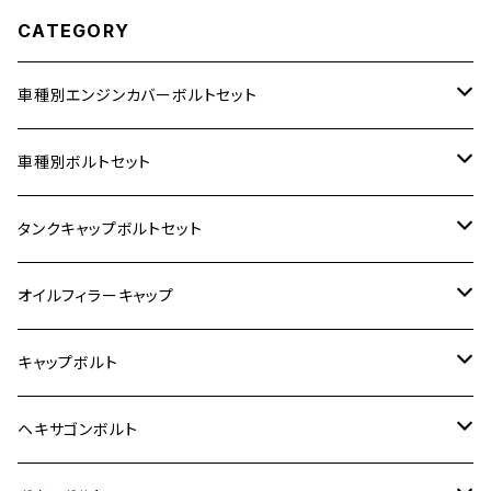
CATEGORY
車種別エンジンカバーボルトセット
ホンダ【ステンレス】
車種別ボルトセット
400X
カワサキ【ステンレス】
KAWASAKI
タンクキャップボルトセット
6V モンキー
BALIUS
Z900RS/Z900RS CAFE
ヤマハ【ステンレス】
HONDA
カワサキ
オイルフィラーキャップ
12V モンキー
BALIUS-Ⅱ
Z900RS SE
MT-03
CB1300SF/CB1300SB
スズキ【ステンレス】
SUZUKI
ホンダ
M20 P1.5
キャップボルト
12V Fi モンキー
D-TRACER125
ゼファー400/ゼファーχ
MT-25
CB400SF/CB400SB
ジクサー150
ホンダ【チタン】
YAMAHA
ヤマハ
M20 P2.5
ステンレス
ヘキサゴンボルト
クロスカブ50
D-TRACKER
ゼファー750/ゼファー750RS
MT-125
ダックス125
ジクサー250