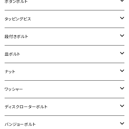
ジェイド
M4
カワサキ【チタン】
スズキ
M30 P1.5
チタン
ステンレス
ボタンボルト
クロスカブ110
D-TRACKER X
ゼファー1100/ゼファー1100RS
RZ250
モンキー125
ジクサーSF250
スーパーカブ C125
M5
250TR
M3
M4
ヤマハ【チタン】
チタン
ステンレス
タッピングビス
ジェイド
ER-6F
ZRX400/ZRXⅡ
RZ250R
レブル250
BANDIT250
ハンターカブ CT125
M6
GPZ900R
M4
M5
シグナスX
M4
M4
スズキ【チタン】
チタン
ステンレス
段付きボルト
スーパーカブ C125
ER-6N
ZRX1100/ZRX1100Ⅱ
RZ250RR
ハンターカブ125
GS400
ダックス125
M8
Ninja H2
M5
M6
シグナスX SR
M5
M5
KATANA
M3
M4
チタン
ステンレス
皿ボルト
ダックス125
ESTRELLA
ZRX1200R/ZRX1200S
RZ350
クロスカブ110
GSR400
モンキー125
M10
Ninja 250
M6
M8
マジェスティS
M6
M6
M4
M5
M4
M5
チタン
ステンレス
ナット
ハンターカブ CT125
ESTRELLA RS
ZRX1200DAEG
RZ350R
スーパーカブ110
GSR600
CB400 SUPER FOUR
Ninja 400
M7
M10
BW’S125
M8
M8
M5
M5
M6
M5
M4
チタン
ステンレス
ワッシャー
モンキー125
GPZ900R
Ninja250
RZ350RR
PCX
GSX-R125
CB400 SUPER BOLDOR
Ninja 400R
M8
MT-03
M10
M10
M6
M8
M6
M5
M3
M4
チタン
ステンレス
ディスクローターボルト
ADV150
GPZ1100
Ninja250R
SEROW250
PCX150
GSX-S125
CB1300 SUPER FOUR
Ninja 1000
M10
MT-25
M8
M10
M4
M5
M4
M6
チタン
ステンレス
バンジョーボルト
Ape50
KLX125
Ninja400