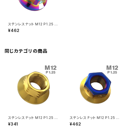
Rebel250
ZRX1100
Vブレーキ台座ボルト
CBR400F
Ninja ZX-14R
エリミネーター/SE
YZF-R125
Rebel500
ZRX1100-Ⅱ
ステンレスナット M12 P1.25 六
バーエンド
CBR400R
角ナット ロング貫通ナット デザ
Ninja H2
¥462
インナット チタンカラー レイン
VTR250
ZRX1200DAEG
ボー TF0265
エアバルブキャップ
CBX400F
VERSYS 650
XR230 モタード / SL230
同じカテゴリの商品
ZRX1200R
CBX550F
ミラーホールキャップ
VULCAN S
ZRX1200S
CL400
W400
ミラーアームスリーブ
エストレヤ
CRF250 RALLY
W650
キックペダルカバー
CRF250L
W800
ドライブチェーンアジャスターボルトカバー
ステンレスナット M12 P1.25 六
ステンレスナット M12 P1.25 六
角ナット デザインナット ステップ
角ナット デザインナット ステップ
¥341
¥462
ナット ゴールドカラー TF0079
ナット ゴールド×ブルー TF0121
CRF250M
Z125 PRO