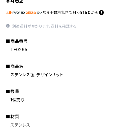
¥462
¥150
なら
手数料無料で
月々
から
別途送料がかかります。
送料を確認する
■商品番号
TF0265
■商品名
ステンレス製 デザインナット
■数量
1個売り
■材質
ステンレス