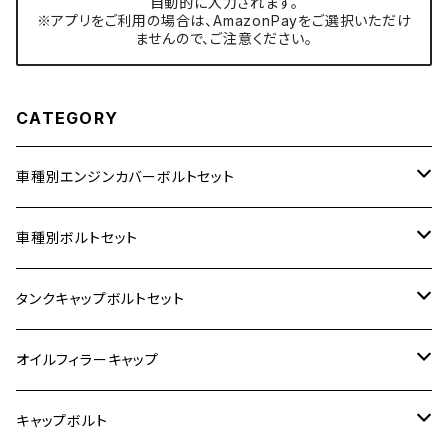
自動的に入力されます。
※アプリをご利用の場合は、AmazonPayをご選択いただけ
ませんので、ご注意ください。
CATEGORY
車種別エンジンカバーボルトセット
ホンダ【ステンレス】
車種別ボルトセット
400X
カワサキ【ステンレス】
KAWASAKI
タンクキャップボルトセット
6V モンキー
BALIUS
Z900RS/Z900RS CAFE
ヤマハ【ステンレス】
HONDA
カワサキ
オイルフィラーキャップ
12V モンキー
BALIUS-Ⅱ
Z900RS SE
MT-03
CB1300SF/CB1300SB
スズキ【ステンレス】
SUZUKI
ホンダ
M20 P1.5
キャップボルト