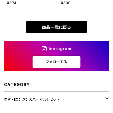
P1.0 テーパーシェルヘッド キャ
ト M8×25mm P1.25 ホンダ用
¥374
¥330
XR230
ップボルト ゴールドカラー TB0
スノーヘッド ステンレス ゴール
ZRX1200R
324
ドカラー TD0248
XR230 MOTARD
ZRX1200S
商品一覧に戻る
ZOMMER X
ZZR1100
Instagram
ZZR1400
フォローする
250TR
CATEGORY
車種別エンジンカバーボルトセット