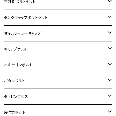
ホンダ【ステンレス】
車種別ボルトセット
400X
カワサキ【ステンレス】
KAWASAKI
タンクキャップボルトセット
6V モンキー
BALIUS
Z900RS/Z900RS CAFE
ヤマハ【ステンレス】
HONDA
カワサキ
オイルフィラーキャップ
12V モンキー
BALIUS-Ⅱ
Z900RS SE
MT-03
CB1300SF/CB1300SB
スズキ【ステンレス】
SUZUKI
ホンダ
M20 P1.5
キャップボルト
12V Fi モンキー
D-TRACER125
ゼファー400/ゼファーχ
MT-25
CB400SF/CB400SB
ジクサー150
ホンダ【チタン】
YAMAHA
ヤマハ
M20 P2.5
ステンレス
ヘキサゴンボルト
クロスカブ50
D-TRACKER
ゼファー750/ゼファー750RS
MT-125
ダックス125
ジクサー250
ジェイド
M4
カワサキ【チタン】
スズキ
M30 P1.5
チタン
ステンレス
ボタンボルト
クロスカブ110
D-TRACKER X
ゼファー1100/ゼファー1100RS
RZ250
モンキー125
ジクサーSF250
スーパーカブ C125
M5
250TR
M3
M4
ヤマハ【チタン】
チタン
ステンレス
タッピングビス
ジェイド
ER-6F
ZRX400/ZRXⅡ
RZ250R
レブル250
BANDIT250
ハンターカブ CT125
M6
GPZ900R
M4
M5
シグナスX
M4
M4
スズキ【チタン】
チタン
ステンレス
段付きボルト