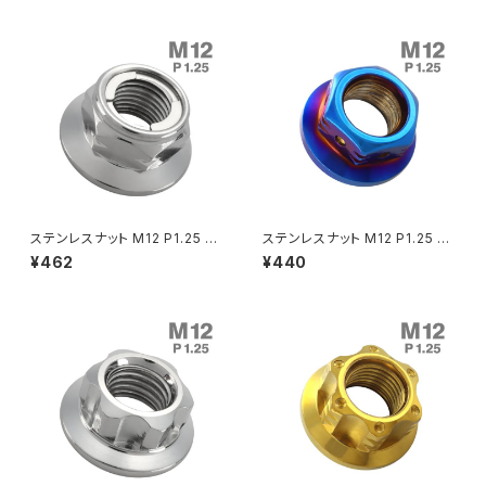
クラッチケーブル アジャスター
FTR223
Z250
チェーンアジャスター
GB250 CLUBMAN
Z400
マシニングネットアンカー
GB350
Z400J
ステンレスナット M12 P1.25 ゆ
ステンレスナット M12 P1.25 六
GB350S
Z400FX
るみ止め ロックナット 六角ナッ
角ナット デザインナット ステップ
¥462
¥440
ト セレート付き シルバーカラー
ナット 焼きチタンカラー TF010
TF0219
1
GROM
Z550FX
HAWK CB250T
Z650
HAWK CB250N
Z650RS