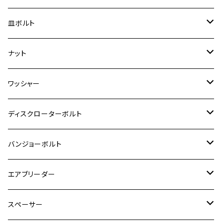
スーパーカブ C125
ER-6N
ZRX1100/ZRX1100Ⅱ
RZ250RR
ハンターカブ125
GS400
ダックス125
M8
Ninja H2
M5
M6
シグナスX SR
M5
M5
KATANA
M3
M4
チタン
ステンレス
皿ボルト
ダックス125
ESTRELLA
ZRX1200R/ZRX1200S
RZ350
クロスカブ110
GSR400
モンキー125
M10
Ninja 250
M6
M8
マジェスティS
M6
M6
M4
M5
M4
M5
チタン
ステンレス
ナット
ハンターカブ CT125
ESTRELLA RS
ZRX1200DAEG
RZ350R
スーパーカブ110
GSR600
CB400 SUPER FOUR
Ninja 400
M7
M10
BW’S125
M8
M8
M5
M5
M6
M5
M4
チタン
ステンレス
ワッシャー
モンキー125
GPZ900R
Ninja250
RZ350RR
PCX
GSX-R125
CB400 SUPER BOLDOR
Ninja 400R
M8
MT-03
M10
M10
M6
M8
M6
M5
M3
M4
チタン
ステンレス
ディスクローターボルト
ADV150
GPZ1100
Ninja250R
SEROW250
PCX150
GSX-S125
CB1300 SUPER FOUR
Ninja 1000
M10
MT-25
M8
M10
M4
M5
M4
M6
チタン
ステンレス
バンジョーボルト
Ape50
KLX125
Ninja400
SR400
GROM/MSX125
GSX250R
CB1300 SUPER BOLDOR
Ninja 1000SX
MT-125
M10
M5
M6
M5
M7
M4
ホンダ
チタン
ステンレス
エアブリーダー
Ape100
KLX250
Ninja400R
SR500
ハンターカブ
GSX250E KATANA
CBR250R
Ninja ZX-25R
NMAX
M6
M8
M6
M8
M5
ヤマハ
カワサキ
M10 P1.0
チタン
ステンレス
スペーサー
CB223S
KLX250ES
Ninja650
TW200
GSX400E KATANA
CBR250RR
Z900RS
NMAX155