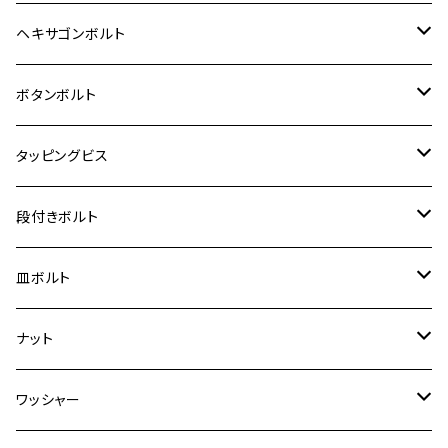
12V Fi モンキー
D-TRACER125
ゼファー400/ゼファーχ
MT-25
CB400SF/CB400SB
ジクサー150
ホンダ【チタン】
YAMAHA
ヤマハ
M20 P2.5
ステンレス
ヘキサゴンボルト
クロスカブ50
D-TRACKER
ゼファー750/ゼファー750RS
MT-125
ダックス125
ジクサー250
ジェイド
M4
カワサキ【チタン】
スズキ
M30 P1.5
チタン
ステンレス
ボタンボルト
クロスカブ110
D-TRACKER X
ゼファー1100/ゼファー1100RS
RZ250
モンキー125
ジクサーSF250
スーパーカブ C125
M5
250TR
M3
M4
ヤマハ【チタン】
チタン
ステンレス
タッピングビス
ジェイド
ER-6F
ZRX400/ZRXⅡ
RZ250R
レブル250
BANDIT250
ハンターカブ CT125
M6
GPZ900R
M4
M5
シグナスX
M4
M4
スズキ【チタン】
チタン
ステンレス
段付きボルト
スーパーカブ C125
ER-6N
ZRX1100/ZRX1100Ⅱ
RZ250RR
ハンターカブ125
GS400
ダックス125
M8
Ninja H2
M5
M6
シグナスX SR
M5
M5
KATANA
M3
M4
チタン
ステンレス
皿ボルト
ダックス125
ESTRELLA
ZRX1200R/ZRX1200S
RZ350
クロスカブ110
GSR400
モンキー125
M10
Ninja 250
M6
M8
マジェスティS
M6
M6
M4
M5
M4
M5
チタン
ステンレス
ナット
ハンターカブ CT125
ESTRELLA RS
ZRX1200DAEG
RZ350R
スーパーカブ110
GSR600
CB400 SUPER FOUR
Ninja 400
M7
M10
BW’S125
M8
M8
M5
M5
M6
M5
M4
チタン
ステンレス
ワッシャー
モンキー125
GPZ900R
Ninja250
RZ350RR
PCX
GSX-R125
CB400 SUPER BOLDOR
Ninja 400R
M8
MT-03
M10
M10
M6