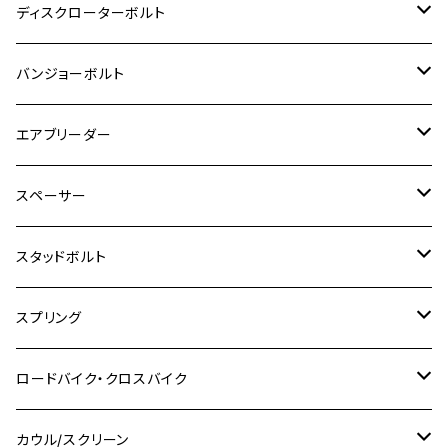
M8
M6
M5
M3
M4
チタン
ステンレス
ディスクローターボルト
ADV150
GPZ1100
Ninja250R
SEROW250
PCX150
GSX-S125
CB1300 SUPER FOUR
Ninja 1000
M10
MT-25
M8
M10
M4
M5
M4
M6
チタン
ステンレス
バンジョーボルト
Ape50
KLX125
Ninja400
SR400
GROM/MSX125
GSX250R
CB1300 SUPER BOLDOR
Ninja 1000SX
MT-125
M10
M5
M6
M5
M7
M4
ホンダ
チタン
ステンレス
エアブリーダー
Ape100
KLX250
Ninja400R
SR500
ハンターカブ
GSX250E KATANA
CBR250R
Ninja ZX-25R
NMAX
M6
M8
M6
M8
M5
ヤマハ
カワサキ
M10 P1.0
チタン
ステンレス
スペーサー
CB223S
KLX250ES
Ninja650
TW200
GSX400E KATANA
CBR250RR
Z900RS
NMAX155
M8
M10
M8
M10
M6
ホンダ
M10 P1.25
M10 P1.0
M7 P1.0
CB400 FOUR
チタン
ステンレス
スタッドボルト
KLX250SR
Ninja650R
TW225
GSX400 IMPULSE
CBR400F
Z900RS CAFE
SR400
M10
M12
M10
M12
M8
ヤマハ
M10 P1.25
M8 P1.0
CB400 SUPER FOUR
M7 P1.0
KSR110
Ninja1000
チタン
M8
スプリング
XJ400
GSX-S750
CBX400F
Z1000
SR500
M14
M12
M14
M10
スズキ
M8 P1.25
CB400 SUPER BOLDOR
M8 P1.25
Ninja 250R
Ninja1000SX
XJ400D
アルミ
M10
ステンレス
ロードバイク・クロスバイク
GSX-R1000
CRF250L / M / CRF250RALLY
ZEPHYER 400
XSR125
M16
M14
M12
CB400SS
M10 P1.0
Ninja 250
Ninja ZX-6R
XJ550
GSX-R1000R
チタン
ステムボルト
カウル/スクリーン
FT223 / CB223S
ZEPHYER χ