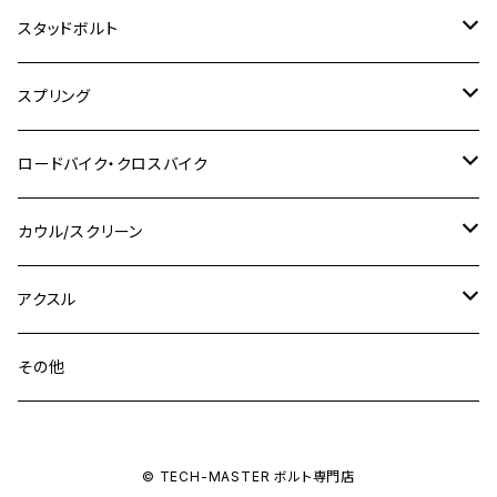
M8
M10
M8
M10
M6
ホンダ
M10 P1.25
M10 P1.0
M7 P1.0
CB400 FOUR
チタン
ステンレス
スタッドボルト
KLX250SR
Ninja650R
TW225
GSX400 IMPULSE
CBR400F
Z900RS CAFE
SR400
M10
M12
M10
M12
M8
ヤマハ
M10 P1.25
M8 P1.0
CB400 SUPER FOUR
M7 P1.0
KSR110
Ninja1000
チタン
M8
スプリング
XJ400
GSX-S750
CBX400F
Z1000
SR500
M14
M12
M14
M10
スズキ
M8 P1.25
CB400 SUPER BOLDOR
M8 P1.25
Ninja 250R
Ninja1000SX
XJ400D
アルミ
M10
ステンレス
ロードバイク・クロスバイク
GSX-R1000
CRF250L / M / CRF250RALLY
ZEPHYER 400
XSR125
M16
M14
M12
CB400SS
M10 P1.0
Ninja 250
Ninja ZX-6R
XJ550
GSX-R1000R
チタン
ステムボルト
カウル/スクリーン
FT223 / CB223S
ZEPHYER χ
YZF-R3
M24
M16
CB750F
M10 P1.25
Ninja 400R
Ninja ZX-10R
XS650SP
GSX1100S KATANA
GB250 CLUBMAN
ステムナット
スクリーンボルト
アクスル
ZEPHYER 750
YZF-R25
M18
CB900F
Ninja 400
Ninja ZX-25R
XSR125
GSX1300R HAYABUSA
GB350
ZEPHYER 750RS
ステアリングポスト
アクスルナット
その他
YZF-R125
M20
CB1300 SUPER FOUR
Ninja 650
Z1000
XJR400
INAZUMA400
GB350S
ZEPHYER 1100
XJR400
シートクランプ
アクスルスライダー
M22
CB1300 SUPER BOLDOR
Ninja 1000
Z250
XJR400R
© TECH-MASTER ボルト専門店
KATANA
GROM
ZEPHYER 1100RS
XJR400R