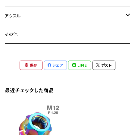
YZF-R3
M24
M16
CB750F
M10 P1.25
Ninja 400R
Ninja ZX-10R
XS650SP
GSX1100S KATANA
GB250 CLUBMAN
ステムナット
スクリーンボルト
アクスル
ZEPHYER 750
YZF-R25
M18
CB900F
Ninja 400
Ninja ZX-25R
XSR125
GSX1300R HAYABUSA
GB350
ZEPHYER 750RS
ステアリングポスト
アクスルナット
その他
YZF-R125
M20
CB1300 SUPER FOUR
Ninja 650
Z1000
XJR400
INAZUMA400
GB350S
ZEPHYER 1100
XJR400
シートクランプ
アクスルスライダー
M22
CB1300 SUPER BOLDOR
Ninja 1000
Z250
XJR400R
KATANA
保存
シェア
LINE
ポスト
GROM
ZEPHYER 1100RS
XJR400R
シートポストボルト
アクスルカラー
CB125R
Ninja 1000SX
Z125 PRO
YZF-R1
SV650
MSX125
Z H2
XMAX
クランクアームボルト
最近チェックした商品
CB250R
Ninja ZX-25R
BALIUS/BALIUS-II
YZF-R3
SV650X
PCX
ZRX400
クランクケースカバー
CBR250R
Ninja ZX-6R
GPZ900R
YZF-R15
V-Storom250
PCX160
ZRX-Ⅱ
ディレイラーボルト
CBR250RR
Ninja ZX-10R
KSR110
YZF-R25