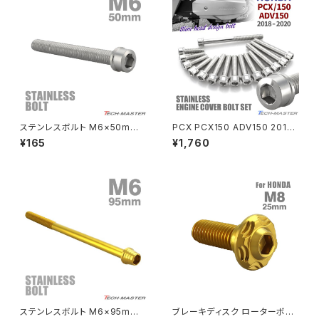
PCX150
ZEPYER 750 RS
PCX160
ZEPHYER 1100
Rebel250
ZEPHYER 1100 RS
ステンレスボルト M6×50mm
PCX PCX150 ADV150 2018
Rebel500
ZRX400
P1.0 スリムヘッド キャップボル
年〜2020年 クランクケースカ
¥165
¥1,760
ト シルバーカラー TB0197
バーボルト 15本セット ステンレ
ス製 ホンダ車用 シルバーカラー
SUPER HAWK
TB6516
ZRX-Ⅱ
SUPER HAWKⅢ
ZRX1100
VTR250
ZRX1100-Ⅱ
XL230
ZRX1200DAEG
ステンレスボルト M6×95mm
ブレーキディスク ローターボル