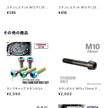
HAWKⅡ CB400T
Z900
ステンレスナット M12 P1.25 六
ステンレスナット M12 P1.25 六
角ナット デザインナット セレート
角ナット デザインナット スター
¥385
¥418
HAWKⅡ CB400N
付き シルバーカラー TF0201
ホールナット ゴールドカラー TF
Z900RS
0045
HORNET250
Z900RS CAFE
その他の商品
JADE250
Z1000
MSX125
Z H2
NSR50
ZEPHYR 400
NSR80
ZEPHYR χ
タンクキャップ チタンボルト バ
チタンボルト M10×70mm P1.
イク ヤマハ 5穴用 焼きチタンカ
25 テーパーヘッド 六角穴付き
¥2,090
¥2,002
ラー 5本セット JA966
キャップボルト ブラック JA2150
PCX
ZEPHYR 750