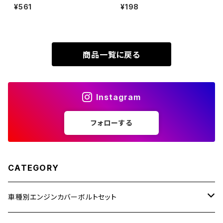
皿ボルト 六角穴付き キャップボ
P1.0 テーパーシェルヘッド キャ
¥561
¥198
XR230
ルト ブラック 1個 JA1519
ップボルト 焼きチタンカラー TB
ZRX1200R
0371
XR230 MOTARD
ZRX1200S
商品一覧に戻る
ZOMMER X
ZZR1100
Instagram
ZZR1400
フォローする
250TR
CATEGORY
車種別エンジンカバーボルトセット