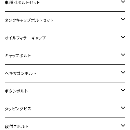
ホンダ【ステンレス】
車種別ボルトセット
400X
カワサキ【ステンレス】
KAWASAKI
タンクキャップボルトセット
6V モンキー
BALIUS
Z900RS/Z900RS CAFE
ヤマハ【ステンレス】
HONDA
カワサキ
オイルフィラーキャップ
12V モンキー
BALIUS-Ⅱ
Z900RS SE
MT-03
CB1300SF/CB1300SB
スズキ【ステンレス】
SUZUKI
ホンダ
M20 P1.5
キャップボルト
12V Fi モンキー
D-TRACER125
ゼファー400/ゼファーχ
MT-25
CB400SF/CB400SB
ジクサー150
ホンダ【チタン】
YAMAHA
ヤマハ
M20 P2.5
ステンレス
ヘキサゴンボルト
クロスカブ50
D-TRACKER
ゼファー750/ゼファー750RS
MT-125
ダックス125
ジクサー250
ジェイド
M4
カワサキ【チタン】
スズキ
M30 P1.5
チタン
ステンレス
ボタンボルト
クロスカブ110
D-TRACKER X
ゼファー1100/ゼファー1100RS
RZ250
モンキー125
ジクサーSF250
スーパーカブ C125
M5
250TR
M3
M4
ヤマハ【チタン】
チタン
ステンレス
タッピングビス
ジェイド
ER-6F
ZRX400/ZRXⅡ
RZ250R
レブル250
BANDIT250
ハンターカブ CT125
M6
GPZ900R
M4
M5
シグナスX
M4
M4
スズキ【チタン】
チタン
ステンレス
段付きボルト