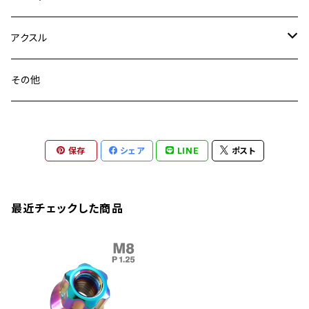
YZF-R3
M24
M16
CB750F
M10 P1.25
Ninja 400R
Ninja ZX-10R
XS650SP
GSX1100S KATANA
GB250 CLUBMAN
ステムナット
スクリーンボルト
アクスル
ZEPHYER 750
YZF-R25
M18
CB900F
Ninja 400
Ninja ZX-25R
XSR125
GSX1300R HAYABUSA
GB350
ZEPHYER 750RS
ステアリングポスト
アクスルナット
その他
YZF-R125
M20
CB1300 SUPER FOUR
Ninja 650
Z1000
XJR400
INAZUMA400
GB350S
ZEPHYER 1100
XJR400
シートクランプ
アクスルスライダー
M22
CB1300 SUPER BOLDOR
Ninja 1000
Z250
XJR400R
KATANA
保存
シェア
LINE
ポスト
GROM
ZEPHYER 1100RS
XJR400R
シートポストボルト
アクスルカラー
CB125R
Ninja 1000SX
Z125 PRO
YZF-R1
SV650
MSX125
Z H2
XMAX
クランクアームボルト
最近チェックした商品
CB250R
Ninja ZX-25R
BALIUS/BALIUS-II
YZF-R3
SV650X
PCX
ZRX400
クランクケースカバー
CBR250R
Ninja ZX-6R
GPZ900R
YZF-R15
V-Storom250
PCX160
ZRX-Ⅱ
ディレイラーボルト
CBR250RR
Ninja ZX-10R
KSR110
YZF-R25