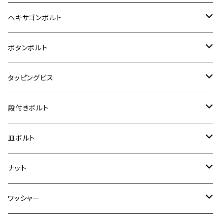
12V Fi モンキー
D-TRACER125
ゼファー400/ゼファーχ
MT-25
CB400SF/CB400SB
ジクサー150
ホンダ【チタン】
YAMAHA
ヤマハ
M20 P2.5
ステンレス
ヘキサゴンボルト
クロスカブ50
D-TRACKER
ゼファー750/ゼファー750RS
MT-125
ダックス125
ジクサー250
ジェイド
M4
カワサキ【チタン】
スズキ
M30 P1.5
チタン
ステンレス
ボタンボルト
クロスカブ110
D-TRACKER X
ゼファー1100/ゼファー1100RS
RZ250
モンキー125
ジクサーSF250
スーパーカブ C125
M5
250TR
M3
M4
ヤマハ【チタン】
チタン
ステンレス
タッピングビス
ジェイド
ER-6F
ZRX400/ZRXⅡ
RZ250R
レブル250
BANDIT250
ハンターカブ CT125
M6
GPZ900R
M4
M5
シグナスX
M4
M4
スズキ【チタン】
チタン
ステンレス
段付きボルト
スーパーカブ C125
ER-6N
ZRX1100/ZRX1100Ⅱ
RZ250RR
ハンターカブ125
GS400
ダックス125
M8
Ninja H2
M5
M6
シグナスX SR
M5
M5
KATANA
M3
M4
チタン
ステンレス
皿ボルト
ダックス125
ESTRELLA
ZRX1200R/ZRX1200S
RZ350
クロスカブ110
GSR400
モンキー125
M10
Ninja 250
M6
M8
マジェスティS
M6
M6
M4
M5
M4
M5
チタン
ステンレス
ナット
ハンターカブ CT125
ESTRELLA RS
ZRX1200DAEG
RZ350R
スーパーカブ110
GSR600
CB400 SUPER FOUR
Ninja 400
M7
M10
BW’S125
M8
M8
M5
M5
M6
M5
M4
チタン
ステンレス
ワッシャー
モンキー125
GPZ900R
Ninja250
RZ350RR
PCX
GSX-R125
CB400 SUPER BOLDOR
Ninja 400R
M8
MT-03
M10
M10
M6