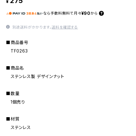
275
¥
¥90
なら
手数料無料で
月々
から
別途送料がかかります。
送料を確認する
■商品番号
TF0263
■商品名
ステンレス製 デザインナット
■数量
1個売り
■材質
ステンレス