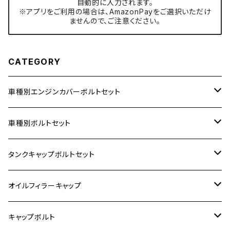
自動的に入力されます。
※アプリをご利用の場合は、AmazonPayをご選択いただけ
ませんので、ご注意ください。
CATEGORY
車種別エンジンカバーボルトセット
ホンダ【ステンレス】
車種別ボルトセット
400X
カワサキ【ステンレス】
KAWASAKI
タンクキャップボルトセット
6V モンキー
BALIUS
Z900RS/Z900RS CAFE
ヤマハ【ステンレス】
HONDA
カワサキ
オイルフィラーキャップ
12V モンキー
BALIUS-Ⅱ
Z900RS SE
MT-03
CB1300SF/CB1300SB
スズキ【ステンレス】
SUZUKI
ホンダ
M20 P1.5
キャップボルト