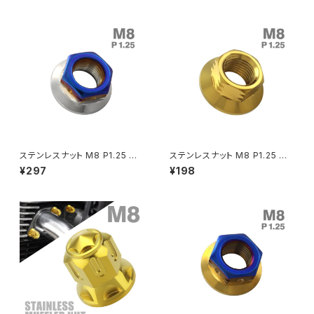
TF0214
個 TF0103
クラッチケーブル アジャスター
FTR223
Z250
チェーンアジャスター
GB250 CLUBMAN
Z400
マシニングネットアンカー
GB350
Z400J
ステンレスナット M8 P1.25 六
ステンレスナット M8 P1.25 六
GB350S
Z400FX
角ナット デザインナット ステップ
角ナット デザインナット ステップ
¥297
¥198
ナット シルバー×ブルー TF011
ナット ゴールドカラー TF0077
4
GROM
Z550FX
HAWK CB250T
Z650
HAWK CB250N
Z650RS