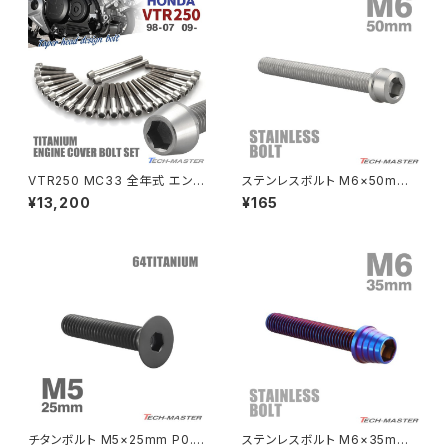
PCX150
ZEPYER 750 RS
PCX160
ZEPHYER 1100
Rebel250
ZEPHYER 1100 RS
VTR250 MC33 全年式 エン
ステンレスボルト M6×50mm
Rebel500
ZRX400
ジンカバー クランクケース ボル
P1.0 スリムヘッド キャップボル
¥13,200
¥165
ト 24本セット チタン製 ホンダ
ト シルバーカラー TB0197
車用 シルバーカラー JA6351
SUPER HAWK
ZRX-Ⅱ
SUPER HAWKⅢ
ZRX1100
VTR250
ZRX1100-Ⅱ
XL230
ZRX1200DAEG
チタンボルト M5×25mm P0.8
ステンレスボルト M6×35mm