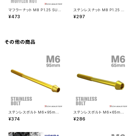
HAWKⅡ CB400T
Z900
マフラーナット M8 P1.25 SUS
ステンレスナット M8 P1.25 六
304 ステンレス エキゾーストナ
角ナット デザインナット ステップ
¥473
¥297
HAWKⅡ CB400N
ット ドーム型 ゴールドカラー 1
ナット ゴールド×ブルー TF011
Z900RS
個 TF0168
9
HORNET250
Z900RS CAFE
その他の商品
JADE250
Z1000
MSX125
Z H2
NSR50
ZEPHYR 400
NSR80
ZEPHYR χ
ステンレスボルト M6×95mm
ステンレスボルト M6×65mm
P1.0 テーパーシェルヘッド キャ
P1.0 テーパーヘッド キャップボ
¥374
¥286
ップボルト ゴールドカラー TB0
ルト ゴールドカラー TB0082
PCX
ZEPHYR 750
324