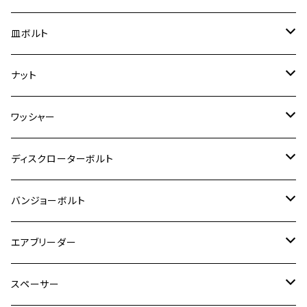
スーパーカブ C125
ER-6N
ZRX1100/ZRX1100Ⅱ
RZ250RR
ハンターカブ125
GS400
ダックス125
M8
Ninja H2
M5
M6
シグナスX SR
M5
M5
KATANA
M3
M4
チタン
ステンレス
皿ボルト
ダックス125
ESTRELLA
ZRX1200R/ZRX1200S
RZ350
クロスカブ110
GSR400
モンキー125
M10
Ninja 250
M6
M8
マジェスティS
M6
M6
M4
M5
M4
M5
チタン
ステンレス
ナット
ハンターカブ CT125
ESTRELLA RS
ZRX1200DAEG
RZ350R
スーパーカブ110
GSR600
CB400 SUPER FOUR
Ninja 400
M7
M10
BW’S125
M8
M8
M5
M5
M6
M5
M4
チタン
ステンレス
ワッシャー
モンキー125
GPZ900R
Ninja250
RZ350RR
PCX
GSX-R125
CB400 SUPER BOLDOR
Ninja 400R
M8
MT-03
M10
M10
M6
M8
M6
M5
M3
M4
チタン
ステンレス
ディスクローターボルト
ADV150
GPZ1100
Ninja250R
SEROW250
PCX150
GSX-S125
CB1300 SUPER FOUR
Ninja 1000
M10
MT-25
M8
M10
M4
M5
M4
M6
チタン
ステンレス
バンジョーボルト
Ape50
KLX125
Ninja400
SR400
GROM/MSX125
GSX250R
CB1300 SUPER BOLDOR
Ninja 1000SX
MT-125
M10
M5
M6
M5
M7
M4
ホンダ
チタン
ステンレス
エアブリーダー
Ape100
KLX250
Ninja400R
SR500
ハンターカブ
GSX250E KATANA
CBR250R
Ninja ZX-25R
NMAX
M6
M8
M6
M8
M5
ヤマハ
カワサキ
M10 P1.0
チタン
ステンレス
スペーサー
CB223S
KLX250ES
Ninja650
TW200
GSX400E KATANA
CBR250RR
Z900RS
NMAX155