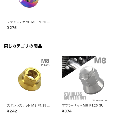
Rebel250
ZRX1100
Vブレーキ台座ボルト
CBR400F
Ninja ZX-14R
エリミネーター/SE
YZF-R125
Rebel500
ZRX1100-Ⅱ
ステンレスナット M8 P1.25 六
バーエンド
CBR400R
角ナット ロング貫通ナット デザ
Ninja H2
¥275
インナット チタンカラー レイン
VTR250
ZRX1200DAEG
ボー TF0263
エアバルブキャップ
CBX400F
VERSYS 650
XR230 モタード / SL230
同じカテゴリの商品
ZRX1200R
CBX550F
ミラーホールキャップ
VULCAN S
ZRX1200S
CL400
W400
ミラーアームスリーブ
エストレヤ
CRF250 RALLY
W650
キックペダルカバー
CRF250L
W800
ドライブチェーンアジャスターボルトカバー
ステンレスナット M8 P1.25 ゆ
マフラーナット M8 P1.25 SUS
るみ止め ロックナット 六角ナッ
304 ステンレス エキゾーストナ
¥242
¥374
ト セレート付き ゴールドカラー
ット ドーム型 シルバーカラー 1
CRF250M
Z125 PRO