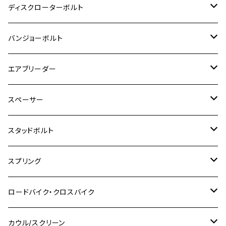
M8
M6
M5
M3
M4
チタン
ステンレス
ディスクローターボルト
ADV150
GPZ1100
Ninja250R
SEROW250
PCX150
GSX-S125
CB1300 SUPER FOUR
Ninja 1000
M10
MT-25
M8
M10
M4
M5
M4
M6
チタン
ステンレス
バンジョーボルト
Ape50
KLX125
Ninja400
SR400
GROM/MSX125
GSX250R
CB1300 SUPER BOLDOR
Ninja 1000SX
MT-125
M10
M5
M6
M5
M7
M4
ホンダ
チタン
ステンレス
エアブリーダー
Ape100
KLX250
Ninja400R
SR500
ハンターカブ
GSX250E KATANA
CBR250R
Ninja ZX-25R
NMAX
M6
M8
M6
M8
M5
ヤマハ
カワサキ
M10 P1.0
チタン
ステンレス
スペーサー
CB223S
KLX250ES
Ninja650
TW200
GSX400E KATANA
CBR250RR
Z900RS
NMAX155
M8
M10
M8
M10
M6
ホンダ
M10 P1.25
M10 P1.0
M7 P1.0
CB400 FOUR
チタン
ステンレス
スタッドボルト
KLX250SR
Ninja650R
TW225
GSX400 IMPULSE
CBR400F
Z900RS CAFE
SR400
M10
M12
M10
M12
M8
ヤマハ
M10 P1.25
M8 P1.0
CB400 SUPER FOUR
M7 P1.0
KSR110
Ninja1000
チタン
M8
スプリング
XJ400
GSX-S750
CBX400F
Z1000
SR500
M14
M12
M14
M10
スズキ
M8 P1.25
CB400 SUPER BOLDOR
M8 P1.25
Ninja 250R
Ninja1000SX
XJ400D
アルミ
M10
ステンレス
ロードバイク・クロスバイク
GSX-R1000
CRF250L / M / CRF250RALLY
ZEPHYER 400
XSR125
M16
M14
M12
CB400SS
M10 P1.0
Ninja 250
Ninja ZX-6R
XJ550
GSX-R1000R
チタン
ステムボルト
カウル/スクリーン
FT223 / CB223S
ZEPHYER χ