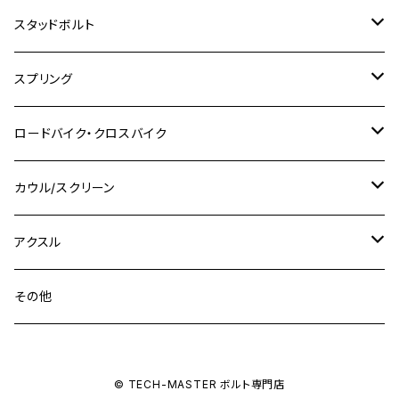
M8
M10
M8
M10
M6
ホンダ
M10 P1.25
M10 P1.0
M7 P1.0
CB400 FOUR
チタン
ステンレス
スタッドボルト
KLX250SR
Ninja650R
TW225
GSX400 IMPULSE
CBR400F
Z900RS CAFE
SR400
M10
M12
M10
M12
M8
ヤマハ
M10 P1.25
M8 P1.0
CB400 SUPER FOUR
M7 P1.0
KSR110
Ninja1000
チタン
M8
スプリング
XJ400
GSX-S750
CBX400F
Z1000
SR500
M14
M12
M14
M10
スズキ
M8 P1.25
CB400 SUPER BOLDOR
M8 P1.25
Ninja 250R
Ninja1000SX
XJ400D
アルミ
M10
ステンレス
ロードバイク・クロスバイク
GSX-R1000
CRF250L / M / CRF250RALLY
ZEPHYER 400
XSR125
M16
M14
M12
CB400SS
M10 P1.0
Ninja 250
Ninja ZX-6R
XJ550
GSX-R1000R
チタン
ステムボルト
カウル/スクリーン
FT223 / CB223S
ZEPHYER χ
YZF-R3
M24
M16
CB750F
M10 P1.25
Ninja 400R
Ninja ZX-10R
XS650SP
GSX1100S KATANA
GB250 CLUBMAN
ステムナット
スクリーンボルト
アクスル
ZEPHYER 750
YZF-R25
M18
CB900F
Ninja 400
Ninja ZX-25R
XSR125
GSX1300R HAYABUSA
GB350
ZEPHYER 750RS
ステアリングポスト
アクスルナット
その他
YZF-R125
M20
CB1300 SUPER FOUR
Ninja 650
Z1000
XJR400
INAZUMA400
GB350S
ZEPHYER 1100
XJR400
シートクランプ
アクスルスライダー
M22
CB1300 SUPER BOLDOR
Ninja 1000
Z250
XJR400R
© TECH-MASTER ボルト専門店
KATANA
GROM
ZEPHYER 1100RS
XJR400R