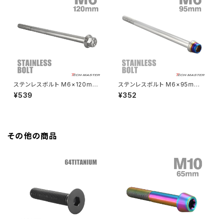
HAWK CB250T
Z650
HAWK CB250N
Z650RS
HAWKⅡ CB400T
Z900
ステンレスボルト M6×120mm
ステンレスボルト M6×95mm
P1.0 六角ボルト CNC ヘキサゴ
P1.0 テーパーシェルヘッド キャ
¥539
¥352
HAWKⅡ CB400N
ン キャップボルト シルバーカラ
ップボルト シルバー×焼きチタン
Z900RS
ー TB1269
カラー TB0865
HORNET250
Z900RS CAFE
その他の商品
JADE250
Z1000
MSX125
Z H2
NSR50
ZEPHYR 400