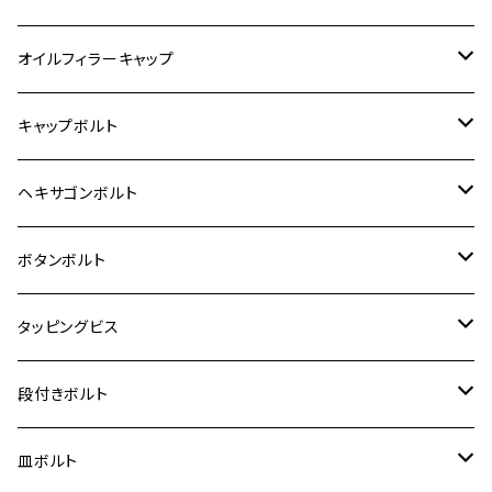
6V モンキー
BALIUS
Z900RS/Z900RS CAFE
ヤマハ【ステンレス】
HONDA
カワサキ
オイルフィラーキャップ
12V モンキー
BALIUS-Ⅱ
Z900RS SE
MT-03
CB1300SF/CB1300SB
スズキ【ステンレス】
SUZUKI
ホンダ
M20 P1.5
キャップボルト
12V Fi モンキー
D-TRACER125
ゼファー400/ゼファーχ
MT-25
CB400SF/CB400SB
ジクサー150
ホンダ【チタン】
YAMAHA
ヤマハ
M20 P2.5
ステンレス
ヘキサゴンボルト
クロスカブ50
D-TRACKER
ゼファー750/ゼファー750RS
MT-125
ダックス125
ジクサー250
ジェイド
M4
カワサキ【チタン】
スズキ
M30 P1.5
チタン
ステンレス
ボタンボルト
クロスカブ110
D-TRACKER X
ゼファー1100/ゼファー1100RS
RZ250
モンキー125
ジクサーSF250
スーパーカブ C125
M5
250TR
M3
M4
ヤマハ【チタン】
チタン
ステンレス
タッピングビス
ジェイド
ER-6F
ZRX400/ZRXⅡ
RZ250R
レブル250
BANDIT250
ハンターカブ CT125
M6
GPZ900R
M4
M5
シグナスX
M4
M4
スズキ【チタン】
チタン
ステンレス
段付きボルト
スーパーカブ C125
ER-6N
ZRX1100/ZRX1100Ⅱ
RZ250RR
ハンターカブ125
GS400
ダックス125
M8
Ninja H2
M5
M6
シグナスX SR
M5
M5
KATANA
M3
M4
チタン
ステンレス
皿ボルト
ダックス125