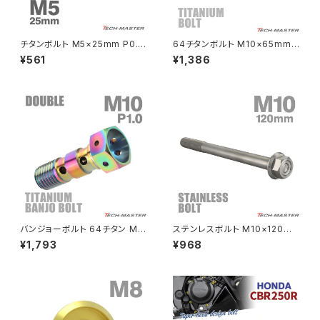
NSR80
ZEPHYR χ
チタンボルト M5×25mm P0.8
64チタンボルト M10×65mm
皿ボルト 六角穴付き キャップボ
P1.25 テーパーヘッド トルクス
¥561
¥1,386
ルト ブラック 1個 JA1519
穴付き キャップボルト 焼きチタ
PCX
ZEPHYR 750
ンカラー 虹色 1個 JA409
PCX150
ZEPYER 750 RS
PCX160
ZEPHYER 1100
Rebel250
ZEPHYER 1100 RS
バンジョーボルト 64チタン M1
ステンレスボルト M10×120m
Rebel500
ZRX400
0 P1.0 ダブル ブレーキライン
m P1.25 フランジ付き 六角ボル
¥1,793
¥968
焼きチタンカラー 虹色 JA213
ト CNC ヘキサゴンヘッド シル
バーカラー TB1168
SUPER HAWK
ZRX-Ⅱ
SUPER HAWKⅢ
ZRX1100