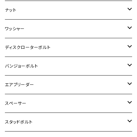
ESTRELLA
ZRX1200R/ZRX1200S
RZ350
クロスカブ110
GSR400
モンキー125
M10
Ninja 250
M6
M8
マジェスティS
M6
M6
M4
M5
M4
M5
チタン
ステンレス
ナット
ハンターカブ CT125
ESTRELLA RS
ZRX1200DAEG
RZ350R
スーパーカブ110
GSR600
CB400 SUPER FOUR
Ninja 400
M7
M10
BW’S125
M8
M8
M5
M5
M6
M5
M4
チタン
ステンレス
ワッシャー
モンキー125
GPZ900R
Ninja250
RZ350RR
PCX
GSX-R125
CB400 SUPER BOLDOR
Ninja 400R
M8
MT-03
M10
M10
M6
M8
M6
M5
M3
M4
チタン
ステンレス
ディスクローターボルト
ADV150
GPZ1100
Ninja250R
SEROW250
PCX150
GSX-S125
CB1300 SUPER FOUR
Ninja 1000
M10
MT-25
M8
M10
M4
M5
M4
M6
チタン
ステンレス
バンジョーボルト
Ape50
KLX125
Ninja400
SR400
GROM/MSX125
GSX250R
CB1300 SUPER BOLDOR
Ninja 1000SX
MT-125
M10
M5
M6
M5
M7
M4
ホンダ
チタン
ステンレス
エアブリーダー
Ape100
KLX250
Ninja400R
SR500
ハンターカブ
GSX250E KATANA
CBR250R
Ninja ZX-25R
NMAX
M6
M8
M6
M8
M5
ヤマハ
カワサキ
M10 P1.0
チタン
ステンレス
スペーサー
CB223S
KLX250ES
Ninja650
TW200
GSX400E KATANA
CBR250RR
Z900RS
NMAX155
M8
M10
M8
M10
M6
ホンダ
M10 P1.25
M10 P1.0
M7 P1.0
CB400 FOUR
チタン
ステンレス
スタッドボルト
KLX250SR
Ninja650R
TW225
GSX400 IMPULSE
CBR400F
Z900RS CAFE
SR400
M10
M12
M10
M12
M8
ヤマハ