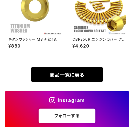
VTR250
ZRX1100-Ⅱ
XL230
ZRX1200DAEG
チタンワッシャー M8 外径18m
CBR250R エンジンカバー クラ
m 枠径14mm フジツボ型ワッシ
ンクケース ボルト 29本セット
¥880
¥4,620
XR230
ャー ゴールドカラー 1個 JA117
ステンレス製 ホンダ車用 ゴール
ZRX1200R
4
ドカラー TB6439
XR230 MOTARD
ZRX1200S
商品一覧に戻る
ZOMMER X
ZZR1100
Instagram
ZZR1400
フォローする
250TR