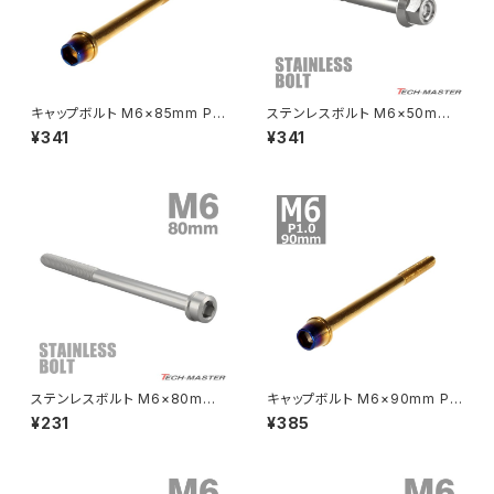
CRF250 RALLY
W650
キックペダルカバー
CRF250L
W800
ドライブチェーンアジャスターボルトカバー
キャップボルト M6×85mm P1.
ステンレスボルト M6×50mm
0 テーパー ステンレス ゴールド
P1.0 六角ボルト CNC ヘキサゴ
¥341
¥341
＆焼きチタンカラー 1個 TB074
ン キャップボルト シルバーカラ
CRF250M
Z125 PRO
0
ー TB1255
クラッチケーブル アジャスター
FTR223
Z250
チェーンアジャスター
GB250 CLUBMAN
Z400
マシニングネットアンカー
GB350
Z400J
ステンレスボルト M6×80mm
キャップボルト M6×90mm P1.
GB350S
Z400FX
P1.0 スリムヘッド キャップボル
0 テーパー ステンレス ゴールド
¥231
¥385
ト シルバーカラー TB0203
＆焼きチタンカラー 1個 TB074
1
GROM
Z550FX