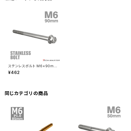
CB250R
Ninja ZX-25R
BALIUS/BALIUS-II
YZF-R3
SV650X
PCX
ZRX400
クランクケースカバー
CBR250R
Ninja ZX-6R
GPZ900R
YZF-R15
V-Storom250
PCX160
ZRX-Ⅱ
ディレイラーボルト
CBR250RR
Ninja ZX-10R
KSR110
YZF-R25
Rebel250
ZRX1100
Vブレーキ台座ボルト
CBR400F
Ninja ZX-14R
エリミネーター/SE
YZF-R125
Rebel500
ZRX1100-Ⅱ
ステンレスボルト M6×90mm
バーエンド
CBR400R
P1.0 六角ボルト CNC ヘキサゴ
Ninja H2
¥462
ン キャップボルト シルバーカラ
VTR250
ZRX1200DAEG
ー TB1263
エアバルブキャップ
CBX400F
VERSYS 650
XR230 モタード / SL230
同じカテゴリの商品
ZRX1200R
CBX550F
ミラーホールキャップ
VULCAN S
ZRX1200S
CL400
W400
ミラーアームスリーブ
エストレヤ