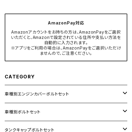
AmazonPay対応
Amazonアカウントをお持ちの方は、AmazonPayをご選択
いただくと、Amazonで設定されている住所や支払い方法を
自動的に入力されます。
※アプリをご利用の場合は、AmazonPayをご選択いただけ
ませんので、ご注意ください。
CATEGORY
車種別エンジンカバーボルトセット
ホンダ【ステンレス】
車種別ボルトセット
400X
カワサキ【ステンレス】
KAWASAKI
タンクキャップボルトセット