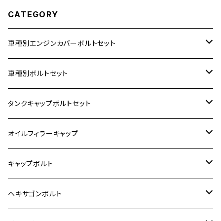
CATEGORY
車種別エンジンカバーボルトセット
ホンダ【ステンレス】
車種別ボルトセット
400X
カワサキ【ステンレス】
KAWASAKI
タンクキャップボルトセット
6V モンキー
BALIUS
Z900RS/Z900RS CAFE
ヤマハ【ステンレス】
HONDA
カワサキ
オイルフィラーキャップ
12V モンキー
BALIUS-Ⅱ
Z900RS SE
MT-03
CB1300SF/CB1300SB
スズキ【ステンレス】
SUZUKI
ホンダ
M20 P1.5
キャップボルト
12V Fi モンキー
D-TRACER125
ゼファー400/ゼファーχ
MT-25
CB400SF/CB400SB
ジクサー150
ホンダ【チタン】
YAMAHA
ヤマハ
M20 P2.5
ステンレス
ヘキサゴンボルト
クロスカブ50
D-TRACKER
ゼファー750/ゼファー750RS
MT-125
ダックス125
ジクサー250