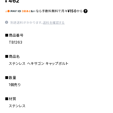
462
¥
¥150
なら
手数料無料で
月々
から
別途送料がかかります。
送料を確認する
■商品番号
TB1263
■商品名
ステンレス ヘキサゴン キャップボルト
■数量
1個売り
■材質
ステンレス