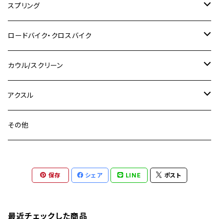
M10 P1.25
M8 P1.0
CB400 SUPER FOUR
M7 P1.0
KSR110
Ninja1000
チタン
M8
スプリング
XJ400
GSX-S750
CBX400F
Z1000
SR500
M14
M12
M14
M10
スズキ
M8 P1.25
CB400 SUPER BOLDOR
M8 P1.25
Ninja 250R
Ninja1000SX
XJ400D
アルミ
M10
ステンレス
ロードバイク・クロスバイク
GSX-R1000
CRF250L / M / CRF250RALLY
ZEPHYER 400
XSR125
M16
M14
M12
CB400SS
M10 P1.0
Ninja 250
Ninja ZX-6R
XJ550
GSX-R1000R
チタン
ステムボルト
カウル/スクリーン
FT223 / CB223S
ZEPHYER χ
YZF-R3
M24
M16
CB750F
M10 P1.25
Ninja 400R
Ninja ZX-10R
XS650SP
GSX1100S KATANA
GB250 CLUBMAN
ステムナット
スクリーンボルト
アクスル
ZEPHYER 750
YZF-R25
M18
CB900F
Ninja 400
Ninja ZX-25R
XSR125
GSX1300R HAYABUSA
GB350
ZEPHYER 750RS
ステアリングポスト
アクスルナット
その他
YZF-R125
M20
CB1300 SUPER FOUR
Ninja 650
Z1000
XJR400
INAZUMA400
GB350S
ZEPHYER 1100
XJR400
シートクランプ
アクスルスライダー
M22
CB1300 SUPER BOLDOR
Ninja 1000
Z250
XJR400R
KATANA
保存
シェア
LINE
ポスト
GROM
ZEPHYER 1100RS
XJR400R
シートポストボルト
アクスルカラー
CB125R
Ninja 1000SX
Z125 PRO
YZF-R1
SV650
MSX125
Z H2
XMAX
クランクアームボルト
最近チェックした商品