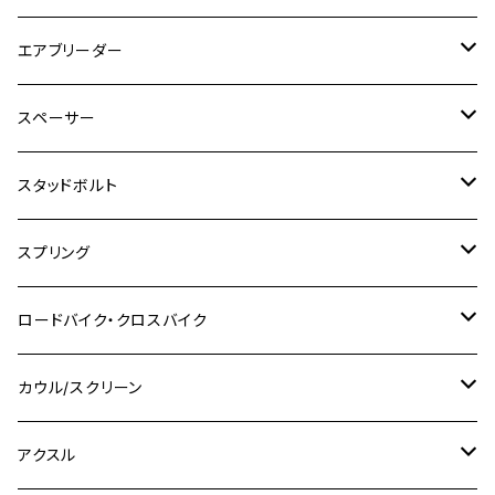
SR400
GROM/MSX125
GSX250R
CB1300 SUPER BOLDOR
Ninja 1000SX
MT-125
M10
M5
M6
M5
M7
M4
ホンダ
チタン
ステンレス
エアブリーダー
Ape100
KLX250
Ninja400R
SR500
ハンターカブ
GSX250E KATANA
CBR250R
Ninja ZX-25R
NMAX
M6
M8
M6
M8
M5
ヤマハ
カワサキ
M10 P1.0
チタン
ステンレス
スペーサー
CB223S
KLX250ES
Ninja650
TW200
GSX400E KATANA
CBR250RR
Z900RS
NMAX155
M8
M10
M8
M10
M6
ホンダ
M10 P1.25
M10 P1.0
M7 P1.0
CB400 FOUR
チタン
ステンレス
スタッドボルト
KLX250SR
Ninja650R
TW225
GSX400 IMPULSE
CBR400F
Z900RS CAFE
SR400
M10
M12
M10
M12
M8
ヤマハ
M10 P1.25
M8 P1.0
CB400 SUPER FOUR
M7 P1.0
KSR110
Ninja1000
チタン
M8
スプリング
XJ400
GSX-S750
CBX400F
Z1000
SR500
M14
M12
M14
M10
スズキ
M8 P1.25
CB400 SUPER BOLDOR
M8 P1.25
Ninja 250R
Ninja1000SX
XJ400D
アルミ
M10
ステンレス
ロードバイク・クロスバイク
GSX-R1000
CRF250L / M / CRF250RALLY
ZEPHYER 400
XSR125
M16
M14
M12
CB400SS
M10 P1.0
Ninja 250
Ninja ZX-6R
XJ550
GSX-R1000R
チタン
ステムボルト
カウル/スクリーン
FT223 / CB223S
ZEPHYER χ
YZF-R3
M24
M16
CB750F
M10 P1.25
Ninja 400R
Ninja ZX-10R
XS650SP
GSX1100S KATANA
GB250 CLUBMAN
ステムナット
スクリーンボルト
アクスル
ZEPHYER 750
YZF-R25
M18