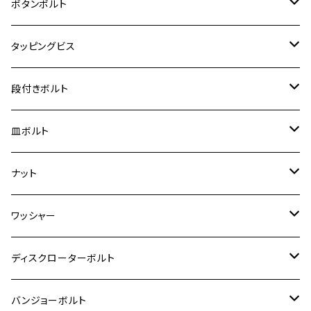
ジェイド
M4
カワサキ【チタン】
スズキ
M30 P1.5
チタン
ステンレス
ボタンボルト
クロスカブ110
D-TRACKER X
ゼファー1100/ゼファー1100RS
RZ250
モンキー125
ジクサーSF250
スーパーカブ C125
M5
250TR
M3
M4
ヤマハ【チタン】
チタン
ステンレス
タッピングビス
ジェイド
ER-6F
ZRX400/ZRXⅡ
RZ250R
レブル250
BANDIT250
ハンターカブ CT125
M6
GPZ900R
M4
M5
シグナスX
M4
M4
スズキ【チタン】
チタン
ステンレス
段付きボルト
スーパーカブ C125
ER-6N
ZRX1100/ZRX1100Ⅱ
RZ250RR
ハンターカブ125
GS400
ダックス125
M8
Ninja H2
M5
M6
シグナスX SR
M5
M5
KATANA
M3
M4
チタン
ステンレス
皿ボルト
ダックス125
ESTRELLA
ZRX1200R/ZRX1200S
RZ350
クロスカブ110
GSR400
モンキー125
M10
Ninja 250
M6
M8
マジェスティS
M6
M6
M4
M5
M4
M5
チタン
ステンレス
ナット
ハンターカブ CT125
ESTRELLA RS
ZRX1200DAEG
RZ350R
スーパーカブ110
GSR600
CB400 SUPER FOUR
Ninja 400
M7
M10
BW’S125
M8
M8
M5
M5
M6
M5
M4
チタン
ステンレス
ワッシャー
モンキー125
GPZ900R
Ninja250
RZ350RR
PCX
GSX-R125
CB400 SUPER BOLDOR
Ninja 400R
M8
MT-03
M10
M10
M6
M8
M6
M5
M3
M4
チタン
ステンレス
ディスクローターボルト
ADV150
GPZ1100
Ninja250R
SEROW250
PCX150
GSX-S125
CB1300 SUPER FOUR
Ninja 1000
M10
MT-25
M8
M10
M4
M5
M4
M6
チタン
ステンレス
バンジョーボルト
Ape50
KLX125
Ninja400