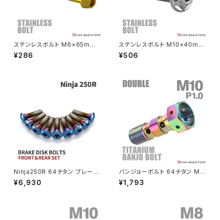
NSR50
ZEPHYR 400
NSR80
ZEPHYR χ
ステンレスボルト M6×65mm
ステンレスボルト M10×40mm
P1.0 テーパーヘッド キャップボ
P1.25 ボタンボルト スターホー
¥286
¥506
ルト ゴールドカラー TB0082
ルヘッド シルバーカラー TR06
PCX
ZEPHYR 750
83
PCX150
ZEPYER 750 RS
PCX160
ZEPHYER 1100
Rebel250
ZEPHYER 1100 RS
Ninja250R 64チタン ブレーキ
バンジョーボルト 64チタン M1
Rebel500
ZRX400
ディスクローターボルト フロント
0 P1.0 ダブル ブレーキライン
¥6,930
¥1,793
リア 9本セット カワサキ車用 焼
焼きチタンカラー 虹色 JA213
きチタンカラー JA22129
SUPER HAWK
ZRX-Ⅱ