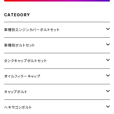
CATEGORY
車種別エンジンカバーボルトセット
ホンダ【ステンレス】
車種別ボルトセット
400X
カワサキ【ステンレス】
KAWASAKI
タンクキャップボルトセット
6V モンキー
BALIUS
Z900RS/Z900RS CAFE
ヤマハ【ステンレス】
HONDA
カワサキ
オイルフィラーキャップ
12V モンキー
BALIUS-Ⅱ
Z900RS SE
MT-03
CB1300SF/CB1300SB
スズキ【ステンレス】
SUZUKI
ホンダ
M20 P1.5
キャップボルト
12V Fi モンキー
D-TRACER125
ゼファー400/ゼファーχ
MT-25
CB400SF/CB400SB
ジクサー150
ホンダ【チタン】
YAMAHA
ヤマハ
M20 P2.5
ステンレス
ヘキサゴンボルト