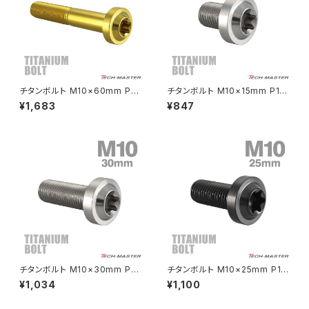
エストレヤ
CRF250 RALLY
W650
キックペダルカバー
CRF250L
W800
ドライブチェーンアジャスターボルトカバー
チタンボルト M10×60mm P1.
チタンボルト M10×15mm P1.2
25 トルクス穴 フランジ付き ボ
5 トルクス穴 フランジ付き ボタ
¥1,683
¥847
タンボルト ゴールドカラー 1個 J
ンボルト シルバーカラー 1個 JA
CRF250M
Z125 PRO
A2204
2171
クラッチケーブル アジャスター
FTR223
Z250
チェーンアジャスター
GB250 CLUBMAN
Z400
マシニングネットアンカー
GB350
Z400J
チタンボルト M10×30mm P1.
チタンボルト M10×25mm P1.2
GB350S
Z400FX
25 トルクス穴 フランジ付き ボ
5 トルクス穴 フランジ付き ボタ
¥1,034
¥1,100
タンボルト シルバーカラー 1個
ンボルト チタンカラー ブラック 1
JA2183
個 JA2182