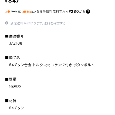
847
¥
¥280
なら
手数料無料で
月々
から
別途送料がかかります。
送料を確認する
■商品番号
JA2168
■商品名
64チタン合金 トルクス穴 フランジ付き ボタンボルト
■数量
1個売り
■材質
64チタン