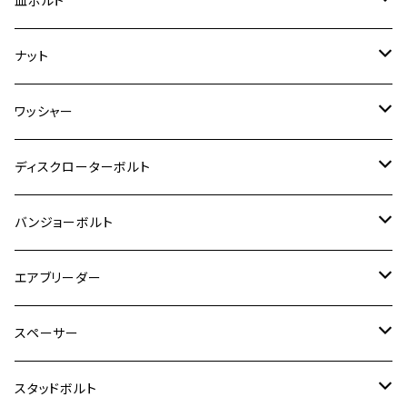
皿ボルト
ダックス125
ESTRELLA
ZRX1200R/ZRX1200S
RZ350
クロスカブ110
GSR400
モンキー125
M10
Ninja 250
M6
M8
マジェスティS
M6
M6
M4
M5
M4
M5
チタン
ステンレス
ナット
ハンターカブ CT125
ESTRELLA RS
ZRX1200DAEG
RZ350R
スーパーカブ110
GSR600
CB400 SUPER FOUR
Ninja 400
M7
M10
BW’S125
M8
M8
M5
M5
M6
M5
M4
チタン
ステンレス
ワッシャー
モンキー125
GPZ900R
Ninja250
RZ350RR
PCX
GSX-R125
CB400 SUPER BOLDOR
Ninja 400R
M8
MT-03
M10
M10
M6
M8
M6
M5
M3
M4
チタン
ステンレス
ディスクローターボルト
ADV150
GPZ1100
Ninja250R
SEROW250
PCX150
GSX-S125
CB1300 SUPER FOUR
Ninja 1000
M10
MT-25
M8
M10
M4
M5
M4
M6
チタン
ステンレス
バンジョーボルト
Ape50
KLX125
Ninja400
SR400
GROM/MSX125
GSX250R
CB1300 SUPER BOLDOR
Ninja 1000SX
MT-125
M10
M5
M6
M5
M7
M4
ホンダ
チタン
ステンレス
エアブリーダー
Ape100
KLX250
Ninja400R
SR500
ハンターカブ
GSX250E KATANA
CBR250R
Ninja ZX-25R
NMAX
M6
M8
M6
M8
M5
ヤマハ
カワサキ
M10 P1.0
チタン
ステンレス
スペーサー
CB223S
KLX250ES
Ninja650
TW200
GSX400E KATANA
CBR250RR
Z900RS
NMAX155
M8
M10
M8
M10
M6
ホンダ
M10 P1.25
M10 P1.0
M7 P1.0
CB400 FOUR
チタン
ステンレス
スタッドボルト
KLX250SR
Ninja650R
TW225
GSX400 IMPULSE
CBR400F
Z900RS CAFE