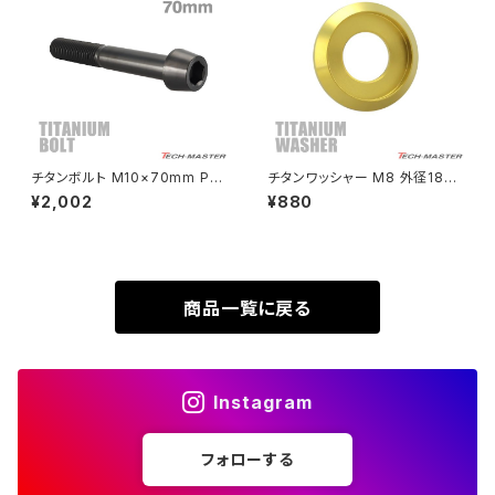
SUPER HAWKⅢ
ZRX1100
VTR250
ZRX1100-Ⅱ
XL230
ZRX1200DAEG
チタンボルト M10×70mm P1.
チタンワッシャー M8 外径18m
25 テーパーヘッド 六角穴付き
m 枠径14mm フジツボ型ワッシ
¥2,002
¥880
XR230
キャップボルト ブラック JA2150
ャー ゴールドカラー 1個 JA117
ZRX1200R
4
XR230 MOTARD
ZRX1200S
商品一覧に戻る
ZOMMER X
ZZR1100
Instagram
ZZR1400
フォローする
250TR