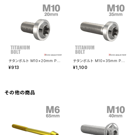
GROM
Z550FX
HAWK CB250T
Z650
HAWK CB250N
Z650RS
HAWKⅡ CB400T
Z900
チタンボルト M10×20mm P1.2
チタンボルト M10×35mm P1.2
5 トルクス穴 フランジ付き ボタ
5 トルクス穴 フランジ付き ボタ
¥913
¥1,100
HAWKⅡ CB400N
ンボルト シルバーカラー 1個 JA
ンボルト シルバーカラー 1個 JA
Z900RS
2175
2187
HORNET250
Z900RS CAFE
その他の商品
JADE250
Z1000
MSX125
Z H2