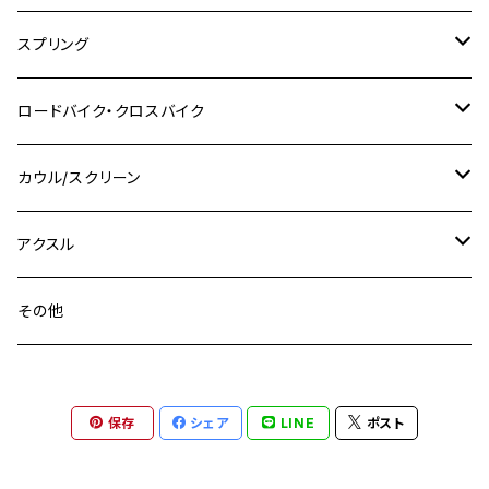
SR400
M10
M12
M10
M12
M8
ヤマハ
M10 P1.25
M8 P1.0
CB400 SUPER FOUR
M7 P1.0
KSR110
Ninja1000
チタン
M8
スプリング
XJ400
GSX-S750
CBX400F
Z1000
SR500
M14
M12
M14
M10
スズキ
M8 P1.25
CB400 SUPER BOLDOR
M8 P1.25
Ninja 250R
Ninja1000SX
XJ400D
アルミ
M10
ステンレス
ロードバイク・クロスバイク
GSX-R1000
CRF250L / M / CRF250RALLY
ZEPHYER 400
XSR125
M16
M14
M12
CB400SS
M10 P1.0
Ninja 250
Ninja ZX-6R
XJ550
GSX-R1000R
チタン
ステムボルト
カウル/スクリーン
FT223 / CB223S
ZEPHYER χ
YZF-R3
M24
M16
CB750F
M10 P1.25
Ninja 400R
Ninja ZX-10R
XS650SP
GSX1100S KATANA
GB250 CLUBMAN
ステムナット
スクリーンボルト
アクスル
ZEPHYER 750
YZF-R25
M18
CB900F
Ninja 400
Ninja ZX-25R
XSR125
GSX1300R HAYABUSA
GB350
ZEPHYER 750RS
ステアリングポスト
アクスルナット
その他
YZF-R125
M20
CB1300 SUPER FOUR
Ninja 650
Z1000
XJR400
INAZUMA400
GB350S
ZEPHYER 1100
XJR400
シートクランプ
アクスルスライダー
M22
CB1300 SUPER BOLDOR
Ninja 1000
Z250
XJR400R
KATANA
保存
シェア
LINE
ポスト
GROM
ZEPHYER 1100RS
XJR400R
シートポストボルト
アクスルカラー
CB125R
Ninja 1000SX
Z125 PRO
YZF-R1
SV650