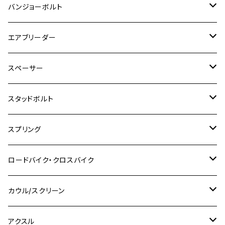
M4
M5
M4
M6
チタン
ステンレス
バンジョーボルト
Ape50
KLX125
Ninja400
SR400
GROM/MSX125
GSX250R
CB1300 SUPER BOLDOR
Ninja 1000SX
MT-125
M10
M5
M6
M5
M7
M4
ホンダ
チタン
ステンレス
エアブリーダー
Ape100
KLX250
Ninja400R
SR500
ハンターカブ
GSX250E KATANA
CBR250R
Ninja ZX-25R
NMAX
M6
M8
M6
M8
M5
ヤマハ
カワサキ
M10 P1.0
チタン
ステンレス
スペーサー
CB223S
KLX250ES
Ninja650
TW200
GSX400E KATANA
CBR250RR
Z900RS
NMAX155
M8
M10
M8
M10
M6
ホンダ
M10 P1.25
M10 P1.0
M7 P1.0
CB400 FOUR
チタン
ステンレス
スタッドボルト
KLX250SR
Ninja650R
TW225
GSX400 IMPULSE
CBR400F
Z900RS CAFE
SR400
M10
M12
M10
M12
M8
ヤマハ
M10 P1.25
M8 P1.0
CB400 SUPER FOUR
M7 P1.0
KSR110
Ninja1000
チタン
M8
スプリング
XJ400
GSX-S750
CBX400F
Z1000
SR500
M14
M12
M14
M10
スズキ
M8 P1.25
CB400 SUPER BOLDOR
M8 P1.25
Ninja 250R
Ninja1000SX
XJ400D
アルミ
M10
ステンレス
ロードバイク・クロスバイク
GSX-R1000
CRF250L / M / CRF250RALLY
ZEPHYER 400
XSR125
M16
M14
M12
CB400SS
M10 P1.0
Ninja 250
Ninja ZX-6R
XJ550
GSX-R1000R
チタン
ステムボルト
カウル/スクリーン
FT223 / CB223S
ZEPHYER χ
YZF-R3
M24
M16
CB750F
M10 P1.25
Ninja 400R
Ninja ZX-10R
XS650SP
GSX1100S KATANA
GB250 CLUBMAN
ステムナット
スクリーンボルト
アクスル
ZEPHYER 750
YZF-R25