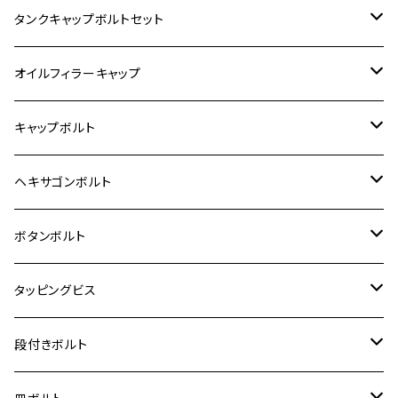
400X
カワサキ【ステンレス】
KAWASAKI
タンクキャップボルトセット
6V モンキー
BALIUS
Z900RS/Z900RS CAFE
ヤマハ【ステンレス】
HONDA
カワサキ
オイルフィラーキャップ
12V モンキー
BALIUS-Ⅱ
Z900RS SE
MT-03
CB1300SF/CB1300SB
スズキ【ステンレス】
SUZUKI
ホンダ
M20 P1.5
キャップボルト
12V Fi モンキー
D-TRACER125
ゼファー400/ゼファーχ
MT-25
CB400SF/CB400SB
ジクサー150
ホンダ【チタン】
YAMAHA
ヤマハ
M20 P2.5
ステンレス
ヘキサゴンボルト
クロスカブ50
D-TRACKER
ゼファー750/ゼファー750RS
MT-125
ダックス125
ジクサー250
ジェイド
M4
カワサキ【チタン】
スズキ
M30 P1.5
チタン
ステンレス
ボタンボルト
クロスカブ110
D-TRACKER X
ゼファー1100/ゼファー1100RS
RZ250
モンキー125
ジクサーSF250
スーパーカブ C125
M5
250TR
M3
M4
ヤマハ【チタン】
チタン
ステンレス
タッピングビス
ジェイド
ER-6F
ZRX400/ZRXⅡ
RZ250R
レブル250
BANDIT250
ハンターカブ CT125
M6
GPZ900R
M4
M5
シグナスX
M4
M4
スズキ【チタン】
チタン
ステンレス
段付きボルト
スーパーカブ C125
ER-6N
ZRX1100/ZRX1100Ⅱ
RZ250RR
ハンターカブ125
GS400
ダックス125
M8
Ninja H2
M5
M6
シグナスX SR
M5
M5
KATANA
M3
M4
チタン
ステンレス