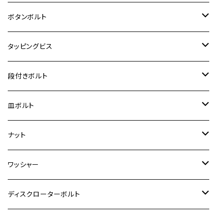
クロスカブ50
D-TRACKER
ゼファー750/ゼファー750RS
MT-125
ダックス125
ジクサー250
ジェイド
M4
カワサキ【チタン】
スズキ
M30 P1.5
チタン
ステンレス
ボタンボルト
クロスカブ110
D-TRACKER X
ゼファー1100/ゼファー1100RS
RZ250
モンキー125
ジクサーSF250
スーパーカブ C125
M5
250TR
M3
M4
ヤマハ【チタン】
チタン
ステンレス
タッピングビス
ジェイド
ER-6F
ZRX400/ZRXⅡ
RZ250R
レブル250
BANDIT250
ハンターカブ CT125
M6
GPZ900R
M4
M5
シグナスX
M4
M4
スズキ【チタン】
チタン
ステンレス
段付きボルト
スーパーカブ C125
ER-6N
ZRX1100/ZRX1100Ⅱ
RZ250RR
ハンターカブ125
GS400
ダックス125
M8
Ninja H2
M5
M6
シグナスX SR
M5
M5
KATANA
M3
M4
チタン
ステンレス
皿ボルト
ダックス125
ESTRELLA
ZRX1200R/ZRX1200S
RZ350
クロスカブ110
GSR400
モンキー125
M10
Ninja 250
M6
M8
マジェスティS
M6
M6
M4
M5
M4
M5
チタン
ステンレス
ナット
ハンターカブ CT125
ESTRELLA RS
ZRX1200DAEG
RZ350R
スーパーカブ110
GSR600
CB400 SUPER FOUR
Ninja 400
M7
M10
BW’S125
M8
M8
M5
M5
M6
M5
M4
チタン
ステンレス
ワッシャー
モンキー125
GPZ900R
Ninja250
RZ350RR
PCX
GSX-R125
CB400 SUPER BOLDOR
Ninja 400R
M8
MT-03
M10
M10
M6
M8
M6
M5
M3
M4
チタン
ステンレス
ディスクローターボルト
ADV150
GPZ1100
Ninja250R
SEROW250
PCX150
GSX-S125
CB1300 SUPER FOUR
Ninja 1000
M10
MT-25
M8
M10