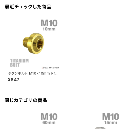
MSX125
Z H2
XMAX
クランクアームボルト
最近チェックした商品
CB250R
Ninja ZX-25R
BALIUS/BALIUS-II
YZF-R3
SV650X
PCX
ZRX400
クランクケースカバー
CBR250R
Ninja ZX-6R
GPZ900R
YZF-R15
V-Storom250
PCX160
ZRX-Ⅱ
ディレイラーボルト
CBR250RR
Ninja ZX-10R
KSR110
YZF-R25
Rebel250
ZRX1100
Vブレーキ台座ボルト
CBR400F
Ninja ZX-14R
エリミネーター/SE
YZF-R125
Rebel500
ZRX1100-Ⅱ
チタンボルト M10×10mm P1.2
バーエンド
CBR400R
5 トルクス穴 フランジ付き ボタ
Ninja H2
¥847
ンボルト ゴールドカラー 1個 JA
VTR250
ZRX1200DAEG
2168
エアバルブキャップ
CBX400F
VERSYS 650
XR230 モタード / SL230
同じカテゴリの商品
ZRX1200R
CBX550F
ミラーホールキャップ
VULCAN S
ZRX1200S
CL400
W400
ミラーアームスリーブ