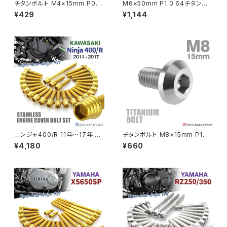
チタンボルト M4×15mm P0.7
M6×50mm P1.0 64チタン合
テーパーヘッド 六角穴付き キャ
金 スリムヘッド キャップボルト
¥429
¥1,144
ップボルト 焼きチタンカラー 虹
六角穴付き 焼きチタンカラー 1
PCX
ZEPHYR 750
色 1個 JA708
個 JA1973
PCX150
ZEPYER 750 RS
PCX160
ZEPHYER 1100
Rebel250
ZEPHYER 1100 RS
ニンジャ400/R 11年〜17年 Ni
チタンボルト M8×15mm P1.25
Rebel500
ZRX400
nja エンジンカバー クランクケ
テーパーヘッド 六角穴 ボタンボ
¥4,180
¥660
ース ボルト 26本セット ステン
ルト シルバーカラー 素地 1個 J
レス製 カワサキ車用 ゴールドカ
A745
SUPER HAWK
ラー TB8402
ZRX-Ⅱ
SUPER HAWKⅢ
ZRX1100
VTR250
ZRX1100-Ⅱ