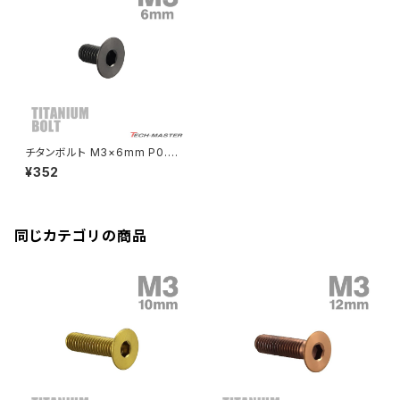
CBR250R
Ninja ZX-6R
GPZ900R
YZF-R15
V-Storom250
PCX160
ZRX-Ⅱ
ディレイラーボルト
CBR250RR
Ninja ZX-10R
KSR110
YZF-R25
Rebel250
ZRX1100
Vブレーキ台座ボルト
CBR400F
Ninja ZX-14R
エリミネーター/SE
YZF-R125
Rebel500
ZRX1100-Ⅱ
チタンボルト M3×6mm P0.5
バーエンド
CBR400R
皿ボルト 六角穴付き キャップボ
Ninja H2
¥352
ルト チタンカラー ブラック 1個 J
VTR250
ZRX1200DAEG
A2062
エアバルブキャップ
CBX400F
VERSYS 650
XR230 モタード / SL230
同じカテゴリの商品
ZRX1200R
CBX550F
ミラーホールキャップ
VULCAN S
ZRX1200S
CL400
W400
ミラーアームスリーブ
エストレヤ
CRF250 RALLY
W650
キックペダルカバー