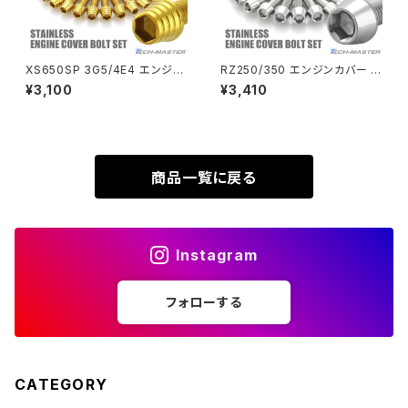
XL230
ZRX1200DAEG
XS650SP 3G5/4E4 エンジン
RZ250/350 エンジンカバー ク
カバー クランクケース ボルト 2
ランクケース ボルト 25本セット
¥3,100
¥3,410
XR230
0本セット ステンレス製 ヤマハ
ステンレス製 ヤマハ車用 シルバ
ZRX1200R
車用 ゴールドカラー TB7064
ーカラー TB7183
XR230 MOTARD
ZRX1200S
商品一覧に戻る
ZOMMER X
ZZR1100
Instagram
ZZR1400
フォローする
250TR
CATEGORY