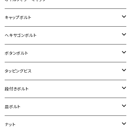
12V モンキー
BALIUS-Ⅱ
Z900RS SE
MT-03
CB1300SF/CB1300SB
スズキ【ステンレス】
SUZUKI
ホンダ
M20 P1.5
キャップボルト
12V Fi モンキー
D-TRACER125
ゼファー400/ゼファーχ
MT-25
CB400SF/CB400SB
ジクサー150
ホンダ【チタン】
YAMAHA
ヤマハ
M20 P2.5
ステンレス
ヘキサゴンボルト
クロスカブ50
D-TRACKER
ゼファー750/ゼファー750RS
MT-125
ダックス125
ジクサー250
ジェイド
M4
カワサキ【チタン】
スズキ
M30 P1.5
チタン
ステンレス
ボタンボルト
クロスカブ110
D-TRACKER X
ゼファー1100/ゼファー1100RS
RZ250
モンキー125
ジクサーSF250
スーパーカブ C125
M5
250TR
M3
M4
ヤマハ【チタン】
チタン
ステンレス
タッピングビス
ジェイド
ER-6F
ZRX400/ZRXⅡ
RZ250R
レブル250
BANDIT250
ハンターカブ CT125
M6
GPZ900R
M4
M5
シグナスX
M4
M4
スズキ【チタン】
チタン
ステンレス
段付きボルト
スーパーカブ C125
ER-6N
ZRX1100/ZRX1100Ⅱ
RZ250RR
ハンターカブ125
GS400
ダックス125
M8
Ninja H2
M5
M6
シグナスX SR
M5
M5
KATANA
M3
M4
チタン
ステンレス
皿ボルト
ダックス125
ESTRELLA
ZRX1200R/ZRX1200S
RZ350
クロスカブ110
GSR400
モンキー125
M10
Ninja 250
M6
M8
マジェスティS
M6
M6
M4
M5
M4
M5
チタン
ステンレス
ナット
ハンターカブ CT125