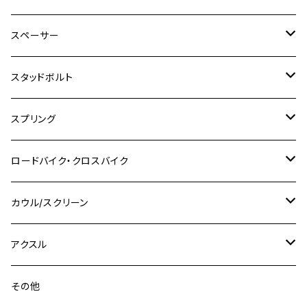
SR500
ハンターカブ
GSX250E KATANA
CBR250R
Ninja ZX-25R
NMAX
M6
M8
M6
M8
M5
ヤマハ
カワサキ
M10 P1.0
チタン
ステンレス
スペーサー
CB223S
KLX250ES
Ninja650
TW200
GSX400E KATANA
CBR250RR
Z900RS
NMAX155
M8
M10
M8
M10
M6
ホンダ
M10 P1.25
M10 P1.0
M7 P1.0
CB400 FOUR
チタン
ステンレス
スタッドボルト
KLX250SR
Ninja650R
TW225
GSX400 IMPULSE
CBR400F
Z900RS CAFE
SR400
M10
M12
M10
M12
M8
ヤマハ
M10 P1.25
M8 P1.0
CB400 SUPER FOUR
M7 P1.0
KSR110
Ninja1000
チタン
M8
スプリング
XJ400
GSX-S750
CBX400F
Z1000
SR500
M14
M12
M14
M10
スズキ
M8 P1.25
CB400 SUPER BOLDOR
M8 P1.25
Ninja 250R
Ninja1000SX
XJ400D
アルミ
M10
ステンレス
ロードバイク・クロスバイク
GSX-R1000
CRF250L / M / CRF250RALLY
ZEPHYER 400
XSR125
M16
M14
M12
CB400SS
M10 P1.0
Ninja 250
Ninja ZX-6R
XJ550
GSX-R1000R
チタン
ステムボルト
カウル/スクリーン
FT223 / CB223S
ZEPHYER χ
YZF-R3
M24
M16
CB750F
M10 P1.25
Ninja 400R
Ninja ZX-10R
XS650SP
GSX1100S KATANA
GB250 CLUBMAN
ステムナット
スクリーンボルト
アクスル
ZEPHYER 750
YZF-R25
M18
CB900F
Ninja 400
Ninja ZX-25R
XSR125
GSX1300R HAYABUSA
GB350
ZEPHYER 750RS
ステアリングポスト
アクスルナット
その他
YZF-R125
M20