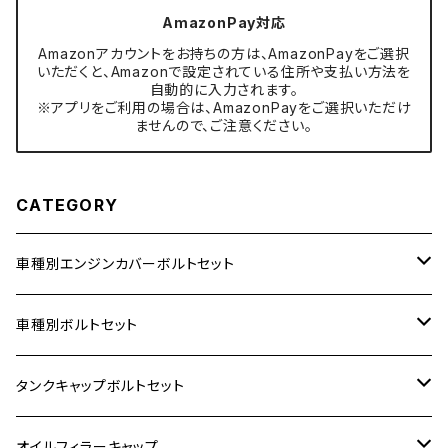
AmazonPay対応
Amazonアカウントをお持ちの方は、AmazonPayをご選択
いただくと、Amazonで設定されている住所や支払い方法を
自動的に入力されます。
※アプリをご利用の場合は、AmazonPayをご選択いただけ
ませんので、ご注意ください。
CATEGORY
車種別エンジンカバーボルトセット
ホンダ【ステンレス】
車種別ボルトセット
400X
カワサキ【ステンレス】
KAWASAKI
タンクキャップボルトセット
6V モンキー
BALIUS
Z900RS/Z900RS CAFE
ヤマハ【ステンレス】
HONDA
カワサキ
オイルフィラーキャップ