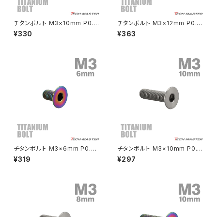
CRF250L
W800
ドライブチェーンアジャスターボルトカバー
チタンボルト M3×10mm P0.5
チタンボルト M3×12mm P0.5
皿ボルト 六角穴付き キャップボ
皿ボルト 六角穴付き キャップボ
¥330
¥363
ルト ゴールドカラー 1個 JA206
ルト ブロンズカラー 1個 JA30
CRF250M
Z125 PRO
8
04
クラッチケーブル アジャスター
FTR223
Z250
チェーンアジャスター
GB250 CLUBMAN
Z400
マシニングネットアンカー
GB350
Z400J
チタンボルト M3×6mm P0.5
チタンボルト M3×10mm P0.5
GB350S
Z400FX
皿ボルト 六角穴付き キャップボ
皿ボルト 六角穴付き キャップボ
¥319
¥297
ルト チタンカラー レインボー 1
ルト シルバーカラー 1個 JA206
個 JA2061
7
GROM
Z550FX
HAWK CB250T
Z650