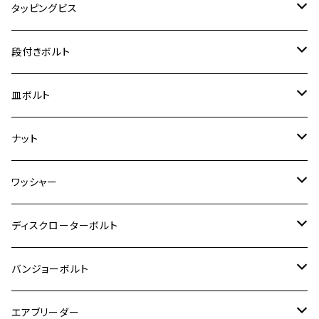
スーパーカブ C125
M5
250TR
M3
M4
ヤマハ【チタン】
チタン
ステンレス
タッピングビス
ジェイド
ER-6F
ZRX400/ZRXⅡ
RZ250R
レブル250
BANDIT250
ハンターカブ CT125
M6
GPZ900R
M4
M5
シグナスX
M4
M4
スズキ【チタン】
チタン
ステンレス
段付きボルト
スーパーカブ C125
ER-6N
ZRX1100/ZRX1100Ⅱ
RZ250RR
ハンターカブ125
GS400
ダックス125
M8
Ninja H2
M5
M6
シグナスX SR
M5
M5
KATANA
M3
M4
チタン
ステンレス
皿ボルト
ダックス125
ESTRELLA
ZRX1200R/ZRX1200S
RZ350
クロスカブ110
GSR400
モンキー125
M10
Ninja 250
M6
M8
マジェスティS
M6
M6
M4
M5
M4
M5
チタン
ステンレス
ナット
ハンターカブ CT125
ESTRELLA RS
ZRX1200DAEG
RZ350R
スーパーカブ110
GSR600
CB400 SUPER FOUR
Ninja 400
M7
M10
BW’S125
M8
M8
M5
M5
M6
M5
M4
チタン
ステンレス
ワッシャー
モンキー125
GPZ900R
Ninja250
RZ350RR
PCX
GSX-R125
CB400 SUPER BOLDOR
Ninja 400R
M8
MT-03
M10
M10
M6
M8
M6
M5
M3
M4
チタン
ステンレス
ディスクローターボルト
ADV150
GPZ1100
Ninja250R
SEROW250
PCX150
GSX-S125
CB1300 SUPER FOUR
Ninja 1000
M10
MT-25
M8
M10
M4
M5
M4
M6
チタン
ステンレス
バンジョーボルト
Ape50
KLX125
Ninja400
SR400
GROM/MSX125
GSX250R
CB1300 SUPER BOLDOR
Ninja 1000SX
MT-125
M10
M5
M6
M5
M7
M4
ホンダ
チタン
ステンレス
エアブリーダー
Ape100
KLX250
Ninja400R