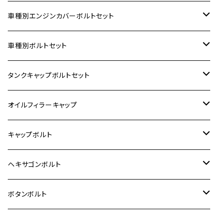
車種別エンジンカバーボルトセット
ホンダ【ステンレス】
車種別ボルトセット
400X
カワサキ【ステンレス】
KAWASAKI
タンクキャップボルトセット
6V モンキー
BALIUS
Z900RS/Z900RS CAFE
ヤマハ【ステンレス】
HONDA
カワサキ
オイルフィラーキャップ
12V モンキー
BALIUS-Ⅱ
Z900RS SE
MT-03
CB1300SF/CB1300SB
スズキ【ステンレス】
SUZUKI
ホンダ
M20 P1.5
キャップボルト
12V Fi モンキー
D-TRACER125
ゼファー400/ゼファーχ
MT-25
CB400SF/CB400SB
ジクサー150
ホンダ【チタン】
YAMAHA
ヤマハ
M20 P2.5
ステンレス
ヘキサゴンボルト
クロスカブ50
D-TRACKER
ゼファー750/ゼファー750RS
MT-125
ダックス125
ジクサー250
ジェイド
M4
カワサキ【チタン】
スズキ
M30 P1.5
チタン
ステンレス
ボタンボルト
クロスカブ110
D-TRACKER X
ゼファー1100/ゼファー1100RS
RZ250
モンキー125
ジクサーSF250