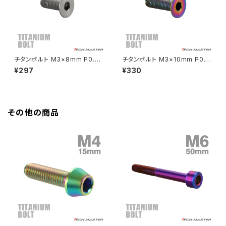
HAWK CB250N
Z650RS
HAWKⅡ CB400T
Z900
チタンボルト M3×8mm P0.5
チタンボルト M3×10mm P0.5
皿ボルト 六角穴付き キャップボ
皿ボルト 六角穴付き キャップボ
¥297
¥330
HAWKⅡ CB400N
ルト シルバーカラー 1個 JA206
ルト チタンカラー レインボー 1
Z900RS
3
個 JA2069
HORNET250
Z900RS CAFE
その他の商品
JADE250
Z1000
MSX125
Z H2
NSR50
ZEPHYR 400
NSR80
ZEPHYR χ