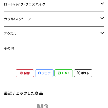
スズキ
M8 P1.25
CB400 SUPER BOLDOR
M8 P1.25
Ninja 250R
Ninja1000SX
XJ400D
アルミ
M10
ステンレス
ロードバイク・クロスバイク
GSX-R1000
CRF250L / M / CRF250RALLY
ZEPHYER 400
XSR125
M16
M14
M12
CB400SS
M10 P1.0
Ninja 250
Ninja ZX-6R
XJ550
GSX-R1000R
チタン
ステムボルト
カウル/スクリーン
FT223 / CB223S
ZEPHYER χ
YZF-R3
M24
M16
CB750F
M10 P1.25
Ninja 400R
Ninja ZX-10R
XS650SP
GSX1100S KATANA
GB250 CLUBMAN
ステムナット
スクリーンボルト
アクスル
ZEPHYER 750
YZF-R25
M18
CB900F
Ninja 400
Ninja ZX-25R
XSR125
GSX1300R HAYABUSA
GB350
ZEPHYER 750RS
ステアリングポスト
アクスルナット
その他
YZF-R125
M20
CB1300 SUPER FOUR
Ninja 650
Z1000
XJR400
INAZUMA400
GB350S
ZEPHYER 1100
XJR400
シートクランプ
アクスルスライダー
M22
CB1300 SUPER BOLDOR
Ninja 1000
Z250
XJR400R
KATANA
保存
シェア
LINE
ポスト
GROM
ZEPHYER 1100RS
XJR400R
シートポストボルト
アクスルカラー
CB125R
Ninja 1000SX
Z125 PRO
YZF-R1
SV650
MSX125
Z H2
XMAX
クランクアームボルト
最近チェックした商品
CB250R
Ninja ZX-25R
BALIUS/BALIUS-II
YZF-R3
SV650X
PCX
ZRX400
クランクケースカバー