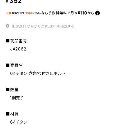
352
¥
¥110
なら
手数料無料で
月々
から
別途送料がかかります。
送料を確認する
■商品番号
JA2062
■商品名
64チタン 六角穴付き皿ボルト
■数量
1個売り
■材質
64チタン