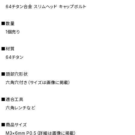
64チタン合金 スリムヘッド キャップボルト
■数量
1個売り
■材質
64チタン
■頭部穴形状
六角穴付き（サイズは画像に掲載）
■適合工具
六角レンチなど
■商品サイズ
M3×6mm P0.5（詳細は画像に掲載）