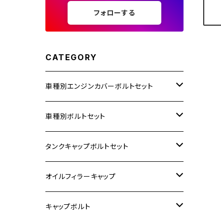
フォローする
CATEGORY
車種別エンジンカバーボルトセット
ホンダ【ステンレス】
車種別ボルトセット
400X
カワサキ【ステンレス】
KAWASAKI
タンクキャップボルトセット
6V モンキー
BALIUS
Z900RS/Z900RS CAFE
ヤマハ【ステンレス】
HONDA
カワサキ
オイルフィラーキャップ
12V モンキー
BALIUS-Ⅱ
Z900RS SE
MT-03
CB1300SF/CB1300SB
スズキ【ステンレス】
SUZUKI
ホンダ
M20 P1.5
キャップボルト