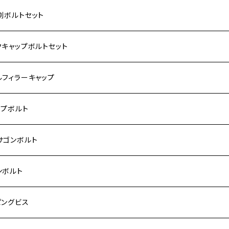
ダ【ステンレス】
別ボルトセット
サキ【ステンレス】
ASAKI
クキャップボルトセット
モンキー
US
RS/Z900RS CAFE
ハ【ステンレス】
DA
サキ
ルフィラーキャップ
 モンキー
US-Ⅱ
RS SE
3
00SF/CB1300SB
キ【ステンレス】
UKI
ダ
P1.5
ップボルト
Fi モンキー
ACER125
ー400/ゼファーχ
5
0SF/CB400SB
ー150
ダ【チタン】
AHA
ハ
P2.5
ンレス
サゴンボルト
カブ50
ACKER
ー750/ゼファー750RS
25
ス125
ー250
ド
サキ【チタン】
キ
P1.5
ン
ンレス
ンボルト
カブ110
ACKER X
ー1100/ゼファー1100RS
0
ー125
ーSF250
ーカブ C125
R
ハ【チタン】
ン
ンレス
ピングビス
ド
F
00/ZRXⅡ
0R
250
IT250
ーカブ CT125