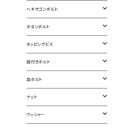
12V Fi モンキー
D-TRACER125
ゼファー400/ゼファーχ
MT-25
CB400SF/CB400SB
ジクサー150
ホンダ【チタン】
YAMAHA
ヤマハ
M20 P2.5
ステンレス
ヘキサゴンボルト
クロスカブ50
D-TRACKER
ゼファー750/ゼファー750RS
MT-125
ダックス125
ジクサー250
ジェイド
M4
カワサキ【チタン】
スズキ
M30 P1.5
チタン
ステンレス
ボタンボルト
クロスカブ110
D-TRACKER X
ゼファー1100/ゼファー1100RS
RZ250
モンキー125
ジクサーSF250
スーパーカブ C125
M5
250TR
M3
M4
ヤマハ【チタン】
チタン
ステンレス
タッピングビス
ジェイド
ER-6F
ZRX400/ZRXⅡ
RZ250R
レブル250
BANDIT250
ハンターカブ CT125
M6
GPZ900R
M4
M5
シグナスX
M4
M4
スズキ【チタン】
チタン
ステンレス
段付きボルト
スーパーカブ C125
ER-6N
ZRX1100/ZRX1100Ⅱ
RZ250RR
ハンターカブ125
GS400
ダックス125
M8
Ninja H2
M5
M6
シグナスX SR
M5
M5
KATANA
M3
M4
チタン
ステンレス
皿ボルト
ダックス125
ESTRELLA
ZRX1200R/ZRX1200S
RZ350
クロスカブ110
GSR400
モンキー125
M10
Ninja 250
M6
M8
マジェスティS
M6
M6
M4
M5
M4
M5
チタン
ステンレス
ナット
ハンターカブ CT125
ESTRELLA RS
ZRX1200DAEG
RZ350R
スーパーカブ110
GSR600
CB400 SUPER FOUR
Ninja 400
M7
M10
BW’S125
M8
M8
M5
M5
M6
M5
M4
チタン
ステンレス
ワッシャー
モンキー125
GPZ900R
Ninja250
RZ350RR
PCX
GSX-R125
CB400 SUPER BOLDOR
Ninja 400R
M8
MT-03
M10
M10
M6
M8