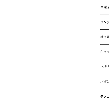
Z900
ホン
車種
HAWKⅡ CB400N
Z900RS
400X
カワ
KAW
タン
HORNET250
Z900RS CAFE
6V 
BALI
Z900
ヤマ
HON
カワ
オイ
JADE250
Z1000
12V
BALI
Z900
MT-0
CB13
スズ
SUZ
ホン
M20 
キャ
MSX125
Z H2
12V 
D-TR
ゼファ
MT-2
CB40
ジクサ
ホン
YAM
ヤマ
M20 
ステ
ヘキ
NSR50
ZEPHYR 400
クロス
D-TR
ゼファ
MT-1
ダック
ジクサ
ジェイ
M4
カワ
スズ
M30 
チタ
ステ
ボタ
NSR80
ZEPHYR χ
クロス
D-TR
ゼファ
RZ25
モンキ
ジクサ
スーパ
M5
250T
M3
M4
ヤマ
チタ
ステ
タッ
PCX
ZEPHYR 750
ジェイ
ER-6
ZRX4
RZ25
レブル
BAND
ハンタ
M6