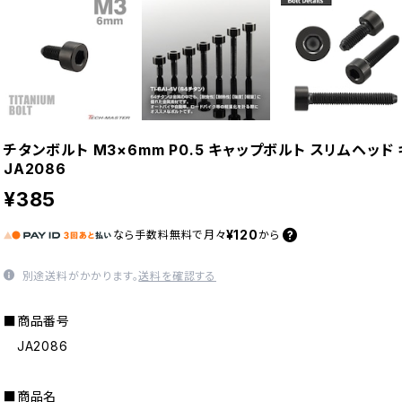
チタンボルト M3×6mm P0.5 キャップボルト スリムヘッド
JA2086
¥385
¥120
なら
手数料無料で
月々
から
別途送料がかかります。
送料を確認する
■商品番号
JA2086
■商品名