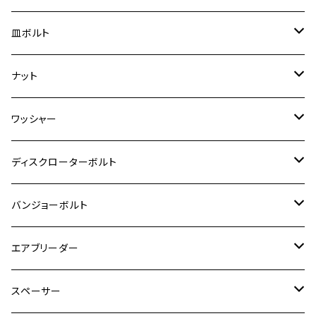
スーパーカブ C125
ER-6N
ZRX1100/ZRX1100Ⅱ
RZ250RR
ハンターカブ125
GS400
ダックス125
M8
Ninja H2
M5
M6
シグナスX SR
M5
M5
KATANA
M3
M4
チタン
ステンレス
皿ボルト
ダックス125
ESTRELLA
ZRX1200R/ZRX1200S
RZ350
クロスカブ110
GSR400
モンキー125
M10
Ninja 250
M6
M8
マジェスティS
M6
M6
M4
M5
M4
M5
チタン
ステンレス
ナット
ハンターカブ CT125
ESTRELLA RS
ZRX1200DAEG
RZ350R
スーパーカブ110
GSR600
CB400 SUPER FOUR
Ninja 400
M7
M10
BW’S125
M8
M8
M5
M5
M6
M5
M4
チタン
ステンレス
ワッシャー
モンキー125
GPZ900R
Ninja250
RZ350RR
PCX
GSX-R125
CB400 SUPER BOLDOR
Ninja 400R
M8
MT-03
M10
M10
M6
M8
M6
M5
M3
M4
チタン
ステンレス
ディスクローターボルト
ADV150
GPZ1100
Ninja250R
SEROW250
PCX150
GSX-S125
CB1300 SUPER FOUR
Ninja 1000
M10
MT-25
M8
M10
M4
M5
M4
M6
チタン
ステンレス
バンジョーボルト
Ape50
KLX125
Ninja400
SR400
GROM/MSX125
GSX250R
CB1300 SUPER BOLDOR
Ninja 1000SX
MT-125
M10
M5
M6
M5
M7
M4
ホンダ
チタン
ステンレス
エアブリーダー
Ape100
KLX250
Ninja400R
SR500
ハンターカブ
GSX250E KATANA
CBR250R
Ninja ZX-25R
NMAX
M6
M8
M6
M8
M5
ヤマハ
カワサキ
M10 P1.0
チタン
ステンレス
スペーサー
CB223S
KLX250ES
Ninja650
TW200
GSX400E KATANA
CBR250RR
Z900RS
NMAX155