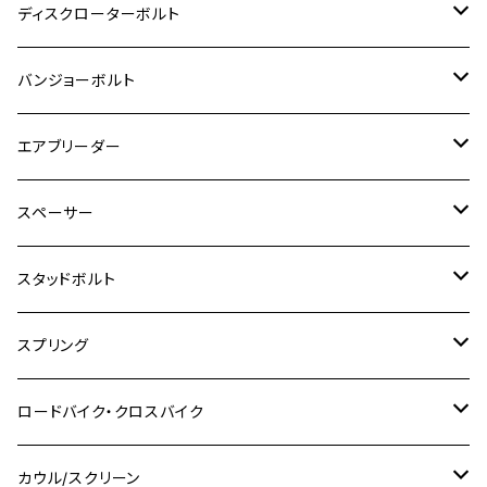
M8
M6
M5
M3
M4
チタン
ステンレス
ディスクローターボルト
ADV150
GPZ1100
Ninja250R
SEROW250
PCX150
GSX-S125
CB1300 SUPER FOUR
Ninja 1000
M10
MT-25
M8
M10
M4
M5
M4
M6
チタン
ステンレス
バンジョーボルト
Ape50
KLX125
Ninja400
SR400
GROM/MSX125
GSX250R
CB1300 SUPER BOLDOR
Ninja 1000SX
MT-125
M10
M5
M6
M5
M7
M4
ホンダ
チタン
ステンレス
エアブリーダー
Ape100
KLX250
Ninja400R
SR500
ハンターカブ
GSX250E KATANA
CBR250R
Ninja ZX-25R
NMAX
M6
M8
M6
M8
M5
ヤマハ
カワサキ
M10 P1.0
チタン
ステンレス
スペーサー
CB223S
KLX250ES
Ninja650
TW200
GSX400E KATANA
CBR250RR
Z900RS
NMAX155
M8
M10
M8
M10
M6
ホンダ
M10 P1.25
M10 P1.0
M7 P1.0
CB400 FOUR
チタン
ステンレス
スタッドボルト
KLX250SR
Ninja650R
TW225
GSX400 IMPULSE
CBR400F
Z900RS CAFE
SR400
M10
M12
M10
M12
M8
ヤマハ
M10 P1.25
M8 P1.0
CB400 SUPER FOUR
M7 P1.0
KSR110
Ninja1000
チタン
M8
スプリング
XJ400
GSX-S750
CBX400F
Z1000
SR500
M14
M12
M14
M10
スズキ
M8 P1.25
CB400 SUPER BOLDOR
M8 P1.25
Ninja 250R
Ninja1000SX
XJ400D
アルミ
M10
ステンレス
ロードバイク・クロスバイク
GSX-R1000
CRF250L / M / CRF250RALLY
ZEPHYER 400
XSR125
M16
M14
M12
CB400SS
M10 P1.0
Ninja 250
Ninja ZX-6R
XJ550
GSX-R1000R
チタン
ステムボルト
カウル/スクリーン
FT223 / CB223S
ZEPHYER χ