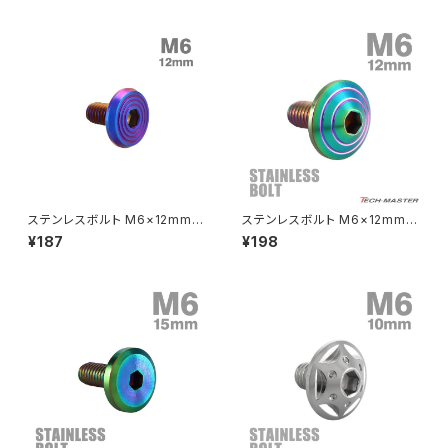
48
クラッチケーブル アジャスター
FTR223
Z250
チェーンアジャスター
GB250 CLUBMAN
Z400
マシニングネットアンカー
GB350
Z400J
ステンレスボルト M6×12mm P
ステンレスボルト M6×12mm P
GB350S
Z400FX
1.0 シェルヘッド フラット 焼きチ
1.0 ボタンボルト シェルヘッド
¥187
¥198
タンカラー TR0807
チタンカラー レインボー グリー
ン TR0335
GROM
Z550FX
HAWK CB250T
Z650
HAWK CB250N
Z650RS