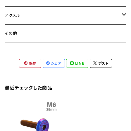
YZF-R3
M24
M16
CB750F
M10 P1.25
Ninja 400R
Ninja ZX-10R
XS650SP
GSX1100S KATANA
GB250 CLUBMAN
ステムナット
スクリーンボルト
アクスル
ZEPHYER 750
YZF-R25
M18
CB900F
Ninja 400
Ninja ZX-25R
XSR125
GSX1300R HAYABUSA
GB350
ZEPHYER 750RS
ステアリングポスト
アクスルナット
その他
YZF-R125
M20
CB1300 SUPER FOUR
Ninja 650
Z1000
XJR400
INAZUMA400
GB350S
ZEPHYER 1100
XJR400
シートクランプ
アクスルスライダー
M22
CB1300 SUPER BOLDOR
Ninja 1000
Z250
XJR400R
KATANA
保存
シェア
LINE
ポスト
GROM
ZEPHYER 1100RS
XJR400R
シートポストボルト
アクスルカラー
CB125R
Ninja 1000SX
Z125 PRO
YZF-R1
SV650
MSX125
Z H2
XMAX
クランクアームボルト
最近チェックした商品
CB250R
Ninja ZX-25R
BALIUS/BALIUS-II
YZF-R3
SV650X
PCX
ZRX400
クランクケースカバー
CBR250R
Ninja ZX-6R
GPZ900R
YZF-R15
V-Storom250
PCX160
ZRX-Ⅱ
ディレイラーボルト
CBR250RR
Ninja ZX-10R
KSR110
YZF-R25