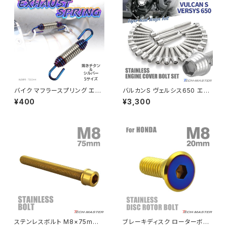
PCX150
ZEPYER 750 RS
PCX160
ZEPHYER 1100
Rebel250
ZEPHYER 1100 RS
バイク マフラースプリング エキ
バルカンS ヴェルシス650 エン
Rebel500
ZRX400
ゾーストスプリング サイレンサ
ジンカバー クランクケース ボル
¥400
¥3,300
ースプリング シルバー＆焼チタ
ト 26本セット ステンレス製 カワ
ンカラー Sサイズ TE0044
サキ車用 シルバーカラー TB86
SUPER HAWK
26
ZRX-Ⅱ
SUPER HAWKⅢ
ZRX1100
VTR250
ZRX1100-Ⅱ
XL230
ZRX1200DAEG
ステンレスボルト M8×75mm
ブレーキディスク ローターボル