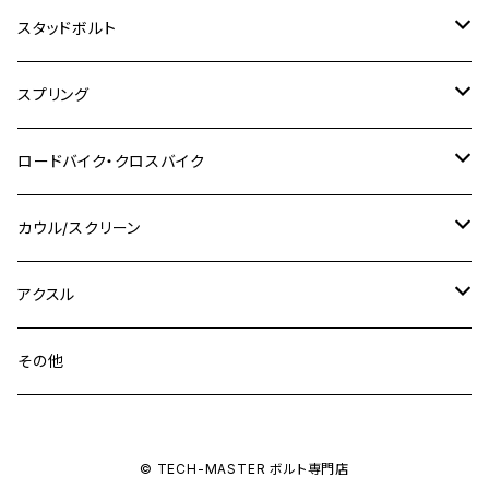
M8
M10
M8
M10
M6
ホンダ
M10 P1.25
M10 P1.0
M7 P1.0
CB400 FOUR
チタン
ステンレス
スタッドボルト
KLX250SR
Ninja650R
TW225
GSX400 IMPULSE
CBR400F
Z900RS CAFE
SR400
M10
M12
M10
M12
M8
ヤマハ
M10 P1.25
M8 P1.0
CB400 SUPER FOUR
M7 P1.0
KSR110
Ninja1000
チタン
M8
スプリング
XJ400
GSX-S750
CBX400F
Z1000
SR500
M14
M12
M14
M10
スズキ
M8 P1.25
CB400 SUPER BOLDOR
M8 P1.25
Ninja 250R
Ninja1000SX
XJ400D
アルミ
M10
ステンレス
ロードバイク・クロスバイク
GSX-R1000
CRF250L / M / CRF250RALLY
ZEPHYER 400
XSR125
M16
M14
M12
CB400SS
M10 P1.0
Ninja 250
Ninja ZX-6R
XJ550
GSX-R1000R
チタン
ステムボルト
カウル/スクリーン
FT223 / CB223S
ZEPHYER χ
YZF-R3
M24
M16
CB750F
M10 P1.25
Ninja 400R
Ninja ZX-10R
XS650SP
GSX1100S KATANA
GB250 CLUBMAN
ステムナット
スクリーンボルト
アクスル
ZEPHYER 750
YZF-R25
M18
CB900F
Ninja 400
Ninja ZX-25R
XSR125
GSX1300R HAYABUSA
GB350
ZEPHYER 750RS
ステアリングポスト
アクスルナット
その他
YZF-R125
M20
CB1300 SUPER FOUR
Ninja 650
Z1000
XJR400
INAZUMA400
GB350S
ZEPHYER 1100
XJR400
シートクランプ
アクスルスライダー
M22
CB1300 SUPER BOLDOR
Ninja 1000
Z250
XJR400R
© TECH-MASTER ボルト専門店
KATANA
GROM
ZEPHYER 1100RS
XJR400R