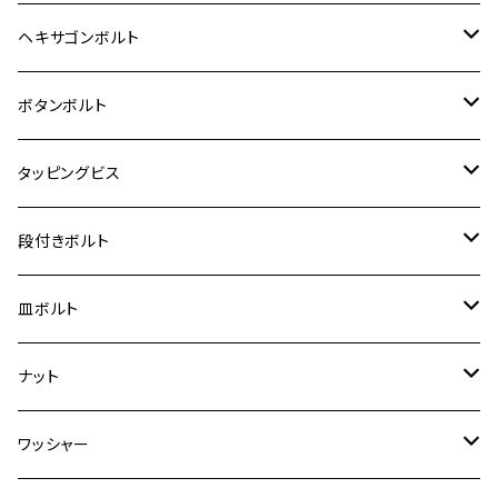
12V Fi モンキー
D-TRACER125
ゼファー400/ゼファーχ
MT-25
CB400SF/CB400SB
ジクサー150
ホンダ【チタン】
YAMAHA
ヤマハ
M20 P2.5
ステンレス
ヘキサゴンボルト
クロスカブ50
D-TRACKER
ゼファー750/ゼファー750RS
MT-125
ダックス125
ジクサー250
ジェイド
M4
カワサキ【チタン】
スズキ
M30 P1.5
チタン
ステンレス
ボタンボルト
クロスカブ110
D-TRACKER X
ゼファー1100/ゼファー1100RS
RZ250
モンキー125
ジクサーSF250
スーパーカブ C125
M5
250TR
M3
M4
ヤマハ【チタン】
チタン
ステンレス
タッピングビス
ジェイド
ER-6F
ZRX400/ZRXⅡ
RZ250R
レブル250
BANDIT250
ハンターカブ CT125
M6
GPZ900R
M4
M5
シグナスX
M4
M4
スズキ【チタン】
チタン
ステンレス
段付きボルト
スーパーカブ C125
ER-6N
ZRX1100/ZRX1100Ⅱ
RZ250RR
ハンターカブ125
GS400
ダックス125
M8
Ninja H2
M5
M6
シグナスX SR
M5
M5
KATANA
M3
M4
チタン
ステンレス
皿ボルト
ダックス125
ESTRELLA
ZRX1200R/ZRX1200S
RZ350
クロスカブ110
GSR400
モンキー125
M10
Ninja 250
M6
M8
マジェスティS
M6
M6
M4
M5
M4
M5
チタン
ステンレス
ナット
ハンターカブ CT125
ESTRELLA RS
ZRX1200DAEG
RZ350R
スーパーカブ110
GSR600
CB400 SUPER FOUR
Ninja 400
M7
M10
BW’S125
M8
M8
M5
M5
M6
M5
M4
チタン
ステンレス
ワッシャー
モンキー125
GPZ900R
Ninja250
RZ350RR
PCX
GSX-R125
CB400 SUPER BOLDOR
Ninja 400R
M8
MT-03
M10
M10
M6