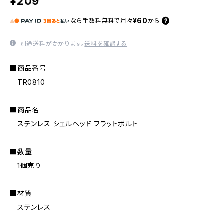
¥209
¥60
なら
手数料無料で
月々
から
別途送料がかかります。
送料を確認する
■商品番号
TR0810
■商品名
ステンレス シェルヘッド フラットボルト
■数量
1個売り
■材質
ステンレス