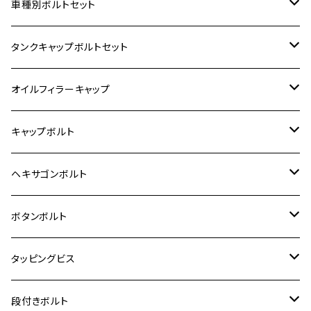
ホンダ【ステンレス】
車種別ボルトセット
400X
カワサキ【ステンレス】
KAWASAKI
タンクキャップボルトセット
6V モンキー
BALIUS
Z900RS/Z900RS CAFE
ヤマハ【ステンレス】
HONDA
カワサキ
オイルフィラーキャップ
12V モンキー
BALIUS-Ⅱ
Z900RS SE
MT-03
CB1300SF/CB1300SB
スズキ【ステンレス】
SUZUKI
ホンダ
M20 P1.5
キャップボルト
12V Fi モンキー
D-TRACER125
ゼファー400/ゼファーχ
MT-25
CB400SF/CB400SB
ジクサー150
ホンダ【チタン】
YAMAHA
ヤマハ
M20 P2.5
ステンレス
ヘキサゴンボルト
クロスカブ50
D-TRACKER
ゼファー750/ゼファー750RS
MT-125
ダックス125
ジクサー250
ジェイド
M4
カワサキ【チタン】
スズキ
M30 P1.5
チタン
ステンレス
ボタンボルト
クロスカブ110
D-TRACKER X
ゼファー1100/ゼファー1100RS
RZ250
モンキー125
ジクサーSF250
スーパーカブ C125
M5
250TR
M3
M4
ヤマハ【チタン】
チタン
ステンレス
タッピングビス
ジェイド
ER-6F
ZRX400/ZRXⅡ
RZ250R
レブル250
BANDIT250
ハンターカブ CT125
M6
GPZ900R
M4
M5
シグナスX
M4
M4
スズキ【チタン】
チタン
ステンレス
段付きボルト