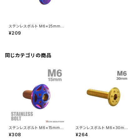
Rebel250
ZRX1100
Vブレーキ台座ボルト
CBR400F
Ninja ZX-14R
エリミネーター/SE
YZF-R125
Rebel500
ZRX1100-Ⅱ
ステンレスボルト M6×25mm
バーエンド
CBR400R
P1.0 シェルヘッド フラット 焼き
Ninja H2
¥209
チタンカラー TR0810
VTR250
ZRX1200DAEG
エアバルブキャップ
CBX400F
VERSYS 650
XR230 モタード / SL230
同じカテゴリの商品
ZRX1200R
CBX550F
ミラーホールキャップ
VULCAN S
ZRX1200S
CL400
W400
ミラーアームスリーブ
エストレヤ
CRF250 RALLY
W650
キックペダルカバー
CRF250L
W800
ドライブチェーンアジャスターボルトカバー
ステンレスボルト M6×15mm P
ステンレスボルト M6×30mm
1.0 ボタンボルト スターホール
P1.0 ホールヘッド フラット ゴー
¥308
¥264
ヘッド 焼きチタンカラー TR02
ルドカラー TR0966
CRF250M
Z125 PRO