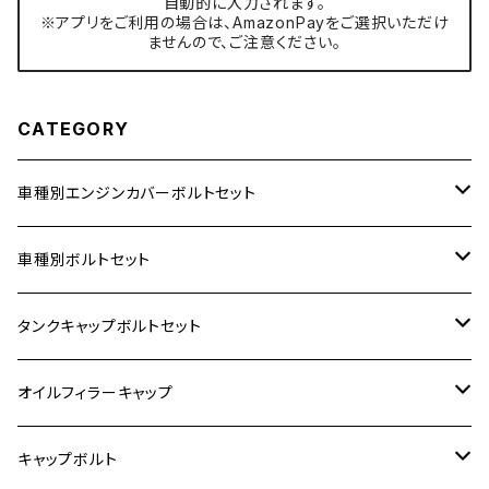
自動的に入力されます。
※アプリをご利用の場合は、AmazonPayをご選択いただけ
ませんので、ご注意ください。
CATEGORY
車種別エンジンカバーボルトセット
ホンダ【ステンレス】
車種別ボルトセット
400X
カワサキ【ステンレス】
KAWASAKI
タンクキャップボルトセット
6V モンキー
BALIUS
Z900RS/Z900RS CAFE
ヤマハ【ステンレス】
HONDA
カワサキ
オイルフィラーキャップ
12V モンキー
BALIUS-Ⅱ
Z900RS SE
MT-03
CB1300SF/CB1300SB
スズキ【ステンレス】
SUZUKI
ホンダ
M20 P1.5
キャップボルト