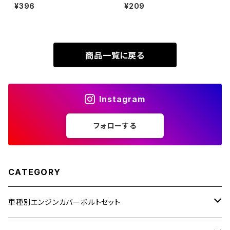
P1.25 スリムヘッド キャップボ
ト M8×20mm P1.25 ホンダ用
¥396
¥209
XR230
ルト ゴールドカラー TB1063
フラットヘッド ゴールドカラー&
ZRX1200R
ブルー TD0320
XR230 MOTARD
ZRX1200S
商品一覧に戻る
ZOMMER X
ZZR1100
Instagram
ZZR1400
フォローする
250TR
CATEGORY
車種別エンジンカバーボルトセット