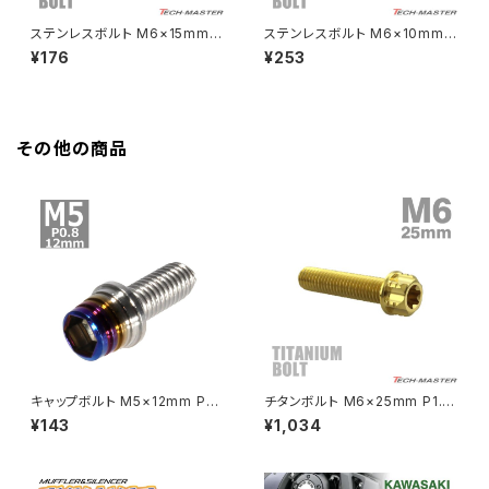
HAWKⅡ CB400T
Z900
ステンレスボルト M6×15mm P
ステンレスボルト M6×10mm P
1.0 フラットヘッド ボタンボルト
1.0 ボタンボルト スターホール
¥176
¥253
HAWKⅡ CB400N
レインボーグリーン TR0322
ヘッド シルバーカラー TR0218
Z900RS
HORNET250
Z900RS CAFE
その他の商品
JADE250
Z1000
MSX125
Z H2
NSR50
ZEPHYR 400
NSR80
ZEPHYR χ
キャップボルト M5×12mm P0.
チタンボルト M6×25mm P1.0
8 テーパーシェル ステンレス シ
ヘキサゴン トルクスヘッド キャ
¥143
¥1,034
ルバー＆焼きチタンカラー 1個 T
ップボルト ゴールドカラー 1個 J
PCX
ZEPHYR 750
B0841
A1330