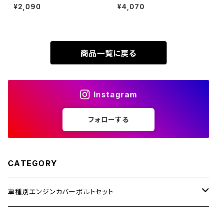
イク ヤマハ 5穴用 焼きチタンカ
ー クランクケース ボルト 25本
¥2,090
¥4,070
XR230
ラー 5本セット JA966
セット ステンレス製 ホンダ車用
ZRX1200R
ゴールドカラー TB6952
XR230 MOTARD
ZRX1200S
商品一覧に戻る
ZOMMER X
ZZR1100
Instagram
ZZR1400
フォローする
250TR
CATEGORY
車種別エンジンカバーボルトセット