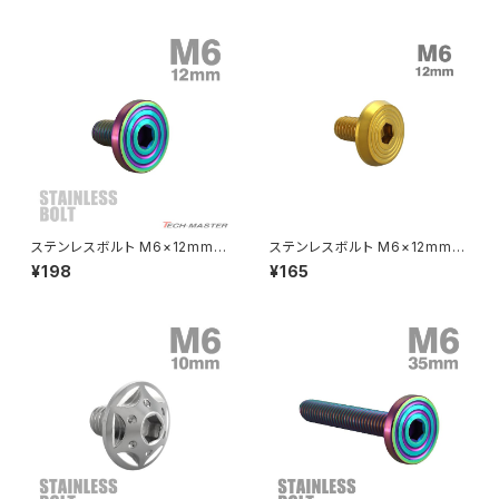
クラッチケーブル アジャスター
FTR223
Z250
チェーンアジャスター
GB250 CLUBMAN
Z400
マシニングネットアンカー
GB350
Z400J
ステンレスボルト M6×12mm P
ステンレスボルト M6×12mm P
GB350S
Z400FX
1.0 マットタイプ シェルヘッド フ
1.0 シェルヘッド フラット ゴール
¥198
¥165
ラット レインボーグリーン TR0
ドカラー TR0788
349
GROM
Z550FX
HAWK CB250T
Z650
HAWK CB250N
Z650RS