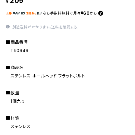
209
¥
¥60
なら
手数料無料で
月々
から
別途送料がかかります。
送料を確認する
■商品番号
TR0949
■商品名
ステンレス ホールヘッド フラットボルト
■数量
1個売り
■材質
ステンレス