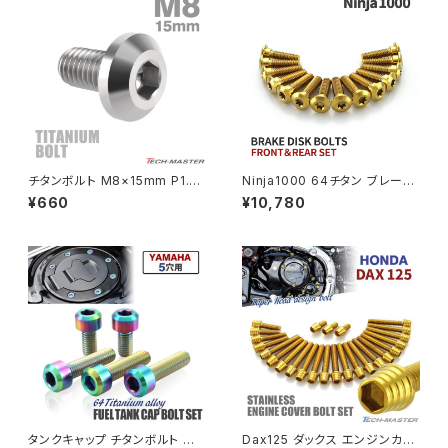
PCX150
ZEPYER 750 RS
PCX160
ZEPHYER 1100
Rebel250
ZEPHYER 1100 RS
チタンボルト M8×15mm P1.25
Ninja1000 64チタン ブレーキ
Rebel500
ZRX400
テーパーヘッド 六角穴 ボタンボ
ディスクローターボルト フロント
¥660
¥10,780
ルト シルバーカラー 素地 1個 J
リア 14本セット カワサキ車用 ゴ
A745
ールド JA22103
SUPER HAWK
ZRX-Ⅱ
SUPER HAWKⅢ
ZRX1100
VTR250
ZRX1100-Ⅱ
XL230
ZRX1200DAEG
タンクキャップ チタンボルト バ
Dax125 ダックス エンジンカバ