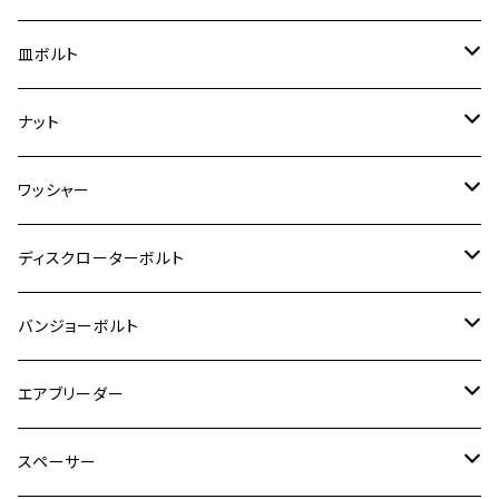
スーパーカブ C125
ER-6N
ZRX1100/ZRX1100Ⅱ
RZ250RR
ハンターカブ125
GS400
ダックス125
M8
Ninja H2
M5
M6
シグナスX SR
M5
M5
KATANA
M3
M4
チタン
ステンレス
皿ボルト
ダックス125
ESTRELLA
ZRX1200R/ZRX1200S
RZ350
クロスカブ110
GSR400
モンキー125
M10
Ninja 250
M6
M8
マジェスティS
M6
M6
M4
M5
M4
M5
チタン
ステンレス
ナット
ハンターカブ CT125
ESTRELLA RS
ZRX1200DAEG
RZ350R
スーパーカブ110
GSR600
CB400 SUPER FOUR
Ninja 400
M7
M10
BW’S125
M8
M8
M5
M5
M6
M5
M4
チタン
ステンレス
ワッシャー
モンキー125
GPZ900R
Ninja250
RZ350RR
PCX
GSX-R125
CB400 SUPER BOLDOR
Ninja 400R
M8
MT-03
M10
M10
M6
M8
M6
M5
M3
M4
チタン
ステンレス
ディスクローターボルト
ADV150
GPZ1100
Ninja250R
SEROW250
PCX150
GSX-S125
CB1300 SUPER FOUR
Ninja 1000
M10
MT-25
M8
M10
M4
M5
M4
M6
チタン
ステンレス
バンジョーボルト
Ape50
KLX125
Ninja400
SR400
GROM/MSX125
GSX250R
CB1300 SUPER BOLDOR
Ninja 1000SX
MT-125
M10
M5
M6
M5
M7
M4
ホンダ
チタン
ステンレス
エアブリーダー
Ape100
KLX250
Ninja400R
SR500
ハンターカブ
GSX250E KATANA
CBR250R
Ninja ZX-25R
NMAX
M6
M8
M6
M8
M5
ヤマハ
カワサキ
M10 P1.0
チタン
ステンレス
スペーサー
CB223S
KLX250ES
Ninja650
TW200
GSX400E KATANA
CBR250RR
Z900RS
NMAX155