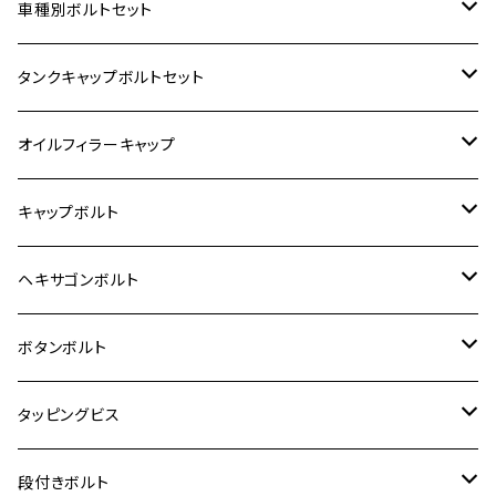
ホンダ【ステンレス】
車種別ボルトセット
400X
カワサキ【ステンレス】
KAWASAKI
タンクキャップボルトセット
6V モンキー
BALIUS
Z900RS/Z900RS CAFE
ヤマハ【ステンレス】
HONDA
カワサキ
オイルフィラーキャップ
12V モンキー
BALIUS-Ⅱ
Z900RS SE
MT-03
CB1300SF/CB1300SB
スズキ【ステンレス】
SUZUKI
ホンダ
M20 P1.5
キャップボルト
12V Fi モンキー
D-TRACER125
ゼファー400/ゼファーχ
MT-25
CB400SF/CB400SB
ジクサー150
ホンダ【チタン】
YAMAHA
ヤマハ
M20 P2.5
ステンレス
ヘキサゴンボルト
クロスカブ50
D-TRACKER
ゼファー750/ゼファー750RS
MT-125
ダックス125
ジクサー250
ジェイド
M4
カワサキ【チタン】
スズキ
M30 P1.5
チタン
ステンレス
ボタンボルト
クロスカブ110
D-TRACKER X
ゼファー1100/ゼファー1100RS
RZ250
モンキー125
ジクサーSF250
スーパーカブ C125
M5
250TR
M3
M4
ヤマハ【チタン】
チタン
ステンレス
タッピングビス
ジェイド
ER-6F
ZRX400/ZRXⅡ
RZ250R
レブル250
BANDIT250
ハンターカブ CT125
M6
GPZ900R
M4
M5
シグナスX
M4
M4
スズキ【チタン】
チタン
ステンレス
段付きボルト