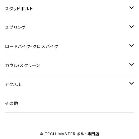
M8
M10
M8
M10
M6
ホンダ
M10 P1.25
M10 P1.0
M7 P1.0
CB400 FOUR
チタン
ステンレス
スタッドボルト
KLX250SR
Ninja650R
TW225
GSX400 IMPULSE
CBR400F
Z900RS CAFE
SR400
M10
M12
M10
M12
M8
ヤマハ
M10 P1.25
M8 P1.0
CB400 SUPER FOUR
M7 P1.0
KSR110
Ninja1000
チタン
M8
スプリング
XJ400
GSX-S750
CBX400F
Z1000
SR500
M14
M12
M14
M10
スズキ
M8 P1.25
CB400 SUPER BOLDOR
M8 P1.25
Ninja 250R
Ninja1000SX
XJ400D
アルミ
M10
ステンレス
ロードバイク・クロスバイク
GSX-R1000
CRF250L / M / CRF250RALLY
ZEPHYER 400
XSR125
M16
M14
M12
CB400SS
M10 P1.0
Ninja 250
Ninja ZX-6R
XJ550
GSX-R1000R
チタン
ステムボルト
カウル/スクリーン
FT223 / CB223S
ZEPHYER χ
YZF-R3
M24
M16
CB750F
M10 P1.25
Ninja 400R
Ninja ZX-10R
XS650SP
GSX1100S KATANA
GB250 CLUBMAN
ステムナット
スクリーンボルト
アクスル
ZEPHYER 750
YZF-R25
M18
CB900F
Ninja 400
Ninja ZX-25R
XSR125
GSX1300R HAYABUSA
GB350
ZEPHYER 750RS
ステアリングポスト
アクスルナット
その他
YZF-R125
M20
CB1300 SUPER FOUR
Ninja 650
Z1000
XJR400
INAZUMA400
GB350S
ZEPHYER 1100
XJR400
シートクランプ
アクスルスライダー
M22
CB1300 SUPER BOLDOR
Ninja 1000
Z250
XJR400R
© TECH-MASTER ボルト専門店
KATANA
GROM
ZEPHYER 1100RS
XJR400R