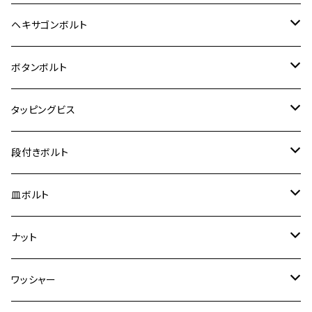
12V Fi モンキー
D-TRACER125
ゼファー400/ゼファーχ
MT-25
CB400SF/CB400SB
ジクサー150
ホンダ【チタン】
YAMAHA
ヤマハ
M20 P2.5
ステンレス
ヘキサゴンボルト
クロスカブ50
D-TRACKER
ゼファー750/ゼファー750RS
MT-125
ダックス125
ジクサー250
ジェイド
M4
カワサキ【チタン】
スズキ
M30 P1.5
チタン
ステンレス
ボタンボルト
クロスカブ110
D-TRACKER X
ゼファー1100/ゼファー1100RS
RZ250
モンキー125
ジクサーSF250
スーパーカブ C125
M5
250TR
M3
M4
ヤマハ【チタン】
チタン
ステンレス
タッピングビス
ジェイド
ER-6F
ZRX400/ZRXⅡ
RZ250R
レブル250
BANDIT250
ハンターカブ CT125
M6
GPZ900R
M4
M5
シグナスX
M4
M4
スズキ【チタン】
チタン
ステンレス
段付きボルト
スーパーカブ C125
ER-6N
ZRX1100/ZRX1100Ⅱ
RZ250RR
ハンターカブ125
GS400
ダックス125
M8
Ninja H2
M5
M6
シグナスX SR
M5
M5
KATANA
M3
M4
チタン
ステンレス
皿ボルト
ダックス125
ESTRELLA
ZRX1200R/ZRX1200S
RZ350
クロスカブ110
GSR400
モンキー125
M10
Ninja 250
M6
M8
マジェスティS
M6
M6
M4
M5
M4
M5
チタン
ステンレス
ナット
ハンターカブ CT125
ESTRELLA RS
ZRX1200DAEG
RZ350R
スーパーカブ110
GSR600
CB400 SUPER FOUR
Ninja 400
M7
M10
BW’S125
M8
M8
M5
M5
M6
M5
M4
チタン
ステンレス
ワッシャー
モンキー125
GPZ900R
Ninja250
RZ350RR
PCX
GSX-R125
CB400 SUPER BOLDOR
Ninja 400R
M8
MT-03
M10
M10
M6