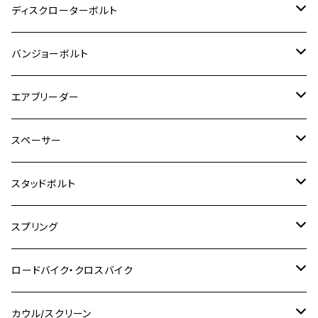
M8
M6
M5
M3
M4
チタン
ステンレス
ディスクローターボルト
ADV150
GPZ1100
Ninja250R
SEROW250
PCX150
GSX-S125
CB1300 SUPER FOUR
Ninja 1000
M10
MT-25
M8
M10
M4
M5
M4
M6
チタン
ステンレス
バンジョーボルト
Ape50
KLX125
Ninja400
SR400
GROM/MSX125
GSX250R
CB1300 SUPER BOLDOR
Ninja 1000SX
MT-125
M10
M5
M6
M5
M7
M4
ホンダ
チタン
ステンレス
エアブリーダー
Ape100
KLX250
Ninja400R
SR500
ハンターカブ
GSX250E KATANA
CBR250R
Ninja ZX-25R
NMAX
M6
M8
M6
M8
M5
ヤマハ
カワサキ
M10 P1.0
チタン
ステンレス
スペーサー
CB223S
KLX250ES
Ninja650
TW200
GSX400E KATANA
CBR250RR
Z900RS
NMAX155
M8
M10
M8
M10
M6
ホンダ
M10 P1.25
M10 P1.0
M7 P1.0
CB400 FOUR
チタン
ステンレス
スタッドボルト
KLX250SR
Ninja650R
TW225
GSX400 IMPULSE
CBR400F
Z900RS CAFE
SR400
M10
M12
M10
M12
M8
ヤマハ
M10 P1.25
M8 P1.0
CB400 SUPER FOUR
M7 P1.0
KSR110
Ninja1000
チタン
M8
スプリング
XJ400
GSX-S750
CBX400F
Z1000
SR500
M14
M12
M14
M10
スズキ
M8 P1.25
CB400 SUPER BOLDOR
M8 P1.25
Ninja 250R
Ninja1000SX
XJ400D
アルミ
M10
ステンレス
ロードバイク・クロスバイク
GSX-R1000
CRF250L / M / CRF250RALLY
ZEPHYER 400
XSR125
M16
M14
M12
CB400SS
M10 P1.0
Ninja 250
Ninja ZX-6R
XJ550
GSX-R1000R
チタン
ステムボルト
カウル/スクリーン
FT223 / CB223S
ZEPHYER χ