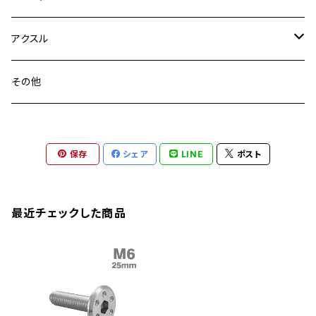
YZF-R3
M24
M16
CB750F
M10 P1.25
Ninja 400R
Ninja ZX-10R
XS650SP
GSX1100S KATANA
GB250 CLUBMAN
ステムナット
スクリーンボルト
アクスル
ZEPHYER 750
YZF-R25
M18
CB900F
Ninja 400
Ninja ZX-25R
XSR125
GSX1300R HAYABUSA
GB350
ZEPHYER 750RS
ステアリングポスト
アクスルナット
その他
YZF-R125
M20
CB1300 SUPER FOUR
Ninja 650
Z1000
XJR400
INAZUMA400
GB350S
ZEPHYER 1100
XJR400
シートクランプ
アクスルスライダー
M22
CB1300 SUPER BOLDOR
Ninja 1000
Z250
XJR400R
KATANA
保存
シェア
LINE
ポスト
GROM
ZEPHYER 1100RS
XJR400R
シートポストボルト
アクスルカラー
CB125R
Ninja 1000SX
Z125 PRO
YZF-R1
SV650
MSX125
Z H2
XMAX
クランクアームボルト
最近チェックした商品
CB250R
Ninja ZX-25R
BALIUS/BALIUS-II
YZF-R3
SV650X
PCX
ZRX400
クランクケースカバー
CBR250R
Ninja ZX-6R
GPZ900R
YZF-R15
V-Storom250
PCX160
ZRX-Ⅱ
ディレイラーボルト
CBR250RR
Ninja ZX-10R
KSR110
YZF-R25