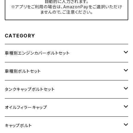
自動的に入力されます。
※アプリをご利用の場合は、AmazonPayをご選択いただけ
ませんので、ご注意ください。
CATEGORY
車種別エンジンカバーボルトセット
ホンダ【ステンレス】
車種別ボルトセット
400X
カワサキ【ステンレス】
KAWASAKI
タンクキャップボルトセット
6V モンキー
BALIUS
Z900RS/Z900RS CAFE
ヤマハ【ステンレス】
HONDA
カワサキ
オイルフィラーキャップ
12V モンキー
BALIUS-Ⅱ
Z900RS SE
MT-03
CB1300SF/CB1300SB
スズキ【ステンレス】
SUZUKI
ホンダ
M20 P1.5
キャップボルト