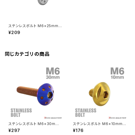
Rebel250
ZRX1100
Vブレーキ台座ボルト
CBR400F
Ninja ZX-14R
エリミネーター/SE
YZF-R125
Rebel500
ZRX1100-Ⅱ
ステンレスボルト M6×25mm
バーエンド
CBR400R
P1.0 ホールヘッド フラット シル
Ninja H2
¥209
バーカラー TR0949
VTR250
ZRX1200DAEG
エアバルブキャップ
CBX400F
VERSYS 650
XR230 モタード / SL230
同じカテゴリの商品
ZRX1200R
CBX550F
ミラーホールキャップ
VULCAN S
ZRX1200S
CL400
W400
ミラーアームスリーブ
エストレヤ
CRF250 RALLY
W650
キックペダルカバー
CRF250L
W800
ドライブチェーンアジャスターボルトカバー
ステンレスボルト M6×30mm
ステンレスボルト M6×10mm P
P1.0 ボタンボルト ホールヘッド
1.0 ボタンボルト トライアングル
¥297
¥176
焼きチタンカラー TR0083
ヘッド ゴールドカラー TR0148
CRF250M
Z125 PRO