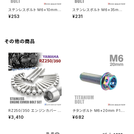
HAWKⅡ CB400T
Z900
ステンレスボルト M6×10mm P
ステンレスボルト M6×35mm
1.0 ボタンボルト スターホール
P1.0 マットタイプ シェルヘッド
¥253
¥231
HAWKⅡ CB400N
ヘッド シルバーカラー TR0218
フラット レインボーグリーン TR
Z900RS
0354
HORNET250
Z900RS CAFE
その他の商品
JADE250
Z1000
MSX125
Z H2
NSR50
ZEPHYR 400
NSR80
ZEPHYR χ
RZ250/350 エンジンカバー ク
チタンボルト M6×20mm P1.0
ランクケース ボルト 25本セット
六角ボルト キャップボルト フラ
¥3,410
¥682
ステンレス製 ヤマハ車用 シルバ
ンジ付 焼きチタンカラー ライト
PCX
ZEPHYR 750
ーカラー TB7183
カラー 1個 JA782