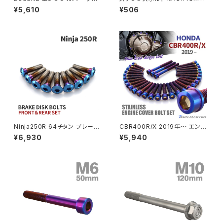
ンクケース ボルト 27本セット
P1.25 ボタンボルト スターホー
¥5,610
¥506
ステンレス製 カワサキ車用 シル
ルヘッド シルバーカラー TR06
PCX
ZEPHYR 750
バーカラー TB8177
83
PCX150
ZEPYER 750 RS
PCX160
ZEPHYER 1100
Rebel250
ZEPHYER 1100 RS
Ninja250R 64チタン ブレーキ
CBR400R/X 2019年〜 エンジ
Rebel500
ZRX400
ディスクローターボルト フロント
ンカバー クランクケース ボルト
¥6,930
¥5,940
リア 9本セット カワサキ車用 焼
31本セット ステンレス製 ホンダ
きチタンカラー JA22129
車用 焼きチタンカラー TB683
SUPER HAWK
8
ZRX-Ⅱ
SUPER HAWKⅢ
ZRX1100
VTR250
ZRX1100-Ⅱ