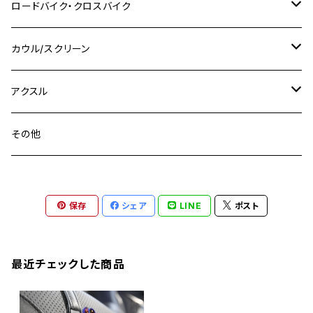
M8 P1.25
Ninja 250R
Ninja1000SX
XJ400D
アルミ
M10
ステンレス
ロードバイク・クロスバイク
GSX-R1000
CRF250L / M / CRF250RALLY
ZEPHYER 400
XSR125
M16
M14
M12
CB400SS
M10 P1.0
Ninja 250
Ninja ZX-6R
XJ550
GSX-R1000R
チタン
ステムボルト
カウル/スクリーン
FT223 / CB223S
ZEPHYER χ
YZF-R3
M24
M16
CB750F
M10 P1.25
Ninja 400R
Ninja ZX-10R
XS650SP
GSX1100S KATANA
GB250 CLUBMAN
ステムナット
スクリーンボルト
アクスル
ZEPHYER 750
YZF-R25
M18
CB900F
Ninja 400
Ninja ZX-25R
XSR125
GSX1300R HAYABUSA
GB350
ZEPHYER 750RS
ステアリングポスト
アクスルナット
その他
YZF-R125
M20
CB1300 SUPER FOUR
Ninja 650
Z1000
XJR400
INAZUMA400
GB350S
ZEPHYER 1100
XJR400
シートクランプ
アクスルスライダー
M22
CB1300 SUPER BOLDOR
Ninja 1000
Z250
XJR400R
KATANA
保存
シェア
LINE
ポスト
GROM
ZEPHYER 1100RS
XJR400R
シートポストボルト
アクスルカラー
CB125R
Ninja 1000SX
Z125 PRO
YZF-R1
SV650
MSX125
Z H2
XMAX
クランクアームボルト
最近チェックした商品
CB250R
Ninja ZX-25R
BALIUS/BALIUS-II
YZF-R3
SV650X
PCX
ZRX400
クランクケースカバー