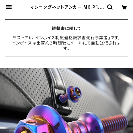
マシニングネットアンカー M6 P1.0
SUSステンレス削り出し 荷物掛けフ
ック ボルト 焼きチタンカラー TH04
33 | TECH-MASTER ボルト専門
店
領収書に関して
当ストアは「インボイス制度適格請求書発行事業者」です。
インボイスは出荷約３時間後にメールにて自動送信されま
す。