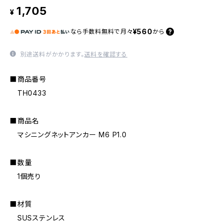
1,705
¥
¥560
なら
手数料無料で
月々
から
別途送料がかかります。
送料を確認する
■商品番号
TH0433
■商品名
マシニングネットアンカー M6 P1.0
■数量
1個売り
■材質
SUSステンレス