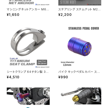
CRF250L
W800
ドライブチェーンアジャスターボルトカバー
マシニングネットアンカー M6 P
ステアリング ステムナット M24
1.0 SUSステンレス削り出し 荷
P1.00 ホンダ車汎用 スターヘッ
¥1,650
¥2,200
物掛けフック ボルト ゴールド T
ド SUS304 焼きチタンカラー
CRF250M
Z125 PRO
H0432
TH0155
クラッチケーブル アジャスター
FTR223
Z250
チェーンアジャスター
GB250 CLUBMAN
Z400
マシニングネットアンカー
GB350
Z400J
シートクランプ 64チタン製 34.
バイク キックペダルカバー ステ
GB350S
Z400FX
9mm 軽量 耐腐食 チタンボルト
ンレス製 内長26mm 内径13m
¥4,510
¥990
付き シルバー JA482
m 焼きチタンカラー TH0725
GROM
Z550FX
HAWK CB250T
Z650