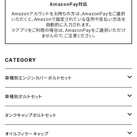
AmazonPay対応
Amazonアカウントをお持ちの方は、AmazonPayをご選択
いただくと、Amazonで設定されている住所や支払い方法を
自動的に入力されます。
※アプリをご利用の場合は、AmazonPayをご選択いただけ
ませんので、ご注意ください。
CATEGORY
車種別エンジンカバーボルトセット
ホンダ【ステンレス】
車種別ボルトセット
400X
カワサキ【ステンレス】
KAWASAKI
タンクキャップボルトセット
6V モンキー
BALIUS
Z900RS/Z900RS CAFE
ヤマハ【ステンレス】
HONDA
カワサキ
オイルフィラーキャップ