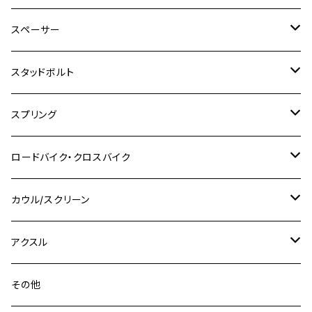
CBR250R
Ninja ZX-25R
NMAX
M6
M8
M6
M8
M5
ヤマハ
カワサキ
M10 P1.0
チタン
ステンレス
スペーサー
CB223S
KLX250ES
Ninja650
TW200
GSX400E KATANA
CBR250RR
Z900RS
NMAX155
M8
M10
M8
M10
M6
ホンダ
M10 P1.25
M10 P1.0
M7 P1.0
CB400 FOUR
チタン
ステンレス
スタッドボルト
KLX250SR
Ninja650R
TW225
GSX400 IMPULSE
CBR400F
Z900RS CAFE
SR400
M10
M12
M10
M12
M8
ヤマハ
M10 P1.25
M8 P1.0
CB400 SUPER FOUR
M7 P1.0
KSR110
Ninja1000
チタン
M8
スプリング
XJ400
GSX-S750
CBX400F
Z1000
SR500
M14
M12
M14
M10
スズキ
M8 P1.25
CB400 SUPER BOLDOR
M8 P1.25
Ninja 250R
Ninja1000SX
XJ400D
アルミ
M10
ステンレス
ロードバイク・クロスバイク
GSX-R1000
CRF250L / M / CRF250RALLY
ZEPHYER 400
XSR125
M16
M14
M12
CB400SS
M10 P1.0
Ninja 250
Ninja ZX-6R
XJ550
GSX-R1000R
チタン
ステムボルト
カウル/スクリーン
FT223 / CB223S
ZEPHYER χ
YZF-R3
M24
M16
CB750F
M10 P1.25
Ninja 400R
Ninja ZX-10R
XS650SP
GSX1100S KATANA
GB250 CLUBMAN
ステムナット
スクリーンボルト
アクスル
ZEPHYER 750
YZF-R25
M18
CB900F
Ninja 400
Ninja ZX-25R
XSR125
GSX1300R HAYABUSA
GB350
ZEPHYER 750RS
ステアリングポスト
アクスルナット
その他
YZF-R125
M20
CB1300 SUPER FOUR
Ninja 650
Z1000