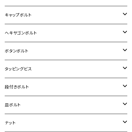
12V モンキー
BALIUS-Ⅱ
Z900RS SE
MT-03
CB1300SF/CB1300SB
スズキ【ステンレス】
SUZUKI
ホンダ
M20 P1.5
キャップボルト
12V Fi モンキー
D-TRACER125
ゼファー400/ゼファーχ
MT-25
CB400SF/CB400SB
ジクサー150
ホンダ【チタン】
YAMAHA
ヤマハ
M20 P2.5
ステンレス
ヘキサゴンボルト
クロスカブ50
D-TRACKER
ゼファー750/ゼファー750RS
MT-125
ダックス125
ジクサー250
ジェイド
M4
カワサキ【チタン】
スズキ
M30 P1.5
チタン
ステンレス
ボタンボルト
クロスカブ110
D-TRACKER X
ゼファー1100/ゼファー1100RS
RZ250
モンキー125
ジクサーSF250
スーパーカブ C125
M5
250TR
M3
M4
ヤマハ【チタン】
チタン
ステンレス
タッピングビス
ジェイド
ER-6F
ZRX400/ZRXⅡ
RZ250R
レブル250
BANDIT250
ハンターカブ CT125
M6
GPZ900R
M4
M5
シグナスX
M4
M4
スズキ【チタン】
チタン
ステンレス
段付きボルト
スーパーカブ C125
ER-6N
ZRX1100/ZRX1100Ⅱ
RZ250RR
ハンターカブ125
GS400
ダックス125
M8
Ninja H2
M5
M6
シグナスX SR
M5
M5
KATANA
M3
M4
チタン
ステンレス
皿ボルト
ダックス125
ESTRELLA
ZRX1200R/ZRX1200S
RZ350
クロスカブ110
GSR400
モンキー125
M10
Ninja 250
M6
M8
マジェスティS
M6
M6
M4
M5
M4
M5
チタン
ステンレス
ナット
ハンターカブ CT125
ESTRELLA RS
ZRX1200DAEG
RZ350R
スーパーカブ110