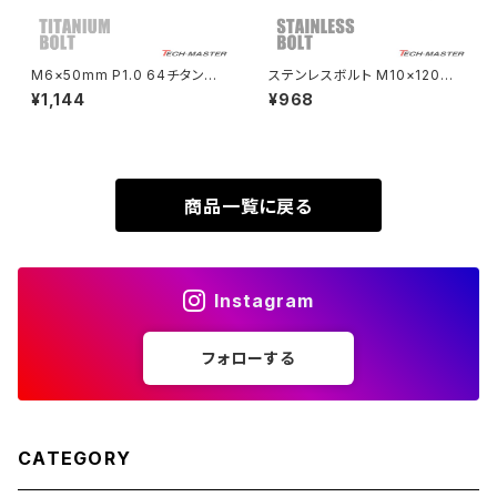
XL230
ZRX1200DAEG
M6×50mm P1.0 64チタン合
ステンレスボルト M10×120m
金 スリムヘッド キャップボルト
m P1.25 フランジ付き 六角ボル
¥1,144
¥968
XR230
六角穴付き 焼きチタンカラー 1
ト CNC ヘキサゴンヘッド シル
ZRX1200R
個 JA1973
バーカラー TB1168
XR230 MOTARD
ZRX1200S
商品一覧に戻る
ZOMMER X
ZZR1100
Instagram
ZZR1400
フォローする
250TR
CATEGORY