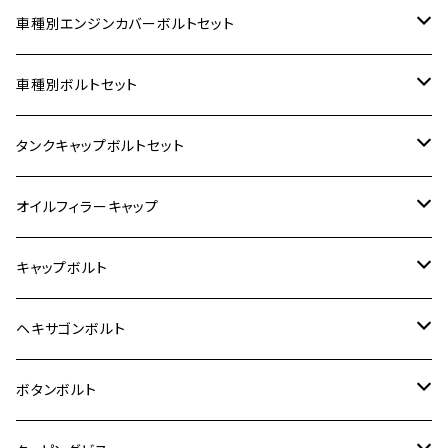
車種別エンジンカバーボルトセット
ホンダ【ステンレス】
車種別ボルトセット
400X
カワサキ【ステンレス】
KAWASAKI
タンクキャップボルトセット
6V モンキー
BALIUS
Z900RS/Z900RS CAFE
ヤマハ【ステンレス】
HONDA
カワサキ
オイルフィラーキャップ
12V モンキー
BALIUS-Ⅱ
Z900RS SE
MT-03
CB1300SF/CB1300SB
スズキ【ステンレス】
SUZUKI
ホンダ
M20 P1.5
キャップボルト
12V Fi モンキー
D-TRACER125
ゼファー400/ゼファーχ
MT-25
CB400SF/CB400SB
ジクサー150
ホンダ【チタン】
YAMAHA
ヤマハ
M20 P2.5
ステンレス
ヘキサゴンボルト
クロスカブ50
D-TRACKER
ゼファー750/ゼファー750RS
MT-125
ダックス125
ジクサー250
ジェイド
M4
カワサキ【チタン】
スズキ
M30 P1.5
チタン
ステンレス
ボタンボルト
クロスカブ110
D-TRACKER X
ゼファー1100/ゼファー1100RS
RZ250
モンキー125
ジクサーSF250
スーパーカブ C125
M5
250TR
M3
M4