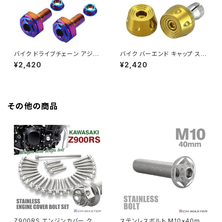
HAWK CB250N
Z650RS
HAWKⅡ CB400T
Z900
バイク ドライブチェーン アジャ
バイク バーエンド キャップ ステ
スターボルト M6用 ボルトカバ
ンレス グリップエンド ウエイト
¥2,420
¥2,420
HAWKⅡ CB400N
ー スターヘッド 焼きチタンカラ
ゴールド 左右セット TH0428
Z900RS
ー 2個セット TH0403
HORNET250
Z900RS CAFE
その他の商品
JADE250
Z1000
MSX125
Z H2
NSR50
ZEPHYR 400
NSR80
ZEPHYR χ
Z900RS エンジンカバー クラ
ステンレスボルト M10×40mm