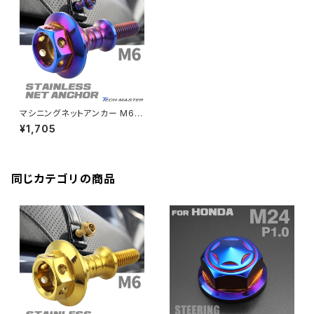
CBR250R
Ninja ZX-6R
GPZ900R
YZF-R15
V-Storom250
PCX160
ZRX-Ⅱ
ディレイラーボルト
CBR250RR
Ninja ZX-10R
KSR110
YZF-R25
Rebel250
ZRX1100
Vブレーキ台座ボルト
CBR400F
Ninja ZX-14R
エリミネーター/SE
YZF-R125
Rebel500
ZRX1100-Ⅱ
マシニングネットアンカー M6 P
バーエンド
CBR400R
1.0 SUSステンレス削り出し 荷
Ninja H2
¥1,705
物掛けフック ボルト 焼きチタン
VTR250
ZRX1200DAEG
カラー TH0433
エアバルブキャップ
CBX400F
VERSYS 650
XR230 モタード / SL230
同じカテゴリの商品
ZRX1200R
CBX550F
ミラーホールキャップ
VULCAN S
ZRX1200S
CL400
W400
ミラーアームスリーブ
エストレヤ
CRF250 RALLY
W650
キックペダルカバー