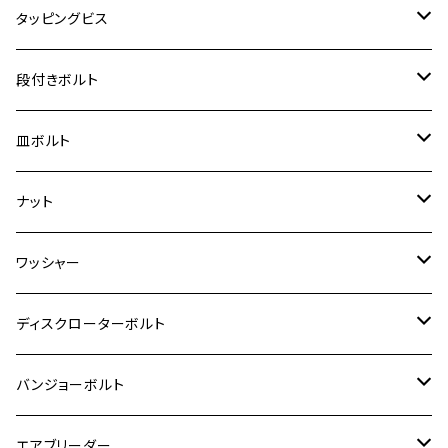
RZ250
モンキー125
ジクサーSF250
スーパーカブ C125
M5
250TR
M3
M4
ヤマハ【チタン】
チタン
ステンレス
タッピングビス
ジェイド
ER-6F
ZRX400/ZRXⅡ
RZ250R
レブル250
BANDIT250
ハンターカブ CT125
M6
GPZ900R
M4
M5
シグナスX
M4
M4
スズキ【チタン】
チタン
ステンレス
段付きボルト
スーパーカブ C125
ER-6N
ZRX1100/ZRX1100Ⅱ
RZ250RR
ハンターカブ125
GS400
ダックス125
M8
Ninja H2
M5
M6
シグナスX SR
M5
M5
KATANA
M3
M4
チタン
ステンレス
皿ボルト
ダックス125
ESTRELLA
ZRX1200R/ZRX1200S
RZ350
クロスカブ110
GSR400
モンキー125
M10
Ninja 250
M6
M8
マジェスティS
M6
M6
M4
M5
M4
M5
チタン
ステンレス
ナット
ハンターカブ CT125
ESTRELLA RS
ZRX1200DAEG
RZ350R
スーパーカブ110
GSR600
CB400 SUPER FOUR
Ninja 400
M7
M10
BW’S125
M8
M8
M5
M5
M6
M5
M4
チタン
ステンレス
ワッシャー
モンキー125
GPZ900R
Ninja250
RZ350RR
PCX
GSX-R125
CB400 SUPER BOLDOR
Ninja 400R
M8
MT-03
M10
M10
M6
M8
M6
M5
M3
M4
チタン
ステンレス
ディスクローターボルト
ADV150
GPZ1100
Ninja250R
SEROW250
PCX150
GSX-S125
CB1300 SUPER FOUR
Ninja 1000
M10
MT-25
M8
M10
M4
M5
M4
M6
チタン
ステンレス
バンジョーボルト
Ape50
KLX125
Ninja400
SR400
GROM/MSX125
GSX250R
CB1300 SUPER BOLDOR
Ninja 1000SX
MT-125
M10
M5
M6
M5
M7
M4
ホンダ
チタン
ステンレス
エアブリーダー