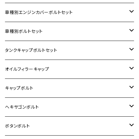
車種別エンジンカバーボルトセット
ホンダ【ステンレス】
車種別ボルトセット
400X
カワサキ【ステンレス】
KAWASAKI
タンクキャップボルトセット
6V モンキー
BALIUS
Z900RS/Z900RS CAFE
ヤマハ【ステンレス】
HONDA
カワサキ
オイルフィラーキャップ
12V モンキー
BALIUS-Ⅱ
Z900RS SE
MT-03
CB1300SF/CB1300SB
スズキ【ステンレス】
SUZUKI
ホンダ
M20 P1.5
キャップボルト
12V Fi モンキー
D-TRACER125
ゼファー400/ゼファーχ
MT-25
CB400SF/CB400SB
ジクサー150
ホンダ【チタン】
YAMAHA
ヤマハ
M20 P2.5
ステンレス
ヘキサゴンボルト
クロスカブ50
D-TRACKER
ゼファー750/ゼファー750RS
MT-125
ダックス125
ジクサー250
ジェイド
M4
カワサキ【チタン】
スズキ
M30 P1.5
チタン
ステンレス
ボタンボルト
クロスカブ110
D-TRACKER X
ゼファー1100/ゼファー1100RS