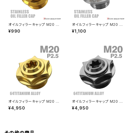
GB350
Z400J
オイルフィラーキャップ M20 P
オイルフィラーキャップ M20 P
GB350S
Z400FX
2.5 汎用 ホンダ ヤマハ カワサ
2.5 汎用 ホンダ ヤマハ カワサ
¥990
¥1,100
キ等 ステンレス ゴールド TH0
キ等 ステンレス マットタイプ シ
486
ルバー TH0268
GROM
Z550FX
HAWK CB250T
Z650
HAWK CB250N
Z650RS
HAWKⅡ CB400T
Z900
オイルフィラーキャップ M20 P
オイルフィラーキャップ M20 P
2.5 汎用 ホンダ ヤマハ カワサ
2.5 汎用 ホンダ ヤマハ カワサ
¥4,950
¥4,950
HAWKⅡ CB400N
キ等 スターヘッド 64チタン ゴ
キ等 スターヘッド 64チタン ブ
Z900RS
ールド JA1851
ラック JA1853
HORNET250
Z900RS CAFE
その他の商品