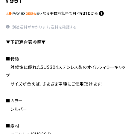
951
¥
¥310
なら
手数料無料で
月々
から
別途送料がかかります。
送料を確認する
▼下記適合表参照▼
■特徴
対候性に優れたSUS304ステンレス製のオイルフィラーキャッ
プ
サイズが合えば、さまざま車種にご使用頂けます！
■カラー
シルバー
■素材