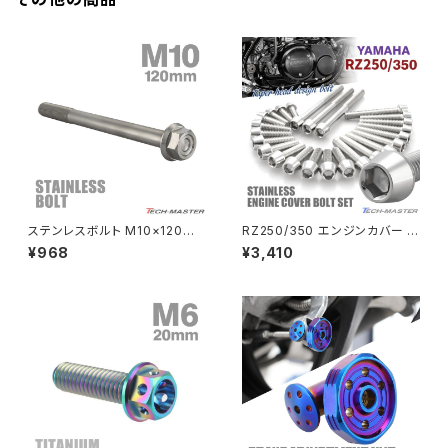
JADE250
Z1000
MSX125
Z H2
NSR50
ZEPHYR 400
NSR80
ZEPHYR χ
ステンレスボルト M10×120m
RZ250/350 エンジンカバー ク
m P1.25 フランジ付き 六角ボル
ランクケース ボルト 25本セット
¥968
¥3,410
ト CNC ヘキサゴンヘッド シル
ステンレス製 ヤマハ車用 シルバ
PCX
ZEPHYR 750
バーカラー TB1168
ーカラー TB7183
PCX150
ZEPYER 750 RS
PCX160
ZEPHYER 1100
Rebel250
ZEPHYER 1100 RS