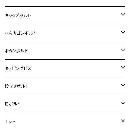
12V モンキー
BALIUS-Ⅱ
Z900RS SE
MT-03
CB1300SF/CB1300SB
スズキ【ステンレス】
SUZUKI
ホンダ
M20 P1.5
キャップボルト
12V Fi モンキー
D-TRACER125
ゼファー400/ゼファーχ
MT-25
CB400SF/CB400SB
ジクサー150
ホンダ【チタン】
YAMAHA
ヤマハ
M20 P2.5
ステンレス
ヘキサゴンボルト
クロスカブ50
D-TRACKER
ゼファー750/ゼファー750RS
MT-125
ダックス125
ジクサー250
ジェイド
M4
カワサキ【チタン】
スズキ
M30 P1.5
チタン
ステンレス
ボタンボルト
クロスカブ110
D-TRACKER X
ゼファー1100/ゼファー1100RS
RZ250
モンキー125
ジクサーSF250
スーパーカブ C125
M5
250TR
M3
M4
ヤマハ【チタン】
チタン
ステンレス
タッピングビス
ジェイド
ER-6F
ZRX400/ZRXⅡ
RZ250R
レブル250
BANDIT250
ハンターカブ CT125
M6
GPZ900R
M4
M5
シグナスX
M4
M4
スズキ【チタン】
チタン
ステンレス
段付きボルト
スーパーカブ C125
ER-6N
ZRX1100/ZRX1100Ⅱ
RZ250RR
ハンターカブ125
GS400
ダックス125
M8
Ninja H2
M5
M6
シグナスX SR
M5
M5
KATANA
M3
M4
チタン
ステンレス
皿ボルト
ダックス125
ESTRELLA
ZRX1200R/ZRX1200S
RZ350
クロスカブ110
GSR400
モンキー125
M10
Ninja 250
M6
M8
マジェスティS
M6
M6
M4
M5
M4
M5
チタン
ステンレス
ナット
ハンターカブ CT125
ESTRELLA RS
ZRX1200DAEG
RZ350R
スーパーカブ110