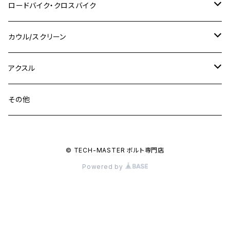
M8 P1.25
Ninja 250R
Ninja1000SX
XJ400D
アルミ
M10
ステンレス
ロードバイク・クロスバイク
GSX-R1000
CRF250L / M / CRF250RALLY
ZEPHYER 400
XSR125
M16
M14
M12
CB400SS
M10 P1.0
Ninja 250
Ninja ZX-6R
XJ550
GSX-R1000R
チタン
ステムボルト
カウル/スクリーン
FT223 / CB223S
ZEPHYER χ
YZF-R3
M24
M16
CB750F
M10 P1.25
Ninja 400R
Ninja ZX-10R
XS650SP
GSX1100S KATANA
GB250 CLUBMAN
ステムナット
スクリーンボルト
アクスル
ZEPHYER 750
YZF-R25
M18
CB900F
Ninja 400
Ninja ZX-25R
XSR125
GSX1300R HAYABUSA
GB350
ZEPHYER 750RS
ステアリングポスト
アクスルナット
その他
YZF-R125
M20
CB1300 SUPER FOUR
Ninja 650
Z1000
XJR400
INAZUMA400
GB350S
ZEPHYER 1100
XJR400
シートクランプ
アクスルスライダー
M22
CB1300 SUPER BOLDOR
Ninja 1000
Z250
XJR400R
© TECH-MASTER ボルト専門店
KATANA
GROM
ZEPHYER 1100RS
XJR400R
シートポストボルト
アクスルカラー
Powered by
CB125R
Ninja 1000SX
Z125 PRO
YZF-R1
SV650
MSX125
Z H2
XMAX
クランクアームボルト
CB250R
Ninja ZX-25R
BALIUS/BALIUS-II
YZF-R3
SV650X
PCX
ZRX400
クランクケースカバー