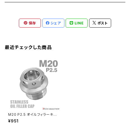
CB1300 SUPER FOUR
Ninja 650
Z1000
XJR400
INAZUMA400
GB350S
ZEPHYER 1100
XJR400
シートクランプ
アクスルスライダー
M22
CB1300 SUPER BOLDOR
Ninja 1000
Z250
XJR400R
KATANA
保存
シェア
LINE
ポスト
GROM
ZEPHYER 1100RS
XJR400R
シートポストボルト
アクスルカラー
CB125R
Ninja 1000SX
Z125 PRO
YZF-R1
SV650
MSX125
Z H2
XMAX
クランクアームボルト
最近チェックした商品
CB250R
Ninja ZX-25R
BALIUS/BALIUS-II
YZF-R3
SV650X
PCX
ZRX400
クランクケースカバー
CBR250R
Ninja ZX-6R
GPZ900R
YZF-R15
V-Storom250
PCX160
ZRX-Ⅱ
ディレイラーボルト
CBR250RR
Ninja ZX-10R
KSR110
YZF-R25
Rebel250
ZRX1100
Vブレーキ台座ボルト
CBR400F
Ninja ZX-14R
エリミネーター/SE
YZF-R125
Rebel500
ZRX1100-Ⅱ
M20 P2.5 オイルフィラーキャッ
バーエンド
CBR400R
プ 適合車種多数 KSR KLX250
Ninja H2
¥951
スーパーシェルパ Dトラッカー
VTR250
ZRX1200DAEG
等 TH0244