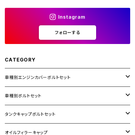
Instagram
ZZR1400
フォローする
250TR
CATEGORY
車種別エンジンカバーボルトセット
ホンダ【ステンレス】
車種別ボルトセット
400X
カワサキ【ステンレス】
KAWASAKI
タンクキャップボルトセット
6V モンキー
BALIUS
Z900RS/Z900RS CAFE
ヤマハ【ステンレス】
HONDA
カワサキ
オイルフィラーキャップ