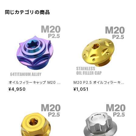
エアバルブキャップ
CBX400F
VERSYS 650
XR230 モタード / SL230
同じカテゴリの商品
ZRX1200R
CBX550F
ミラーホールキャップ
VULCAN S
ZRX1200S
CL400
W400
ミラーアームスリーブ
エストレヤ
CRF250 RALLY
W650
キックペダルカバー
CRF250L
W800
ドライブチェーンアジャスターボルトカバー
オイルフィラーキャップ M20 P
M20 P2.5 オイルフィラーキャッ
2.5 汎用 ホンダ ヤマハ カワサ
プ 適合車種多数 ムルティストラ
¥4,950
¥1,051
キ等 スターヘッド 64チタン パ
ーダ950 モンスター 1100EVO
CRF250M
Z125 PRO
ープルブルー JA1850
パニガーレ V4/S 等 TH0254
クラッチケーブル アジャスター
FTR223
Z250
チェーンアジャスター
GB250 CLUBMAN
Z400
マシニングネットアンカー