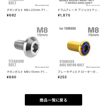
チタンボルト M6×20mm P1.0
ドラムブレーキ アジャストナット
Rebel500
ZRX400
六角ボルト キャップボルト フラ
＆アームジョイント グルーヴヘッ
¥682
¥1,870
ンジ付 焼きチタンカラー ライト
ド M6 P=1.00 SUSステンレス
カラー 1個 JA782
焼きチタンカラー TH0363
SUPER HAWK
ZRX-Ⅱ
SUPER HAWKⅢ
ZRX1100
VTR250
ZRX1100-Ⅱ
XL230
ZRX1200DAEG
チタンボルト M8×15mm P1.25
ブレーキディスク ローターボル
テーパーヘッド 六角穴 ボタンボ
ト M8×15mm P1.25 ヤマハ用
¥660
¥253
XR230
ルト シルバーカラー 素地 1個 J
ミニフラット ホールヘッド ステン
ZRX1200R
A745
レス ゴールドカラー＆ブルー T
D0343
XR230 MOTARD
ZRX1200S
商品一覧に戻る
ZOMMER X
ZZR1100