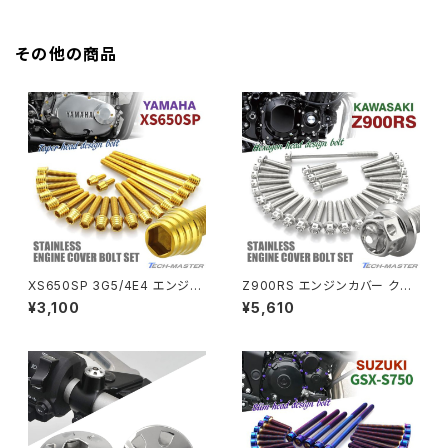
HORNET250
Z900RS CAFE
その他の商品
JADE250
Z1000
MSX125
Z H2
NSR50
ZEPHYR 400
NSR80
ZEPHYR χ
XS650SP 3G5/4E4 エンジン
Z900RS エンジンカバー クラ
カバー クランクケース ボルト 2
ンクケース ボルト 27本セット
¥3,100
¥5,610
0本セット ステンレス製 ヤマハ
ステンレス製 カワサキ車用 シル
PCX
ZEPHYR 750
車用 ゴールドカラー TB7064
バーカラー TB8177
PCX150
ZEPYER 750 RS
PCX160
ZEPHYER 1100