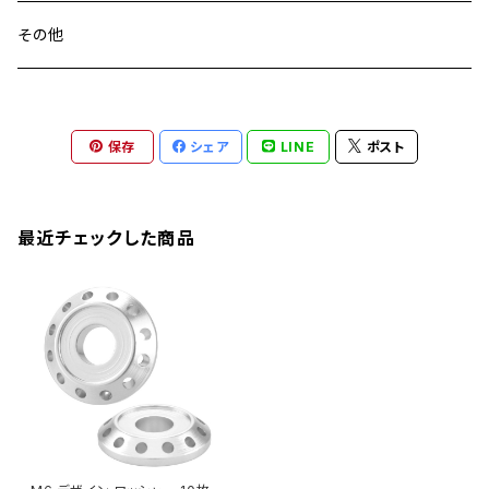
CB900F
Ninja 400
Ninja ZX-25R
XSR125
GSX1300R HAYABUSA
GB350
ZEPHYER 750RS
ステアリングポスト
アクスルナット
その他
YZF-R125
M20
CB1300 SUPER FOUR
Ninja 650
Z1000
XJR400
INAZUMA400
GB350S
ZEPHYER 1100
XJR400
シートクランプ
アクスルスライダー
M22
CB1300 SUPER BOLDOR
Ninja 1000
Z250
XJR400R
KATANA
保存
シェア
LINE
ポスト
GROM
ZEPHYER 1100RS
XJR400R
シートポストボルト
アクスルカラー
CB125R
Ninja 1000SX
Z125 PRO
YZF-R1
SV650
MSX125
Z H2
XMAX
クランクアームボルト
最近チェックした商品
CB250R
Ninja ZX-25R
BALIUS/BALIUS-II
YZF-R3
SV650X
PCX
ZRX400
クランクケースカバー
CBR250R
Ninja ZX-6R
GPZ900R
YZF-R15
V-Storom250
PCX160
ZRX-Ⅱ
ディレイラーボルト
CBR250RR
Ninja ZX-10R
KSR110
YZF-R25
Rebel250
ZRX1100
Vブレーキ台座ボルト
CBR400F
Ninja ZX-14R
エリミネーター/SE
YZF-R125
Rebel500
ZRX1100-Ⅱ