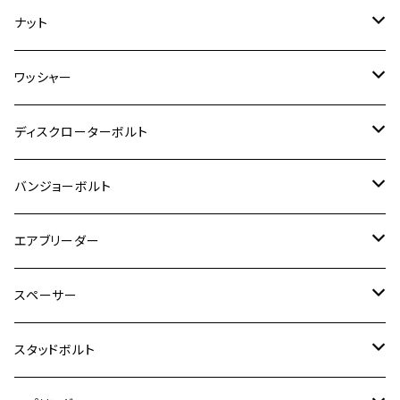
GSR400
モンキー125
M10
Ninja 250
M6
M8
マジェスティS
M6
M6
M4
M5
M4
M5
チタン
ステンレス
ナット
ハンターカブ CT125
ESTRELLA RS
ZRX1200DAEG
RZ350R
スーパーカブ110
GSR600
CB400 SUPER FOUR
Ninja 400
M7
M10
BW’S125
M8
M8
M5
M5
M6
M5
M4
チタン
ステンレス
ワッシャー
モンキー125
GPZ900R
Ninja250
RZ350RR
PCX
GSX-R125
CB400 SUPER BOLDOR
Ninja 400R
M8
MT-03
M10
M10
M6
M8
M6
M5
M3
M4
チタン
ステンレス
ディスクローターボルト
ADV150
GPZ1100
Ninja250R
SEROW250
PCX150
GSX-S125
CB1300 SUPER FOUR
Ninja 1000
M10
MT-25
M8
M10
M4
M5
M4
M6
チタン
ステンレス
バンジョーボルト
Ape50
KLX125
Ninja400
SR400
GROM/MSX125
GSX250R
CB1300 SUPER BOLDOR
Ninja 1000SX
MT-125
M10
M5
M6
M5
M7
M4
ホンダ
チタン
ステンレス
エアブリーダー
Ape100
KLX250
Ninja400R
SR500
ハンターカブ
GSX250E KATANA
CBR250R
Ninja ZX-25R
NMAX
M6
M8
M6
M8
M5
ヤマハ
カワサキ
M10 P1.0
チタン
ステンレス
スペーサー
CB223S
KLX250ES
Ninja650
TW200
GSX400E KATANA
CBR250RR
Z900RS
NMAX155
M8
M10
M8
M10
M6
ホンダ
M10 P1.25
M10 P1.0
M7 P1.0
CB400 FOUR
チタン
ステンレス
スタッドボルト
KLX250SR
Ninja650R
TW225
GSX400 IMPULSE
CBR400F
Z900RS CAFE
SR400
M10
M12
M10
M12
M8
ヤマハ
M10 P1.25
M8 P1.0
CB400 SUPER FOUR