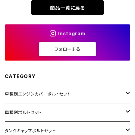
商品一覧に戻る
ZOMMER X
ZZR1100
Instagram
ZZR1400
フォローする
250TR
CATEGORY
車種別エンジンカバーボルトセット
ホンダ【ステンレス】
車種別ボルトセット
400X
カワサキ【ステンレス】
KAWASAKI
タンクキャップボルトセット