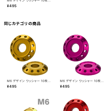
M6 デザイン ワッシャー 10枚セ
バーエンド
CBR400R
ット アルミ製 外径19mm シルバ
Ninja H2
¥495
ー TH0014-S
VTR250
ZRX1200DAEG
エアバルブキャップ
CBX400F
VERSYS 650
XR230 モタード / SL230
同じカテゴリの商品
ZRX1200R
CBX550F
ミラーホールキャップ
VULCAN S
ZRX1200S
CL400
W400
ミラーアームスリーブ
エストレヤ
CRF250 RALLY
W650
キックペダルカバー
CRF250L
W800
ドライブチェーンアジャスターボルトカバー
M6 デザイン ワッシャー 10枚セ
M6 デザイン ワッシャー 10枚セ
ット アルミ製 外径19mm ゴー
ット アルミ製 外径19mm パー
¥495
¥495
ルド TH0014-G
プル TH0014-P
CRF250M
Z125 PRO
クラッチケーブル アジャスター
FTR223
Z250
チェーンアジャスター