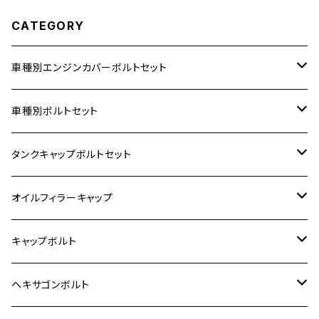
CATEGORY
車種別エンジンカバーボルトセット
ホンダ【ステンレス】
車種別ボルトセット
400X
カワサキ【ステンレス】
KAWASAKI
タンクキャップボルトセット
6V モンキー
BALIUS
Z900RS/Z900RS CAFE
ヤマハ【ステンレス】
HONDA
カワサキ
オイルフィラーキャップ
12V モンキー
BALIUS-Ⅱ
Z900RS SE
MT-03
CB1300SF/CB1300SB
スズキ【ステンレス】
SUZUKI
ホンダ
M20 P1.5
キャップボルト
12V Fi モンキー
D-TRACER125
ゼファー400/ゼファーχ
MT-25
CB400SF/CB400SB
ジクサー150
ホンダ【チタン】
YAMAHA
ヤマハ
M20 P2.5
ステンレス
ヘキサゴンボルト
クロスカブ50
D-TRACKER
ゼファー750/ゼファー750RS