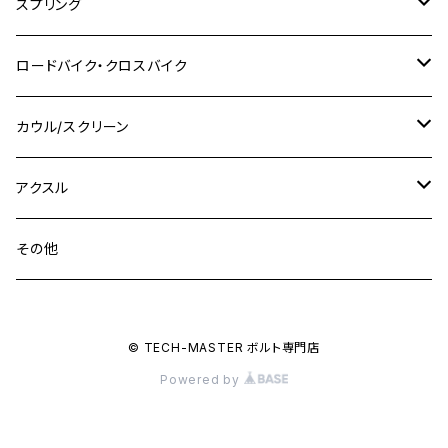
M7 P1.0
KSR110
Ninja1000
チタン
M8
スプリング
XJ400
GSX-S750
CBX400F
Z1000
SR500
M14
M12
M14
M10
スズキ
M8 P1.25
CB400 SUPER BOLDOR
M8 P1.25
Ninja 250R
Ninja1000SX
XJ400D
アルミ
M10
ステンレス
ロードバイク・クロスバイク
GSX-R1000
CRF250L / M / CRF250RALLY
ZEPHYER 400
XSR125
M16
M14
M12
CB400SS
M10 P1.0
Ninja 250
Ninja ZX-6R
XJ550
GSX-R1000R
チタン
ステムボルト
カウル/スクリーン
FT223 / CB223S
ZEPHYER χ
YZF-R3
M24
M16
CB750F
M10 P1.25
Ninja 400R
Ninja ZX-10R
XS650SP
GSX1100S KATANA
GB250 CLUBMAN
ステムナット
スクリーンボルト
アクスル
ZEPHYER 750
YZF-R25
M18
CB900F
Ninja 400
Ninja ZX-25R
XSR125
GSX1300R HAYABUSA
GB350
ZEPHYER 750RS
ステアリングポスト
アクスルナット
その他
YZF-R125
M20
CB1300 SUPER FOUR
Ninja 650
Z1000
XJR400
INAZUMA400
GB350S
ZEPHYER 1100
XJR400
シートクランプ
アクスルスライダー
M22
CB1300 SUPER BOLDOR
Ninja 1000
Z250
XJR400R
© TECH-MASTER ボルト専門店
KATANA
GROM
ZEPHYER 1100RS
XJR400R
シートポストボルト
アクスルカラー
Powered by
CB125R
Ninja 1000SX
Z125 PRO
YZF-R1
SV650
MSX125
Z H2
XMAX
クランクアームボルト