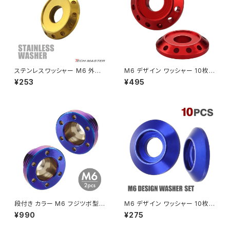
GB250 CLUBMAN
Z400
マシニングネットアンカー
GB350
Z400J
ステンレスワッシャー M6 外径1
M6 デザイン ワッシャー 10枚セ
GB350S
Z400FX
9mm 枠径12mm ボルト座面枠
ット アルミ製 外径19mm レッド
¥253
¥495
付 ホール加工 フジツボ ゴール
TH0014-R
ドカラー TF0173
GROM
Z550FX
HAWK CB250T
Z650
HAWK CB250N
Z650RS
HAWKⅡ CB400T
Z900
段付き カラー M6 フジツボ型
M6 デザイン ワッシャー 10枚セ
ワッシャー SUS304ステンレス
ット アルミ製 外径18mm ブル
¥990
¥275
HAWKⅡ CB400N
焼きチタンカラー 2個セット TH
ー TH0706-B
Z900RS
0503