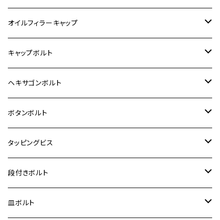
6V モンキー
BALIUS
Z900RS/Z900RS CAFE
ヤマハ【ステンレス】
HONDA
カワサキ
オイルフィラーキャップ
12V モンキー
BALIUS-Ⅱ
Z900RS SE
MT-03
CB1300SF/CB1300SB
スズキ【ステンレス】
SUZUKI
ホンダ
M20 P1.5
キャップボルト
12V Fi モンキー
D-TRACER125
ゼファー400/ゼファーχ
MT-25
CB400SF/CB400SB
ジクサー150
ホンダ【チタン】
YAMAHA
ヤマハ
M20 P2.5
ステンレス
ヘキサゴンボルト
クロスカブ50
D-TRACKER
ゼファー750/ゼファー750RS
MT-125
ダックス125
ジクサー250
ジェイド
M4
カワサキ【チタン】
スズキ
M30 P1.5
チタン
ステンレス
ボタンボルト
クロスカブ110
D-TRACKER X
ゼファー1100/ゼファー1100RS
RZ250
モンキー125
ジクサーSF250
スーパーカブ C125
M5
250TR
M3
M4
ヤマハ【チタン】
チタン
ステンレス
タッピングビス
ジェイド
ER-6F
ZRX400/ZRXⅡ
RZ250R
レブル250
BANDIT250
ハンターカブ CT125
M6
GPZ900R
M4
M5
シグナスX
M4
M4
スズキ【チタン】
チタン
ステンレス
段付きボルト
スーパーカブ C125
ER-6N
ZRX1100/ZRX1100Ⅱ
RZ250RR
ハンターカブ125
GS400
ダックス125
M8
Ninja H2
M5
M6
シグナスX SR
M5
M5
KATANA
M3
M4
チタン
ステンレス
皿ボルト
ダックス125
ESTRELLA
ZRX1200R/ZRX1200S
RZ350
クロスカブ110