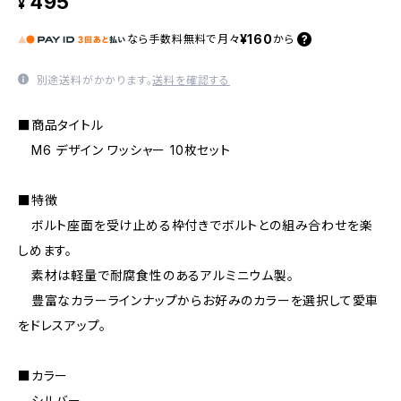
495
¥
¥160
なら
手数料無料で
月々
から
別途送料がかかります。
送料を確認する
■商品タイトル
M6 デザイン ワッシャー 10枚セット
■特徴
ボルト座面を受け止める枠付きでボルトとの組み合わせを楽
しめます。
素材は軽量で耐腐食性のあるアルミニウム製。
豊富なカラーラインナップからお好みのカラーを選択して愛車
をドレスアップ。
■カラー
シルバー