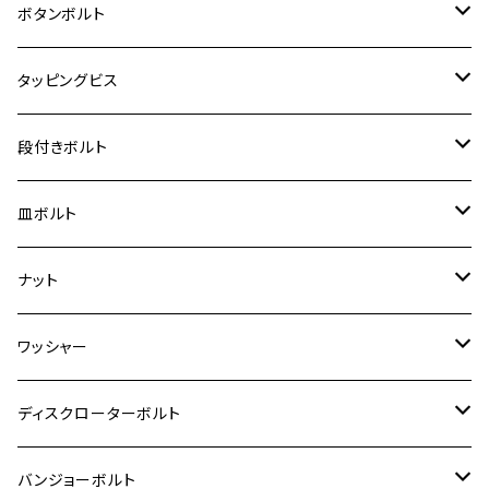
MT-125
ダックス125
ジクサー250
ジェイド
M4
カワサキ【チタン】
スズキ
M30 P1.5
チタン
ステンレス
ボタンボルト
クロスカブ110
D-TRACKER X
ゼファー1100/ゼファー1100RS
RZ250
モンキー125
ジクサーSF250
スーパーカブ C125
M5
250TR
M3
M4
ヤマハ【チタン】
チタン
ステンレス
タッピングビス
ジェイド
ER-6F
ZRX400/ZRXⅡ
RZ250R
レブル250
BANDIT250
ハンターカブ CT125
M6
GPZ900R
M4
M5
シグナスX
M4
M4
スズキ【チタン】
チタン
ステンレス
段付きボルト
スーパーカブ C125
ER-6N
ZRX1100/ZRX1100Ⅱ
RZ250RR
ハンターカブ125
GS400
ダックス125
M8
Ninja H2
M5
M6
シグナスX SR
M5
M5
KATANA
M3
M4
チタン
ステンレス
皿ボルト
ダックス125
ESTRELLA
ZRX1200R/ZRX1200S
RZ350
クロスカブ110
GSR400
モンキー125
M10
Ninja 250
M6
M8
マジェスティS
M6
M6
M4
M5
M4
M5
チタン
ステンレス
ナット
ハンターカブ CT125
ESTRELLA RS
ZRX1200DAEG
RZ350R
スーパーカブ110
GSR600
CB400 SUPER FOUR
Ninja 400
M7
M10
BW’S125
M8
M8
M5
M5
M6
M5
M4
チタン
ステンレス
ワッシャー
モンキー125
GPZ900R
Ninja250
RZ350RR
PCX
GSX-R125
CB400 SUPER BOLDOR
Ninja 400R
M8
MT-03
M10
M10
M6
M8
M6
M5
M3
M4
チタン
ステンレス
ディスクローターボルト
ADV150
GPZ1100
Ninja250R
SEROW250
PCX150
GSX-S125
CB1300 SUPER FOUR
Ninja 1000
M10
MT-25
M8
M10
M4
M5
M4
M6
チタン
ステンレス
バンジョーボルト