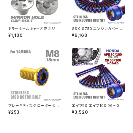
Rebel250
ZEPHYER 1100 RS
ミラーホールキャップ 正ネジ M
GSX-S750 エンジンカバー ク
Rebel500
ZRX400
10×10mm P1.25 2個セット ホ
ランクケース ボルト 30本セット
¥1,100
¥6,160
ンダ車用 デザインヘッド シルバ
ステンレス製 スズキ車用 焼きチ
ー TH0124
タンカラー TB9213
SUPER HAWK
ZRX-Ⅱ
SUPER HAWKⅢ
ZRX1100
VTR250
ZRX1100-Ⅱ
XL230
ZRX1200DAEG
ブレーキディスク ローターボル
エイプ50 エイプ100 06〜08
ト M8×15mm P1.25 ヤマハ用
年 XRモタード エンジンカバー
¥253
¥3,520
XR230
ミニフラット ホールヘッド ステン
クランクケース ボルト 14本セッ
ZRX1200R
レス ゴールドカラー＆ブルー T
ト ステンレス製 焼きチタンカラ
D0343
ー TB6193
XR230 MOTARD
ZRX1200S