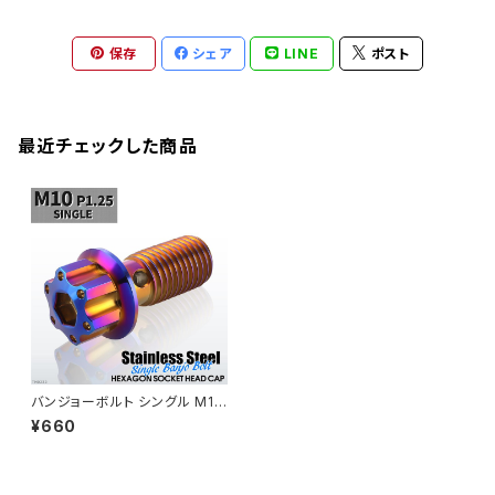
XJR400
シートクランプ
アクスルスライダー
M22
CB1300 SUPER BOLDOR
Ninja 1000
Z250
XJR400R
KATANA
保存
シェア
LINE
ポスト
GROM
ZEPHYER 1100RS
XJR400R
シートポストボルト
アクスルカラー
CB125R
Ninja 1000SX
Z125 PRO
YZF-R1
SV650
MSX125
Z H2
XMAX
クランクアームボルト
最近チェックした商品
CB250R
Ninja ZX-25R
BALIUS/BALIUS-II
YZF-R3
SV650X
PCX
ZRX400
クランクケースカバー
CBR250R
Ninja ZX-6R
GPZ900R
YZF-R15
V-Storom250
PCX160
ZRX-Ⅱ
ディレイラーボルト
CBR250RR
Ninja ZX-10R
KSR110
YZF-R25
Rebel250
ZRX1100
Vブレーキ台座ボルト
CBR400F
Ninja ZX-14R
エリミネーター/SE
YZF-R125
Rebel500
ZRX1100-Ⅱ
バンジョーボルト シングル M10
バーエンド
CBR400R
P1.25 ステンレス製 H4ヘッド
Ninja H2
¥660
焼きチタンカラー 1個 TH0232
VTR250
ZRX1200DAEG
エアバルブキャップ
CBX400F
VERSYS 650