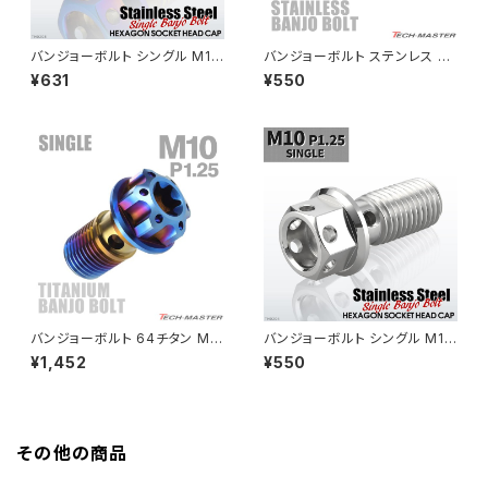
バンジョーボルト シングル M10
バンジョーボルト ステンレス M1
GB350S
Z400FX
P1.25 ステンレス製 ヘキサゴン
0 P1.25 シングル フラットヘッド
¥631
¥550
ヘッド 焼きチタンカラー 1個 TH
マットシルバー TH0238
0208
GROM
Z550FX
HAWK CB250T
Z650
HAWK CB250N
Z650RS
HAWKⅡ CB400T
Z900
バンジョーボルト 64チタン M1
バンジョーボルト シングル M10
0 P1.25 シングル ブレーキライ
P1.25 ステンレス製 ヘキサゴン
¥1,452
¥550
HAWKⅡ CB400N
ン トルクスヘッド 焼きチタンカ
ヘッド シルバーカラー 1個 TH0
Z900RS
ラー ダークカラー JA615
204
HORNET250
Z900RS CAFE
その他の商品