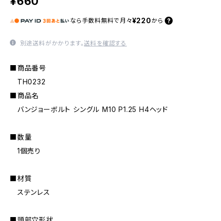
¥660
¥220
なら
手数料無料で
月々
から
別途送料がかかります。
送料を確認する
■商品番号
TH0232
■商品名
バンジョーボルト シングル M10 P1.25 H4ヘッド
■数量
1個売り
■材質
ステンレス
■頭部穴形状