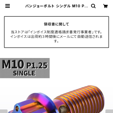
バンジョーボルト シングル M10 P1.
25 ステンレス製 H4ヘッド 焼きチタ
ンカラー 1個 TH0232 | TECH-M
ASTER ボルト専門店
領収書に関して
当ストアは「インボイス制度適格請求書発行事業者」です。
インボイスは出荷約３時間後にメールにて自動送信されま
す。