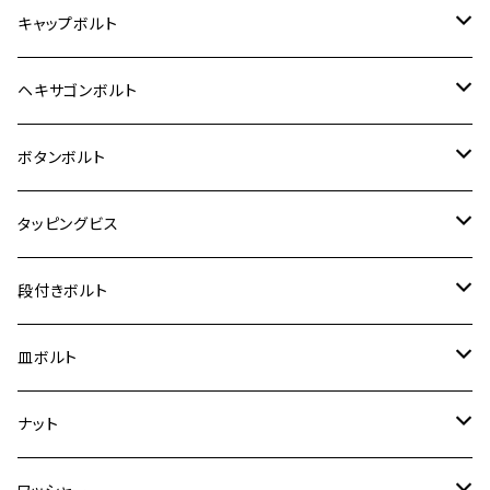
12V モンキー
BALIUS-Ⅱ
Z900RS SE
MT-03
CB1300SF/CB1300SB
スズキ【ステンレス】
SUZUKI
ホンダ
M20 P1.5
キャップボルト
12V Fi モンキー
D-TRACER125
ゼファー400/ゼファーχ
MT-25
CB400SF/CB400SB
ジクサー150
ホンダ【チタン】
YAMAHA
ヤマハ
M20 P2.5
ステンレス
ヘキサゴンボルト
クロスカブ50
D-TRACKER
ゼファー750/ゼファー750RS
MT-125
ダックス125
ジクサー250
ジェイド
M4
カワサキ【チタン】
スズキ
M30 P1.5
チタン
ステンレス
ボタンボルト
クロスカブ110
D-TRACKER X
ゼファー1100/ゼファー1100RS
RZ250
モンキー125
ジクサーSF250
スーパーカブ C125
M5
250TR
M3
M4
ヤマハ【チタン】
チタン
ステンレス
タッピングビス
ジェイド
ER-6F
ZRX400/ZRXⅡ
RZ250R
レブル250
BANDIT250
ハンターカブ CT125
M6
GPZ900R
M4
M5
シグナスX
M4
M4
スズキ【チタン】
チタン
ステンレス
段付きボルト
スーパーカブ C125
ER-6N
ZRX1100/ZRX1100Ⅱ
RZ250RR
ハンターカブ125
GS400
ダックス125
M8
Ninja H2
M5
M6
シグナスX SR
M5
M5
KATANA
M3
M4
チタン
ステンレス
皿ボルト
ダックス125
ESTRELLA
ZRX1200R/ZRX1200S
RZ350
クロスカブ110
GSR400
モンキー125
M10
Ninja 250
M6
M8
マジェスティS
M6
M6
M4
M5
M4
M5
チタン
ステンレス
ナット
ハンターカブ CT125
ESTRELLA RS
ZRX1200DAEG
RZ350R
スーパーカブ110
GSR600
CB400 SUPER FOUR
Ninja 400
M7
M10
BW’S125
M8
M8
M5
M5
M6
M5
M4
チタン
ステンレス