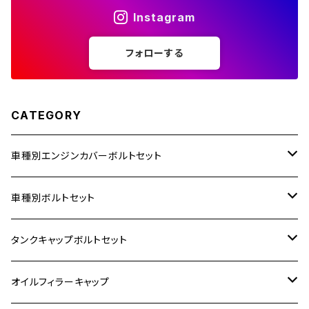
Instagram
ZZR1400
フォローする
250TR
CATEGORY
車種別エンジンカバーボルトセット
ホンダ【ステンレス】
車種別ボルトセット
400X
カワサキ【ステンレス】
KAWASAKI
タンクキャップボルトセット
6V モンキー
BALIUS
Z900RS/Z900RS CAFE
ヤマハ【ステンレス】
HONDA
カワサキ
オイルフィラーキャップ