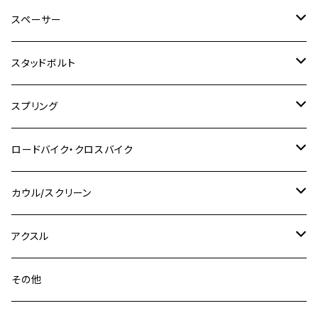
M6
M8
M6
M8
M5
ヤマハ
カワサキ
M10 P1.0
チタン
ステンレス
スペーサー
CB223S
KLX250ES
Ninja650
TW200
GSX400E KATANA
CBR250RR
Z900RS
NMAX155
M8
M10
M8
M10
M6
ホンダ
M10 P1.25
M10 P1.0
M7 P1.0
CB400 FOUR
チタン
ステンレス
スタッドボルト
KLX250SR
Ninja650R
TW225
GSX400 IMPULSE
CBR400F
Z900RS CAFE
SR400
M10
M12
M10
M12
M8
ヤマハ
M10 P1.25
M8 P1.0
CB400 SUPER FOUR
M7 P1.0
KSR110
Ninja1000
チタン
M8
スプリング
XJ400
GSX-S750
CBX400F
Z1000
SR500
M14
M12
M14
M10
スズキ
M8 P1.25
CB400 SUPER BOLDOR
M8 P1.25
Ninja 250R
Ninja1000SX
XJ400D
アルミ
M10
ステンレス
ロードバイク・クロスバイク
GSX-R1000
CRF250L / M / CRF250RALLY
ZEPHYER 400
XSR125
M16
M14
M12
CB400SS
M10 P1.0
Ninja 250
Ninja ZX-6R
XJ550
GSX-R1000R
チタン
ステムボルト
カウル/スクリーン
FT223 / CB223S
ZEPHYER χ
YZF-R3
M24
M16
CB750F
M10 P1.25
Ninja 400R
Ninja ZX-10R
XS650SP
GSX1100S KATANA
GB250 CLUBMAN
ステムナット
スクリーンボルト
アクスル
ZEPHYER 750
YZF-R25
M18
CB900F
Ninja 400
Ninja ZX-25R
XSR125
GSX1300R HAYABUSA
GB350
ZEPHYER 750RS
ステアリングポスト
アクスルナット
その他
YZF-R125
M20
CB1300 SUPER FOUR
Ninja 650
Z1000
XJR400
INAZUMA400
GB350S
ZEPHYER 1100