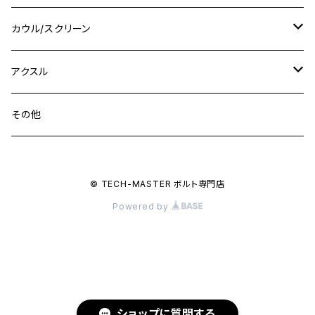
M16
M14
M12
CB400SS
M10 P1.0
Ninja 250
Ninja ZX-6R
XJ550
GSX-R1000R
チタン
ステムボルト
カウル/スクリーン
FT223 / CB223S
ZEPHYER χ
YZF-R3
M24
M16
CB750F
M10 P1.25
Ninja 400R
Ninja ZX-10R
XS650SP
GSX1100S KATANA
GB250 CLUBMAN
ステムナット
スクリーンボルト
アクスル
ZEPHYER 750
YZF-R25
M18
CB900F
Ninja 400
Ninja ZX-25R
XSR125
GSX1300R HAYABUSA
GB350
ZEPHYER 750RS
ステアリングポスト
アクスルナット
その他
YZF-R125
M20
CB1300 SUPER FOUR
Ninja 650
Z1000
XJR400
INAZUMA400
GB350S
ZEPHYER 1100
XJR400
シートクランプ
アクスルスライダー
M22
CB1300 SUPER BOLDOR
Ninja 1000
Z250
XJR400R
© TECH-MASTER ボルト専門店
KATANA
GROM
ZEPHYER 1100RS
XJR400R
シートポストボルト
アクスルカラー
Powered by
CB125R
Ninja 1000SX
Z125 PRO
YZF-R1
SV650
MSX125
Z H2
XMAX
クランクアームボルト
CB250R
Ninja ZX-25R
BALIUS/BALIUS-II
YZF-R3
SV650X
PCX
ZRX400
クランクケースカバー
CBR250R
Ninja ZX-6R
GPZ900R
YZF-R15
V-Storom250
PCX160
ショップに質問する
ZRX-Ⅱ