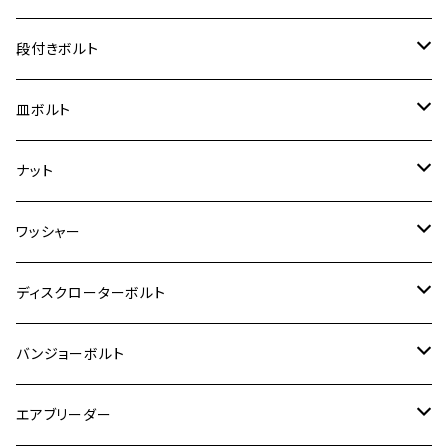
ジェイド
ER-6F
ZRX400/ZRXⅡ
RZ250R
レブル250
BANDIT250
ハンターカブ CT125
M6
GPZ900R
M4
M5
シグナスX
M4
M4
スズキ【チタン】
チタン
ステンレス
段付きボルト
スーパーカブ C125
ER-6N
ZRX1100/ZRX1100Ⅱ
RZ250RR
ハンターカブ125
GS400
ダックス125
M8
Ninja H2
M5
M6
シグナスX SR
M5
M5
KATANA
M3
M4
チタン
ステンレス
皿ボルト
ダックス125
ESTRELLA
ZRX1200R/ZRX1200S
RZ350
クロスカブ110
GSR400
モンキー125
M10
Ninja 250
M6
M8
マジェスティS
M6
M6
M4
M5
M4
M5
チタン
ステンレス
ナット
ハンターカブ CT125
ESTRELLA RS
ZRX1200DAEG
RZ350R
スーパーカブ110
GSR600
CB400 SUPER FOUR
Ninja 400
M7
M10
BW’S125
M8
M8
M5
M5
M6
M5
M4
チタン
ステンレス
ワッシャー
モンキー125
GPZ900R
Ninja250
RZ350RR
PCX
GSX-R125
CB400 SUPER BOLDOR
Ninja 400R
M8
MT-03
M10
M10
M6
M8
M6
M5
M3
M4
チタン
ステンレス
ディスクローターボルト
ADV150
GPZ1100
Ninja250R
SEROW250
PCX150
GSX-S125
CB1300 SUPER FOUR
Ninja 1000
M10
MT-25
M8
M10
M4
M5
M4
M6
チタン
ステンレス
バンジョーボルト
Ape50
KLX125
Ninja400
SR400
GROM/MSX125
GSX250R
CB1300 SUPER BOLDOR
Ninja 1000SX
MT-125
M10
M5
M6
M5
M7
M4
ホンダ
チタン
ステンレス
エアブリーダー
Ape100
KLX250
Ninja400R
SR500
ハンターカブ
GSX250E KATANA
CBR250R
Ninja ZX-25R
NMAX