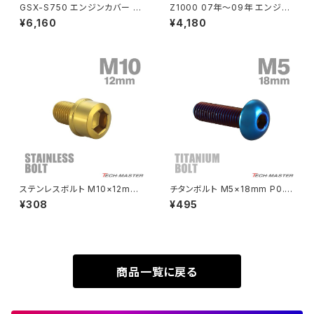
GSX-S750 エンジンカバー ク
Z1000 07年〜09年 エンジン
Rebel500
ZRX400
ランクケース ボルト 30本セット
カバー クランクケース ボルト 3
¥6,160
¥4,180
ステンレス製 スズキ車用 焼きチ
7本セット ステンレス製 カワサ
タンカラー TB9213
キ車用 シルバーカラー TB8551
SUPER HAWK
ZRX-Ⅱ
SUPER HAWKⅢ
ZRX1100
VTR250
ZRX1100-Ⅱ
XL230
ZRX1200DAEG
ステンレスボルト M10×12mm
チタンボルト M5×18mm P0.8
P1.25 スリムヘッド キャップボ
トラスヘッド 六角穴付き 焼きチ
¥308
¥495
XR230
ルト ゴールドカラー TB1065
タンカラー 1個 JA2655
ZRX1200R
XR230 MOTARD
ZRX1200S
商品一覧に戻る
ZOMMER X
ZZR1100