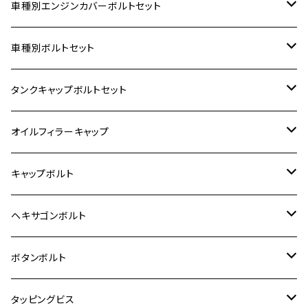
車種別エンジンカバーボルトセット
ホンダ【ステンレス】
車種別ボルトセット
400X
カワサキ【ステンレス】
KAWASAKI
タンクキャップボルトセット
6V モンキー
BALIUS
Z900RS/Z900RS CAFE
ヤマハ【ステンレス】
HONDA
カワサキ
オイルフィラーキャップ
12V モンキー
BALIUS-Ⅱ
Z900RS SE
MT-03
CB1300SF/CB1300SB
スズキ【ステンレス】
SUZUKI
ホンダ
M20 P1.5
キャップボルト
12V Fi モンキー
D-TRACER125
ゼファー400/ゼファーχ
MT-25
CB400SF/CB400SB
ジクサー150
ホンダ【チタン】
YAMAHA
ヤマハ
M20 P2.5
ステンレス
ヘキサゴンボルト
クロスカブ50
D-TRACKER
ゼファー750/ゼファー750RS
MT-125
ダックス125
ジクサー250
ジェイド
M4
カワサキ【チタン】
スズキ
M30 P1.5
チタン
ステンレス
ボタンボルト
クロスカブ110
D-TRACKER X
ゼファー1100/ゼファー1100RS
RZ250
モンキー125
ジクサーSF250
スーパーカブ C125
M5
250TR
M3
M4
ヤマハ【チタン】
チタン
ステンレス
タッピングビス