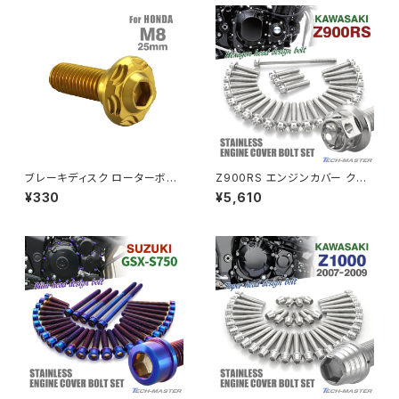
JADE250
Z1000
MSX125
Z H2
NSR50
ZEPHYR 400
NSR80
ZEPHYR χ
ブレーキディスク ローターボル
Z900RS エンジンカバー クラ
ト M8×25mm P1.25 ホンダ用
ンクケース ボルト 27本セット
¥330
¥5,610
スノーヘッド ステンレス ゴール
ステンレス製 カワサキ車用 シル
PCX
ZEPHYR 750
ドカラー TD0248
バーカラー TB8177
PCX150
ZEPYER 750 RS
PCX160
ZEPHYER 1100
Rebel250
ZEPHYER 1100 RS