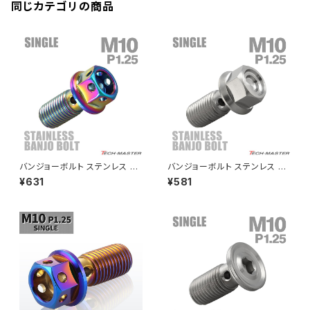
XR230 モタード / SL230
同じカテゴリの商品
ZRX1200R
CBX550F
ミラーホールキャップ
VULCAN S
ZRX1200S
CL400
W400
ミラーアームスリーブ
エストレヤ
CRF250 RALLY
W650
キックペダルカバー
CRF250L
W800
ドライブチェーンアジャスターボルトカバー
バンジョーボルト ステンレス M1
バンジョーボルト ステンレス M1
0 P1.25 シングル ヘキサゴンヘ
0 P1.25 シングル ヘキサゴンヘ
¥631
¥581
ッド レインボーカラー TH023
ッド マットシルバー TH0179
CRF250M
Z125 PRO
4
クラッチケーブル アジャスター
FTR223
Z250
チェーンアジャスター
GB250 CLUBMAN
Z400
マシニングネットアンカー
GB350
Z400J