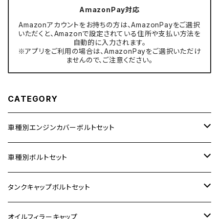
AmazonPay対応
Amazonアカウントをお持ちの方は、AmazonPayをご選択
いただくと、Amazonで設定されている住所や支払い方法を
自動的に入力されます。
※アプリをご利用の場合は、AmazonPayをご選択いただけ
ませんので、ご注意ください。
CATEGORY
車種別エンジンカバーボルトセット
ホンダ【ステンレス】
車種別ボルトセット
400X
カワサキ【ステンレス】
KAWASAKI
タンクキャップボルトセット
6V モンキー
BALIUS
Z900RS/Z900RS CAFE
ヤマハ【ステンレス】
HONDA
カワサキ
オイルフィラーキャップ