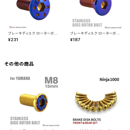
HAWK CB250N
Z650RS
HAWKⅡ CB400T
Z900
ブレーキディスク ローターボル
ブレーキディスク ローターボル
ト M8×20mm P1.25 ホンダ用
ト M8×20mm P1.25 ホンダ用
¥231
¥187
HAWKⅡ CB400N
シンホールヘッド 焼きチタンカ
フラットヘッド 焼きチタンカラー
Z900RS
ラー TD0272
TD0030
HORNET250
Z900RS CAFE
その他の商品
JADE250
Z1000
MSX125
Z H2
NSR50
ZEPHYR 400
NSR80
ZEPHYR χ