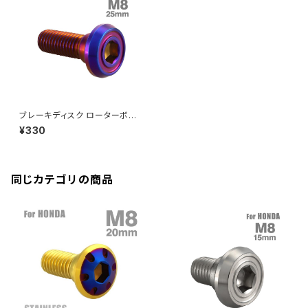
CBR250R
Ninja ZX-6R
GPZ900R
YZF-R15
V-Storom250
PCX160
ZRX-Ⅱ
ディレイラーボルト
CBR250RR
Ninja ZX-10R
KSR110
YZF-R25
Rebel250
ZRX1100
Vブレーキ台座ボルト
CBR400F
Ninja ZX-14R
エリミネーター/SE
YZF-R125
Rebel500
ZRX1100-Ⅱ
ブレーキディスク ローターボル
バーエンド
CBR400R
ト M8×25mm P1.25 ホンダ用
Ninja H2
¥330
フラットヘッド 焼きチタンカラー
VTR250
ZRX1200DAEG
TD0189
エアバルブキャップ
CBX400F
VERSYS 650
XR230 モタード / SL230
同じカテゴリの商品
ZRX1200R
CBX550F
ミラーホールキャップ
VULCAN S
ZRX1200S
CL400
W400
ミラーアームスリーブ
エストレヤ
CRF250 RALLY
W650
キックペダルカバー