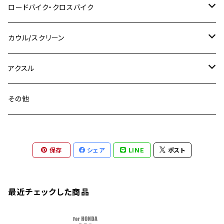
M8 P1.25
CB400 SUPER BOLDOR
M8 P1.25
Ninja 250R
Ninja1000SX
XJ400D
アルミ
M10
ステンレス
ロードバイク・クロスバイク
GSX-R1000
CRF250L / M / CRF250RALLY
ZEPHYER 400
XSR125
M16
M14
M12
CB400SS
M10 P1.0
Ninja 250
Ninja ZX-6R
XJ550
GSX-R1000R
チタン
ステムボルト
カウル/スクリーン
FT223 / CB223S
ZEPHYER χ
YZF-R3
M24
M16
CB750F
M10 P1.25
Ninja 400R
Ninja ZX-10R
XS650SP
GSX1100S KATANA
GB250 CLUBMAN
ステムナット
スクリーンボルト
アクスル
ZEPHYER 750
YZF-R25
M18
CB900F
Ninja 400
Ninja ZX-25R
XSR125
GSX1300R HAYABUSA
GB350
ZEPHYER 750RS
ステアリングポスト
アクスルナット
その他
YZF-R125
M20
CB1300 SUPER FOUR
Ninja 650
Z1000
XJR400
INAZUMA400
GB350S
ZEPHYER 1100
XJR400
シートクランプ
アクスルスライダー
M22
CB1300 SUPER BOLDOR
Ninja 1000
Z250
XJR400R
KATANA
保存
シェア
LINE
ポスト
GROM
ZEPHYER 1100RS
XJR400R
シートポストボルト
アクスルカラー
CB125R
Ninja 1000SX
Z125 PRO
YZF-R1
SV650
MSX125
Z H2
XMAX
クランクアームボルト
最近チェックした商品
CB250R
Ninja ZX-25R
BALIUS/BALIUS-II
YZF-R3
SV650X
PCX
ZRX400
クランクケースカバー