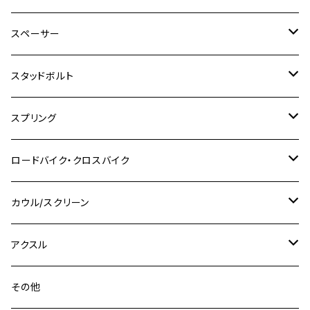
SR500
ハンターカブ
GSX250E KATANA
CBR250R
Ninja ZX-25R
NMAX
M6
M8
M6
M8
M5
ヤマハ
カワサキ
M10 P1.0
チタン
ステンレス
スペーサー
CB223S
KLX250ES
Ninja650
TW200
GSX400E KATANA
CBR250RR
Z900RS
NMAX155
M8
M10
M8
M10
M6
ホンダ
M10 P1.25
M10 P1.0
M7 P1.0
CB400 FOUR
チタン
ステンレス
スタッドボルト
KLX250SR
Ninja650R
TW225
GSX400 IMPULSE
CBR400F
Z900RS CAFE
SR400
M10
M12
M10
M12
M8
ヤマハ
M10 P1.25
M8 P1.0
CB400 SUPER FOUR
M7 P1.0
KSR110
Ninja1000
チタン
M8
スプリング
XJ400
GSX-S750
CBX400F
Z1000
SR500
M14
M12
M14
M10
スズキ
M8 P1.25
CB400 SUPER BOLDOR
M8 P1.25
Ninja 250R
Ninja1000SX
XJ400D
アルミ
M10
ステンレス
ロードバイク・クロスバイク
GSX-R1000
CRF250L / M / CRF250RALLY
ZEPHYER 400
XSR125
M16
M14
M12
CB400SS
M10 P1.0
Ninja 250
Ninja ZX-6R
XJ550
GSX-R1000R
チタン
ステムボルト
カウル/スクリーン
FT223 / CB223S
ZEPHYER χ
YZF-R3
M24
M16
CB750F
M10 P1.25
Ninja 400R
Ninja ZX-10R
XS650SP
GSX1100S KATANA
GB250 CLUBMAN
ステムナット
スクリーンボルト
アクスル
ZEPHYER 750
YZF-R25
M18
CB900F
Ninja 400
Ninja ZX-25R
XSR125
GSX1300R HAYABUSA
GB350
ZEPHYER 750RS
ステアリングポスト
アクスルナット
その他
YZF-R125
M20