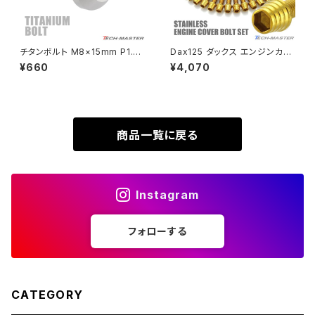
XL230
ZRX1200DAEG
チタンボルト M8×15mm P1.25
Dax125 ダックス エンジンカバ
テーパーヘッド 六角穴 ボタンボ
ー クランクケース ボルト 25本
¥660
¥4,070
XR230
ルト シルバーカラー 素地 1個 J
セット ステンレス製 ホンダ車用
ZRX1200R
A745
ゴールドカラー TB6952
XR230 MOTARD
ZRX1200S
商品一覧に戻る
ZOMMER X
ZZR1100
Instagram
ZZR1400
フォローする
250TR
CATEGORY