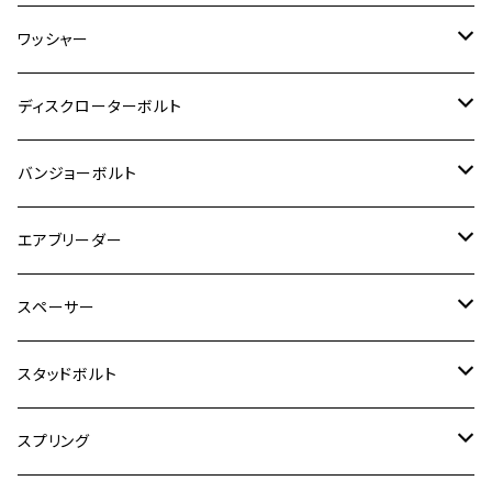
RZ350R
スーパーカブ110
GSR600
CB400 SUPER FOUR
Ninja 400
M7
M10
BW’S125
M8
M8
M5
M5
M6
M5
M4
チタン
ステンレス
ワッシャー
モンキー125
GPZ900R
Ninja250
RZ350RR
PCX
GSX-R125
CB400 SUPER BOLDOR
Ninja 400R
M8
MT-03
M10
M10
M6
M8
M6
M5
M3
M4
チタン
ステンレス
ディスクローターボルト
ADV150
GPZ1100
Ninja250R
SEROW250
PCX150
GSX-S125
CB1300 SUPER FOUR
Ninja 1000
M10
MT-25
M8
M10
M4
M5
M4
M6
チタン
ステンレス
バンジョーボルト
Ape50
KLX125
Ninja400
SR400
GROM/MSX125
GSX250R
CB1300 SUPER BOLDOR
Ninja 1000SX
MT-125
M10
M5
M6
M5
M7
M4
ホンダ
チタン
ステンレス
エアブリーダー
Ape100
KLX250
Ninja400R
SR500
ハンターカブ
GSX250E KATANA
CBR250R
Ninja ZX-25R
NMAX
M6
M8
M6
M8
M5
ヤマハ
カワサキ
M10 P1.0
チタン
ステンレス
スペーサー
CB223S
KLX250ES
Ninja650
TW200
GSX400E KATANA
CBR250RR
Z900RS
NMAX155
M8
M10
M8
M10
M6
ホンダ
M10 P1.25
M10 P1.0
M7 P1.0
CB400 FOUR
チタン
ステンレス
スタッドボルト
KLX250SR
Ninja650R
TW225
GSX400 IMPULSE
CBR400F
Z900RS CAFE
SR400
M10
M12
M10
M12
M8
ヤマハ
M10 P1.25
M8 P1.0
CB400 SUPER FOUR
M7 P1.0
KSR110
Ninja1000
チタン
M8
スプリング
XJ400
GSX-S750
CBX400F
Z1000
SR500
M14
M12
M14
M10
スズキ