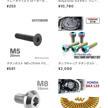
ブレーキディスク ローターボル
Ninja1000 64チタン ブレーキ
ト M8×15mm P1.25 ヤマハ用
ディスクローターボルト フロント
¥253
¥10,780
ミニフラット ホールヘッド ステン
リア 14本セット カワサキ車用 ゴ
PCX
ZEPHYR 750
レス ゴールドカラー＆ブルー T
ールド JA22103
D0343
PCX150
ZEPYER 750 RS
PCX160
ZEPHYER 1100
Rebel250
ZEPHYER 1100 RS
チタンボルト M5×25mm P0.8
タンクキャップ チタンボルト バ
Rebel500
ZRX400
皿ボルト 六角穴付き キャップボ
イク ヤマハ 5穴用 焼きチタンカ
¥561
¥2,090
ルト ブラック 1個 JA1519
ラー 5本セット JA966
SUPER HAWK
ZRX-Ⅱ
SUPER HAWKⅢ
ZRX1100
VTR250
ZRX1100-Ⅱ