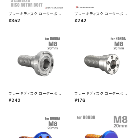
CRF250L
W800
ドライブチェーンアジャスターボルトカバー
ブレーキディスク ローターボル
ブレーキディスク ローターボル
ト M8×20mm P1.25 ホンダ用
ト M8×15mm P1.25 ホンダ用
¥352
¥242
デザインヘッド ゴールドカラー&
フラットヘッド マットタイプ シル
CRF250M
Z125 PRO
ブルー TD0372
バーカラー TD0199
クラッチケーブル アジャスター
FTR223
Z250
チェーンアジャスター
GB250 CLUBMAN
Z400
マシニングネットアンカー
GB350
Z400J
ブレーキディスク ローターボル
ブレーキディスク ローターボル
GB350S
Z400FX
ト M8×20mm P1.25 ホンダ用
ト M8×20mm P1.25 ホンダ用
¥242
¥176
デザインヘッド シルバーカラー
ミニフラット ホールヘッド ステン
TD0164
レス シルバーカラー TD0275
GROM
Z550FX
HAWK CB250T
Z650