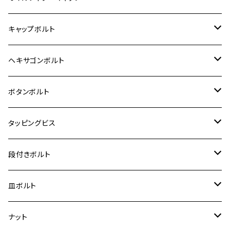
12V モンキー
BALIUS-Ⅱ
Z900RS SE
MT-03
CB1300SF/CB1300SB
スズキ【ステンレス】
SUZUKI
ホンダ
M20 P1.5
キャップボルト
12V Fi モンキー
D-TRACER125
ゼファー400/ゼファーχ
MT-25
CB400SF/CB400SB
ジクサー150
ホンダ【チタン】
YAMAHA
ヤマハ
M20 P2.5
ステンレス
ヘキサゴンボルト
クロスカブ50
D-TRACKER
ゼファー750/ゼファー750RS
MT-125
ダックス125
ジクサー250
ジェイド
M4
カワサキ【チタン】
スズキ
M30 P1.5
チタン
ステンレス
ボタンボルト
クロスカブ110
D-TRACKER X
ゼファー1100/ゼファー1100RS
RZ250
モンキー125
ジクサーSF250
スーパーカブ C125
M5
250TR
M3
M4
ヤマハ【チタン】
チタン
ステンレス
タッピングビス
ジェイド
ER-6F
ZRX400/ZRXⅡ
RZ250R
レブル250
BANDIT250
ハンターカブ CT125
M6
GPZ900R
M4
M5
シグナスX
M4
M4
スズキ【チタン】
チタン
ステンレス
段付きボルト
スーパーカブ C125
ER-6N
ZRX1100/ZRX1100Ⅱ
RZ250RR
ハンターカブ125
GS400
ダックス125
M8
Ninja H2
M5
M6
シグナスX SR
M5
M5
KATANA
M3
M4
チタン
ステンレス
皿ボルト
ダックス125
ESTRELLA
ZRX1200R/ZRX1200S
RZ350
クロスカブ110
GSR400
モンキー125
M10
Ninja 250
M6
M8
マジェスティS
M6
M6
M4
M5
M4
M5
チタン
ステンレス
ナット
ハンターカブ CT125
ESTRELLA RS
ZRX1200DAEG