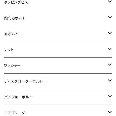
スーパーカブ C125
M5
250TR
M3
M4
ヤマハ【チタン】
チタン
ステンレス
タッピングビス
ジェイド
ER-6F
ZRX400/ZRXⅡ
RZ250R
レブル250
BANDIT250
ハンターカブ CT125
M6
GPZ900R
M4
M5
シグナスX
M4
M4
スズキ【チタン】
チタン
ステンレス
段付きボルト
スーパーカブ C125
ER-6N
ZRX1100/ZRX1100Ⅱ
RZ250RR
ハンターカブ125
GS400
ダックス125
M8
Ninja H2
M5
M6
シグナスX SR
M5
M5
KATANA
M3
M4
チタン
ステンレス
皿ボルト
ダックス125
ESTRELLA
ZRX1200R/ZRX1200S
RZ350
クロスカブ110
GSR400
モンキー125
M10
Ninja 250
M6
M8
マジェスティS
M6
M6
M4
M5
M4
M5
チタン
ステンレス
ナット
ハンターカブ CT125
ESTRELLA RS
ZRX1200DAEG
RZ350R
スーパーカブ110
GSR600
CB400 SUPER FOUR
Ninja 400
M7
M10
BW’S125
M8
M8
M5
M5
M6
M5
M4
チタン
ステンレス
ワッシャー
モンキー125
GPZ900R
Ninja250
RZ350RR
PCX
GSX-R125
CB400 SUPER BOLDOR
Ninja 400R
M8
MT-03
M10
M10
M6
M8
M6
M5
M3
M4
チタン
ステンレス
ディスクローターボルト
ADV150
GPZ1100
Ninja250R
SEROW250
PCX150
GSX-S125
CB1300 SUPER FOUR
Ninja 1000
M10
MT-25
M8
M10
M4
M5
M4
M6
チタン
ステンレス
バンジョーボルト
Ape50
KLX125
Ninja400
SR400
GROM/MSX125
GSX250R
CB1300 SUPER BOLDOR
Ninja 1000SX
MT-125
M10
M5
M6
M5
M7
M4
ホンダ
チタン
ステンレス
エアブリーダー
Ape100
KLX250
Ninja400R