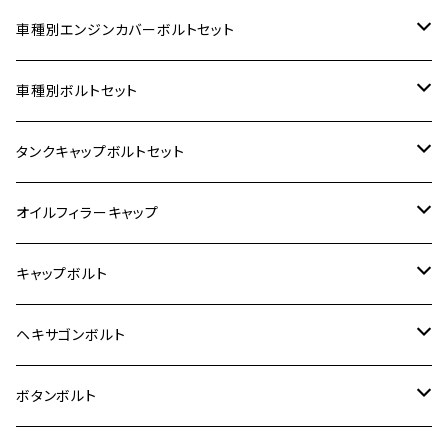
車種別エンジンカバーボルトセット
ホンダ【ステンレス】
車種別ボルトセット
400X
カワサキ【ステンレス】
KAWASAKI
タンクキャップボルトセット
6V モンキー
BALIUS
Z900RS/Z900RS CAFE
ヤマハ【ステンレス】
HONDA
カワサキ
オイルフィラーキャップ
12V モンキー
BALIUS-Ⅱ
Z900RS SE
MT-03
CB1300SF/CB1300SB
スズキ【ステンレス】
SUZUKI
ホンダ
M20 P1.5
キャップボルト
12V Fi モンキー
D-TRACER125
ゼファー400/ゼファーχ
MT-25
CB400SF/CB400SB
ジクサー150
ホンダ【チタン】
YAMAHA
ヤマハ
M20 P2.5
ステンレス
ヘキサゴンボルト
クロスカブ50
D-TRACKER
ゼファー750/ゼファー750RS
MT-125
ダックス125
ジクサー250
ジェイド
M4
カワサキ【チタン】
スズキ
M30 P1.5
チタン
ステンレス
ボタンボルト
クロスカブ110
D-TRACKER X
ゼファー1100/ゼファー1100RS
RZ250
モンキー125
ジクサーSF250