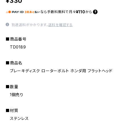
¥330
¥110
なら
手数料無料で
月々
から
別途送料がかかります。
送料を確認する
■商品番号
TD0189
■商品名
ブレーキディスク ローターボルト ホンダ用 フラットヘッド
■数量
1個売り
■材質
ステンレス