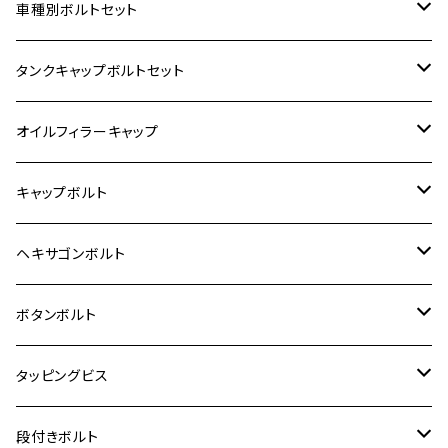
ホンダ【ステンレス】
車種別ボルトセット
400X
カワサキ【ステンレス】
KAWASAKI
タンクキャップボルトセット
6V モンキー
BALIUS
Z900RS/Z900RS CAFE
ヤマハ【ステンレス】
HONDA
カワサキ
オイルフィラーキャップ
12V モンキー
BALIUS-Ⅱ
Z900RS SE
MT-03
CB1300SF/CB1300SB
スズキ【ステンレス】
SUZUKI
ホンダ
M20 P1.5
キャップボルト
12V Fi モンキー
D-TRACER125
ゼファー400/ゼファーχ
MT-25
CB400SF/CB400SB
ジクサー150
ホンダ【チタン】
YAMAHA
ヤマハ
M20 P2.5
ステンレス
ヘキサゴンボルト
クロスカブ50
D-TRACKER
ゼファー750/ゼファー750RS
MT-125
ダックス125
ジクサー250
ジェイド
M4
カワサキ【チタン】
スズキ
M30 P1.5
チタン
ステンレス
ボタンボルト
クロスカブ110
D-TRACKER X
ゼファー1100/ゼファー1100RS
RZ250
モンキー125
ジクサーSF250
スーパーカブ C125
M5
250TR
M3
M4
ヤマハ【チタン】
チタン
ステンレス
タッピングビス
ジェイド
ER-6F
ZRX400/ZRXⅡ
RZ250R
レブル250
BANDIT250
ハンターカブ CT125
M6
GPZ900R
M4
M5
シグナスX
M4
M4
スズキ【チタン】
チタン
ステンレス
段付きボルト