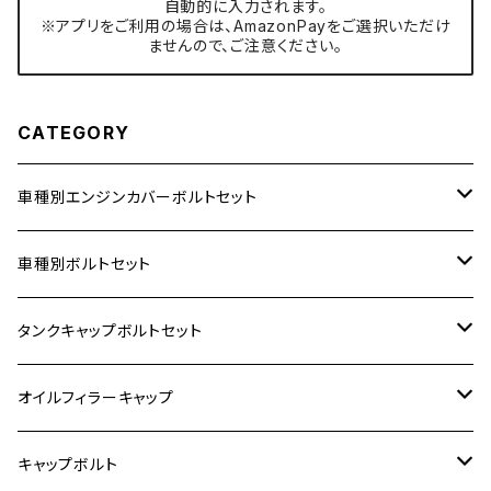
自動的に入力されます。
※アプリをご利用の場合は、AmazonPayをご選択いただけ
ませんので、ご注意ください。
CATEGORY
車種別エンジンカバーボルトセット
ホンダ【ステンレス】
車種別ボルトセット
400X
カワサキ【ステンレス】
KAWASAKI
タンクキャップボルトセット
6V モンキー
BALIUS
Z900RS/Z900RS CAFE
ヤマハ【ステンレス】
HONDA
カワサキ
オイルフィラーキャップ
12V モンキー
BALIUS-Ⅱ
Z900RS SE
MT-03
CB1300SF/CB1300SB
スズキ【ステンレス】
SUZUKI
ホンダ
M20 P1.5
キャップボルト