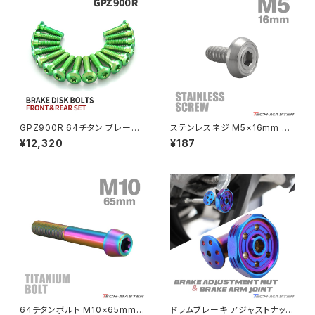
PCX150
ZEPYER 750 RS
PCX160
ZEPHYER 1100
Rebel250
ZEPHYER 1100 RS
GPZ900R 64チタン ブレーキ
ステンレスネジ M5×16mm タ
Rebel500
ZRX400
ディスクローターボルト フロント
ッピングビス 六角穴 フラットヘ
¥12,320
¥187
リア 16本セット カワサキ車用 グ
ッド シルバーカラー 1個 TC016
リーン JA22114
8
SUPER HAWK
ZRX-Ⅱ
SUPER HAWKⅢ
ZRX1100
VTR250
ZRX1100-Ⅱ
XL230
ZRX1200DAEG
64チタンボルト M10×65mm
ドラムブレーキ アジャストナット