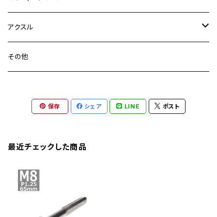
YZF-R3
M24
M16
CB750F
M10 P1.25
Ninja 400R
Ninja ZX-10R
XS650SP
GSX1100S KATANA
GB250 CLUBMAN
ステムナット
スクリーンボルト
アクスル
ZEPHYER 750
YZF-R25
M18
CB900F
Ninja 400
Ninja ZX-25R
XSR125
GSX1300R HAYABUSA
GB350
ZEPHYER 750RS
ステアリングポスト
アクスルナット
その他
YZF-R125
M20
CB1300 SUPER FOUR
Ninja 650
Z1000
XJR400
INAZUMA400
GB350S
ZEPHYER 1100
XJR400
シートクランプ
アクスルスライダー
M22
CB1300 SUPER BOLDOR
Ninja 1000
Z250
XJR400R
KATANA
保存
シェア
LINE
ポスト
GROM
ZEPHYER 1100RS
XJR400R
シートポストボルト
アクスルカラー
CB125R
Ninja 1000SX
Z125 PRO
YZF-R1
SV650
MSX125
Z H2
XMAX
クランクアームボルト
最近チェックした商品
CB250R
Ninja ZX-25R
BALIUS/BALIUS-II
YZF-R3
SV650X
PCX
ZRX400
クランクケースカバー
CBR250R
Ninja ZX-6R
GPZ900R
YZF-R15
V-Storom250
PCX160
ZRX-Ⅱ
ディレイラーボルト
CBR250RR
Ninja ZX-10R
KSR110
YZF-R25