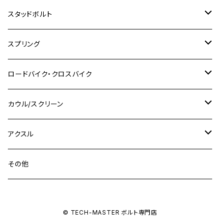
M8
M10
M8
M10
M6
ホンダ
M10 P1.25
M10 P1.0
M7 P1.0
CB400 FOUR
チタン
ステンレス
スタッドボルト
KLX250SR
Ninja650R
TW225
GSX400 IMPULSE
CBR400F
Z900RS CAFE
SR400
M10
M12
M10
M12
M8
ヤマハ
M10 P1.25
M8 P1.0
CB400 SUPER FOUR
M7 P1.0
KSR110
Ninja1000
チタン
M8
スプリング
XJ400
GSX-S750
CBX400F
Z1000
SR500
M14
M12
M14
M10
スズキ
M8 P1.25
CB400 SUPER BOLDOR
M8 P1.25
Ninja 250R
Ninja1000SX
XJ400D
アルミ
M10
ステンレス
ロードバイク・クロスバイク
GSX-R1000
CRF250L / M / CRF250RALLY
ZEPHYER 400
XSR125
M16
M14
M12
CB400SS
M10 P1.0
Ninja 250
Ninja ZX-6R
XJ550
GSX-R1000R
チタン
ステムボルト
カウル/スクリーン
FT223 / CB223S
ZEPHYER χ
YZF-R3
M24
M16
CB750F
M10 P1.25
Ninja 400R
Ninja ZX-10R
XS650SP
GSX1100S KATANA
GB250 CLUBMAN
ステムナット
スクリーンボルト
アクスル
ZEPHYER 750
YZF-R25
M18
CB900F
Ninja 400
Ninja ZX-25R
XSR125
GSX1300R HAYABUSA
GB350
ZEPHYER 750RS
ステアリングポスト
アクスルナット
その他
YZF-R125
M20
CB1300 SUPER FOUR
Ninja 650
Z1000
XJR400
INAZUMA400
GB350S
ZEPHYER 1100
XJR400
シートクランプ
アクスルスライダー
M22
CB1300 SUPER BOLDOR
Ninja 1000
Z250
XJR400R
© TECH-MASTER ボルト専門店
KATANA
GROM
ZEPHYER 1100RS