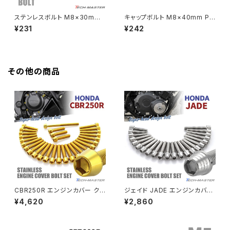
HAWKⅡ CB400T
Z900
ステンレスボルト M8×30mm
キャップボルト M8×40mm P1.
P1.25 テーパーシェルヘッド キ
25 テーパー ステンレス シルバ
¥231
¥242
HAWKⅡ CB400N
ャップボルト ゴールドカラー TB
ー＆焼きチタンカラー 1個 TB0
Z900RS
0332
629
HORNET250
Z900RS CAFE
その他の商品
JADE250
Z1000
MSX125
Z H2
NSR50
ZEPHYR 400
NSR80
ZEPHYR χ
CBR250R エンジンカバー クラ
ジェイド JADE エンジンカバー
ンクケース ボルト 29本セット
クランクケース ボルト 22本セッ
¥4,620
¥2,860
ステンレス製 ホンダ車用 ゴール
ト ステンレス製 ホンダ車用 シ
PCX
ZEPHYR 750
ドカラー TB6439
ルバーカラー TB6876