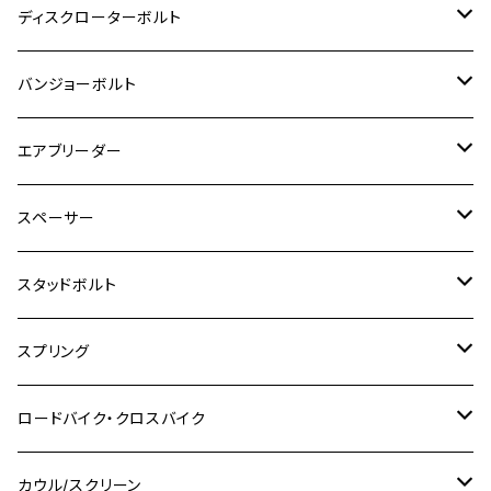
M8
M6
M5
M3
M4
チタン
ステンレス
ディスクローターボルト
ADV150
GPZ1100
Ninja250R
SEROW250
PCX150
GSX-S125
CB1300 SUPER FOUR
Ninja 1000
M10
MT-25
M8
M10
M4
M5
M4
M6
チタン
ステンレス
バンジョーボルト
Ape50
KLX125
Ninja400
SR400
GROM/MSX125
GSX250R
CB1300 SUPER BOLDOR
Ninja 1000SX
MT-125
M10
M5
M6
M5
M7
M4
ホンダ
チタン
ステンレス
エアブリーダー
Ape100
KLX250
Ninja400R
SR500
ハンターカブ
GSX250E KATANA
CBR250R
Ninja ZX-25R
NMAX
M6
M8
M6
M8
M5
ヤマハ
カワサキ
M10 P1.0
チタン
ステンレス
スペーサー
CB223S
KLX250ES
Ninja650
TW200
GSX400E KATANA
CBR250RR
Z900RS
NMAX155
M8
M10
M8
M10
M6
ホンダ
M10 P1.25
M10 P1.0
M7 P1.0
CB400 FOUR
チタン
ステンレス
スタッドボルト
KLX250SR
Ninja650R
TW225
GSX400 IMPULSE
CBR400F
Z900RS CAFE
SR400
M10
M12
M10
M12
M8
ヤマハ
M10 P1.25
M8 P1.0
CB400 SUPER FOUR
M7 P1.0
KSR110
Ninja1000
チタン
M8
スプリング
XJ400
GSX-S750
CBX400F
Z1000
SR500
M14
M12
M14
M10
スズキ
M8 P1.25
CB400 SUPER BOLDOR
M8 P1.25
Ninja 250R
Ninja1000SX
XJ400D
アルミ
M10
ステンレス
ロードバイク・クロスバイク
GSX-R1000
CRF250L / M / CRF250RALLY
ZEPHYER 400
XSR125
M16
M14
M12
CB400SS
M10 P1.0
Ninja 250
Ninja ZX-6R
XJ550
GSX-R1000R
チタン
ステムボルト
カウル/スクリーン
FT223 / CB223S
ZEPHYER χ