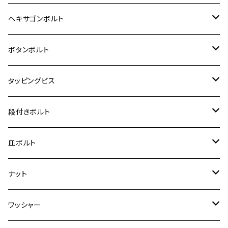
12V Fi モンキー
D-TRACER125
ゼファー400/ゼファーχ
MT-25
CB400SF/CB400SB
ジクサー150
ホンダ【チタン】
YAMAHA
ヤマハ
M20 P2.5
ステンレス
ヘキサゴンボルト
クロスカブ50
D-TRACKER
ゼファー750/ゼファー750RS
MT-125
ダックス125
ジクサー250
ジェイド
M4
カワサキ【チタン】
スズキ
M30 P1.5
チタン
ステンレス
ボタンボルト
クロスカブ110
D-TRACKER X
ゼファー1100/ゼファー1100RS
RZ250
モンキー125
ジクサーSF250
スーパーカブ C125
M5
250TR
M3
M4
ヤマハ【チタン】
チタン
ステンレス
タッピングビス
ジェイド
ER-6F
ZRX400/ZRXⅡ
RZ250R
レブル250
BANDIT250
ハンターカブ CT125
M6
GPZ900R
M4
M5
シグナスX
M4
M4
スズキ【チタン】
チタン
ステンレス
段付きボルト
スーパーカブ C125
ER-6N
ZRX1100/ZRX1100Ⅱ
RZ250RR
ハンターカブ125
GS400
ダックス125
M8
Ninja H2
M5
M6
シグナスX SR
M5
M5
KATANA
M3
M4
チタン
ステンレス
皿ボルト
ダックス125
ESTRELLA
ZRX1200R/ZRX1200S
RZ350
クロスカブ110
GSR400
モンキー125
M10
Ninja 250
M6
M8
マジェスティS
M6
M6
M4
M5
M4
M5
チタン
ステンレス
ナット
ハンターカブ CT125
ESTRELLA RS
ZRX1200DAEG
RZ350R
スーパーカブ110
GSR600
CB400 SUPER FOUR
Ninja 400
M7
M10
BW’S125
M8
M8
M5
M5
M6
M5
M4
チタン
ステンレス
ワッシャー
モンキー125
GPZ900R
Ninja250
RZ350RR
PCX
GSX-R125
CB400 SUPER BOLDOR
Ninja 400R
M8
MT-03
M10
M10
M6