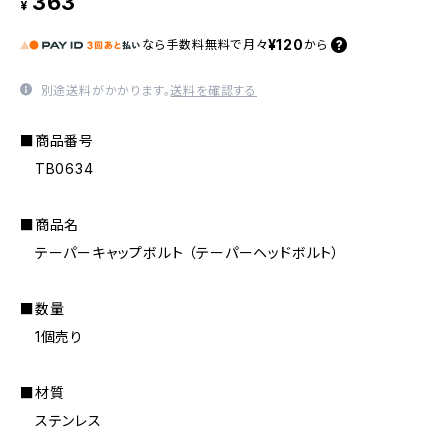
363
¥
¥120
なら
手数料無料で
月々
から
別途送料がかかります。
送料を確認する
■商品番号
TB0634
■商品名
テーパーキャップボルト （テーパーヘッドボルト）
■数量
1個売り
■材質
ステンレス