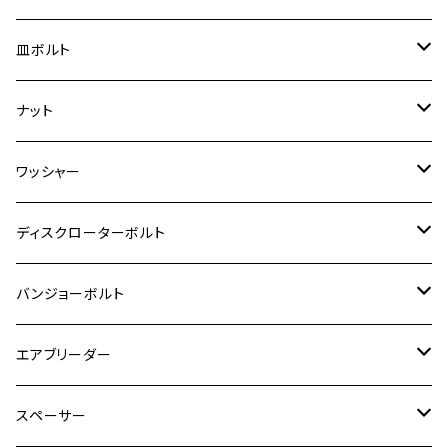
スーパーカブ C125
ER-6N
ZRX1100/ZRX1100Ⅱ
RZ250RR
ハンターカブ125
GS400
ダックス125
M8
Ninja H2
M5
M6
シグナスX SR
M5
M5
KATANA
M3
M4
チタン
ステンレス
皿ボルト
ダックス125
ESTRELLA
ZRX1200R/ZRX1200S
RZ350
クロスカブ110
GSR400
モンキー125
M10
Ninja 250
M6
M8
マジェスティS
M6
M6
M4
M5
M4
M5
チタン
ステンレス
ナット
ハンターカブ CT125
ESTRELLA RS
ZRX1200DAEG
RZ350R
スーパーカブ110
GSR600
CB400 SUPER FOUR
Ninja 400
M7
M10
BW’S125
M8
M8
M5
M5
M6
M5
M4
チタン
ステンレス
ワッシャー
モンキー125
GPZ900R
Ninja250
RZ350RR
PCX
GSX-R125
CB400 SUPER BOLDOR
Ninja 400R
M8
MT-03
M10
M10
M6
M8
M6
M5
M3
M4
チタン
ステンレス
ディスクローターボルト
ADV150
GPZ1100
Ninja250R
SEROW250
PCX150
GSX-S125
CB1300 SUPER FOUR
Ninja 1000
M10
MT-25
M8
M10
M4
M5
M4
M6
チタン
ステンレス
バンジョーボルト
Ape50
KLX125
Ninja400
SR400
GROM/MSX125
GSX250R
CB1300 SUPER BOLDOR
Ninja 1000SX
MT-125
M10
M5
M6
M5
M7
M4
ホンダ
チタン
ステンレス
エアブリーダー
Ape100
KLX250
Ninja400R
SR500
ハンターカブ
GSX250E KATANA
CBR250R
Ninja ZX-25R
NMAX
M6
M8
M6
M8
M5
ヤマハ
カワサキ
M10 P1.0
チタン
ステンレス
スペーサー
CB223S
KLX250ES
Ninja650
TW200
GSX400E KATANA
CBR250RR
Z900RS
NMAX155