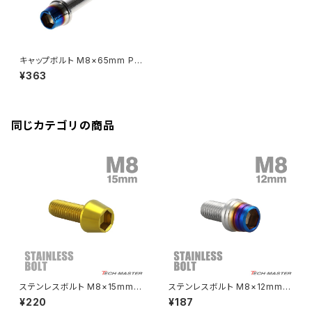
Rebel250
ZRX1100
Vブレーキ台座ボルト
CBR400F
Ninja ZX-14R
エリミネーター/SE
YZF-R125
Rebel500
ZRX1100-Ⅱ
キャップボルト M8×65mm P1.
バーエンド
CBR400R
25 テーパー ステンレス シルバ
Ninja H2
¥363
ー＆焼きチタンカラー 1個 TB0
VTR250
ZRX1200DAEG
634
エアバルブキャップ
CBX400F
VERSYS 650
XR230 モタード / SL230
同じカテゴリの商品
ZRX1200R
CBX550F
ミラーホールキャップ
VULCAN S
ZRX1200S
CL400
W400
ミラーアームスリーブ
エストレヤ
CRF250 RALLY
W650
キックペダルカバー
CRF250L
W800
ドライブチェーンアジャスターボルトカバー
ステンレスボルト M8×15mm P
ステンレスボルト M8×12mm P
1.25 テーパーヘッド キャップボ
1.25 テーパーシェルヘッド キャ
¥220
¥187
ルト ゴールドカラー TB0093
ップボルト シルバー×焼きチタン
CRF250M
Z125 PRO