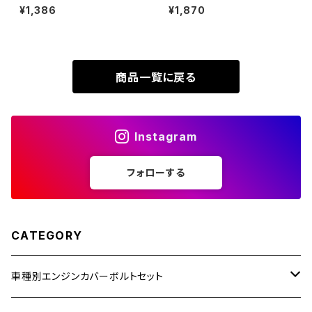
P1.25 テーパーヘッド トルクス
＆アームジョイント グルーヴヘッ
¥1,386
¥1,870
XR230
穴付き キャップボルト 焼きチタ
ド M6 P=1.00 SUSステンレス
ZRX1200R
ンカラー 虹色 1個 JA409
焼きチタンカラー TH0363
XR230 MOTARD
ZRX1200S
商品一覧に戻る
ZOMMER X
ZZR1100
Instagram
ZZR1400
フォローする
250TR
CATEGORY
車種別エンジンカバーボルトセット