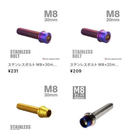
カラー TB0869
クラッチケーブル アジャスター
FTR223
Z250
チェーンアジャスター
GB250 CLUBMAN
Z400
マシニングネットアンカー
GB350
Z400J
ステンレスボルト M8×30mm
ステンレスボルト M8×20mm
GB350S
Z400FX
P1.25 スリムヘッド キャップボ
P1.25 スリムヘッド キャップボ
¥231
¥209
ルト 焼きチタンカラー TB1121
ルト 焼きチタンカラー TB1119
GROM
Z550FX
HAWK CB250T
Z650
HAWK CB250N
Z650RS