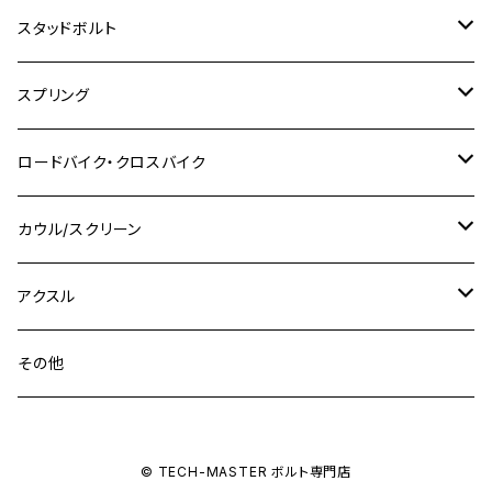
M8
M10
M8
M10
M6
ホンダ
M10 P1.25
M10 P1.0
M7 P1.0
CB400 FOUR
チタン
ステンレス
スタッドボルト
KLX250SR
Ninja650R
TW225
GSX400 IMPULSE
CBR400F
Z900RS CAFE
SR400
M10
M12
M10
M12
M8
ヤマハ
M10 P1.25
M8 P1.0
CB400 SUPER FOUR
M7 P1.0
KSR110
Ninja1000
チタン
M8
スプリング
XJ400
GSX-S750
CBX400F
Z1000
SR500
M14
M12
M14
M10
スズキ
M8 P1.25
CB400 SUPER BOLDOR
M8 P1.25
Ninja 250R
Ninja1000SX
XJ400D
アルミ
M10
ステンレス
ロードバイク・クロスバイク
GSX-R1000
CRF250L / M / CRF250RALLY
ZEPHYER 400
XSR125
M16
M14
M12
CB400SS
M10 P1.0
Ninja 250
Ninja ZX-6R
XJ550
GSX-R1000R
チタン
ステムボルト
カウル/スクリーン
FT223 / CB223S
ZEPHYER χ
YZF-R3
M24
M16
CB750F
M10 P1.25
Ninja 400R
Ninja ZX-10R
XS650SP
GSX1100S KATANA
GB250 CLUBMAN
ステムナット
スクリーンボルト
アクスル
ZEPHYER 750
YZF-R25
M18
CB900F
Ninja 400
Ninja ZX-25R
XSR125
GSX1300R HAYABUSA
GB350
ZEPHYER 750RS
ステアリングポスト
アクスルナット
その他
YZF-R125
M20
CB1300 SUPER FOUR
Ninja 650
Z1000
XJR400
INAZUMA400
GB350S
ZEPHYER 1100
XJR400
シートクランプ
アクスルスライダー
M22
CB1300 SUPER BOLDOR
Ninja 1000
Z250
XJR400R
© TECH-MASTER ボルト専門店
KATANA
GROM
ZEPHYER 1100RS
XJR400R