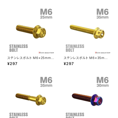
TB0548
焼きチタンカラー TB0997
クラッチケーブル アジャスター
FTR223
Z250
チェーンアジャスター
GB250 CLUBMAN
Z400
マシニングネットアンカー
GB350
Z400J
ステンレスボルト M6×25mm
ステンレスボルト M6×35mm
GB350S
Z400FX
P1.0 フランジ付き 六角ボルト
P1.0 六角ボルト フラワーヘッド
¥297
¥297
CNC ヘキサゴンヘッド ゴールド
キャップボルト ゴールドカラー
カラー TB1274
TB0489
GROM
Z550FX
HAWK CB250T
Z650
HAWK CB250N
Z650RS