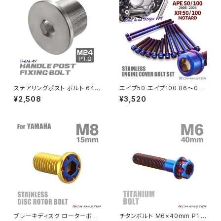
PCX150
ZEPYER 750 RS
PCX160
ZEPHYER 1100
Rebel250
ZEPHYER 1100 RS
ステアリングポスト ボルト 64チ
エイプ50 エイプ100 06〜08
Rebel500
ZRX400
タン製 折りたたみ自転車 DAH
年 XRモタード エンジンカバー
¥2,508
¥3,520
ON等に シルバー 素地 1個 JA
クランクケース ボルト 14本セッ
500
ト ステンレス製 焼きチタンカラ
SUPER HAWK
ー TB6193
ZRX-Ⅱ
SUPER HAWKⅢ
ZRX1100
VTR250
ZRX1100-Ⅱ
XL230
ZRX1200DAEG
ブレーキディスク ローターボル
チタンボルト M6×40mm P1.0