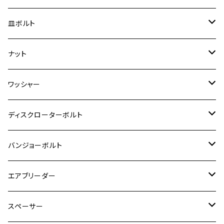
スーパーカブ C125
ER-6N
ZRX1100/ZRX1100Ⅱ
RZ250RR
ハンターカブ125
GS400
ダックス125
M8
Ninja H2
M5
M6
シグナスX SR
M5
M5
KATANA
M3
M4
チタン
ステンレス
皿ボルト
ダックス125
ESTRELLA
ZRX1200R/ZRX1200S
RZ350
クロスカブ110
GSR400
モンキー125
M10
Ninja 250
M6
M8
マジェスティS
M6
M6
M4
M5
M4
M5
チタン
ステンレス
ナット
ハンターカブ CT125
ESTRELLA RS
ZRX1200DAEG
RZ350R
スーパーカブ110
GSR600
CB400 SUPER FOUR
Ninja 400
M7
M10
BW’S125
M8
M8
M5
M5
M6
M5
M4
チタン
ステンレス
ワッシャー
モンキー125
GPZ900R
Ninja250
RZ350RR
PCX
GSX-R125
CB400 SUPER BOLDOR
Ninja 400R
M8
MT-03
M10
M10
M6
M8
M6
M5
M3
M4
チタン
ステンレス
ディスクローターボルト
ADV150
GPZ1100
Ninja250R
SEROW250
PCX150
GSX-S125
CB1300 SUPER FOUR
Ninja 1000
M10
MT-25
M8
M10
M4
M5
M4
M6
チタン
ステンレス
バンジョーボルト
Ape50
KLX125
Ninja400
SR400
GROM/MSX125
GSX250R
CB1300 SUPER BOLDOR
Ninja 1000SX
MT-125
M10
M5
M6
M5
M7
M4
ホンダ
チタン
ステンレス
エアブリーダー
Ape100
KLX250
Ninja400R
SR500
ハンターカブ
GSX250E KATANA
CBR250R
Ninja ZX-25R
NMAX
M6
M8
M6
M8
M5
ヤマハ
カワサキ
M10 P1.0
チタン
ステンレス
スペーサー
CB223S
KLX250ES
Ninja650
TW200
GSX400E KATANA
CBR250RR
Z900RS
NMAX155