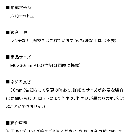
■頭部穴形状
六角ナット型
■適合工具
レンチなど（肉抜きはされていますが、特殊な工具は不要）
■商品サイズ
M6×30mm P1.0（詳細は画像に掲載）
■ネジの長さ
30mm（告知なしで変更の時あり、詳細のサイズが必要な場合
は要問い合わせ。ロットにより全ネジ、半ネジが異なりますが、選
ぶことができません。）
■適合車種
汎用タイプ。サイズ等でご判断ください。なお、適合車種に関して