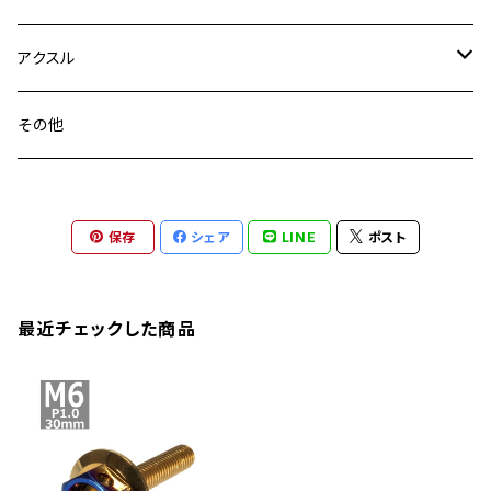
YZF-R3
M24
M16
CB750F
M10 P1.25
Ninja 400R
Ninja ZX-10R
XS650SP
GSX1100S KATANA
GB250 CLUBMAN
ステムナット
スクリーンボルト
アクスル
ZEPHYER 750
YZF-R25
M18
CB900F
Ninja 400
Ninja ZX-25R
XSR125
GSX1300R HAYABUSA
GB350
ZEPHYER 750RS
ステアリングポスト
アクスルナット
その他
YZF-R125
M20
CB1300 SUPER FOUR
Ninja 650
Z1000
XJR400
INAZUMA400
GB350S
ZEPHYER 1100
XJR400
シートクランプ
アクスルスライダー
M22
CB1300 SUPER BOLDOR
Ninja 1000
Z250
XJR400R
KATANA
保存
シェア
LINE
ポスト
GROM
ZEPHYER 1100RS
XJR400R
シートポストボルト
アクスルカラー
CB125R
Ninja 1000SX
Z125 PRO
YZF-R1
SV650
MSX125
Z H2
XMAX
クランクアームボルト
最近チェックした商品
CB250R
Ninja ZX-25R
BALIUS/BALIUS-II
YZF-R3
SV650X
PCX
ZRX400
クランクケースカバー
CBR250R
Ninja ZX-6R
GPZ900R
YZF-R15
V-Storom250
PCX160
ZRX-Ⅱ
ディレイラーボルト
CBR250RR
Ninja ZX-10R
KSR110
YZF-R25