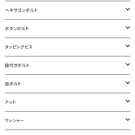
12V Fi モンキー
D-TRACER125
ゼファー400/ゼファーχ
MT-25
CB400SF/CB400SB
ジクサー150
ホンダ【チタン】
YAMAHA
ヤマハ
M20 P2.5
ステンレス
ヘキサゴンボルト
クロスカブ50
D-TRACKER
ゼファー750/ゼファー750RS
MT-125
ダックス125
ジクサー250
ジェイド
M4
カワサキ【チタン】
スズキ
M30 P1.5
チタン
ステンレス
ボタンボルト
クロスカブ110
D-TRACKER X
ゼファー1100/ゼファー1100RS
RZ250
モンキー125
ジクサーSF250
スーパーカブ C125
M5
250TR
M3
M4
ヤマハ【チタン】
チタン
ステンレス
タッピングビス
ジェイド
ER-6F
ZRX400/ZRXⅡ
RZ250R
レブル250
BANDIT250
ハンターカブ CT125
M6
GPZ900R
M4
M5
シグナスX
M4
M4
スズキ【チタン】
チタン
ステンレス
段付きボルト
スーパーカブ C125
ER-6N
ZRX1100/ZRX1100Ⅱ
RZ250RR
ハンターカブ125
GS400
ダックス125
M8
Ninja H2
M5
M6
シグナスX SR
M5
M5
KATANA
M3
M4
チタン
ステンレス
皿ボルト
ダックス125
ESTRELLA
ZRX1200R/ZRX1200S
RZ350
クロスカブ110
GSR400
モンキー125
M10
Ninja 250
M6
M8
マジェスティS
M6
M6
M4
M5
M4
M5
チタン
ステンレス
ナット
ハンターカブ CT125
ESTRELLA RS
ZRX1200DAEG
RZ350R
スーパーカブ110
GSR600
CB400 SUPER FOUR
Ninja 400
M7
M10
BW’S125
M8
M8
M5
M5
M6
M5
M4
チタン
ステンレス
ワッシャー
モンキー125
GPZ900R
Ninja250
RZ350RR
PCX
GSX-R125
CB400 SUPER BOLDOR
Ninja 400R
M8
MT-03
M10
M10
M6