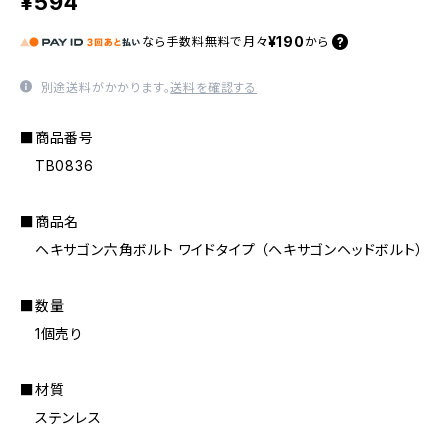
¥594
¥190
なら
手数料無料で
月々
から
別途送料がかかります。
送料を確認する
■商品番号
TB0836
■商品名
ヘキサゴン六角ボルト ワイドタイプ （ヘキサゴンヘッドボルト）
■数量
1個売り
■材質
ステンレス