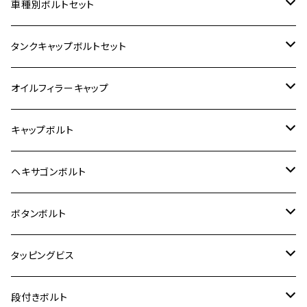
ホンダ【ステンレス】
車種別ボルトセット
400X
カワサキ【ステンレス】
KAWASAKI
タンクキャップボルトセット
6V モンキー
BALIUS
Z900RS/Z900RS CAFE
ヤマハ【ステンレス】
HONDA
カワサキ
オイルフィラーキャップ
12V モンキー
BALIUS-Ⅱ
Z900RS SE
MT-03
CB1300SF/CB1300SB
スズキ【ステンレス】
SUZUKI
ホンダ
M20 P1.5
キャップボルト
12V Fi モンキー
D-TRACER125
ゼファー400/ゼファーχ
MT-25
CB400SF/CB400SB
ジクサー150
ホンダ【チタン】
YAMAHA
ヤマハ
M20 P2.5
ステンレス
ヘキサゴンボルト
クロスカブ50
D-TRACKER
ゼファー750/ゼファー750RS
MT-125
ダックス125
ジクサー250
ジェイド
M4
カワサキ【チタン】
スズキ
M30 P1.5
チタン
ステンレス
ボタンボルト
クロスカブ110
D-TRACKER X
ゼファー1100/ゼファー1100RS
RZ250
モンキー125
ジクサーSF250
スーパーカブ C125
M5
250TR
M3
M4
ヤマハ【チタン】
チタン
ステンレス
タッピングビス
ジェイド
ER-6F
ZRX400/ZRXⅡ
RZ250R
レブル250
BANDIT250
ハンターカブ CT125
M6
GPZ900R
M4
M5
シグナスX
M4
M4
スズキ【チタン】
チタン
ステンレス
段付きボルト