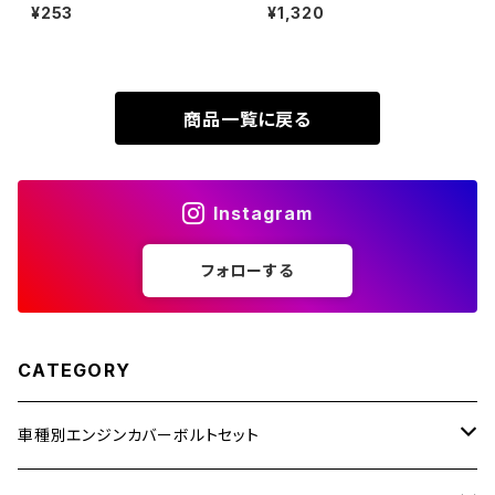
ト M8×15mm P1.25 ヤマハ用
ヘキサゴン トルクスヘッド キャ
¥253
¥1,320
XR230
ミニフラット ホールヘッド ステン
ップボルト 焼きチタンカラー 1個
ZRX1200R
レス ゴールドカラー＆ブルー T
JA1312
D0343
XR230 MOTARD
ZRX1200S
商品一覧に戻る
ZOMMER X
ZZR1100
Instagram
ZZR1400
フォローする
250TR
CATEGORY
車種別エンジンカバーボルトセット