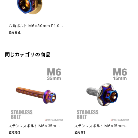
Rebel250
ZRX1100
Vブレーキ台座ボルト
CBR400F
Ninja ZX-14R
エリミネーター/SE
YZF-R125
Rebel500
ZRX1100-Ⅱ
六角ボルト M6×30mm P1.0
バーエンド
CBR400R
ヘキサゴン ワイド ステンレス ゴ
Ninja H2
¥594
ールド＆焼きチタンカラー 1個 T
VTR250
ZRX1200DAEG
B0836
エアバルブキャップ
CBX400F
VERSYS 650
XR230 モタード / SL230
同じカテゴリの商品
ZRX1200R
CBX550F
ミラーホールキャップ
VULCAN S
ZRX1200S
CL400
W400
ミラーアームスリーブ
エストレヤ
CRF250 RALLY
W650
キックペダルカバー
CRF250L
W800
ドライブチェーンアジャスターボルトカバー
ステンレスボルト M6×35mm
ステンレスボルト M6×15mm P
P1.0 六角ボルト フラワーヘッド
1.0 六角ボルト ワイドフランジ
¥330
¥561
キャップボルト 焼きチタンカラー
スターフラワーヘッド シルバー×
CRF250M
Z125 PRO