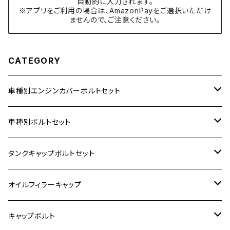
自動的に入力されます。
※アプリをご利用の場合は、AmazonPayをご選択いただけ
ませんので、ご注意ください。
CATEGORY
車種別エンジンカバーボルトセット
ホンダ【ステンレス】
車種別ボルトセット
400X
カワサキ【ステンレス】
KAWASAKI
タンクキャップボルトセット
6V モンキー
BALIUS
Z900RS/Z900RS CAFE
ヤマハ【ステンレス】
HONDA
カワサキ
オイルフィラーキャップ
12V モンキー
BALIUS-Ⅱ
Z900RS SE
MT-03
CB1300SF/CB1300SB
スズキ【ステンレス】
SUZUKI
ホンダ
M20 P1.5
キャップボルト