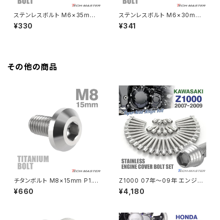
HAWKⅡ CB400T
Z900
ステンレスボルト M6×35mm
ステンレスボルト M6×30mm
P1.0 フランジ付き 六角ボルト
P1.0 フランジ付き 六角ボルト
¥330
¥341
HAWKⅡ CB400N
CNC ヘキサゴンヘッド ゴールド
CNC ヘキサゴンヘッド 焼きチタ
Z900RS
カラー TB1276
ンカラー TB1299
HORNET250
Z900RS CAFE
その他の商品
JADE250
Z1000
MSX125
Z H2
NSR50
ZEPHYR 400
NSR80
ZEPHYR χ
チタンボルト M8×15mm P1.25
Z1000 07年〜09年 エンジン
テーパーヘッド 六角穴 ボタンボ
カバー クランクケース ボルト 3
¥660
¥4,180
ルト シルバーカラー 素地 1個 J
7本セット ステンレス製 カワサ
PCX
ZEPHYR 750
A745
キ車用 シルバーカラー TB8551