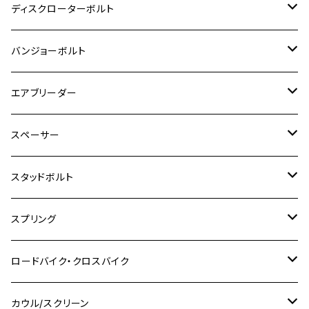
M8
M6
M5
M3
M4
チタン
ステンレス
ディスクローターボルト
ADV150
GPZ1100
Ninja250R
SEROW250
PCX150
GSX-S125
CB1300 SUPER FOUR
Ninja 1000
M10
MT-25
M8
M10
M4
M5
M4
M6
チタン
ステンレス
バンジョーボルト
Ape50
KLX125
Ninja400
SR400
GROM/MSX125
GSX250R
CB1300 SUPER BOLDOR
Ninja 1000SX
MT-125
M10
M5
M6
M5
M7
M4
ホンダ
チタン
ステンレス
エアブリーダー
Ape100
KLX250
Ninja400R
SR500
ハンターカブ
GSX250E KATANA
CBR250R
Ninja ZX-25R
NMAX
M6
M8
M6
M8
M5
ヤマハ
カワサキ
M10 P1.0
チタン
ステンレス
スペーサー
CB223S
KLX250ES
Ninja650
TW200
GSX400E KATANA
CBR250RR
Z900RS
NMAX155
M8
M10
M8
M10
M6
ホンダ
M10 P1.25
M10 P1.0
M7 P1.0
CB400 FOUR
チタン
ステンレス
スタッドボルト
KLX250SR
Ninja650R
TW225
GSX400 IMPULSE
CBR400F
Z900RS CAFE
SR400
M10
M12
M10
M12
M8
ヤマハ
M10 P1.25
M8 P1.0
CB400 SUPER FOUR
M7 P1.0
KSR110
Ninja1000
チタン
M8
スプリング
XJ400
GSX-S750
CBX400F
Z1000
SR500
M14
M12
M14
M10
スズキ
M8 P1.25
CB400 SUPER BOLDOR
M8 P1.25
Ninja 250R
Ninja1000SX
XJ400D
アルミ
M10
ステンレス
ロードバイク・クロスバイク
GSX-R1000
CRF250L / M / CRF250RALLY
ZEPHYER 400
XSR125
M16
M14
M12
CB400SS
M10 P1.0
Ninja 250
Ninja ZX-6R
XJ550
GSX-R1000R
チタン
ステムボルト
カウル/スクリーン
FT223 / CB223S
ZEPHYER χ