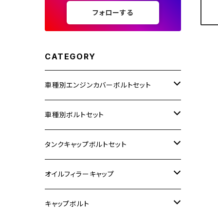
フォローする
CATEGORY
車種別エンジンカバーボルトセット
ホンダ【ステンレス】
車種別ボルトセット
400X
カワサキ【ステンレス】
KAWASAKI
タンクキャップボルトセット
6V モンキー
BALIUS
Z900RS/Z900RS CAFE
ヤマハ【ステンレス】
HONDA
カワサキ
オイルフィラーキャップ
12V モンキー
BALIUS-Ⅱ
Z900RS SE
MT-03
CB1300SF/CB1300SB
スズキ【ステンレス】
SUZUKI
ホンダ
M20 P1.5
キャップボルト