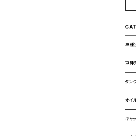
Z900
HAWKⅡ CB400N
Z900RS
CA
HORNET250
Z900RS CAFE
車種
JADE250
Z1000
ホン
車種
MSX125
Z H2
400X
カワ
KAW
タン
NSR50
ZEPHYR 400
6V 
BALI
Z900
ヤマ
HON
カワ
オイ
NSR80
ZEPHYR χ
12V
BALI
Z900
MT-0
CB13
スズ
SUZ
ホン
M20 
キャ
PCX
ZEPHYR 750
12V 
D-TR
ゼファ
MT-2
CB40
ジクサ