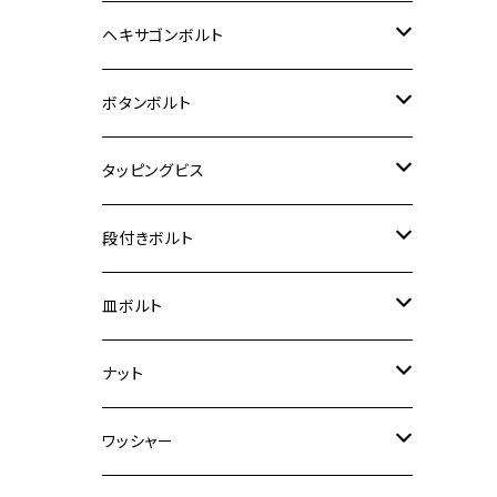
12V Fi モンキー
D-TRACER125
ゼファー400/ゼファーχ
MT-25
CB400SF/CB400SB
ジクサー150
ホンダ【チタン】
YAMAHA
ヤマハ
M20 P2.5
ステンレス
ヘキサゴンボルト
クロスカブ50
D-TRACKER
ゼファー750/ゼファー750RS
MT-125
ダックス125
ジクサー250
ジェイド
M4
カワサキ【チタン】
スズキ
M30 P1.5
チタン
ステンレス
ボタンボルト
クロスカブ110
D-TRACKER X
ゼファー1100/ゼファー1100RS
RZ250
モンキー125
ジクサーSF250
スーパーカブ C125
M5
250TR
M3
M4
ヤマハ【チタン】
チタン
ステンレス
タッピングビス
ジェイド
ER-6F
ZRX400/ZRXⅡ
RZ250R
レブル250
BANDIT250
ハンターカブ CT125
M6
GPZ900R
M4
M5
シグナスX
M4
M4
スズキ【チタン】
チタン
ステンレス
段付きボルト
スーパーカブ C125
ER-6N
ZRX1100/ZRX1100Ⅱ
RZ250RR
ハンターカブ125
GS400
ダックス125
M8
Ninja H2
M5
M6
シグナスX SR
M5
M5
KATANA
M3
M4
チタン
ステンレス
皿ボルト
ダックス125
ESTRELLA
ZRX1200R/ZRX1200S
RZ350
クロスカブ110
GSR400
モンキー125
M10
Ninja 250
M6
M8
マジェスティS
M6
M6
M4
M5
M4
M5
チタン
ステンレス
ナット
ハンターカブ CT125
ESTRELLA RS
ZRX1200DAEG
RZ350R
スーパーカブ110
GSR600
CB400 SUPER FOUR
Ninja 400
M7
M10
BW’S125
M8
M8
M5
M5
M6
M5
M4
チタン
ステンレス
ワッシャー
モンキー125
GPZ900R
Ninja250
RZ350RR
PCX
GSX-R125
CB400 SUPER BOLDOR
Ninja 400R
M8
MT-03
M10
M10
M6
M8