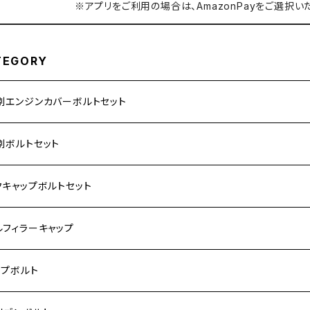
※アプリをご利用の場合は、AmazonPayをご選択い
TEGORY
別エンジンカバーボルトセット
ダ【ステンレス】
別ボルトセット
サキ【ステンレス】
ASAKI
クキャップボルトセット
モンキー
US
RS/Z900RS CAFE
ハ【ステンレス】
DA
サキ
ルフィラーキャップ
 モンキー
US-Ⅱ
RS SE
3
00SF/CB1300SB
キ【ステンレス】
UKI
ダ
P1.5
ップボルト
Fi モンキー
ACER125
ー400/ゼファーχ
5
0SF/CB400SB
ー150