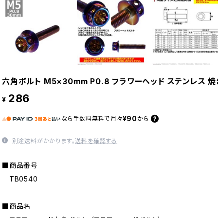
六角ボルト M5×30mm P0.8 フラワーヘッド ステンレス 焼
286
¥
¥90
なら
手数料無料で
月々
から
別途送料がかかります。
送料を確認する
■商品番号
TB0540
■商品名