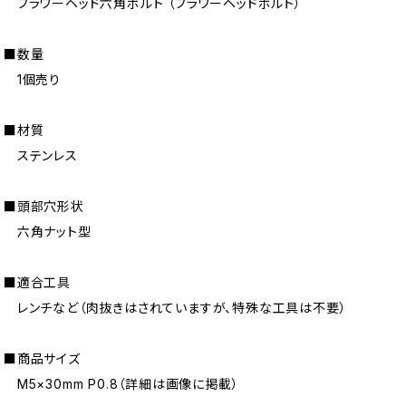
フラワーヘッド六角ボルト （フラワーヘッドボルト）
■数量
1個売り
■材質
ステンレス
■頭部穴形状
六角ナット型
■適合工具
レンチなど（肉抜きはされていますが、特殊な工具は不要）
■商品サイズ
M5×30mm P0.8（詳細は画像に掲載）