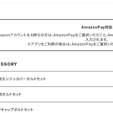
AmazonPay対応
mazonアカウントをお持ちの方は、AmazonPayをご選択いただくと
入力されます。
※アプリをご利用の場合は、AmazonPayをご選択い
TEGORY
別エンジンカバーボルトセット
ダ【ステンレス】
別ボルトセット
サキ【ステンレス】
ASAKI
クキャップボルトセット