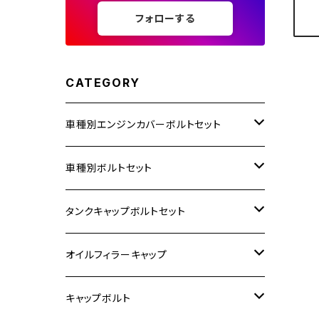
フォローする
CATEGORY
車種別エンジンカバーボルトセット
ホンダ【ステンレス】
車種別ボルトセット
400X
カワサキ【ステンレス】
KAWASAKI
タンクキャップボルトセット
6V モンキー
BALIUS
Z900RS/Z900RS CAFE
ヤマハ【ステンレス】
HONDA
カワサキ
オイルフィラーキャップ
12V モンキー
BALIUS-Ⅱ
Z900RS SE
MT-03
CB1300SF/CB1300SB
スズキ【ステンレス】
SUZUKI
ホンダ
M20 P1.5
キャップボルト