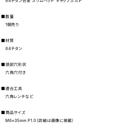
64チタン合金 スリムヘッド キャップボルト
■数量
1個売り
■材質
64チタン
■頭部穴形状
六角穴付き
■適合工具
六角レンチなど
■商品サイズ
M6×35mm P1.0（詳細は画像に掲載）