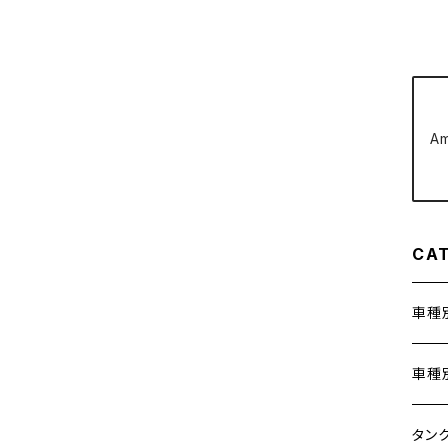
クラッチケーブル アジャスター
FTR223
Z250
チェーンアジャスター
GB250 CLUBMAN
Z400
A
マシニングネットアンカー
GB350
Z400J
GB350S
Z400FX
CA
GROM
Z550FX
車種
HAWK CB250T
Z650
ホン
車種
HAWK CB250N
Z650RS
400X
カワ
KAW
タン
HAWKⅡ CB400T