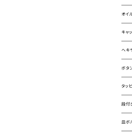
Z900
6V 
BALI
Z900
ヤマ
HON
カワ
オイ
HAWKⅡ CB400N
Z900RS
12V
BALI
Z900
MT-0
CB13
スズ
SUZ
ホン
M20 
キャ
HORNET250
Z900RS CAFE
12V 
D-TR
ゼファ
MT-2
CB40
ジクサ
ホン
YAM
ヤマ
M20 
ステ
ヘキ
JADE250
Z1000
クロス
D-TR
ゼファ
MT-1
ダック
ジクサ
MSX125
ジェイ
M4
カワ
スズ
M30 
チタ
ステ
ボタ
Z H2
クロス
D-TR
ゼファ
RZ25
モンキ
ジクサ
NSR50
スーパ
M5
ZEPHYR 400
250T
M3
M4
ヤマ
チタ
ステ
タッ
ジェイ
ER-6
ZRX4
RZ25
レブル
BAND
NSR80
ハンタ
M6
ZEPHYR χ
GPZ9
M4
M5
シグナ
M4
M4
スズ
チタ
ステ
段付
スーパ
ER-6
ZRX1
RZ25
ハンタ
GS40
PCX
ダック
M8
ZEPHYR 750
Ninja
M5
M6
シグナ
M5
M5
KATA
M3
M4
チタ
ステ
皿ボ
ダック
ESTR
ZRX1
RZ35
クロス