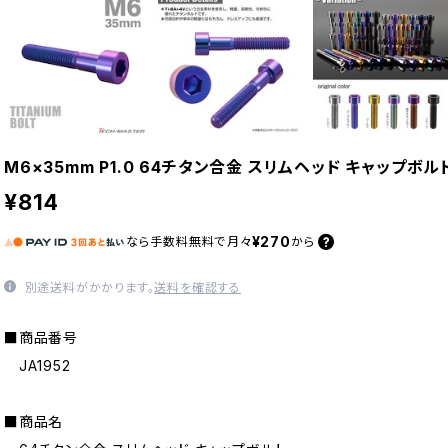
M6×35mm P1.0 64チタン合金 スリムヘッド キャップボル
¥814
¥270
なら
手数料無料で
月々
から
別途送料がかかります。
送料を確認する
■商品番号
JA1952
■商品名