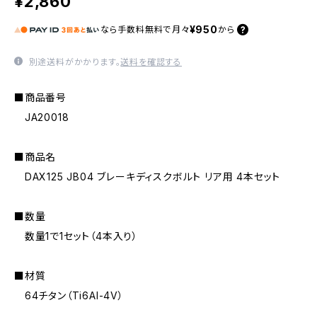
¥2,860
¥950
なら
手数料無料で
月々
から
別途送料がかかります。
送料を確認する
■商品番号
JA20018
■商品名
DAX125 JB04 ブレーキディスクボルト リア用 4本セット
■数量
数量1で1セット（4本入り）
■材質
64チタン（Ti6AI-4V）