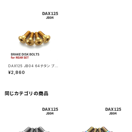
CB250R
Ninja ZX-25R
BALIUS/BALIUS-II
YZF-R3
SV650X
PCX
ZRX400
クランクケースカバー
CBR250R
Ninja ZX-6R
GPZ900R
YZF-R15
V-Storom250
PCX160
ZRX-Ⅱ
ディレイラーボルト
CBR250RR
Ninja ZX-10R
KSR110
YZF-R25
Rebel250
ZRX1100
Vブレーキ台座ボルト
CBR400F
Ninja ZX-14R
エリミネーター/SE
YZF-R125
Rebel500
ZRX1100-Ⅱ
DAX125 JB04 64チタン ブレ
バーエンド
CBR400R
ーキディスクローターボルト リ
Ninja H2
¥2,860
ア用 4本セット ホンダ車用 ゴー
VTR250
ZRX1200DAEG
ルド JA20018
エアバルブキャップ
CBX400F
VERSYS 650
XR230 モタード / SL230
同じカテゴリの商品
ZRX1200R
CBX550F
ミラーホールキャップ
VULCAN S
ZRX1200S
CL400
W400
ミラーアームスリーブ
エストレヤ