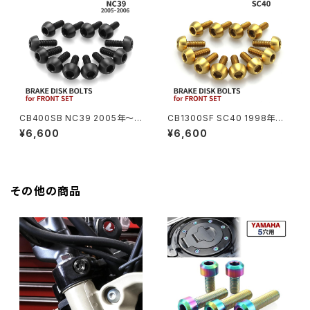
HAWK CB250T
Z650
HAWK CB250N
Z650RS
HAWKⅡ CB400T
Z900
CB400SB NC39 2005年〜2
CB1300SF SC40 1998年〜2
006年 64チタン ブレーキディ
000年 64チタン ブレーキディ
¥6,600
¥6,600
HAWKⅡ CB400N
スクローターボルト フロント用
スクローターボルト フロント用
Z900RS
12本セット ホンダ車用 ブラック
12本セット ホンダ車用 ゴールド
JA20010
JA20008
HORNET250
Z900RS CAFE
その他の商品
JADE250
Z1000
MSX125
Z H2
NSR50
ZEPHYR 400