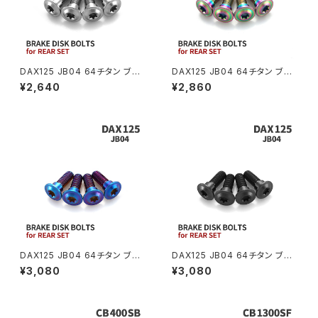
CRF250 RALLY
W650
キックペダルカバー
CRF250L
W800
ドライブチェーンアジャスターボルトカバー
DAX125 JB04 64チタン ブレ
DAX125 JB04 64チタン ブレ
ーキディスクローターボルト リ
ーキディスクローターボルト リ
¥2,640
¥2,860
ア用 4本セット ホンダ車用 シル
ア用 4本セット ホンダ車用 レイ
CRF250M
Z125 PRO
バー JA20016
ンボーカラー JA20017
クラッチケーブル アジャスター
FTR223
Z250
チェーンアジャスター
GB250 CLUBMAN
Z400
マシニングネットアンカー
GB350
Z400J
DAX125 JB04 64チタン ブレ
DAX125 JB04 64チタン ブレ
GB350S
Z400FX
ーキディスクローターボルト リ
ーキディスクローターボルト リ
¥3,080
¥3,080
ア用 4本セット ホンダ車用 焼き
ア用 4本セット ホンダ車用 ブラ
チタンカラー JA20019
ック JA20020
GROM
Z550FX