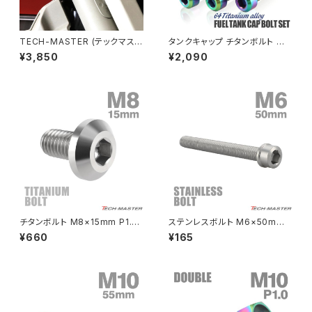
NSR80
ZEPHYR χ
TECH-MASTER (テックマスタ
タンクキャップ チタンボルト バ
ー) CT125 ハンターカブ JA55
イク ヤマハ 5穴用 焼きチタンカ
¥3,850
¥2,090
JA65 64チタン フロントフォー
ラー 5本セット JA966
PCX
ZEPHYR 750
ククランプ用ボルト 4本セット ブ
ラック BS0220
PCX150
ZEPYER 750 RS
PCX160
ZEPHYER 1100
Rebel250
ZEPHYER 1100 RS
チタンボルト M8×15mm P1.25
ステンレスボルト M6×50mm
Rebel500
ZRX400
テーパーヘッド 六角穴 ボタンボ
P1.0 スリムヘッド キャップボル
¥660
¥165
ルト シルバーカラー 素地 1個 J
ト シルバーカラー TB0197
A745
SUPER HAWK
ZRX-Ⅱ
SUPER HAWKⅢ
ZRX1100