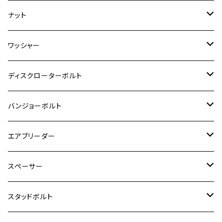
RZ350
クロスカブ110
GSR400
モンキー125
M10
Ninja 250
M6
M8
マジェスティS
M6
M6
M4
M5
M4
M5
チタン
ステンレス
ナット
ハンターカブ CT125
ESTRELLA RS
ZRX1200DAEG
RZ350R
スーパーカブ110
GSR600
CB400 SUPER FOUR
Ninja 400
M7
M10
BW’S125
M8
M8
M5
M5
M6
M5
M4
チタン
ステンレス
ワッシャー
モンキー125
GPZ900R
Ninja250
RZ350RR
PCX
GSX-R125
CB400 SUPER BOLDOR
Ninja 400R
M8
MT-03
M10
M10
M6
M8
M6
M5
M3
M4
チタン
ステンレス
ディスクローターボルト
ADV150
GPZ1100
Ninja250R
SEROW250
PCX150
GSX-S125
CB1300 SUPER FOUR
Ninja 1000
M10
MT-25
M8
M10
M4
M5
M4
M6
チタン
ステンレス
バンジョーボルト
Ape50
KLX125
Ninja400
SR400
GROM/MSX125
GSX250R
CB1300 SUPER BOLDOR
Ninja 1000SX
MT-125
M10
M5
M6
M5
M7
M4
ホンダ
チタン
ステンレス
エアブリーダー
Ape100
KLX250
Ninja400R
SR500
ハンターカブ
GSX250E KATANA
CBR250R
Ninja ZX-25R
NMAX
M6
M8
M6
M8
M5
ヤマハ
カワサキ
M10 P1.0
チタン
ステンレス
スペーサー
CB223S
KLX250ES
Ninja650
TW200
GSX400E KATANA
CBR250RR
Z900RS
NMAX155
M8
M10
M8
M10
M6
ホンダ
M10 P1.25
M10 P1.0
M7 P1.0
CB400 FOUR
チタン
ステンレス
スタッドボルト
KLX250SR
Ninja650R
TW225
GSX400 IMPULSE
CBR400F
Z900RS CAFE
SR400
M10
M12
M10
M12
M8
ヤマハ