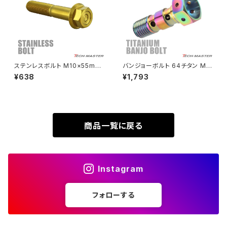
VTR250
ZRX1100-Ⅱ
XL230
ZRX1200DAEG
ステンレスボルト M10×55mm
バンジョーボルト 64チタン M1
P1.25 フランジ付き 六角ボルト
0 P1.0 ダブル ブレーキライン
¥638
¥1,793
XR230
CNC ヘキサゴンヘッド ゴールド
焼きチタンカラー 虹色 JA213
ZRX1200R
カラー TB1177
XR230 MOTARD
ZRX1200S
商品一覧に戻る
ZOMMER X
ZZR1100
Instagram
ZZR1400
フォローする
250TR