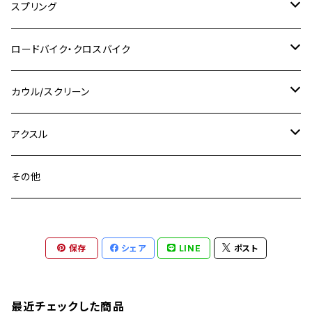
M10 P1.25
M8 P1.0
CB400 SUPER FOUR
M7 P1.0
KSR110
Ninja1000
チタン
M8
スプリング
XJ400
GSX-S750
CBX400F
Z1000
SR500
M14
M12
M14
M10
スズキ
M8 P1.25
CB400 SUPER BOLDOR
M8 P1.25
Ninja 250R
Ninja1000SX
XJ400D
アルミ
M10
ステンレス
ロードバイク・クロスバイク
GSX-R1000
CRF250L / M / CRF250RALLY
ZEPHYER 400
XSR125
M16
M14
M12
CB400SS
M10 P1.0
Ninja 250
Ninja ZX-6R
XJ550
GSX-R1000R
チタン
ステムボルト
カウル/スクリーン
FT223 / CB223S
ZEPHYER χ
YZF-R3
M24
M16
CB750F
M10 P1.25
Ninja 400R
Ninja ZX-10R
XS650SP
GSX1100S KATANA
GB250 CLUBMAN
ステムナット
スクリーンボルト
アクスル
ZEPHYER 750
YZF-R25
M18
CB900F
Ninja 400
Ninja ZX-25R
XSR125
GSX1300R HAYABUSA
GB350
ZEPHYER 750RS
ステアリングポスト
アクスルナット
その他
YZF-R125
M20
CB1300 SUPER FOUR
Ninja 650
Z1000
XJR400
INAZUMA400
GB350S
ZEPHYER 1100
XJR400
シートクランプ
アクスルスライダー
M22
CB1300 SUPER BOLDOR
Ninja 1000
Z250
XJR400R
KATANA
保存
シェア
LINE
ポスト
GROM
ZEPHYER 1100RS
XJR400R
シートポストボルト
アクスルカラー
CB125R
Ninja 1000SX
Z125 PRO
YZF-R1
SV650
MSX125
Z H2
XMAX
クランクアームボルト
最近チェックした商品