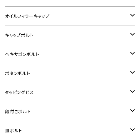
6V モンキー
BALIUS
Z900RS/Z900RS CAFE
ヤマハ【ステンレス】
HONDA
カワサキ
オイルフィラーキャップ
12V モンキー
BALIUS-Ⅱ
Z900RS SE
MT-03
CB1300SF/CB1300SB
スズキ【ステンレス】
SUZUKI
ホンダ
M20 P1.5
キャップボルト
12V Fi モンキー
D-TRACER125
ゼファー400/ゼファーχ
MT-25
CB400SF/CB400SB
ジクサー150
ホンダ【チタン】
YAMAHA
ヤマハ
M20 P2.5
ステンレス
ヘキサゴンボルト
クロスカブ50
D-TRACKER
ゼファー750/ゼファー750RS
MT-125
ダックス125
ジクサー250
ジェイド
M4
カワサキ【チタン】
スズキ
M30 P1.5
チタン
ステンレス
ボタンボルト
クロスカブ110
D-TRACKER X
ゼファー1100/ゼファー1100RS
RZ250
モンキー125
ジクサーSF250
スーパーカブ C125
M5
250TR
M3
M4
ヤマハ【チタン】
チタン
ステンレス
タッピングビス
ジェイド
ER-6F
ZRX400/ZRXⅡ
RZ250R
レブル250
BANDIT250
ハンターカブ CT125
M6
GPZ900R
M4
M5
シグナスX
M4
M4
スズキ【チタン】
チタン
ステンレス
段付きボルト
スーパーカブ C125
ER-6N
ZRX1100/ZRX1100Ⅱ
RZ250RR
ハンターカブ125
GS400
ダックス125
M8
Ninja H2
M5
M6
シグナスX SR
M5
M5
KATANA
M3
M4
チタン
ステンレス
皿ボルト
ダックス125
ESTRELLA
ZRX1200R/ZRX1200S