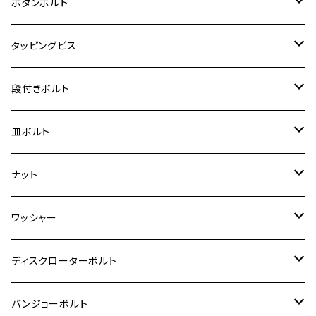
カワサキ【チタン】
スズキ
M30 P1.5
チタン
ステンレス
ボタンボルト
クロスカブ110
D-TRACKER X
ゼファー1100/ゼファー1100RS
RZ250
モンキー125
ジクサーSF250
スーパーカブ C125
M5
250TR
M3
M4
ヤマハ【チタン】
チタン
ステンレス
タッピングビス
ジェイド
ER-6F
ZRX400/ZRXⅡ
RZ250R
レブル250
BANDIT250
ハンターカブ CT125
M6
GPZ900R
M4
M5
シグナスX
M4
M4
スズキ【チタン】
チタン
ステンレス
段付きボルト
スーパーカブ C125
ER-6N
ZRX1100/ZRX1100Ⅱ
RZ250RR
ハンターカブ125
GS400
ダックス125
M8
Ninja H2
M5
M6
シグナスX SR
M5
M5
KATANA
M3
M4
チタン
ステンレス
皿ボルト
ダックス125
ESTRELLA
ZRX1200R/ZRX1200S
RZ350
クロスカブ110
GSR400
モンキー125
M10
Ninja 250
M6
M8
マジェスティS
M6
M6
M4
M5
M4
M5
チタン
ステンレス
ナット
ハンターカブ CT125
ESTRELLA RS
ZRX1200DAEG
RZ350R
スーパーカブ110
GSR600
CB400 SUPER FOUR
Ninja 400
M7
M10
BW’S125
M8
M8
M5
M5
M6
M5
M4
チタン
ステンレス
ワッシャー
モンキー125
GPZ900R
Ninja250
RZ350RR
PCX
GSX-R125
CB400 SUPER BOLDOR
Ninja 400R
M8
MT-03
M10
M10
M6
M8
M6
M5
M3
M4
チタン
ステンレス
ディスクローターボルト
ADV150
GPZ1100
Ninja250R
SEROW250
PCX150
GSX-S125
CB1300 SUPER FOUR
Ninja 1000
M10
MT-25
M8
M10
M4
M5
M4
M6
チタン
ステンレス
バンジョーボルト
Ape50
KLX125
Ninja400
SR400
GROM/MSX125