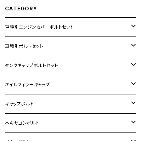
CATEGORY
車種別エンジンカバーボルトセット
ホンダ【ステンレス】
車種別ボルトセット
400X
カワサキ【ステンレス】
KAWASAKI
タンクキャップボルトセット
6V モンキー
BALIUS
Z900RS/Z900RS CAFE
ヤマハ【ステンレス】
HONDA
カワサキ
オイルフィラーキャップ
12V モンキー
BALIUS-Ⅱ
Z900RS SE
MT-03
CB1300SF/CB1300SB
スズキ【ステンレス】
SUZUKI
ホンダ
M20 P1.5
キャップボルト
12V Fi モンキー
D-TRACER125
ゼファー400/ゼファーχ
MT-25
CB400SF/CB400SB
ジクサー150
ホンダ【チタン】
YAMAHA
ヤマハ
M20 P2.5
ステンレス
ヘキサゴンボルト
クロスカブ50
D-TRACKER
ゼファー750/ゼファー750RS
MT-125
ダックス125
ジクサー250
ジェイド
M4