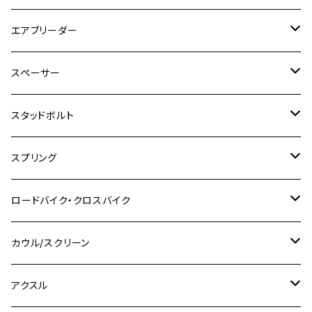
GSX250R
CB1300 SUPER BOLDOR
Ninja 1000SX
MT-125
M10
M5
M6
M5
M7
M4
ホンダ
チタン
ステンレス
エアブリーダー
Ape100
KLX250
Ninja400R
SR500
ハンターカブ
GSX250E KATANA
CBR250R
Ninja ZX-25R
NMAX
M6
M8
M6
M8
M5
ヤマハ
カワサキ
M10 P1.0
チタン
ステンレス
スペーサー
CB223S
KLX250ES
Ninja650
TW200
GSX400E KATANA
CBR250RR
Z900RS
NMAX155
M8
M10
M8
M10
M6
ホンダ
M10 P1.25
M10 P1.0
M7 P1.0
CB400 FOUR
チタン
ステンレス
スタッドボルト
KLX250SR
Ninja650R
TW225
GSX400 IMPULSE
CBR400F
Z900RS CAFE
SR400
M10
M12
M10
M12
M8
ヤマハ
M10 P1.25
M8 P1.0
CB400 SUPER FOUR
M7 P1.0
KSR110
Ninja1000
チタン
M8
スプリング
XJ400
GSX-S750
CBX400F
Z1000
SR500
M14
M12
M14
M10
スズキ
M8 P1.25
CB400 SUPER BOLDOR
M8 P1.25
Ninja 250R
Ninja1000SX
XJ400D
アルミ
M10
ステンレス
ロードバイク・クロスバイク
GSX-R1000
CRF250L / M / CRF250RALLY
ZEPHYER 400
XSR125
M16
M14
M12
CB400SS
M10 P1.0
Ninja 250
Ninja ZX-6R
XJ550
GSX-R1000R
チタン
ステムボルト
カウル/スクリーン
FT223 / CB223S
ZEPHYER χ
YZF-R3
M24
M16
CB750F
M10 P1.25
Ninja 400R
Ninja ZX-10R
XS650SP
GSX1100S KATANA
GB250 CLUBMAN
ステムナット
スクリーンボルト
アクスル
ZEPHYER 750
YZF-R25
M18
CB900F