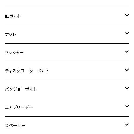
スーパーカブ C125
ER-6N
ZRX1100/ZRX1100Ⅱ
RZ250RR
ハンターカブ125
GS400
ダックス125
M8
Ninja H2
M5
M6
シグナスX SR
M5
M5
KATANA
M3
M4
チタン
ステンレス
皿ボルト
ダックス125
ESTRELLA
ZRX1200R/ZRX1200S
RZ350
クロスカブ110
GSR400
モンキー125
M10
Ninja 250
M6
M8
マジェスティS
M6
M6
M4
M5
M4
M5
チタン
ステンレス
ナット
ハンターカブ CT125
ESTRELLA RS
ZRX1200DAEG
RZ350R
スーパーカブ110
GSR600
CB400 SUPER FOUR
Ninja 400
M7
M10
BW’S125
M8
M8
M5
M5
M6
M5
M4
チタン
ステンレス
ワッシャー
モンキー125
GPZ900R
Ninja250
RZ350RR
PCX
GSX-R125
CB400 SUPER BOLDOR
Ninja 400R
M8
MT-03
M10
M10
M6
M8
M6
M5
M3
M4
チタン
ステンレス
ディスクローターボルト
ADV150
GPZ1100
Ninja250R
SEROW250
PCX150
GSX-S125
CB1300 SUPER FOUR
Ninja 1000
M10
MT-25
M8
M10
M4
M5
M4
M6
チタン
ステンレス
バンジョーボルト
Ape50
KLX125
Ninja400
SR400
GROM/MSX125
GSX250R
CB1300 SUPER BOLDOR
Ninja 1000SX
MT-125
M10
M5
M6
M5
M7
M4
ホンダ
チタン
ステンレス
エアブリーダー
Ape100
KLX250
Ninja400R
SR500
ハンターカブ
GSX250E KATANA
CBR250R
Ninja ZX-25R
NMAX
M6
M8
M6
M8
M5
ヤマハ
カワサキ
M10 P1.0
チタン
ステンレス
スペーサー
CB223S
KLX250ES
Ninja650
TW200
GSX400E KATANA
CBR250RR
Z900RS
NMAX155