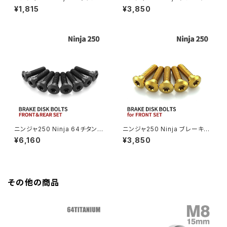
Z400FX
ブレーキディスクボルト リア用
ィスクボルト フロント用 5本セッ
¥1,815
¥3,850
3本セット カワサキ車用 シルバ
ト カワサキ車用 グリーン JA22
ー JA22043
008
GROM
Z550FX
HAWK CB250T
Z650
HAWK CB250N
Z650RS
HAWKⅡ CB400T
Z900
ニンジャ250 Ninja 64チタン
ニンジャ250 Ninja ブレーキデ
ブレーキディスクローターボルト
ィスクボルト フロント用 5本セッ
¥6,160
¥3,850
HAWKⅡ CB400N
フロント リア 8本セット カワサ
ト カワサキ車用 ゴールド JA22
Z900RS
キ車用 ブラック JA22124
009
HORNET250
Z900RS CAFE
その他の商品
JADE250
Z1000