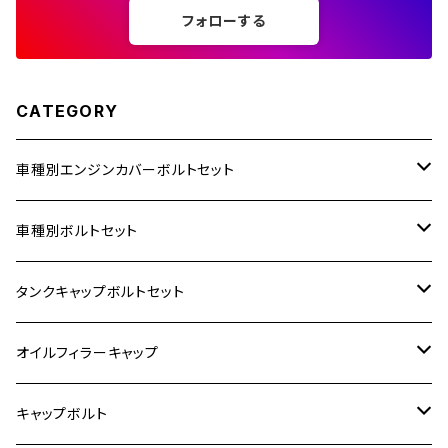
フォローする
250TR
CATEGORY
車種別エンジンカバーボルトセット
ホンダ【ステンレス】
車種別ボルトセット
400X
カワサキ【ステンレス】
KAWASAKI
タンクキャップボルトセット
6V モンキー
BALIUS
Z900RS/Z900RS CAFE
ヤマハ【ステンレス】
HONDA
カワサキ
オイルフィラーキャップ
12V モンキー
BALIUS-Ⅱ
Z900RS SE
MT-03
CB1300SF/CB1300SB
スズキ【ステンレス】
SUZUKI
ホンダ
M20 P1.5
キャップボルト