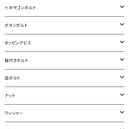
12V Fi モンキー
D-TRACER125
ゼファー400/ゼファーχ
MT-25
CB400SF/CB400SB
ジクサー150
ホンダ【チタン】
YAMAHA
ヤマハ
M20 P2.5
ステンレス
ヘキサゴンボルト
クロスカブ50
D-TRACKER
ゼファー750/ゼファー750RS
MT-125
ダックス125
ジクサー250
ジェイド
M4
カワサキ【チタン】
スズキ
M30 P1.5
チタン
ステンレス
ボタンボルト
クロスカブ110
D-TRACKER X
ゼファー1100/ゼファー1100RS
RZ250
モンキー125
ジクサーSF250
スーパーカブ C125
M5
250TR
M3
M4
ヤマハ【チタン】
チタン
ステンレス
タッピングビス
ジェイド
ER-6F
ZRX400/ZRXⅡ
RZ250R
レブル250
BANDIT250
ハンターカブ CT125
M6
GPZ900R
M4
M5
シグナスX
M4
M4
スズキ【チタン】
チタン
ステンレス
段付きボルト
スーパーカブ C125
ER-6N
ZRX1100/ZRX1100Ⅱ
RZ250RR
ハンターカブ125
GS400
ダックス125
M8
Ninja H2
M5
M6
シグナスX SR
M5
M5
KATANA
M3
M4
チタン
ステンレス
皿ボルト
ダックス125
ESTRELLA
ZRX1200R/ZRX1200S
RZ350
クロスカブ110
GSR400
モンキー125
M10
Ninja 250
M6
M8
マジェスティS
M6
M6
M4
M5
M4
M5
チタン
ステンレス
ナット
ハンターカブ CT125
ESTRELLA RS
ZRX1200DAEG
RZ350R
スーパーカブ110
GSR600
CB400 SUPER FOUR
Ninja 400
M7
M10
BW’S125
M8
M8
M5
M5
M6
M5
M4
チタン
ステンレス
ワッシャー
モンキー125
GPZ900R
Ninja250
RZ350RR
PCX
GSX-R125
CB400 SUPER BOLDOR
Ninja 400R
M8
MT-03
M10
M10
M6
M8
M6
M5