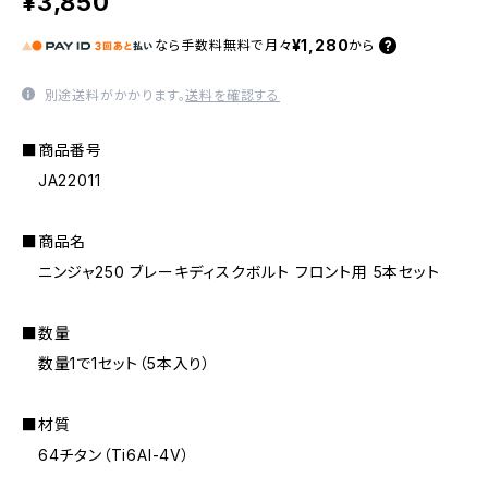
¥3,850
¥1,280
なら
手数料無料で
月々
から
別途送料がかかります。
送料を確認する
■商品番号
JA22011
■商品名
ニンジャ250 ブレーキディスクボルト フロント用 5本セット
■数量
数量1で1セット（5本入り）
■材質
64チタン（Ti6AI-4V）