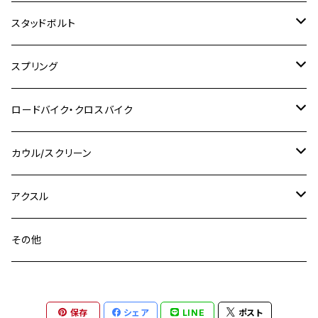
M8
M10
M8
M10
M6
ホンダ
M10 P1.25
M10 P1.0
M7 P1.0
CB400 FOUR
チタン
ステンレス
スタッドボルト
KLX250SR
Ninja650R
TW225
GSX400 IMPULSE
CBR400F
Z900RS CAFE
SR400
M10
M12
M10
M12
M8
ヤマハ
M10 P1.25
M8 P1.0
CB400 SUPER FOUR
M7 P1.0
KSR110
Ninja1000
チタン
M8
スプリング
XJ400
GSX-S750
CBX400F
Z1000
SR500
M14
M12
M14
M10
スズキ
M8 P1.25
CB400 SUPER BOLDOR
M8 P1.25
Ninja 250R
Ninja1000SX
XJ400D
アルミ
M10
ステンレス
ロードバイク・クロスバイク
GSX-R1000
CRF250L / M / CRF250RALLY
ZEPHYER 400
XSR125
M16
M14
M12
CB400SS
M10 P1.0
Ninja 250
Ninja ZX-6R
XJ550
GSX-R1000R
チタン
ステムボルト
カウル/スクリーン
FT223 / CB223S
ZEPHYER χ
YZF-R3
M24
M16
CB750F
M10 P1.25
Ninja 400R
Ninja ZX-10R
XS650SP
GSX1100S KATANA
GB250 CLUBMAN
ステムナット
スクリーンボルト
アクスル
ZEPHYER 750
YZF-R25
M18
CB900F
Ninja 400
Ninja ZX-25R
XSR125
GSX1300R HAYABUSA
GB350
ZEPHYER 750RS
ステアリングポスト
アクスルナット
その他
YZF-R125
M20
CB1300 SUPER FOUR
Ninja 650
Z1000
XJR400
INAZUMA400
GB350S
ZEPHYER 1100
XJR400
シートクランプ
アクスルスライダー
M22
CB1300 SUPER BOLDOR
Ninja 1000
Z250
XJR400R
KATANA
保存
シェア
LINE
ポスト
GROM