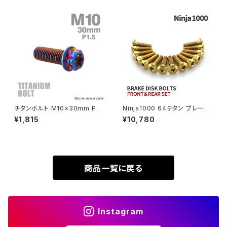
SUPER HAWK
ZRX-Ⅱ
SUPER HAWKⅢ
ZRX1100
VTR250
ZRX1100-Ⅱ
XL230
ZRX1200DAEG
チタンボルト M10×30mm P1.
Ninja1000 64チタン ブレーキ
5 ヘキサゴン トルクスヘッド キ
ディスクローターボルト フロント
¥1,815
¥10,780
XR230
ャップボルト 焼きチタンカラー
リア 14本セット カワサキ車用 ゴ
ZRX1200R
ダークカラー 1個 JA1080
ールド JA22103
XR230 MOTARD
ZRX1200S
商品一覧に戻る
ZOMMER X
ZZR1100
Instagram
ZZR1400