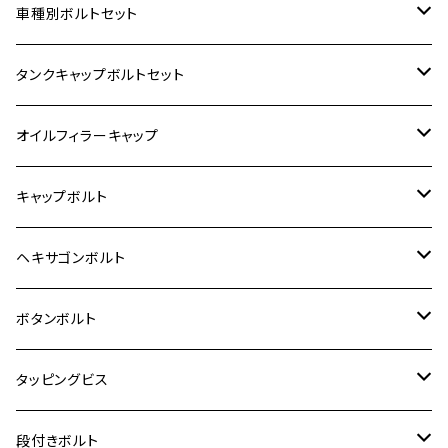
ホンダ【ステンレス】
車種別ボルトセット
400X
カワサキ【ステンレス】
KAWASAKI
タンクキャップボルトセット
6V モンキー
BALIUS
Z900RS/Z900RS CAFE
ヤマハ【ステンレス】
HONDA
カワサキ
オイルフィラーキャップ
12V モンキー
BALIUS-Ⅱ
Z900RS SE
MT-03
CB1300SF/CB1300SB
スズキ【ステンレス】
SUZUKI
ホンダ
M20 P1.5
キャップボルト
12V Fi モンキー
D-TRACER125
ゼファー400/ゼファーχ
MT-25
CB400SF/CB400SB
ジクサー150
ホンダ【チタン】
YAMAHA
ヤマハ
M20 P2.5
ステンレス
ヘキサゴンボルト
クロスカブ50
D-TRACKER
ゼファー750/ゼファー750RS
MT-125
ダックス125
ジクサー250
ジェイド
M4
カワサキ【チタン】
スズキ
M30 P1.5
チタン
ステンレス
ボタンボルト
クロスカブ110
D-TRACKER X
ゼファー1100/ゼファー1100RS
RZ250
モンキー125
ジクサーSF250
スーパーカブ C125
M5
250TR
M3
M4
ヤマハ【チタン】
チタン
ステンレス
タッピングビス
ジェイド
ER-6F
ZRX400/ZRXⅡ
RZ250R
レブル250
BANDIT250
ハンターカブ CT125
M6
GPZ900R
M4
M5
シグナスX
M4
M4
スズキ【チタン】
チタン
ステンレス
段付きボルト