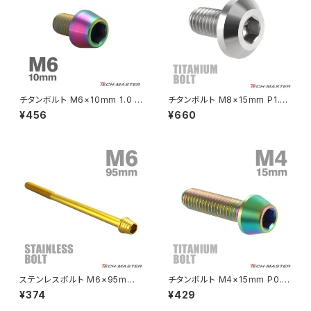
MSX125
Z H2
NSR50
ZEPHYR 400
NSR80
ZEPHYR χ
チタンボルト M6×10mm 1.0 テ
チタンボルト M8×15mm P1.25
ーパーヘッド 六角穴付き キャッ
テーパーヘッド 六角穴 ボタンボ
¥456
¥660
プボルト レインボーカラー 1個
ルト シルバーカラー 素地 1個 J
PCX
ZEPHYR 750
JA4030
A745
PCX150
ZEPYER 750 RS
PCX160
ZEPHYER 1100
Rebel250
ZEPHYER 1100 RS
ステンレスボルト M6×95mm
チタンボルト M4×15mm P0.7
Rebel500
ZRX400
P1.0 テーパーシェルヘッド キャ
テーパーヘッド 六角穴付き キャ
¥374
¥429
ップボルト ゴールドカラー TB0
ップボルト 焼きチタンカラー 虹
324
色 1個 JA708