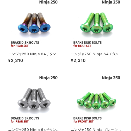
ZRX1200S
CL400
W400
ミラーアームスリーブ
エストレヤ
CRF250 RALLY
W650
キックペダルカバー
CRF250L
W800
ドライブチェーンアジャスターボルトカバー
ニンジャ250 Ninja 64チタン
ニンジャ250 Ninja 64チタン
ブレーキディスクボルト リア用
ブレーキディスクボルト リア用
¥2,310
¥2,310
3本セット カワサキ車用 焼きチ
3本セット カワサキ車用 グリー
CRF250M
Z125 PRO
タンカラー JA22047
ン JA22044
クラッチケーブル アジャスター
FTR223
Z250
チェーンアジャスター
GB250 CLUBMAN
Z400
マシニングネットアンカー
GB350
Z400J
ニンジャ250 Ninja 64チタン
ニンジャ250 Ninja ブレーキデ
GB350S