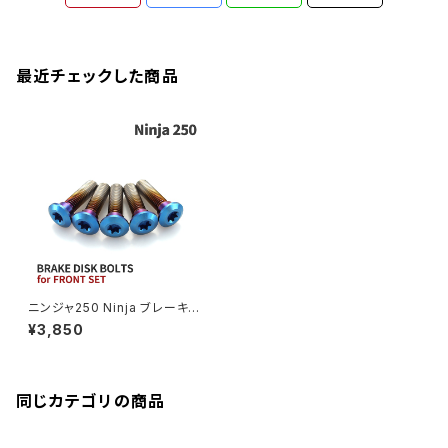
ZEPHYER 1100RS
XJR400R
シートポストボルト
アクスルカラー
CB125R
Ninja 1000SX
Z125 PRO
YZF-R1
SV650
MSX125
Z H2
XMAX
クランクアームボルト
最近チェックした商品
CB250R
Ninja ZX-25R
BALIUS/BALIUS-II
YZF-R3
SV650X
PCX
ZRX400
クランクケースカバー
CBR250R
Ninja ZX-6R
GPZ900R
YZF-R15
V-Storom250
PCX160
ZRX-Ⅱ
ディレイラーボルト
CBR250RR
Ninja ZX-10R
KSR110
YZF-R25
Rebel250
ZRX1100
Vブレーキ台座ボルト
CBR400F
Ninja ZX-14R
エリミネーター/SE
YZF-R125
Rebel500
ZRX1100-Ⅱ
ニンジャ250 Ninja ブレーキデ
バーエンド
CBR400R
ィスクボルト フロント用 5本セッ
Ninja H2
¥3,850
ト カワサキ車用 焼きチタンカラ
VTR250
ZRX1200DAEG
ー JA22011
エアバルブキャップ
CBX400F
VERSYS 650
XR230 モタード / SL230
同じカテゴリの商品
ZRX1200R
CBX550F
ミラーホールキャップ
VULCAN S