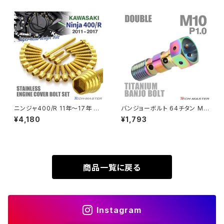
ドカラー TD0248
個 JA1973
SUPER HAWK
ZRX-Ⅱ
SUPER HAWKⅢ
ZRX1100
VTR250
ZRX1100-Ⅱ
XL230
ZRX1200DAEG
ニンジャ400/R 11年〜17年 Ni
バンジョーボルト 64チタン M1
nja エンジンカバー クランクケ
0 P1.0 ダブル ブレーキライン
¥4,180
¥1,793
XR230
ース ボルト 26本セット ステン
焼きチタンカラー 虹色 JA213
ZRX1200R
レス製 カワサキ車用 ゴールドカ
ラー TB8402
XR230 MOTARD
ZRX1200S
商品一覧に戻る
ZOMMER X
ZZR1100
Instagram
ZZR1400