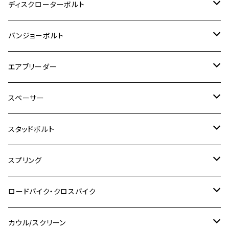
M6
M5
M3
M4
チタン
ステンレス
ディスクローターボルト
ADV150
GPZ1100
Ninja250R
SEROW250
PCX150
GSX-S125
CB1300 SUPER FOUR
Ninja 1000
M10
MT-25
M8
M10
M4
M5
M4
M6
チタン
ステンレス
バンジョーボルト
Ape50
KLX125
Ninja400
SR400
GROM/MSX125
GSX250R
CB1300 SUPER BOLDOR
Ninja 1000SX
MT-125
M10
M5
M6
M5
M7
M4
ホンダ
チタン
ステンレス
エアブリーダー
Ape100
KLX250
Ninja400R
SR500
ハンターカブ
GSX250E KATANA
CBR250R
Ninja ZX-25R
NMAX
M6
M8
M6
M8
M5
ヤマハ
カワサキ
M10 P1.0
チタン
ステンレス
スペーサー
CB223S
KLX250ES
Ninja650
TW200
GSX400E KATANA
CBR250RR
Z900RS
NMAX155
M8
M10
M8
M10
M6
ホンダ
M10 P1.25
M10 P1.0
M7 P1.0
CB400 FOUR
チタン
ステンレス
スタッドボルト
KLX250SR
Ninja650R
TW225
GSX400 IMPULSE
CBR400F
Z900RS CAFE
SR400
M10
M12
M10
M12
M8
ヤマハ
M10 P1.25
M8 P1.0
CB400 SUPER FOUR
M7 P1.0
KSR110
Ninja1000
チタン
M8
スプリング
XJ400
GSX-S750
CBX400F
Z1000
SR500
M14
M12
M14
M10
スズキ
M8 P1.25
CB400 SUPER BOLDOR
M8 P1.25
Ninja 250R
Ninja1000SX
XJ400D
アルミ
M10
ステンレス
ロードバイク・クロスバイク
GSX-R1000
CRF250L / M / CRF250RALLY
ZEPHYER 400
XSR125
M16
M14
M12
CB400SS
M10 P1.0
Ninja 250
Ninja ZX-6R
XJ550
GSX-R1000R
チタン
ステムボルト
カウル/スクリーン
FT223 / CB223S
ZEPHYER χ
YZF-R3