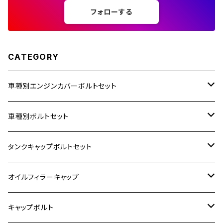
フォローする
250TR
CATEGORY
車種別エンジンカバーボルトセット
ホンダ【ステンレス】
車種別ボルトセット
400X
カワサキ【ステンレス】
KAWASAKI
タンクキャップボルトセット
6V モンキー
BALIUS
Z900RS/Z900RS CAFE
ヤマハ【ステンレス】
HONDA
カワサキ
オイルフィラーキャップ
12V モンキー
BALIUS-Ⅱ
Z900RS SE
MT-03
CB1300SF/CB1300SB
スズキ【ステンレス】
SUZUKI
ホンダ
M20 P1.5
キャップボルト