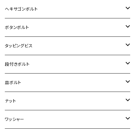
12V Fi モンキー
D-TRACER125
ゼファー400/ゼファーχ
MT-25
CB400SF/CB400SB
ジクサー150
ホンダ【チタン】
YAMAHA
ヤマハ
M20 P2.5
ステンレス
ヘキサゴンボルト
クロスカブ50
D-TRACKER
ゼファー750/ゼファー750RS
MT-125
ダックス125
ジクサー250
ジェイド
M4
カワサキ【チタン】
スズキ
M30 P1.5
チタン
ステンレス
ボタンボルト
クロスカブ110
D-TRACKER X
ゼファー1100/ゼファー1100RS
RZ250
モンキー125
ジクサーSF250
スーパーカブ C125
M5
250TR
M3
M4
ヤマハ【チタン】
チタン
ステンレス
タッピングビス
ジェイド
ER-6F
ZRX400/ZRXⅡ
RZ250R
レブル250
BANDIT250
ハンターカブ CT125
M6
GPZ900R
M4
M5
シグナスX
M4
M4
スズキ【チタン】
チタン
ステンレス
段付きボルト
スーパーカブ C125
ER-6N
ZRX1100/ZRX1100Ⅱ
RZ250RR
ハンターカブ125
GS400
ダックス125
M8
Ninja H2
M5
M6
シグナスX SR
M5
M5
KATANA
M3
M4
チタン
ステンレス
皿ボルト
ダックス125
ESTRELLA
ZRX1200R/ZRX1200S
RZ350
クロスカブ110
GSR400
モンキー125
M10
Ninja 250
M6
M8
マジェスティS
M6
M6
M4
M5
M4
M5
チタン
ステンレス
ナット
ハンターカブ CT125
ESTRELLA RS
ZRX1200DAEG
RZ350R
スーパーカブ110
GSR600
CB400 SUPER FOUR
Ninja 400
M7
M10
BW’S125
M8
M8
M5
M5
M6
M5
M4
チタン
ステンレス
ワッシャー
モンキー125
GPZ900R
Ninja250
RZ350RR
PCX
GSX-R125
CB400 SUPER BOLDOR
Ninja 400R
M8
MT-03
M10
M10
M6
M8