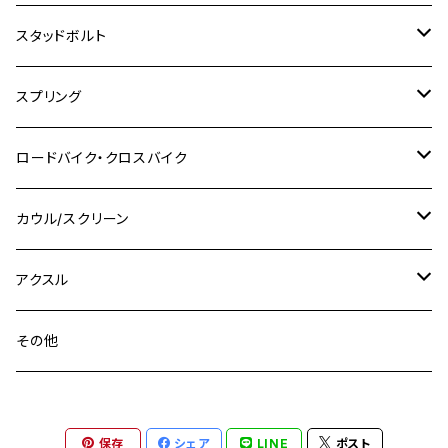
M8
M10
M8
M10
M6
ホンダ
M10 P1.25
M10 P1.0
M7 P1.0
CB400 FOUR
チタン
ステンレス
スタッドボルト
KLX250SR
Ninja650R
TW225
GSX400 IMPULSE
CBR400F
Z900RS CAFE
SR400
M10
M12
M10
M12
M8
ヤマハ
M10 P1.25
M8 P1.0
CB400 SUPER FOUR
M7 P1.0
KSR110
Ninja1000
チタン
M8
スプリング
XJ400
GSX-S750
CBX400F
Z1000
SR500
M14
M12
M14
M10
スズキ
M8 P1.25
CB400 SUPER BOLDOR
M8 P1.25
Ninja 250R
Ninja1000SX
XJ400D
アルミ
M10
ステンレス
ロードバイク・クロスバイク
GSX-R1000
CRF250L / M / CRF250RALLY
ZEPHYER 400
XSR125
M16
M14
M12
CB400SS
M10 P1.0
Ninja 250
Ninja ZX-6R
XJ550
GSX-R1000R
チタン
ステムボルト
カウル/スクリーン
FT223 / CB223S
ZEPHYER χ
YZF-R3
M24
M16
CB750F
M10 P1.25
Ninja 400R
Ninja ZX-10R
XS650SP
GSX1100S KATANA
GB250 CLUBMAN
ステムナット
スクリーンボルト
アクスル
ZEPHYER 750
YZF-R25
M18
CB900F
Ninja 400
Ninja ZX-25R
XSR125
GSX1300R HAYABUSA
GB350
ZEPHYER 750RS
ステアリングポスト
アクスルナット
その他
YZF-R125
M20
CB1300 SUPER FOUR
Ninja 650
Z1000
XJR400
INAZUMA400
GB350S
ZEPHYER 1100
XJR400
シートクランプ
アクスルスライダー
M22
CB1300 SUPER BOLDOR
Ninja 1000
Z250
XJR400R
KATANA
保存
シェア
LINE
ポスト
GROM