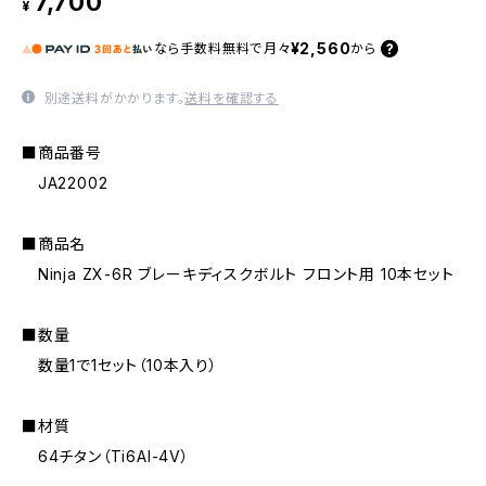
7,700
¥
¥2,560
なら
手数料無料で
月々
から
別途送料がかかります。
送料を確認する
■商品番号
JA22002
■商品名
Ninja ZX-6R ブレーキディスクボルト フロント用 10本セット
■数量
数量1で1セット（10本入り）
■材質
64チタン（Ti6AI-4V）