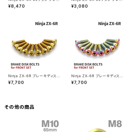
Z400FX
キディスクローターボルト フロ
キディスクボルト リア用 4本セッ
¥8,470
¥3,080
ント リア 14本セット カワサキ車
ト カワサキ車用 グリーン JA22
用 シルバー JA22101
014
GROM
Z550FX
HAWK CB250T
Z650
HAWK CB250N
Z650RS
HAWKⅡ CB400T
Z900
Ninja ZX-6R ブレーキディスク
Ninja ZX-6R ブレーキディスク
ボルト フロント用 10本セット カ
ボルト フロント用 10本セット カ
¥7,700
¥7,700
HAWKⅡ CB400N
ワサキ車用 ゴールド JA22003
ワサキ車用 レインボーカラー J
Z900RS
A22004
HORNET250
Z900RS CAFE
その他の商品
JADE250
Z1000