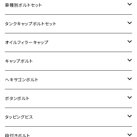
ホンダ【ステンレス】
車種別ボルトセット
400X
カワサキ【ステンレス】
KAWASAKI
タンクキャップボルトセット
6V モンキー
BALIUS
Z900RS/Z900RS CAFE
ヤマハ【ステンレス】
HONDA
カワサキ
オイルフィラーキャップ
12V モンキー
BALIUS-Ⅱ
Z900RS SE
MT-03
CB1300SF/CB1300SB
スズキ【ステンレス】
SUZUKI
ホンダ
M20 P1.5
キャップボルト
12V Fi モンキー
D-TRACER125
ゼファー400/ゼファーχ
MT-25
CB400SF/CB400SB
ジクサー150
ホンダ【チタン】
YAMAHA
ヤマハ
M20 P2.5
ステンレス
ヘキサゴンボルト
クロスカブ50
D-TRACKER
ゼファー750/ゼファー750RS
MT-125
ダックス125
ジクサー250
ジェイド
M4
カワサキ【チタン】
スズキ
M30 P1.5
チタン
ステンレス
ボタンボルト
クロスカブ110
D-TRACKER X
ゼファー1100/ゼファー1100RS
RZ250
モンキー125
ジクサーSF250
スーパーカブ C125
M5
250TR
M3
M4
ヤマハ【チタン】
チタン
ステンレス
タッピングビス
ジェイド
ER-6F
ZRX400/ZRXⅡ
RZ250R
レブル250
BANDIT250
ハンターカブ CT125
M6
GPZ900R
M4
M5
シグナスX
M4
M4
スズキ【チタン】
チタン
ステンレス
段付きボルト