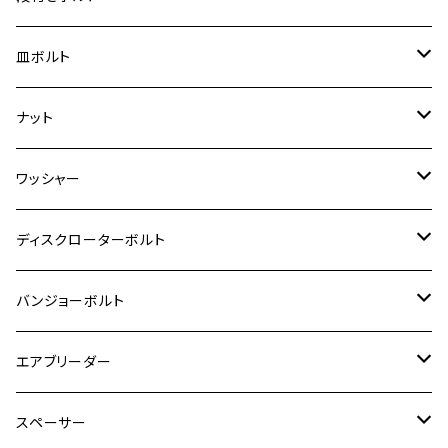
スーパーカブ C125
ER-6N
ZRX1100/ZRX1100Ⅱ
RZ250RR
ハンターカブ125
GS400
ダックス125
M8
Ninja H2
M5
M6
シグナスX SR
M5
M5
KATANA
M3
M4
チタン
ステンレス
皿ボルト
ダックス125
ESTRELLA
ZRX1200R/ZRX1200S
RZ350
クロスカブ110
GSR400
モンキー125
M10
Ninja 250
M6
M8
マジェスティS
M6
M6
M4
M5
M4
M5
チタン
ステンレス
ナット
ハンターカブ CT125
ESTRELLA RS
ZRX1200DAEG
RZ350R
スーパーカブ110
GSR600
CB400 SUPER FOUR
Ninja 400
M7
M10
BW’S125
M8
M8
M5
M5
M6
M5
M4
チタン
ステンレス
ワッシャー
モンキー125
GPZ900R
Ninja250
RZ350RR
PCX
GSX-R125
CB400 SUPER BOLDOR
Ninja 400R
M8
MT-03
M10
M10
M6
M8
M6
M5
M3
M4
チタン
ステンレス
ディスクローターボルト
ADV150
GPZ1100
Ninja250R
SEROW250
PCX150
GSX-S125
CB1300 SUPER FOUR
Ninja 1000
M10
MT-25
M8
M10
M4
M5
M4
M6
チタン
ステンレス
バンジョーボルト
Ape50
KLX125
Ninja400
SR400
GROM/MSX125
GSX250R
CB1300 SUPER BOLDOR
Ninja 1000SX
MT-125
M10
M5
M6
M5
M7
M4
ホンダ
チタン
ステンレス
エアブリーダー
Ape100
KLX250
Ninja400R
SR500
ハンターカブ
GSX250E KATANA
CBR250R
Ninja ZX-25R
NMAX
M6
M8
M6
M8
M5
ヤマハ
カワサキ
M10 P1.0
チタン
ステンレス
スペーサー
CB223S
KLX250ES
Ninja650
TW200
GSX400E KATANA
CBR250RR
Z900RS
NMAX155