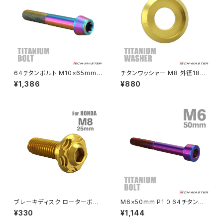
MSX125
Z H2
NSR50
ZEPHYR 400
NSR80
ZEPHYR χ
64チタンボルト M10×65mm
チタンワッシャー M8 外径18m
P1.25 テーパーヘッド トルクス
m 枠径14mm フジツボ型ワッシ
¥1,386
¥880
穴付き キャップボルト 焼きチタ
ャー ゴールドカラー 1個 JA117
PCX
ZEPHYR 750
ンカラー 虹色 1個 JA409
4
PCX150
ZEPYER 750 RS
PCX160
ZEPHYER 1100
Rebel250
ZEPHYER 1100 RS
ブレーキディスク ローターボル
M6×50mm P1.0 64チタン合
Rebel500
ZRX400
ト M8×25mm P1.25 ホンダ用
金 スリムヘッド キャップボルト
¥330
¥1,144
スノーヘッド ステンレス ゴール
六角穴付き 焼きチタンカラー 1