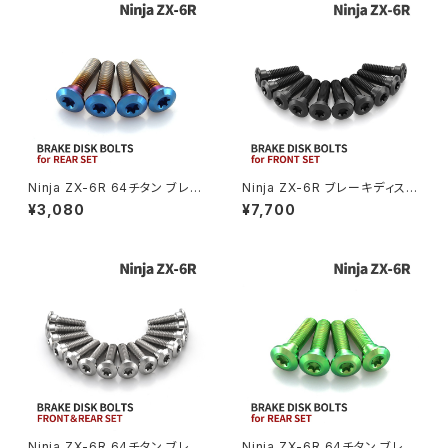
ZRX1200S
CL400
W400
ミラーアームスリーブ
エストレヤ
CRF250 RALLY
W650
キックペダルカバー
CRF250L
W800
ドライブチェーンアジャスターボルトカバー
Ninja ZX-6R 64チタン ブレー
Ninja ZX-6R ブレーキディスク
キディスクボルト リア用 4本セッ
ボルト フロント用 10本セット カ
¥3,080
¥7,700
ト カワサキ車用 焼きチタンカラ
ワサキ車用 ブラック JA22006
CRF250M
Z125 PRO
ー JA22017
クラッチケーブル アジャスター
FTR223
Z250
チェーンアジャスター
GB250 CLUBMAN
Z400
マシニングネットアンカー
GB350
Z400J
Ninja ZX-6R 64チタン ブレー
Ninja ZX-6R 64チタン ブレー
GB350S