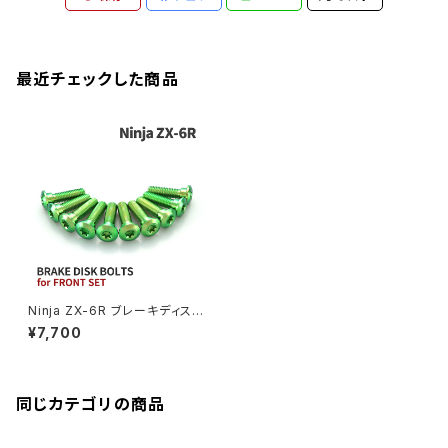
ZEPHYER 1100RS
XJR400R
シートポストボルト
アクスルカラー
CB125R
Ninja 1000SX
Z125 PRO
YZF-R1
SV650
MSX125
Z H2
XMAX
クランクアームボルト
最近チェックした商品
CB250R
Ninja ZX-25R
BALIUS/BALIUS-II
YZF-R3
SV650X
PCX
ZRX400
クランクケースカバー
CBR250R
Ninja ZX-6R
GPZ900R
YZF-R15
V-Storom250
PCX160
ZRX-Ⅱ
ディレイラーボルト
CBR250RR
Ninja ZX-10R
KSR110
YZF-R25
Rebel250
ZRX1100
Vブレーキ台座ボルト
CBR400F
Ninja ZX-14R
エリミネーター/SE
YZF-R125
Rebel500
ZRX1100-Ⅱ
Ninja ZX-6R ブレーキディスク
バーエンド
CBR400R
ボルト フロント用 10本セット カ
Ninja H2
¥7,700
ワサキ車用 グリーン JA22002
VTR250
ZRX1200DAEG
エアバルブキャップ
CBX400F
VERSYS 650
XR230 モタード / SL230
同じカテゴリの商品
ZRX1200R
CBX550F
ミラーホールキャップ
VULCAN S