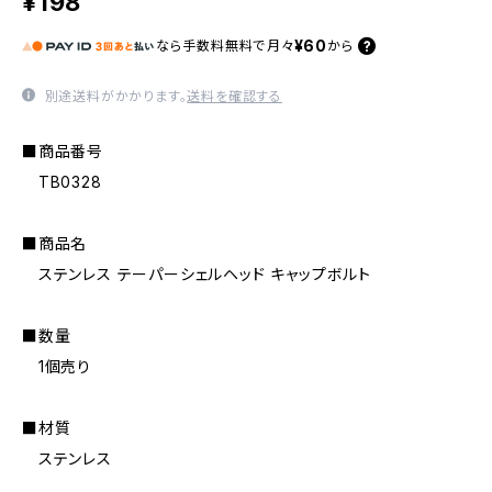
¥198
¥60
なら
手数料無料で
月々
から
別途送料がかかります。
送料を確認する
■商品番号
TB0328
■商品名
ステンレス テーパーシェルヘッド キャップボルト
■数量
1個売り
■材質
ステンレス