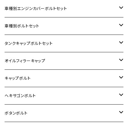
車種別エンジンカバーボルトセット
ホンダ【ステンレス】
車種別ボルトセット
400X
カワサキ【ステンレス】
KAWASAKI
タンクキャップボルトセット
6V モンキー
BALIUS
Z900RS/Z900RS CAFE
ヤマハ【ステンレス】
HONDA
カワサキ
オイルフィラーキャップ
12V モンキー
BALIUS-Ⅱ
Z900RS SE
MT-03
CB1300SF/CB1300SB
スズキ【ステンレス】
SUZUKI
ホンダ
M20 P1.5
キャップボルト
12V Fi モンキー
D-TRACER125
ゼファー400/ゼファーχ
MT-25
CB400SF/CB400SB
ジクサー150
ホンダ【チタン】
YAMAHA
ヤマハ
M20 P2.5
ステンレス
ヘキサゴンボルト
クロスカブ50
D-TRACKER
ゼファー750/ゼファー750RS
MT-125
ダックス125
ジクサー250
ジェイド
M4
カワサキ【チタン】
スズキ
M30 P1.5
チタン
ステンレス
ボタンボルト
クロスカブ110
D-TRACKER X
ゼファー1100/ゼファー1100RS
RZ250
モンキー125
ジクサーSF250