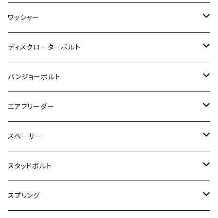
RZ350R
スーパーカブ110
GSR600
CB400 SUPER FOUR
Ninja 400
M7
M10
BW’S125
M8
M8
M5
M5
M6
M5
M4
チタン
ステンレス
ワッシャー
モンキー125
GPZ900R
Ninja250
RZ350RR
PCX
GSX-R125
CB400 SUPER BOLDOR
Ninja 400R
M8
MT-03
M10
M10
M6
M8
M6
M5
M3
M4
チタン
ステンレス
ディスクローターボルト
ADV150
GPZ1100
Ninja250R
SEROW250
PCX150
GSX-S125
CB1300 SUPER FOUR
Ninja 1000
M10
MT-25
M8
M10
M4
M5
M4
M6
チタン
ステンレス
バンジョーボルト
Ape50
KLX125
Ninja400
SR400
GROM/MSX125
GSX250R
CB1300 SUPER BOLDOR
Ninja 1000SX
MT-125
M10
M5
M6
M5
M7
M4
ホンダ
チタン
ステンレス
エアブリーダー
Ape100
KLX250
Ninja400R
SR500
ハンターカブ
GSX250E KATANA
CBR250R
Ninja ZX-25R
NMAX
M6
M8
M6
M8
M5
ヤマハ
カワサキ
M10 P1.0
チタン
ステンレス
スペーサー
CB223S
KLX250ES
Ninja650
TW200
GSX400E KATANA
CBR250RR
Z900RS
NMAX155
M8
M10
M8
M10
M6
ホンダ
M10 P1.25
M10 P1.0
M7 P1.0
CB400 FOUR
チタン
ステンレス
スタッドボルト
KLX250SR
Ninja650R
TW225
GSX400 IMPULSE
CBR400F
Z900RS CAFE
SR400
M10
M12
M10
M12
M8
ヤマハ
M10 P1.25
M8 P1.0
CB400 SUPER FOUR
M7 P1.0
KSR110
Ninja1000
チタン
M8
スプリング
XJ400
GSX-S750
CBX400F
Z1000
SR500
M14
M12
M14
M10
スズキ