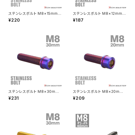
CRF250L
W800
ドライブチェーンアジャスターボルトカバー
ステンレスボルト M8×15mm P
ステンレスボルト M8×12mm P
1.25 テーパーヘッド キャップボ
1.25 テーパーシェルヘッド キャ
¥220
¥187
ルト ゴールドカラー TB0093
ップボルト シルバー×焼きチタン
CRF250M
Z125 PRO
カラー TB0869
クラッチケーブル アジャスター
FTR223
Z250
チェーンアジャスター
GB250 CLUBMAN
Z400
マシニングネットアンカー
GB350
Z400J
ステンレスボルト M8×30mm
ステンレスボルト M8×20mm
GB350S
Z400FX
P1.25 スリムヘッド キャップボ
P1.25 スリムヘッド キャップボ
¥231
¥209
ルト 焼きチタンカラー TB1121
ルト 焼きチタンカラー TB1119
GROM
Z550FX
HAWK CB250T
Z650