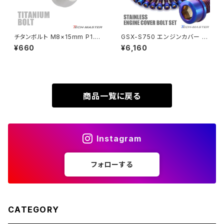
XL230
ZRX1200DAEG
チタンボルト M8×15mm P1.25
GSX-S750 エンジンカバー ク
テーパーヘッド 六角穴 ボタンボ
ランクケース ボルト 30本セット
¥660
¥6,160
XR230
ルト シルバーカラー 素地 1個 J
ステンレス製 スズキ車用 焼きチ
ZRX1200R
A745
タンカラー TB9213
XR230 MOTARD
ZRX1200S
商品一覧に戻る
ZOMMER X
ZZR1100
Instagram
ZZR1400
フォローする
250TR
CATEGORY