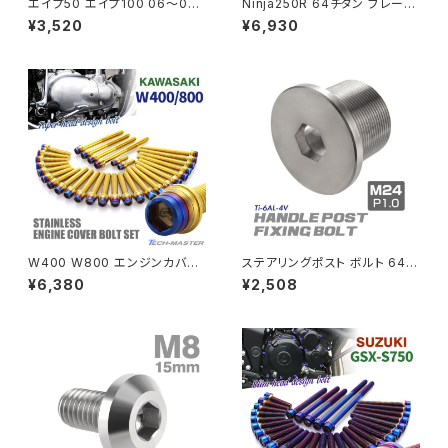
エイプ50 エイプ100 06〜08
Ninja250R 64チタン ブレーキ
年 XRモタード エンジンカバー
ディスクローターボルト フロント
¥3,520
¥6,930
クランクケース ボルト 14本セッ
リア 9本セット カワサキ車用 焼
PCX
ZEPHYR 750
ト ステンレス製 焼きチタンカラ
きチタンカラー JA22129
ー TB6193
PCX150
ZEPYER 750 RS
PCX160
ZEPHYER 1100
Rebel250
ZEPHYER 1100 RS
W400 W800 エンジンカバー
ステアリングポスト ボルト 64チ
Rebel500
ZRX400
クランクケース ボルト 30本セッ
タン製 折りたたみ自転車 DAH
¥6,380
¥2,508
ト ステンレス製 カワサキ車用 ゴ
ON等に シルバー 素地 1個 JA
ールド×焼きチタンカラー TB84
500
SUPER HAWK
82
ZRX-Ⅱ
SUPER HAWKⅢ
ZRX1100
VTR250
ZRX1100-Ⅱ