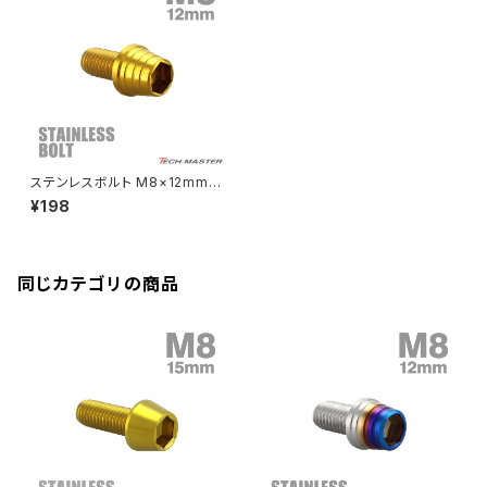
CBR250R
Ninja ZX-6R
GPZ900R
YZF-R15
V-Storom250
PCX160
ZRX-Ⅱ
ディレイラーボルト
CBR250RR
Ninja ZX-10R
KSR110
YZF-R25
Rebel250
ZRX1100
Vブレーキ台座ボルト
CBR400F
Ninja ZX-14R
エリミネーター/SE
YZF-R125
Rebel500
ZRX1100-Ⅱ
ステンレスボルト M8×12mm P
バーエンド
CBR400R
1.25 テーパーシェルヘッド キャ
Ninja H2
¥198
ップボルト ゴールドカラー TB0
VTR250
ZRX1200DAEG
328
エアバルブキャップ
CBX400F
VERSYS 650
XR230 モタード / SL230
同じカテゴリの商品
ZRX1200R
CBX550F
ミラーホールキャップ
VULCAN S
ZRX1200S
CL400
W400
ミラーアームスリーブ
エストレヤ
CRF250 RALLY
W650
キックペダルカバー