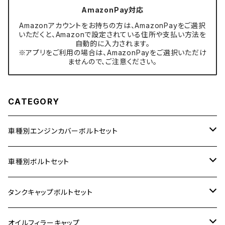
AmazonPay対応
Amazonアカウントをお持ちの方は、AmazonPayをご選択
いただくと、Amazonで設定されている住所や支払い方法を
自動的に入力されます。
※アプリをご利用の場合は、AmazonPayをご選択いただけ
ませんので、ご注意ください。
CATEGORY
車種別エンジンカバーボルトセット
ホンダ【ステンレス】
車種別ボルトセット
400X
カワサキ【ステンレス】
KAWASAKI
タンクキャップボルトセット
6V モンキー
BALIUS
Z900RS/Z900RS CAFE
ヤマハ【ステンレス】
HONDA
カワサキ
オイルフィラーキャップ