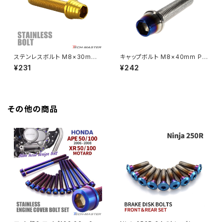
HAWK CB250N
Z650RS
HAWKⅡ CB400T
Z900
ステンレスボルト M8×30mm
キャップボルト M8×40mm P1.
P1.25 テーパーシェルヘッド キ
25 テーパー ステンレス シルバ
¥231
¥242
HAWKⅡ CB400N
ャップボルト ゴールドカラー TB
ー＆焼きチタンカラー 1個 TB0
Z900RS
0332
629
HORNET250
Z900RS CAFE
その他の商品
JADE250
Z1000
MSX125
Z H2
NSR50
ZEPHYR 400
NSR80
ZEPHYR χ