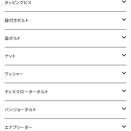
スーパーカブ C125
M5
250TR
M3
M4
ヤマハ【チタン】
チタン
ステンレス
タッピングビス
ジェイド
ER-6F
ZRX400/ZRXⅡ
RZ250R
レブル250
BANDIT250
ハンターカブ CT125
M6
GPZ900R
M4
M5
シグナスX
M4
M4
スズキ【チタン】
チタン
ステンレス
段付きボルト
スーパーカブ C125
ER-6N
ZRX1100/ZRX1100Ⅱ
RZ250RR
ハンターカブ125
GS400
ダックス125
M8
Ninja H2
M5
M6
シグナスX SR
M5
M5
KATANA
M3
M4
チタン
ステンレス
皿ボルト
ダックス125
ESTRELLA
ZRX1200R/ZRX1200S
RZ350
クロスカブ110
GSR400
モンキー125
M10
Ninja 250
M6
M8
マジェスティS
M6
M6
M4
M5
M4
M5
チタン
ステンレス
ナット
ハンターカブ CT125
ESTRELLA RS
ZRX1200DAEG
RZ350R
スーパーカブ110
GSR600
CB400 SUPER FOUR
Ninja 400
M7
M10
BW’S125
M8
M8
M5
M5
M6
M5
M4
チタン
ステンレス
ワッシャー
モンキー125
GPZ900R
Ninja250
RZ350RR
PCX
GSX-R125
CB400 SUPER BOLDOR
Ninja 400R
M8
MT-03
M10
M10
M6
M8
M6
M5
M3
M4
チタン
ステンレス
ディスクローターボルト
ADV150
GPZ1100
Ninja250R
SEROW250
PCX150
GSX-S125
CB1300 SUPER FOUR
Ninja 1000
M10
MT-25
M8
M10
M4
M5
M4
M6
チタン
ステンレス
バンジョーボルト
Ape50
KLX125
Ninja400
SR400
GROM/MSX125
GSX250R
CB1300 SUPER BOLDOR
Ninja 1000SX
MT-125
M10
M5
M6
M5
M7
M4
ホンダ
チタン
ステンレス
エアブリーダー
Ape100
KLX250
Ninja400R