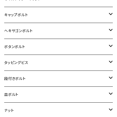
12V モンキー
BALIUS-Ⅱ
Z900RS SE
MT-03
CB1300SF/CB1300SB
スズキ【ステンレス】
SUZUKI
ホンダ
M20 P1.5
キャップボルト
12V Fi モンキー
D-TRACER125
ゼファー400/ゼファーχ
MT-25
CB400SF/CB400SB
ジクサー150
ホンダ【チタン】
YAMAHA
ヤマハ
M20 P2.5
ステンレス
ヘキサゴンボルト
クロスカブ50
D-TRACKER
ゼファー750/ゼファー750RS
MT-125
ダックス125
ジクサー250
ジェイド
M4
カワサキ【チタン】
スズキ
M30 P1.5
チタン
ステンレス
ボタンボルト
クロスカブ110
D-TRACKER X
ゼファー1100/ゼファー1100RS
RZ250
モンキー125
ジクサーSF250
スーパーカブ C125
M5
250TR
M3
M4
ヤマハ【チタン】
チタン
ステンレス
タッピングビス
ジェイド
ER-6F
ZRX400/ZRXⅡ
RZ250R
レブル250
BANDIT250
ハンターカブ CT125
M6
GPZ900R
M4
M5
シグナスX
M4
M4
スズキ【チタン】
チタン
ステンレス
段付きボルト
スーパーカブ C125
ER-6N
ZRX1100/ZRX1100Ⅱ
RZ250RR
ハンターカブ125
GS400
ダックス125
M8
Ninja H2
M5
M6
シグナスX SR
M5
M5
KATANA
M3
M4
チタン
ステンレス
皿ボルト
ダックス125
ESTRELLA
ZRX1200R/ZRX1200S
RZ350
クロスカブ110
GSR400
モンキー125
M10
Ninja 250
M6
M8
マジェスティS
M6
M6
M4
M5
M4
M5
チタン
ステンレス
ナット
ハンターカブ CT125
ESTRELLA RS
ZRX1200DAEG