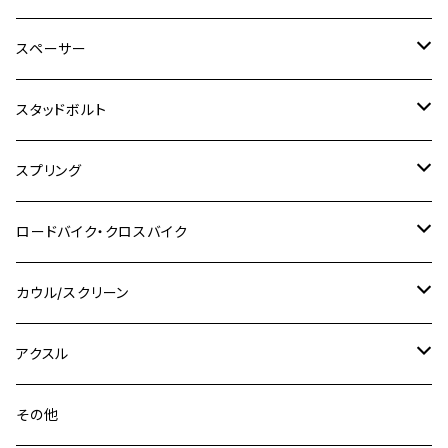
SR500
ハンターカブ
GSX250E KATANA
CBR250R
Ninja ZX-25R
NMAX
M6
M8
M6
M8
M5
ヤマハ
カワサキ
M10 P1.0
チタン
ステンレス
スペーサー
CB223S
KLX250ES
Ninja650
TW200
GSX400E KATANA
CBR250RR
Z900RS
NMAX155
M8
M10
M8
M10
M6
ホンダ
M10 P1.25
M10 P1.0
M7 P1.0
CB400 FOUR
チタン
ステンレス
スタッドボルト
KLX250SR
Ninja650R
TW225
GSX400 IMPULSE
CBR400F
Z900RS CAFE
SR400
M10
M12
M10
M12
M8
ヤマハ
M10 P1.25
M8 P1.0
CB400 SUPER FOUR
M7 P1.0
KSR110
Ninja1000
チタン
M8
スプリング
XJ400
GSX-S750
CBX400F
Z1000
SR500
M14
M12
M14
M10
スズキ
M8 P1.25
CB400 SUPER BOLDOR
M8 P1.25
Ninja 250R
Ninja1000SX
XJ400D
アルミ
M10
ステンレス
ロードバイク・クロスバイク
GSX-R1000
CRF250L / M / CRF250RALLY
ZEPHYER 400
XSR125
M16
M14
M12
CB400SS
M10 P1.0
Ninja 250
Ninja ZX-6R
XJ550
GSX-R1000R
チタン
ステムボルト
カウル/スクリーン
FT223 / CB223S
ZEPHYER χ
YZF-R3
M24
M16
CB750F
M10 P1.25
Ninja 400R
Ninja ZX-10R
XS650SP
GSX1100S KATANA
GB250 CLUBMAN
ステムナット
スクリーンボルト
アクスル
ZEPHYER 750
YZF-R25
M18
CB900F
Ninja 400
Ninja ZX-25R
XSR125
GSX1300R HAYABUSA
GB350
ZEPHYER 750RS
ステアリングポスト
アクスルナット
その他
YZF-R125
M20