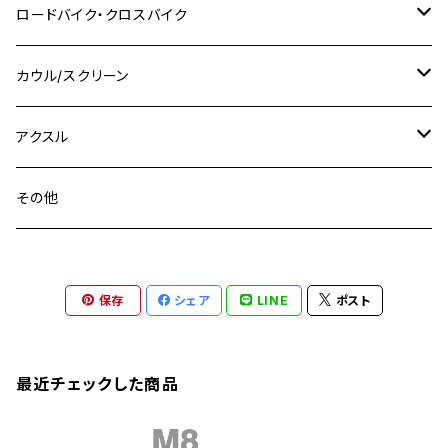
M8 P1.25
CB400 SUPER BOLDOR
M8 P1.25
Ninja 250R
Ninja1000SX
XJ400D
アルミ
M10
ステンレス
ロードバイク・クロスバイク
GSX-R1000
CRF250L / M / CRF250RALLY
ZEPHYER 400
XSR125
M16
M14
M12
CB400SS
M10 P1.0
Ninja 250
Ninja ZX-6R
XJ550
GSX-R1000R
チタン
ステムボルト
カウル/スクリーン
FT223 / CB223S
ZEPHYER χ
YZF-R3
M24
M16
CB750F
M10 P1.25
Ninja 400R
Ninja ZX-10R
XS650SP
GSX1100S KATANA
GB250 CLUBMAN
ステムナット
スクリーンボルト
アクスル
ZEPHYER 750
YZF-R25
M18
CB900F
Ninja 400
Ninja ZX-25R
XSR125
GSX1300R HAYABUSA
GB350
ZEPHYER 750RS
ステアリングポスト
アクスルナット
その他
YZF-R125
M20
CB1300 SUPER FOUR
Ninja 650
Z1000
XJR400
INAZUMA400
GB350S
ZEPHYER 1100
XJR400
シートクランプ
アクスルスライダー
M22
CB1300 SUPER BOLDOR
Ninja 1000
Z250
XJR400R
KATANA
保存
シェア
LINE
ポスト
GROM
ZEPHYER 1100RS
XJR400R
シートポストボルト
アクスルカラー
CB125R
Ninja 1000SX
Z125 PRO
YZF-R1
SV650
MSX125
Z H2
XMAX
クランクアームボルト
最近チェックした商品
CB250R
Ninja ZX-25R
BALIUS/BALIUS-II
YZF-R3
SV650X
PCX
ZRX400
クランクケースカバー