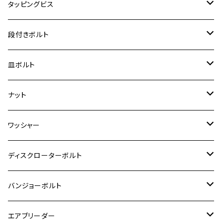
スーパーカブ C125
M5
250TR
M3
M4
ヤマハ【チタン】
チタン
ステンレス
タッピングビス
ジェイド
ER-6F
ZRX400/ZRXⅡ
RZ250R
レブル250
BANDIT250
ハンターカブ CT125
M6
GPZ900R
M4
M5
シグナスX
M4
M4
スズキ【チタン】
チタン
ステンレス
段付きボルト
スーパーカブ C125
ER-6N
ZRX1100/ZRX1100Ⅱ
RZ250RR
ハンターカブ125
GS400
ダックス125
M8
Ninja H2
M5
M6
シグナスX SR
M5
M5
KATANA
M3
M4
チタン
ステンレス
皿ボルト
ダックス125
ESTRELLA
ZRX1200R/ZRX1200S
RZ350
クロスカブ110
GSR400
モンキー125
M10
Ninja 250
M6
M8
マジェスティS
M6
M6
M4
M5
M4
M5
チタン
ステンレス
ナット
ハンターカブ CT125
ESTRELLA RS
ZRX1200DAEG
RZ350R
スーパーカブ110
GSR600
CB400 SUPER FOUR
Ninja 400
M7
M10
BW’S125
M8
M8
M5
M5
M6
M5
M4
チタン
ステンレス
ワッシャー
モンキー125
GPZ900R
Ninja250
RZ350RR
PCX
GSX-R125
CB400 SUPER BOLDOR
Ninja 400R
M8
MT-03
M10
M10
M6
M8
M6
M5
M3
M4
チタン
ステンレス
ディスクローターボルト
ADV150
GPZ1100
Ninja250R
SEROW250
PCX150
GSX-S125
CB1300 SUPER FOUR
Ninja 1000
M10
MT-25
M8
M10
M4
M5
M4
M6
チタン
ステンレス
バンジョーボルト
Ape50
KLX125
Ninja400
SR400
GROM/MSX125
GSX250R
CB1300 SUPER BOLDOR
Ninja 1000SX
MT-125
M10
M5
M6
M5
M7
M4
ホンダ
チタン
ステンレス
エアブリーダー
Ape100
KLX250
Ninja400R