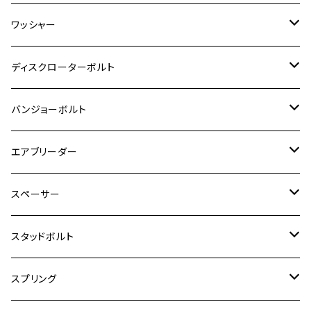
RZ350R
スーパーカブ110
GSR600
CB400 SUPER FOUR
Ninja 400
M7
M10
BW’S125
M8
M8
M5
M5
M6
M5
M4
チタン
ステンレス
ワッシャー
モンキー125
GPZ900R
Ninja250
RZ350RR
PCX
GSX-R125
CB400 SUPER BOLDOR
Ninja 400R
M8
MT-03
M10
M10
M6
M8
M6
M5
M3
M4
チタン
ステンレス
ディスクローターボルト
ADV150
GPZ1100
Ninja250R
SEROW250
PCX150
GSX-S125
CB1300 SUPER FOUR
Ninja 1000
M10
MT-25
M8
M10
M4
M5
M4
M6
チタン
ステンレス
バンジョーボルト
Ape50
KLX125
Ninja400
SR400
GROM/MSX125
GSX250R
CB1300 SUPER BOLDOR
Ninja 1000SX
MT-125
M10
M5
M6
M5
M7
M4
ホンダ
チタン
ステンレス
エアブリーダー
Ape100
KLX250
Ninja400R
SR500
ハンターカブ
GSX250E KATANA
CBR250R
Ninja ZX-25R
NMAX
M6
M8
M6
M8
M5
ヤマハ
カワサキ
M10 P1.0
チタン
ステンレス
スペーサー
CB223S
KLX250ES
Ninja650
TW200
GSX400E KATANA
CBR250RR
Z900RS
NMAX155
M8
M10
M8
M10
M6
ホンダ
M10 P1.25
M10 P1.0
M7 P1.0
CB400 FOUR
チタン
ステンレス
スタッドボルト
KLX250SR
Ninja650R
TW225
GSX400 IMPULSE
CBR400F
Z900RS CAFE
SR400
M10
M12
M10
M12
M8
ヤマハ
M10 P1.25
M8 P1.0
CB400 SUPER FOUR
M7 P1.0
KSR110
Ninja1000
チタン
M8
スプリング
XJ400
GSX-S750
CBX400F
Z1000
SR500
M14
M12
M14
M10
スズキ