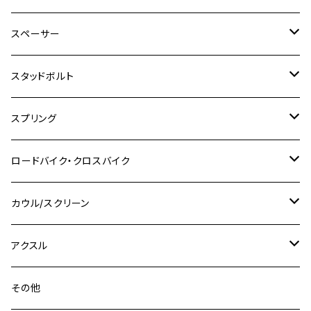
SR500
ハンターカブ
GSX250E KATANA
CBR250R
Ninja ZX-25R
NMAX
M6
M8
M6
M8
M5
ヤマハ
カワサキ
M10 P1.0
チタン
ステンレス
スペーサー
CB223S
KLX250ES
Ninja650
TW200
GSX400E KATANA
CBR250RR
Z900RS
NMAX155
M8
M10
M8
M10
M6
ホンダ
M10 P1.25
M10 P1.0
M7 P1.0
CB400 FOUR
チタン
ステンレス
スタッドボルト
KLX250SR
Ninja650R
TW225
GSX400 IMPULSE
CBR400F
Z900RS CAFE
SR400
M10
M12
M10
M12
M8
ヤマハ
M10 P1.25
M8 P1.0
CB400 SUPER FOUR
M7 P1.0
KSR110
Ninja1000
チタン
M8
スプリング
XJ400
GSX-S750
CBX400F
Z1000
SR500
M14
M12
M14
M10
スズキ
M8 P1.25
CB400 SUPER BOLDOR
M8 P1.25
Ninja 250R
Ninja1000SX
XJ400D
アルミ
M10
ステンレス
ロードバイク・クロスバイク
GSX-R1000
CRF250L / M / CRF250RALLY
ZEPHYER 400
XSR125
M16
M14
M12
CB400SS
M10 P1.0
Ninja 250
Ninja ZX-6R
XJ550
GSX-R1000R
チタン
ステムボルト
カウル/スクリーン
FT223 / CB223S
ZEPHYER χ
YZF-R3
M24
M16
CB750F
M10 P1.25
Ninja 400R
Ninja ZX-10R
XS650SP
GSX1100S KATANA
GB250 CLUBMAN
ステムナット
スクリーンボルト
アクスル
ZEPHYER 750
YZF-R25
M18
CB900F
Ninja 400
Ninja ZX-25R
XSR125
GSX1300R HAYABUSA
GB350
ZEPHYER 750RS
ステアリングポスト
アクスルナット
その他
YZF-R125
M20