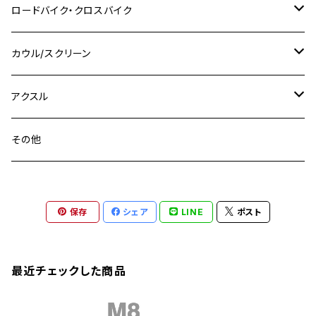
M8 P1.25
CB400 SUPER BOLDOR
M8 P1.25
Ninja 250R
Ninja1000SX
XJ400D
アルミ
M10
ステンレス
ロードバイク・クロスバイク
GSX-R1000
CRF250L / M / CRF250RALLY
ZEPHYER 400
XSR125
M16
M14
M12
CB400SS
M10 P1.0
Ninja 250
Ninja ZX-6R
XJ550
GSX-R1000R
チタン
ステムボルト
カウル/スクリーン
FT223 / CB223S
ZEPHYER χ
YZF-R3
M24
M16
CB750F
M10 P1.25
Ninja 400R
Ninja ZX-10R
XS650SP
GSX1100S KATANA
GB250 CLUBMAN
ステムナット
スクリーンボルト
アクスル
ZEPHYER 750
YZF-R25
M18
CB900F
Ninja 400
Ninja ZX-25R
XSR125
GSX1300R HAYABUSA
GB350
ZEPHYER 750RS
ステアリングポスト
アクスルナット
その他
YZF-R125
M20
CB1300 SUPER FOUR
Ninja 650
Z1000
XJR400
INAZUMA400
GB350S
ZEPHYER 1100
XJR400
シートクランプ
アクスルスライダー
M22
CB1300 SUPER BOLDOR
Ninja 1000
Z250
XJR400R
KATANA
保存
シェア
LINE
ポスト
GROM
ZEPHYER 1100RS
XJR400R
シートポストボルト
アクスルカラー
CB125R
Ninja 1000SX
Z125 PRO
YZF-R1
SV650
MSX125
Z H2
XMAX
クランクアームボルト
最近チェックした商品
CB250R
Ninja ZX-25R
BALIUS/BALIUS-II
YZF-R3
SV650X
PCX
ZRX400
クランクケースカバー