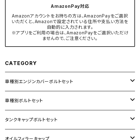
AmazonPay対応
Amazonアカウントをお持ちの方は、AmazonPayをご選択
いただくと、Amazonで設定されている住所や支払い方法を
自動的に入力されます。
※アプリをご利用の場合は、AmazonPayをご選択いただけ
ませんので、ご注意ください。
CATEGORY
車種別エンジンカバーボルトセット
ホンダ【ステンレス】
車種別ボルトセット
400X
カワサキ【ステンレス】
KAWASAKI
タンクキャップボルトセット
6V モンキー
BALIUS
Z900RS/Z900RS CAFE
ヤマハ【ステンレス】
HONDA
カワサキ
オイルフィラーキャップ