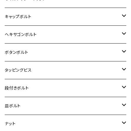
12V モンキー
BALIUS-Ⅱ
Z900RS SE
MT-03
CB1300SF/CB1300SB
スズキ【ステンレス】
SUZUKI
ホンダ
M20 P1.5
キャップボルト
12V Fi モンキー
D-TRACER125
ゼファー400/ゼファーχ
MT-25
CB400SF/CB400SB
ジクサー150
ホンダ【チタン】
YAMAHA
ヤマハ
M20 P2.5
ステンレス
ヘキサゴンボルト
クロスカブ50
D-TRACKER
ゼファー750/ゼファー750RS
MT-125
ダックス125
ジクサー250
ジェイド
M4
カワサキ【チタン】
スズキ
M30 P1.5
チタン
ステンレス
ボタンボルト
クロスカブ110
D-TRACKER X
ゼファー1100/ゼファー1100RS
RZ250
モンキー125
ジクサーSF250
スーパーカブ C125
M5
250TR
M3
M4
ヤマハ【チタン】
チタン
ステンレス
タッピングビス
ジェイド
ER-6F
ZRX400/ZRXⅡ
RZ250R
レブル250
BANDIT250
ハンターカブ CT125
M6
GPZ900R
M4
M5
シグナスX
M4
M4
スズキ【チタン】
チタン
ステンレス
段付きボルト
スーパーカブ C125
ER-6N
ZRX1100/ZRX1100Ⅱ
RZ250RR
ハンターカブ125
GS400
ダックス125
M8
Ninja H2
M5
M6
シグナスX SR
M5
M5
KATANA
M3
M4
チタン
ステンレス
皿ボルト
ダックス125
ESTRELLA
ZRX1200R/ZRX1200S
RZ350
クロスカブ110
GSR400
モンキー125
M10
Ninja 250
M6
M8
マジェスティS
M6
M6
M4
M5
M4
M5
チタン
ステンレス
ナット
ハンターカブ CT125
ESTRELLA RS
ZRX1200DAEG