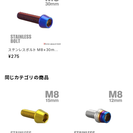
CBR250R
Ninja ZX-6R
GPZ900R
YZF-R15
V-Storom250
PCX160
ZRX-Ⅱ
ディレイラーボルト
CBR250RR
Ninja ZX-10R
KSR110
YZF-R25
Rebel250
ZRX1100
Vブレーキ台座ボルト
CBR400F
Ninja ZX-14R
エリミネーター/SE
YZF-R125
Rebel500
ZRX1100-Ⅱ
ステンレスボルト M8×30mm
バーエンド
CBR400R
P1.25 テーパーヘッド キャップ
Ninja H2
¥275
ボルト 焼きチタンカラー TB015
VTR250
ZRX1200DAEG
5
エアバルブキャップ
CBX400F
VERSYS 650
XR230 モタード / SL230
同じカテゴリの商品
ZRX1200R
CBX550F
ミラーホールキャップ
VULCAN S
ZRX1200S
CL400
W400
ミラーアームスリーブ
エストレヤ
CRF250 RALLY
W650
キックペダルカバー