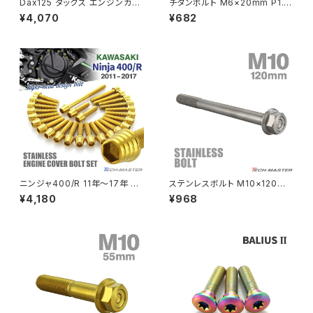
Dax125 ダックス エンジンカバ
チタンボルト M6×20mm P1.0
ー クランクケース ボルト 25本
六角ボルト キャップボルト フラ
¥4,070
¥682
セット ステンレス製 ホンダ車用
ンジ付 焼きチタンカラー ライト
PCX
ZEPHYR 750
ゴールドカラー TB6952
カラー 1個 JA782
PCX150
ZEPYER 750 RS
PCX160
ZEPHYER 1100
Rebel250
ZEPHYER 1100 RS
ニンジャ400/R 11年〜17年 Ni
ステンレスボルト M10×120m
Rebel500
ZRX400
nja エンジンカバー クランクケ
m P1.25 フランジ付き 六角ボル
¥4,180
¥968
ース ボルト 26本セット ステン
ト CNC ヘキサゴンヘッド シル
レス製 カワサキ車用 ゴールドカ
バーカラー TB1168
SUPER HAWK
ラー TB8402
ZRX-Ⅱ
SUPER HAWKⅢ
ZRX1100
VTR250
ZRX1100-Ⅱ