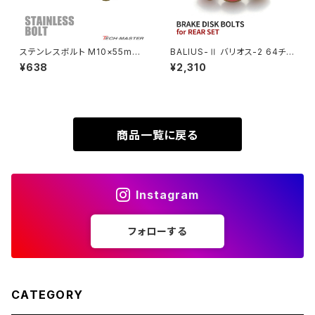
XL230
ZRX1200DAEG
ステンレスボルト M10×55mm
BALIUS-Ⅱ バリオス-2 64チタ
P1.25 フランジ付き 六角ボルト
ン ブレーキディスクボルト リア
¥638
¥2,310
XR230
CNC ヘキサゴンヘッド ゴールド
用 3本セット カワサキ車用 レイ
ZRX1200R
カラー TB1177
ンボーカラー JA22046
XR230 MOTARD
ZRX1200S
商品一覧に戻る
ZOMMER X
ZZR1100
Instagram
ZZR1400
フォローする
250TR
CATEGORY