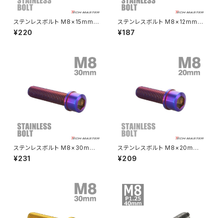
CRF250L
W800
ドライブチェーンアジャスターボルトカバー
ステンレスボルト M8×15mm P
ステンレスボルト M8×12mm P
1.25 テーパーヘッド キャップボ
1.25 テーパーシェルヘッド キャ
¥220
¥187
ルト ゴールドカラー TB0093
ップボルト シルバー×焼きチタン
CRF250M
Z125 PRO
カラー TB0869
クラッチケーブル アジャスター
FTR223
Z250
チェーンアジャスター
GB250 CLUBMAN
Z400
マシニングネットアンカー
GB350
Z400J
ステンレスボルト M8×30mm
ステンレスボルト M8×20mm
GB350S
Z400FX
P1.25 スリムヘッド キャップボ
P1.25 スリムヘッド キャップボ
¥231
¥209
ルト 焼きチタンカラー TB1121
ルト 焼きチタンカラー TB1119
GROM
Z550FX
HAWK CB250T
Z650