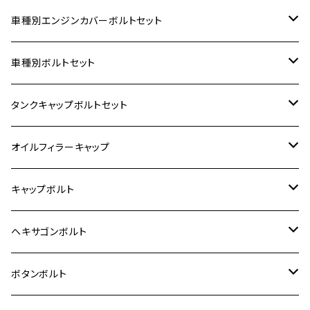
車種別エンジンカバーボルトセット
ホンダ【ステンレス】
車種別ボルトセット
400X
カワサキ【ステンレス】
KAWASAKI
タンクキャップボルトセット
6V モンキー
BALIUS
Z900RS/Z900RS CAFE
ヤマハ【ステンレス】
HONDA
カワサキ
オイルフィラーキャップ
12V モンキー
BALIUS-Ⅱ
Z900RS SE
MT-03
CB1300SF/CB1300SB
スズキ【ステンレス】
SUZUKI
ホンダ
M20 P1.5
キャップボルト
12V Fi モンキー
D-TRACER125
ゼファー400/ゼファーχ
MT-25
CB400SF/CB400SB
ジクサー150
ホンダ【チタン】
YAMAHA
ヤマハ
M20 P2.5
ステンレス
ヘキサゴンボルト
クロスカブ50
D-TRACKER
ゼファー750/ゼファー750RS
MT-125
ダックス125
ジクサー250
ジェイド
M4
カワサキ【チタン】
スズキ
M30 P1.5
チタン
ステンレス
ボタンボルト
クロスカブ110
D-TRACKER X
ゼファー1100/ゼファー1100RS
RZ250
モンキー125
ジクサーSF250