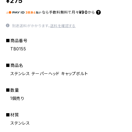
¥275
¥90
なら
手数料無料で
月々
から
別途送料がかかります。
送料を確認する
■商品番号
TB0155
■商品名
ステンレス テーパーヘッド キャップボルト
■数量
1個売り
■材質
ステンレス