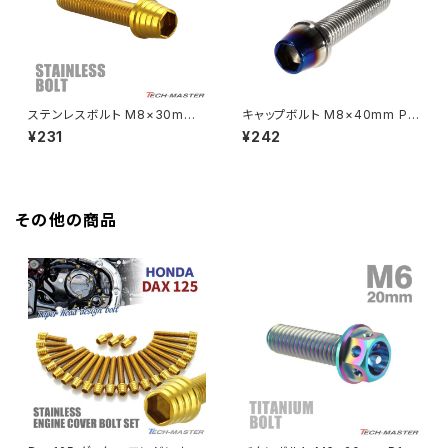
HAWK CB250N
Z650RS
HAWKⅡ CB400T
Z900
ステンレスボルト M8×30mm
キャップボルト M8×40mm P1.
P1.25 テーパーシェルヘッド キ
25 テーパー ステンレス シルバ
¥231
¥242
HAWKⅡ CB400N
ャップボルト ゴールドカラー TB
ー＆焼きチタンカラー 1個 TB0
Z900RS
0332
629
HORNET250
Z900RS CAFE
その他の商品
JADE250
Z1000
MSX125
Z H2
NSR50
ZEPHYR 400
NSR80
ZEPHYR χ