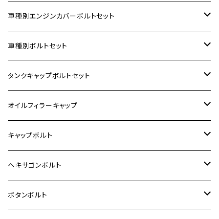
車種別エンジンカバーボルトセット
ホンダ【ステンレス】
車種別ボルトセット
400X
カワサキ【ステンレス】
KAWASAKI
タンクキャップボルトセット
6V モンキー
BALIUS
Z900RS/Z900RS CAFE
ヤマハ【ステンレス】
HONDA
カワサキ
オイルフィラーキャップ
12V モンキー
BALIUS-Ⅱ
Z900RS SE
MT-03
CB1300SF/CB1300SB
スズキ【ステンレス】
SUZUKI
ホンダ
M20 P1.5
キャップボルト
12V Fi モンキー
D-TRACER125
ゼファー400/ゼファーχ
MT-25
CB400SF/CB400SB
ジクサー150
ホンダ【チタン】
YAMAHA
ヤマハ
M20 P2.5
ステンレス
ヘキサゴンボルト
クロスカブ50
D-TRACKER
ゼファー750/ゼファー750RS
MT-125
ダックス125
ジクサー250
ジェイド
M4
カワサキ【チタン】
スズキ
M30 P1.5
チタン
ステンレス
ボタンボルト
クロスカブ110
D-TRACKER X
ゼファー1100/ゼファー1100RS
RZ250
モンキー125
ジクサーSF250