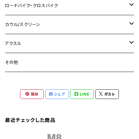
スズキ
M8 P1.25
CB400 SUPER BOLDOR
M8 P1.25
Ninja 250R
Ninja1000SX
XJ400D
アルミ
M10
ステンレス
ロードバイク・クロスバイク
GSX-R1000
CRF250L / M / CRF250RALLY
ZEPHYER 400
XSR125
M16
M14
M12
CB400SS
M10 P1.0
Ninja 250
Ninja ZX-6R
XJ550
GSX-R1000R
チタン
ステムボルト
カウル/スクリーン
FT223 / CB223S
ZEPHYER χ
YZF-R3
M24
M16
CB750F
M10 P1.25
Ninja 400R
Ninja ZX-10R
XS650SP
GSX1100S KATANA
GB250 CLUBMAN
ステムナット
スクリーンボルト
アクスル
ZEPHYER 750
YZF-R25
M18
CB900F
Ninja 400
Ninja ZX-25R
XSR125
GSX1300R HAYABUSA
GB350
ZEPHYER 750RS
ステアリングポスト
アクスルナット
その他
YZF-R125
M20
CB1300 SUPER FOUR
Ninja 650
Z1000
XJR400
INAZUMA400
GB350S
ZEPHYER 1100
XJR400
シートクランプ
アクスルスライダー
M22
CB1300 SUPER BOLDOR
Ninja 1000
Z250
XJR400R
KATANA
保存
シェア
LINE
ポスト
GROM
ZEPHYER 1100RS
XJR400R
シートポストボルト
アクスルカラー
CB125R
Ninja 1000SX
Z125 PRO
YZF-R1
SV650
MSX125
Z H2
XMAX
クランクアームボルト
最近チェックした商品
CB250R
Ninja ZX-25R
BALIUS/BALIUS-II
YZF-R3
SV650X
PCX
ZRX400
クランクケースカバー