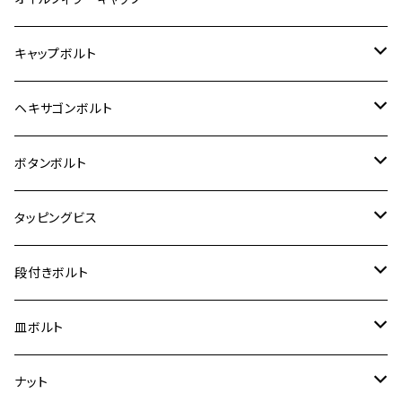
12V モンキー
BALIUS-Ⅱ
Z900RS SE
MT-03
CB1300SF/CB1300SB
スズキ【ステンレス】
SUZUKI
ホンダ
M20 P1.5
キャップボルト
12V Fi モンキー
D-TRACER125
ゼファー400/ゼファーχ
MT-25
CB400SF/CB400SB
ジクサー150
ホンダ【チタン】
YAMAHA
ヤマハ
M20 P2.5
ステンレス
ヘキサゴンボルト
クロスカブ50
D-TRACKER
ゼファー750/ゼファー750RS
MT-125
ダックス125
ジクサー250
ジェイド
M4
カワサキ【チタン】
スズキ
M30 P1.5
チタン
ステンレス
ボタンボルト
クロスカブ110
D-TRACKER X
ゼファー1100/ゼファー1100RS
RZ250
モンキー125
ジクサーSF250
スーパーカブ C125
M5
250TR
M3
M4
ヤマハ【チタン】
チタン
ステンレス
タッピングビス
ジェイド
ER-6F
ZRX400/ZRXⅡ
RZ250R
レブル250
BANDIT250
ハンターカブ CT125
M6
GPZ900R
M4
M5
シグナスX
M4
M4
スズキ【チタン】
チタン
ステンレス
段付きボルト
スーパーカブ C125
ER-6N
ZRX1100/ZRX1100Ⅱ
RZ250RR
ハンターカブ125
GS400
ダックス125
M8
Ninja H2
M5
M6
シグナスX SR
M5
M5
KATANA
M3
M4
チタン
ステンレス
皿ボルト
ダックス125
ESTRELLA
ZRX1200R/ZRX1200S
RZ350
クロスカブ110
GSR400
モンキー125
M10
Ninja 250
M6
M8
マジェスティS
M6
M6
M4
M5
M4
M5
チタン
ステンレス
ナット
ハンターカブ CT125