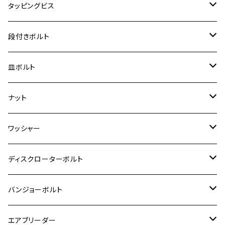
スーパーカブ C125
M5
250TR
M3
M4
ヤマハ【チタン】
チタン
ステンレス
タッピングビス
ジェイド
ER-6F
ZRX400/ZRXⅡ
RZ250R
レブル250
BANDIT250
ハンターカブ CT125
M6
GPZ900R
M4
M5
シグナスX
M4
M4
スズキ【チタン】
チタン
ステンレス
段付きボルト
スーパーカブ C125
ER-6N
ZRX1100/ZRX1100Ⅱ
RZ250RR
ハンターカブ125
GS400
ダックス125
M8
Ninja H2
M5
M6
シグナスX SR
M5
M5
KATANA
M3
M4
チタン
ステンレス
皿ボルト
ダックス125
ESTRELLA
ZRX1200R/ZRX1200S
RZ350
クロスカブ110
GSR400
モンキー125
M10
Ninja 250
M6
M8
マジェスティS
M6
M6
M4
M5
M4
M5
チタン
ステンレス
ナット
ハンターカブ CT125
ESTRELLA RS
ZRX1200DAEG
RZ350R
スーパーカブ110
GSR600
CB400 SUPER FOUR
Ninja 400
M7
M10
BW’S125
M8
M8
M5
M5
M6
M5
M4
チタン
ステンレス
ワッシャー
モンキー125
GPZ900R
Ninja250
RZ350RR
PCX
GSX-R125
CB400 SUPER BOLDOR
Ninja 400R
M8
MT-03
M10
M10
M6
M8
M6
M5
M3
M4
チタン
ステンレス
ディスクローターボルト
ADV150
GPZ1100
Ninja250R
SEROW250
PCX150
GSX-S125
CB1300 SUPER FOUR
Ninja 1000
M10
MT-25
M8
M10
M4
M5
M4
M6
チタン
ステンレス
バンジョーボルト
Ape50
KLX125
Ninja400
SR400
GROM/MSX125
GSX250R
CB1300 SUPER BOLDOR
Ninja 1000SX
MT-125
M10
M5
M6
M5
M7
M4
ホンダ
チタン
ステンレス
エアブリーダー
Ape100
KLX250
Ninja400R