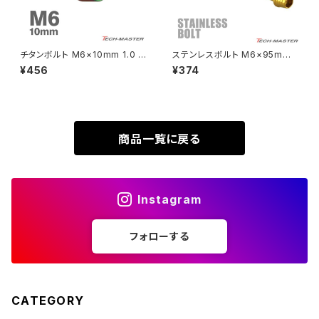
XL230
ZRX1200DAEG
チタンボルト M6×10mm 1.0 テ
ステンレスボルト M6×95mm
ーパーヘッド 六角穴付き キャッ
P1.0 テーパーシェルヘッド キャ
¥456
¥374
XR230
プボルト レインボーカラー 1個
ップボルト ゴールドカラー TB0
ZRX1200R
JA4030
324
XR230 MOTARD
ZRX1200S
商品一覧に戻る
ZOMMER X
ZZR1100
Instagram
ZZR1400
フォローする
250TR
CATEGORY