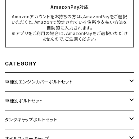
AmazonPay対応
Amazonアカウントをお持ちの方は、AmazonPayをご選択
いただくと、Amazonで設定されている住所や支払い方法を
自動的に入力されます。
※アプリをご利用の場合は、AmazonPayをご選択いただけ
ませんので、ご注意ください。
CATEGORY
車種別エンジンカバーボルトセット
ホンダ【ステンレス】
車種別ボルトセット
400X
カワサキ【ステンレス】
KAWASAKI
タンクキャップボルトセット
6V モンキー
BALIUS
Z900RS/Z900RS CAFE
ヤマハ【ステンレス】
HONDA
カワサキ
オイルフィラーキャップ