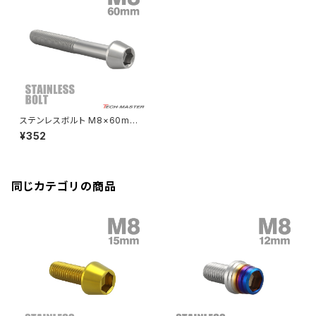
CBR250R
Ninja ZX-6R
GPZ900R
YZF-R15
V-Storom250
PCX160
ZRX-Ⅱ
ディレイラーボルト
CBR250RR
Ninja ZX-10R
KSR110
YZF-R25
Rebel250
ZRX1100
Vブレーキ台座ボルト
CBR400F
Ninja ZX-14R
エリミネーター/SE
YZF-R125
Rebel500
ZRX1100-Ⅱ
ステンレスボルト M8×60mm
バーエンド
CBR400R
P1.25 テーパーヘッド キャップ
Ninja H2
¥352
ボルト シルバーカラー TB004
VTR250
ZRX1200DAEG
3
エアバルブキャップ
CBX400F
VERSYS 650
XR230 モタード / SL230
同じカテゴリの商品
ZRX1200R
CBX550F
ミラーホールキャップ
VULCAN S
ZRX1200S
CL400
W400
ミラーアームスリーブ
エストレヤ
CRF250 RALLY
W650
キックペダルカバー