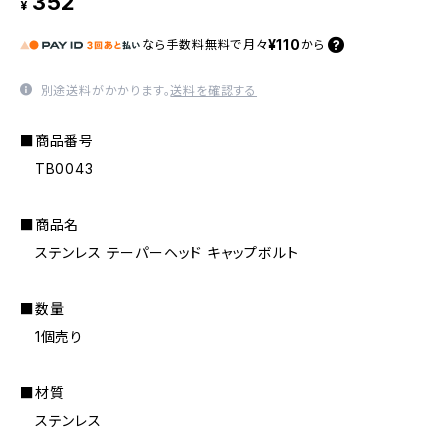
352
¥
¥110
なら
手数料無料で
月々
から
別途送料がかかります。
送料を確認する
■商品番号
TB0043
■商品名
ステンレス テーパーヘッド キャップボルト
■数量
1個売り
■材質
ステンレス