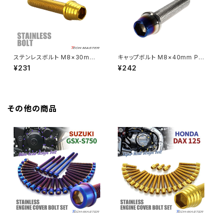
HAWK CB250N
Z650RS
HAWKⅡ CB400T
Z900
ステンレスボルト M8×30mm
キャップボルト M8×40mm P1.
P1.25 テーパーシェルヘッド キ
25 テーパー ステンレス シルバ
¥231
¥242
HAWKⅡ CB400N
ャップボルト ゴールドカラー TB
ー＆焼きチタンカラー 1個 TB0
Z900RS
0332
629
HORNET250
Z900RS CAFE
その他の商品
JADE250
Z1000
MSX125
Z H2
NSR50
ZEPHYR 400
NSR80
ZEPHYR χ