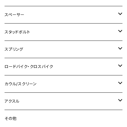
SR500
ハンターカブ
GSX250E KATANA
CBR250R
Ninja ZX-25R
NMAX
M6
M8
M6
M8
M5
ヤマハ
カワサキ
M10 P1.0
チタン
ステンレス
スペーサー
CB223S
KLX250ES
Ninja650
TW200
GSX400E KATANA
CBR250RR
Z900RS
NMAX155
M8
M10
M8
M10
M6
ホンダ
M10 P1.25
M10 P1.0
M7 P1.0
CB400 FOUR
チタン
ステンレス
スタッドボルト
KLX250SR
Ninja650R
TW225
GSX400 IMPULSE
CBR400F
Z900RS CAFE
SR400
M10
M12
M10
M12
M8
ヤマハ
M10 P1.25
M8 P1.0
CB400 SUPER FOUR
M7 P1.0
KSR110
Ninja1000
チタン
M8
スプリング
XJ400
GSX-S750
CBX400F
Z1000
SR500
M14
M12
M14
M10
スズキ
M8 P1.25
CB400 SUPER BOLDOR
M8 P1.25
Ninja 250R
Ninja1000SX
XJ400D
アルミ
M10
ステンレス
ロードバイク・クロスバイク
GSX-R1000
CRF250L / M / CRF250RALLY
ZEPHYER 400
XSR125
M16
M14
M12
CB400SS
M10 P1.0
Ninja 250
Ninja ZX-6R
XJ550
GSX-R1000R
チタン
ステムボルト
カウル/スクリーン
FT223 / CB223S
ZEPHYER χ
YZF-R3
M24
M16
CB750F
M10 P1.25
Ninja 400R
Ninja ZX-10R
XS650SP
GSX1100S KATANA
GB250 CLUBMAN
ステムナット
スクリーンボルト
アクスル
ZEPHYER 750
YZF-R25
M18
CB900F
Ninja 400
Ninja ZX-25R
XSR125
GSX1300R HAYABUSA
GB350
ZEPHYER 750RS
ステアリングポスト
アクスルナット
その他
YZF-R125
M20