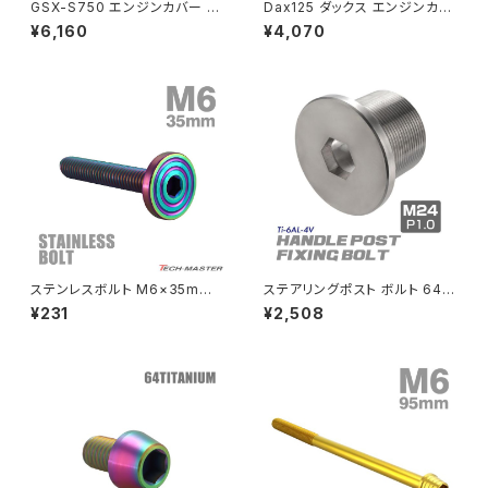
GSX-S750 エンジンカバー ク
Dax125 ダックス エンジンカバ
ランクケース ボルト 30本セット
ー クランクケース ボルト 25本
¥6,160
¥4,070
ステンレス製 スズキ車用 焼きチ
セット ステンレス製 ホンダ車用
PCX
ZEPHYR 750
タンカラー TB9213
ゴールドカラー TB6952
PCX150
ZEPYER 750 RS
PCX160
ZEPHYER 1100
Rebel250
ZEPHYER 1100 RS
ステンレスボルト M6×35mm
ステアリングポスト ボルト 64チ
Rebel500
ZRX400
P1.0 マットタイプ シェルヘッド
タン製 折りたたみ自転車 DAH
¥231
¥2,508
フラット レインボーグリーン TR
ON等に シルバー 素地 1個 JA
0354
500
SUPER HAWK
ZRX-Ⅱ
SUPER HAWKⅢ
ZRX1100
VTR250
ZRX1100-Ⅱ