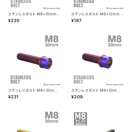
CRF250L
W800
ドライブチェーンアジャスターボルトカバー
ステンレスボルト M8×15mm P
ステンレスボルト M8×12mm P
1.25 テーパーヘッド キャップボ
1.25 テーパーシェルヘッド キャ
¥220
¥187
ルト ゴールドカラー TB0093
ップボルト シルバー×焼きチタン
CRF250M
Z125 PRO
カラー TB0869
クラッチケーブル アジャスター
FTR223
Z250
チェーンアジャスター
GB250 CLUBMAN
Z400
マシニングネットアンカー
GB350
Z400J
ステンレスボルト M8×30mm
ステンレスボルト M8×20mm
GB350S
Z400FX
P1.25 スリムヘッド キャップボ
P1.25 スリムヘッド キャップボ
¥231
¥209
ルト 焼きチタンカラー TB1121
ルト 焼きチタンカラー TB1119
GROM
Z550FX
HAWK CB250T
Z650