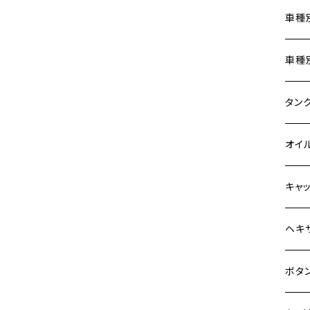
Z900
車種
HAWKⅡ CB400N
Z900RS
ホン
車種
HORNET250
Z900RS CAFE
400X
カワ
KAW
タン
JADE250
Z1000
6V 
BALI
Z900
ヤマ
HON
カワ
オイ
MSX125
Z H2
12V
BALI
Z900
MT-0
CB13
スズ
SUZ
ホン
M20 
キャ
NSR50
ZEPHYR 400
12V 
D-TR
ゼファ
MT-2
CB40
ジクサ
ホン
YAM
ヤマ
M20 
ステ
ヘキ
NSR80
ZEPHYR χ
クロス
D-TR
ゼファ
MT-1
ダック
ジクサ
ジェイ
M4
カワ
スズ
M30 
チタ
ステ
ボタ
PCX
ZEPHYR 750
クロス
D-TR
ゼファ
RZ25
モンキ
ジクサ
スーパ
M5