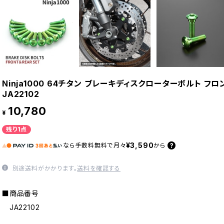
Ninja1000 64チタン ブレーキディスクローターボルト フロ
JA22102
10,780
¥
残り1点
¥3,590
なら
手数料無料で
月々
から
別途送料がかかります。
送料を確認する
■商品番号
JA22102