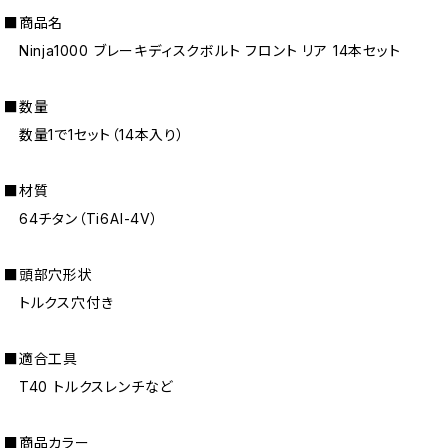
■商品名
Ninja1000 ブレーキディスクボルト フロント リア 14本セット
■数量
数量1で1セット（14本入り）
■材質
64チタン（Ti6AI-4V）
■頭部穴形状
トルクス穴付き
■適合工具
T40 トルクスレンチなど
■商品カラー