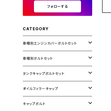
フォローする
CATEGORY
車種別エンジンカバーボルトセット
ホンダ【ステンレス】
車種別ボルトセット
400X
カワサキ【ステンレス】
KAWASAKI
タンクキャップボルトセット
6V モンキー
BALIUS
Z900RS/Z900RS CAFE
ヤマハ【ステンレス】
HONDA
カワサキ
オイルフィラーキャップ
12V モンキー
BALIUS-Ⅱ
Z900RS SE
MT-03
CB1300SF/CB1300SB
スズキ【ステンレス】
SUZUKI
ホンダ
M20 P1.5
キャップボルト