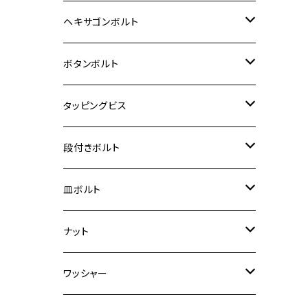
12V Fi モンキー
D-TRACER125
ゼファー400/ゼファーχ
MT-25
CB400SF/CB400SB
ジクサー150
ホンダ【チタン】
YAMAHA
ヤマハ
M20 P2.5
ステンレス
ヘキサゴンボルト
クロスカブ50
D-TRACKER
ゼファー750/ゼファー750RS
MT-125
ダックス125
ジクサー250
ジェイド
M4
カワサキ【チタン】
スズキ
M30 P1.5
チタン
ステンレス
ボタンボルト
クロスカブ110
D-TRACKER X
ゼファー1100/ゼファー1100RS
RZ250
モンキー125
ジクサーSF250
スーパーカブ C125
M5
250TR
M3
M4
ヤマハ【チタン】
チタン
ステンレス
タッピングビス
ジェイド
ER-6F
ZRX400/ZRXⅡ
RZ250R
レブル250
BANDIT250
ハンターカブ CT125
M6
GPZ900R
M4
M5
シグナスX
M4
M4
スズキ【チタン】
チタン
ステンレス
段付きボルト
スーパーカブ C125
ER-6N
ZRX1100/ZRX1100Ⅱ
RZ250RR
ハンターカブ125
GS400
ダックス125
M8
Ninja H2
M5
M6
シグナスX SR
M5
M5
KATANA
M3
M4
チタン
ステンレス
皿ボルト
ダックス125
ESTRELLA
ZRX1200R/ZRX1200S
RZ350
クロスカブ110
GSR400
モンキー125
M10
Ninja 250
M6
M8
マジェスティS
M6
M6
M4
M5
M4
M5
チタン
ステンレス
ナット
ハンターカブ CT125
ESTRELLA RS
ZRX1200DAEG
RZ350R
スーパーカブ110
GSR600
CB400 SUPER FOUR
Ninja 400
M7
M10
BW’S125
M8
M8
M5
M5
M6
M5
M4
チタン
ステンレス
ワッシャー
モンキー125
GPZ900R
Ninja250
RZ350RR
PCX
GSX-R125
CB400 SUPER BOLDOR
Ninja 400R
M8
MT-03
M10
M10
M6
M8