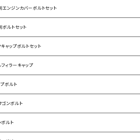
別エンジンカバーボルトセット
ダ【ステンレス】
別ボルトセット
サキ【ステンレス】
ASAKI
クキャップボルトセット
モンキー
US
RS/Z900RS CAFE
ハ【ステンレス】
DA
サキ
ルフィラーキャップ
 モンキー
US-Ⅱ
RS SE
3
00SF/CB1300SB
キ【ステンレス】
UKI
ダ
P1.5
ップボルト
Fi モンキー
ACER125
ー400/ゼファーχ
5
0SF/CB400SB
ー150
ダ【チタン】
AHA
ハ
P2.5
ンレス
サゴンボルト
カブ50
ACKER
ー750/ゼファー750RS
25
ス125
ー250
ド
サキ【チタン】
キ
P1.5
ン
ンレス
ンボルト
カブ110
ACKER X
ー1100/ゼファー1100RS
0
ー125
ーSF250
ーカブ C125