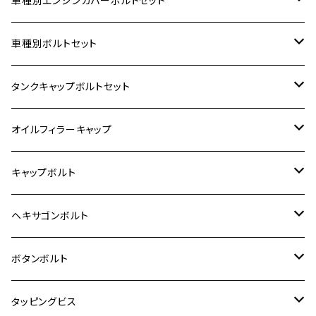
車種別エンジンカバーボルトセット
ホンダ【ステンレス】
車種別ボルトセット
400X
カワサキ【ステンレス】
KAWASAKI
タンクキャップボルトセット
6V モンキー
BALIUS
Z900RS/Z900RS CAFE
ヤマハ【ステンレス】
HONDA
カワサキ
オイルフィラーキャップ
12V モンキー
BALIUS-Ⅱ
Z900RS SE
MT-03
CB1300SF/CB1300SB
スズキ【ステンレス】
SUZUKI
ホンダ
M20 P1.5
キャップボルト
12V Fi モンキー
D-TRACER125
ゼファー400/ゼファーχ
MT-25
CB400SF/CB400SB
ジクサー150
ホンダ【チタン】
YAMAHA
ヤマハ
M20 P2.5
ステンレス
ヘキサゴンボルト
クロスカブ50
D-TRACKER
ゼファー750/ゼファー750RS
MT-125
ダックス125
ジクサー250
ジェイド
M4
カワサキ【チタン】
スズキ
M30 P1.5
チタン
ステンレス
ボタンボルト
クロスカブ110
D-TRACKER X
ゼファー1100/ゼファー1100RS
RZ250
モンキー125
ジクサーSF250
スーパーカブ C125
M5
250TR
M3
M4
ヤマハ【チタン】
チタン
ステンレス
タッピングビス