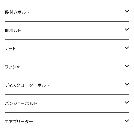
ジェイド
ER-6F
ZRX400/ZRXⅡ
RZ250R
レブル250
BANDIT250
ハンターカブ CT125
M6
GPZ900R
M4
M5
シグナスX
M4
M4
スズキ【チタン】
チタン
ステンレス
段付きボルト
スーパーカブ C125
ER-6N
ZRX1100/ZRX1100Ⅱ
RZ250RR
ハンターカブ125
GS400
ダックス125
M8
Ninja H2
M5
M6
シグナスX SR
M5
M5
KATANA
M3
M4
チタン
ステンレス
皿ボルト
ダックス125
ESTRELLA
ZRX1200R/ZRX1200S
RZ350
クロスカブ110
GSR400
モンキー125
M10
Ninja 250
M6
M8
マジェスティS
M6
M6
M4
M5
M4
M5
チタン
ステンレス
ナット
ハンターカブ CT125
ESTRELLA RS
ZRX1200DAEG
RZ350R
スーパーカブ110
GSR600
CB400 SUPER FOUR
Ninja 400
M7
M10
BW’S125
M8
M8
M5
M5
M6
M5
M4
チタン
ステンレス
ワッシャー
モンキー125
GPZ900R
Ninja250
RZ350RR
PCX
GSX-R125
CB400 SUPER BOLDOR
Ninja 400R
M8
MT-03
M10
M10
M6
M8
M6
M5
M3
M4
チタン
ステンレス
ディスクローターボルト
ADV150
GPZ1100
Ninja250R
SEROW250
PCX150
GSX-S125
CB1300 SUPER FOUR
Ninja 1000
M10
MT-25
M8
M10
M4
M5
M4
M6
チタン
ステンレス
バンジョーボルト
Ape50
KLX125
Ninja400
SR400
GROM/MSX125
GSX250R
CB1300 SUPER BOLDOR
Ninja 1000SX
MT-125
M10
M5
M6
M5
M7
M4
ホンダ
チタン
ステンレス
エアブリーダー
Ape100
KLX250
Ninja400R
SR500
ハンターカブ
GSX250E KATANA
CBR250R
Ninja ZX-25R
NMAX