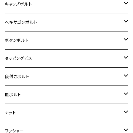
12V モンキー
BALIUS-Ⅱ
Z900RS SE
MT-03
CB1300SF/CB1300SB
スズキ【ステンレス】
SUZUKI
ホンダ
M20 P1.5
キャップボルト
12V Fi モンキー
D-TRACER125
ゼファー400/ゼファーχ
MT-25
CB400SF/CB400SB
ジクサー150
ホンダ【チタン】
YAMAHA
ヤマハ
M20 P2.5
ステンレス
ヘキサゴンボルト
クロスカブ50
D-TRACKER
ゼファー750/ゼファー750RS
MT-125
ダックス125
ジクサー250
ジェイド
M4
カワサキ【チタン】
スズキ
M30 P1.5
チタン
ステンレス
ボタンボルト
クロスカブ110
D-TRACKER X
ゼファー1100/ゼファー1100RS
RZ250
モンキー125
ジクサーSF250
スーパーカブ C125
M5
250TR
M3
M4
ヤマハ【チタン】
チタン
ステンレス
タッピングビス
ジェイド
ER-6F
ZRX400/ZRXⅡ
RZ250R
レブル250
BANDIT250
ハンターカブ CT125
M6
GPZ900R
M4
M5
シグナスX
M4
M4
スズキ【チタン】
チタン
ステンレス
段付きボルト
スーパーカブ C125
ER-6N
ZRX1100/ZRX1100Ⅱ
RZ250RR
ハンターカブ125
GS400
ダックス125
M8
Ninja H2
M5
M6
シグナスX SR
M5
M5
KATANA
M3
M4
チタン
ステンレス
皿ボルト
ダックス125
ESTRELLA
ZRX1200R/ZRX1200S
RZ350
クロスカブ110
GSR400
モンキー125
M10
Ninja 250
M6
M8
マジェスティS
M6
M6
M4
M5
M4
M5
チタン
ステンレス
ナット
ハンターカブ CT125
ESTRELLA RS
ZRX1200DAEG
RZ350R
スーパーカブ110
GSR600
CB400 SUPER FOUR
Ninja 400
M7
M10
BW’S125
M8
M8
M5
M5
M6
M5
M4
チタン
ステンレス
ワッシャー