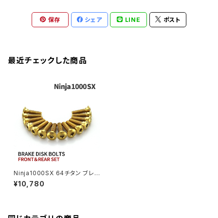
M22
CB1300 SUPER BOLDOR
Ninja 1000
Z250
XJR400R
KATANA
保存
シェア
LINE
ポスト
GROM
ZEPHYER 1100RS
XJR400R
シートポストボルト
アクスルカラー
CB125R
Ninja 1000SX
Z125 PRO
YZF-R1
SV650
MSX125
Z H2
XMAX
クランクアームボルト
最近チェックした商品
CB250R
Ninja ZX-25R
BALIUS/BALIUS-II
YZF-R3
SV650X
PCX
ZRX400
クランクケースカバー
CBR250R
Ninja ZX-6R
GPZ900R
YZF-R15
V-Storom250
PCX160
ZRX-Ⅱ
ディレイラーボルト
CBR250RR
Ninja ZX-10R
KSR110
YZF-R25
Rebel250
ZRX1100
Vブレーキ台座ボルト
CBR400F
Ninja ZX-14R
エリミネーター/SE
YZF-R125
Rebel500
ZRX1100-Ⅱ
Ninja1000SX 64チタン ブレ
バーエンド
CBR400R
ーキディスクローターボルト フ
Ninja H2
¥10,780
ロント リア 14本セット カワサキ
VTR250
ZRX1200DAEG
車用 ゴールド JA22103
エアバルブキャップ
CBX400F
VERSYS 650
XR230 モタード / SL230
ZRX1200R