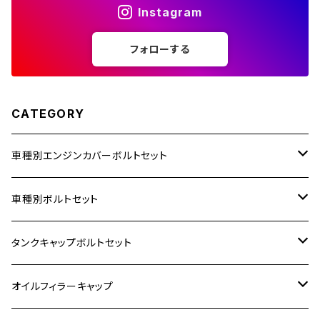
Instagram
ZZR1400
フォローする
250TR
CATEGORY
車種別エンジンカバーボルトセット
ホンダ【ステンレス】
車種別ボルトセット
400X
カワサキ【ステンレス】
KAWASAKI
タンクキャップボルトセット
6V モンキー
BALIUS
Z900RS/Z900RS CAFE
ヤマハ【ステンレス】
HONDA
カワサキ
オイルフィラーキャップ