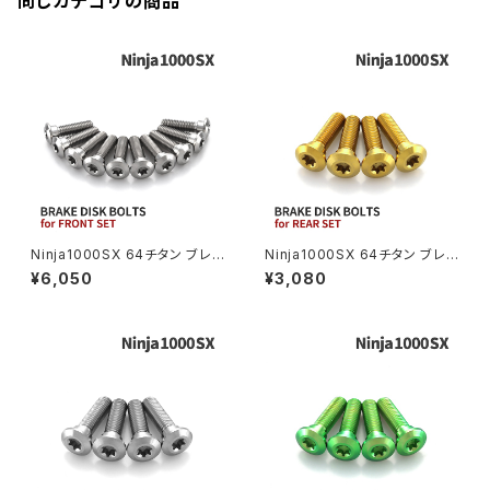
同じカテゴリの商品
CBX550F
ミラーホールキャップ
VULCAN S
ZRX1200S
CL400
W400
ミラーアームスリーブ
エストレヤ
CRF250 RALLY
W650
キックペダルカバー
CRF250L
W800
ドライブチェーンアジャスターボルトカバー
Ninja1000SX 64チタン ブレ
Ninja1000SX 64チタン ブレ
ーキディスクボルト フロント用 1
ーキディスクボルト リア用 4本
¥6,050
¥3,080
0本セット カワサキ車用 シルバ
セット カワサキ車用 ゴールド J
CRF250M
Z125 PRO
ー JA22001
A22015
クラッチケーブル アジャスター
FTR223
Z250
チェーンアジャスター
GB250 CLUBMAN
Z400
マシニングネットアンカー
GB350
Z400J