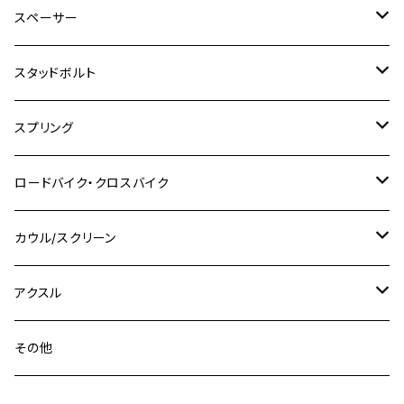
M6
M8
M6
M8
M5
ヤマハ
カワサキ
M10 P1.0
チタン
ステンレス
スペーサー
CB223S
KLX250ES
Ninja650
TW200
GSX400E KATANA
CBR250RR
Z900RS
NMAX155
M8
M10
M8
M10
M6
ホンダ
M10 P1.25
M10 P1.0
M7 P1.0
CB400 FOUR
チタン
ステンレス
スタッドボルト
KLX250SR
Ninja650R
TW225
GSX400 IMPULSE
CBR400F
Z900RS CAFE
SR400
M10
M12
M10
M12
M8
ヤマハ
M10 P1.25
M8 P1.0
CB400 SUPER FOUR
M7 P1.0
KSR110
Ninja1000
チタン
M8
スプリング
XJ400
GSX-S750
CBX400F
Z1000
SR500
M14
M12
M14
M10
スズキ
M8 P1.25
CB400 SUPER BOLDOR
M8 P1.25
Ninja 250R
Ninja1000SX
XJ400D
アルミ
M10
ステンレス
ロードバイク・クロスバイク
GSX-R1000
CRF250L / M / CRF250RALLY
ZEPHYER 400
XSR125
M16
M14
M12
CB400SS
M10 P1.0
Ninja 250
Ninja ZX-6R
XJ550
GSX-R1000R
チタン
ステムボルト
カウル/スクリーン
FT223 / CB223S
ZEPHYER χ
YZF-R3
M24
M16
CB750F
M10 P1.25
Ninja 400R
Ninja ZX-10R
XS650SP
GSX1100S KATANA
GB250 CLUBMAN
ステムナット
スクリーンボルト
アクスル
ZEPHYER 750
YZF-R25
M18
CB900F
Ninja 400
Ninja ZX-25R
XSR125
GSX1300R HAYABUSA
GB350
ZEPHYER 750RS
ステアリングポスト
アクスルナット
その他
YZF-R125
M20
CB1300 SUPER FOUR
Ninja 650
Z1000
XJR400
INAZUMA400
GB350S
ZEPHYER 1100
XJR400
シートクランプ
アクスルスライダー