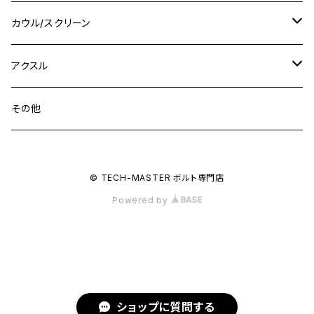
M16
M14
M12
CB400SS
M10 P1.0
Ninja 250
Ninja ZX-6R
XJ550
GSX-R1000R
チタン
ステムボルト
カウル/スクリーン
FT223 / CB223S
ZEPHYER χ
YZF-R3
M24
M16
CB750F
M10 P1.25
Ninja 400R
Ninja ZX-10R
XS650SP
GSX1100S KATANA
GB250 CLUBMAN
ステムナット
スクリーンボルト
アクスル
ZEPHYER 750
YZF-R25
M18
CB900F
Ninja 400
Ninja ZX-25R
XSR125
GSX1300R HAYABUSA
GB350
ZEPHYER 750RS
ステアリングポスト
アクスルナット
その他
YZF-R125
M20
CB1300 SUPER FOUR
Ninja 650
Z1000
XJR400
INAZUMA400
GB350S
ZEPHYER 1100
XJR400
シートクランプ
アクスルスライダー
M22
CB1300 SUPER BOLDOR
Ninja 1000
Z250
XJR400R
© TECH-MASTER ボルト専門店
KATANA
GROM
ZEPHYER 1100RS
XJR400R
シートポストボルト
アクスルカラー
Powered by
CB125R
Ninja 1000SX
Z125 PRO
YZF-R1
SV650
MSX125
Z H2
XMAX
クランクアームボルト
CB250R
Ninja ZX-25R
BALIUS/BALIUS-II
YZF-R3
SV650X
PCX
ZRX400
クランクケースカバー
CBR250R
Ninja ZX-6R
GPZ900R
YZF-R15
V-Storom250
PCX160
ショップに質問する
ZRX-Ⅱ