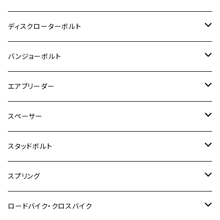
モンキー125
GPZ900R
Ninja250
RZ350RR
PCX
GSX-R125
CB400 SUPER BOLDOR
Ninja 400R
M8
MT-03
M10
M10
M6
M8
M6
M5
M3
M4
チタン
ステンレス
ディスクローターボルト
ADV150
GPZ1100
Ninja250R
SEROW250
PCX150
GSX-S125
CB1300 SUPER FOUR
Ninja 1000
M10
MT-25
M8
M10
M4
M5
M4
M6
チタン
ステンレス
バンジョーボルト
Ape50
KLX125
Ninja400
SR400
GROM/MSX125
GSX250R
CB1300 SUPER BOLDOR
Ninja 1000SX
MT-125
M10
M5
M6
M5
M7
M4
ホンダ
チタン
ステンレス
エアブリーダー
Ape100
KLX250
Ninja400R
SR500
ハンターカブ
GSX250E KATANA
CBR250R
Ninja ZX-25R
NMAX
M6
M8
M6
M8
M5
ヤマハ
カワサキ
M10 P1.0
チタン
ステンレス
スペーサー
CB223S
KLX250ES
Ninja650
TW200
GSX400E KATANA
CBR250RR
Z900RS
NMAX155
M8
M10
M8
M10
M6
ホンダ
M10 P1.25
M10 P1.0
M7 P1.0
CB400 FOUR
チタン
ステンレス
スタッドボルト
KLX250SR
Ninja650R
TW225
GSX400 IMPULSE
CBR400F
Z900RS CAFE
SR400
M10
M12
M10
M12
M8
ヤマハ
M10 P1.25
M8 P1.0
CB400 SUPER FOUR
M7 P1.0
KSR110
Ninja1000
チタン
M8
スプリング
XJ400
GSX-S750
CBX400F
Z1000
SR500
M14
M12
M14
M10
スズキ
M8 P1.25
CB400 SUPER BOLDOR
M8 P1.25
Ninja 250R
Ninja1000SX
XJ400D
アルミ
M10
ステンレス
ロードバイク・クロスバイク
GSX-R1000
CRF250L / M / CRF250RALLY
ZEPHYER 400
XSR125