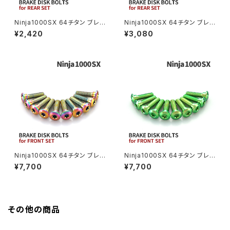
Ninja1000SX 64チタン ブレ
Ninja1000SX 64チタン ブレ
GB350S
Z400FX
ーキディスクボルト リア用 4本
ーキディスクボルト リア用 4本
¥2,420
¥3,080
セット カワサキ車用 シルバー J
セット カワサキ車用 グリーン J
A22013
A22014
GROM
Z550FX
HAWK CB250T
Z650
HAWK CB250N
Z650RS
HAWKⅡ CB400T
Z900
Ninja1000SX 64チタン ブレ
Ninja1000SX 64チタン ブレ
ーキディスクボルト フロント用 1
ーキディスクボルト フロント用 1
¥7,700
¥7,700
HAWKⅡ CB400N
0本セット カワサキ車用 レイン
0本セット カワサキ車用 グリー
Z900RS
ボーカラー JA22004
ン JA22002
HORNET250
Z900RS CAFE
その他の商品
JADE250
Z1000