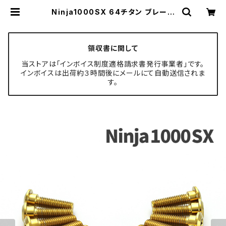
Ninja1000SX 64チタン ブレーキ
ディスクローターボルト フロント リア
14本セット カワサキ車用 ゴールド J
A22103 | TECH-MASTER ボルト
専門店
領収書に関して
当ストアは「インボイス制度適格請求書発行事業者」です。
インボイスは出荷約３時間後にメールにて自動送信されま
す。