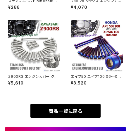
ステンレスボルト M6×65mm
Dax125 ダックス エンジンカバ
Rebel500
ZRX400
P1.0 テーパーヘッド キャップボ
ー クランクケース ボルト 25本
¥286
¥4,070
ルト ゴールドカラー TB0082
セット ステンレス製 ホンダ車用
ゴールドカラー TB6952
SUPER HAWK
ZRX-Ⅱ
SUPER HAWKⅢ
ZRX1100
VTR250
ZRX1100-Ⅱ
XL230
ZRX1200DAEG
Z900RS エンジンカバー クラ
エイプ50 エイプ100 06〜08
ンクケース ボルト 27本セット
年 XRモタード エンジンカバー
¥5,610
¥3,520
XR230
ステンレス製 カワサキ車用 シル
クランクケース ボルト 14本セッ
ZRX1200R
バーカラー TB8177
ト ステンレス製 焼きチタンカラ
ー TB6193
XR230 MOTARD
ZRX1200S
商品一覧に戻る
ZOMMER X
ZZR1100