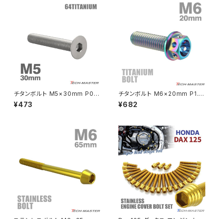
MSX125
Z H2
NSR50
ZEPHYR 400
NSR80
ZEPHYR χ
チタンボルト M5×30mm P0.8
チタンボルト M6×20mm P1.0
皿ボルト 六角穴付き キャップボ
六角ボルト キャップボルト フラ
¥473
¥682
ルト シルバーカラー 1個 JA152
ンジ付 焼きチタンカラー ライト
PCX
ZEPHYR 750
0
カラー 1個 JA782
PCX150
ZEPYER 750 RS
PCX160
ZEPHYER 1100
Rebel250
ZEPHYER 1100 RS