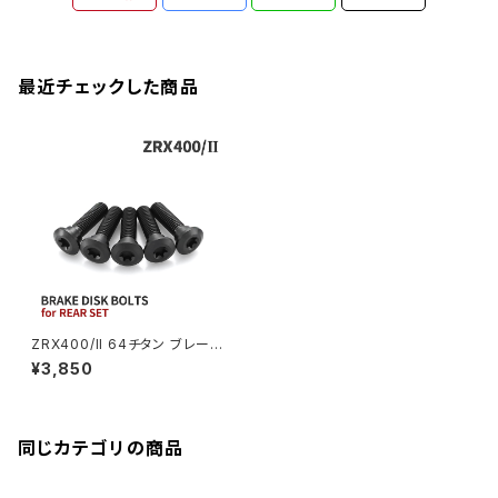
ZEPHYER 1100RS
XJR400R
シートポストボルト
アクスルカラー
CB125R
Ninja 1000SX
Z125 PRO
YZF-R1
SV650
MSX125
Z H2
XMAX
クランクアームボルト
最近チェックした商品
CB250R
Ninja ZX-25R
BALIUS/BALIUS-II
YZF-R3
SV650X
PCX
ZRX400
クランクケースカバー
CBR250R
Ninja ZX-6R
GPZ900R
YZF-R15
V-Storom250
PCX160
ZRX-Ⅱ
ディレイラーボルト
CBR250RR
Ninja ZX-10R
KSR110
YZF-R25
Rebel250
ZRX1100
Vブレーキ台座ボルト
CBR400F
Ninja ZX-14R
エリミネーター/SE
YZF-R125
Rebel500
ZRX1100-Ⅱ
ZRX400/II 64チタン ブレーキ
バーエンド
CBR400R
ディスクボルト リア用 5本セット
Ninja H2
¥3,850
カワサキ車用 ブラック JA2202
VTR250
ZRX1200DAEG
4
エアバルブキャップ
CBX400F
VERSYS 650
XR230 モタード / SL230
同じカテゴリの商品
ZRX1200R
CBX550F
ミラーホールキャップ
VULCAN S