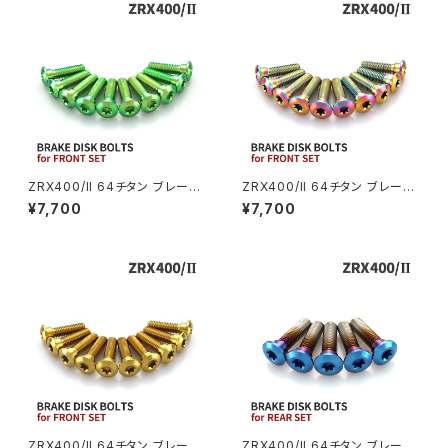
ZRX1200S
CL400
W400
ミラーアームスリーブ
エストレヤ
CRF250 RALLY
W650
キックペダルカバー
CRF250L
W800
ドライブチェーンアジャスターボルトカバー
ZRX400/II 64チタン ブレーキ
ZRX400/II 64チタン ブレーキ
ディスクボルト フロント用 10本
ディスクボルト フロント用 10本
¥7,700
¥7,700
セット カワサキ車用 グリーン J
セット カワサキ車用 レインボー
CRF250M
Z125 PRO
A22002
カラー JA22004
クラッチケーブル アジャスター
FTR223
Z250
チェーンアジャスター
GB250 CLUBMAN
Z400
マシニングネットアンカー
GB350
Z400J
ZRX400/II 64チタン ブレーキ
ZRX400/II 64チタン ブレーキ
GB350S