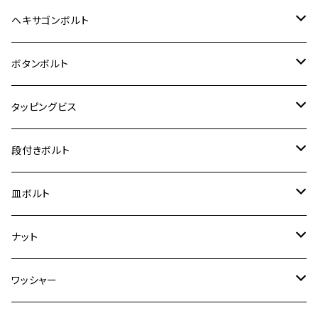
12V Fi モンキー
D-TRACER125
ゼファー400/ゼファーχ
MT-25
CB400SF/CB400SB
ジクサー150
ホンダ【チタン】
YAMAHA
ヤマハ
M20 P2.5
ステンレス
ヘキサゴンボルト
クロスカブ50
D-TRACKER
ゼファー750/ゼファー750RS
MT-125
ダックス125
ジクサー250
ジェイド
M4
カワサキ【チタン】
スズキ
M30 P1.5
チタン
ステンレス
ボタンボルト
クロスカブ110
D-TRACKER X
ゼファー1100/ゼファー1100RS
RZ250
モンキー125
ジクサーSF250
スーパーカブ C125
M5
250TR
M3
M4
ヤマハ【チタン】
チタン
ステンレス
タッピングビス
ジェイド
ER-6F
ZRX400/ZRXⅡ
RZ250R
レブル250
BANDIT250
ハンターカブ CT125
M6
GPZ900R
M4
M5
シグナスX
M4
M4
スズキ【チタン】
チタン
ステンレス
段付きボルト
スーパーカブ C125
ER-6N
ZRX1100/ZRX1100Ⅱ
RZ250RR
ハンターカブ125
GS400
ダックス125
M8
Ninja H2
M5
M6
シグナスX SR
M5
M5
KATANA
M3
M4
チタン
ステンレス
皿ボルト
ダックス125
ESTRELLA
ZRX1200R/ZRX1200S
RZ350
クロスカブ110
GSR400
モンキー125
M10
Ninja 250
M6
M8
マジェスティS
M6
M6
M4
M5
M4
M5
チタン
ステンレス
ナット
ハンターカブ CT125
ESTRELLA RS
ZRX1200DAEG
RZ350R
スーパーカブ110
GSR600
CB400 SUPER FOUR
Ninja 400
M7
M10
BW’S125
M8
M8
M5
M5
M6
M5
M4
チタン
ステンレス
ワッシャー
モンキー125
GPZ900R
Ninja250
RZ350RR
PCX
GSX-R125
CB400 SUPER BOLDOR
Ninja 400R
M8
MT-03
M10
M10
M6
M8
M6
M5