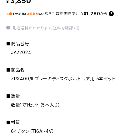
3,850
¥
¥1,280
なら
手数料無料で
月々
から
別途送料がかかります。
送料を確認する
■商品番号
JA22024
■商品名
ZRX400/II ブレーキディスクボルト リア用 5本セット
■数量
数量1で1セット（5本入り）
■材質
64チタン（Ti6AI-4V）