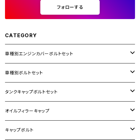
フォローする
250TR
CATEGORY
車種別エンジンカバーボルトセット
ホンダ【ステンレス】
車種別ボルトセット
400X
カワサキ【ステンレス】
KAWASAKI
タンクキャップボルトセット
6V モンキー
BALIUS
Z900RS/Z900RS CAFE
ヤマハ【ステンレス】
HONDA
カワサキ
オイルフィラーキャップ
12V モンキー
BALIUS-Ⅱ
Z900RS SE
MT-03
CB1300SF/CB1300SB
スズキ【ステンレス】
SUZUKI
ホンダ
M20 P1.5
キャップボルト