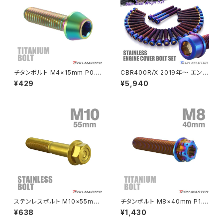
MSX125
Z H2
NSR50
ZEPHYR 400
NSR80
ZEPHYR χ
チタンボルト M4×15mm P0.7
CBR400R/X 2019年〜 エンジ
テーパーヘッド 六角穴付き キャ
ンカバー クランクケース ボルト
¥429
¥5,940
ップボルト 焼きチタンカラー 虹
31本セット ステンレス製 ホンダ
PCX
ZEPHYR 750
色 1個 JA708
車用 焼きチタンカラー TB683
8
PCX150
ZEPYER 750 RS
PCX160
ZEPHYER 1100
Rebel250
ZEPHYER 1100 RS
ステンレスボルト M10×55mm
チタンボルト M8×40mm P1.2
Rebel500
ZRX400
P1.25 フランジ付き 六角ボルト
5 ヘキサゴン トルクスヘッド キ
¥638
¥1,430
CNC ヘキサゴンヘッド ゴールド
ャップボルト 焼きチタンカラー 1