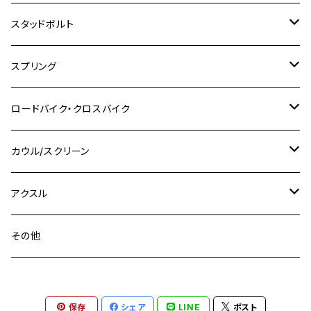
M8
M10
M8
M10
M6
ホンダ
M10 P1.25
M10 P1.0
M7 P1.0
CB400 FOUR
チタン
ステンレス
スタッドボルト
KLX250SR
Ninja650R
TW225
GSX400 IMPULSE
CBR400F
Z900RS CAFE
SR400
M10
M12
M10
M12
M8
ヤマハ
M10 P1.25
M8 P1.0
CB400 SUPER FOUR
M7 P1.0
KSR110
Ninja1000
チタン
M8
スプリング
XJ400
GSX-S750
CBX400F
Z1000
SR500
M14
M12
M14
M10
スズキ
M8 P1.25
CB400 SUPER BOLDOR
M8 P1.25
Ninja 250R
Ninja1000SX
XJ400D
アルミ
M10
ステンレス
ロードバイク・クロスバイク
GSX-R1000
CRF250L / M / CRF250RALLY
ZEPHYER 400
XSR125
M16
M14
M12
CB400SS
M10 P1.0
Ninja 250
Ninja ZX-6R
XJ550
GSX-R1000R
チタン
ステムボルト
カウル/スクリーン
FT223 / CB223S
ZEPHYER χ
YZF-R3
M24
M16
CB750F
M10 P1.25
Ninja 400R
Ninja ZX-10R
XS650SP
GSX1100S KATANA
GB250 CLUBMAN
ステムナット
スクリーンボルト
アクスル
ZEPHYER 750
YZF-R25
M18
CB900F
Ninja 400
Ninja ZX-25R
XSR125
GSX1300R HAYABUSA
GB350
ZEPHYER 750RS
ステアリングポスト
アクスルナット
その他
YZF-R125
M20
CB1300 SUPER FOUR
Ninja 650
Z1000
XJR400
INAZUMA400
GB350S
ZEPHYER 1100
XJR400
シートクランプ
アクスルスライダー
M22
CB1300 SUPER BOLDOR
Ninja 1000
Z250
XJR400R
KATANA
保存
シェア
LINE
ポスト
GROM