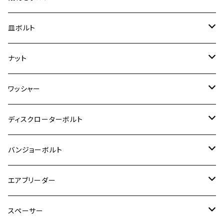
スーパーカブ C125
ER-6N
ZRX1100/ZRX1100Ⅱ
RZ250RR
ハンターカブ125
GS400
ダックス125
M8
Ninja H2
M5
M6
シグナスX SR
M5
M5
KATANA
M3
M4
チタン
ステンレス
皿ボルト
ダックス125
ESTRELLA
ZRX1200R/ZRX1200S
RZ350
クロスカブ110
GSR400
モンキー125
M10
Ninja 250
M6
M8
マジェスティS
M6
M6
M4
M5
M4
M5
チタン
ステンレス
ナット
ハンターカブ CT125
ESTRELLA RS
ZRX1200DAEG
RZ350R
スーパーカブ110
GSR600
CB400 SUPER FOUR
Ninja 400
M7
M10
BW’S125
M8
M8
M5
M5
M6
M5
M4
チタン
ステンレス
ワッシャー
モンキー125
GPZ900R
Ninja250
RZ350RR
PCX
GSX-R125
CB400 SUPER BOLDOR
Ninja 400R
M8
MT-03
M10
M10
M6
M8
M6
M5
M3
M4
チタン
ステンレス
ディスクローターボルト
ADV150
GPZ1100
Ninja250R
SEROW250
PCX150
GSX-S125
CB1300 SUPER FOUR
Ninja 1000
M10
MT-25
M8
M10
M4
M5
M4
M6
チタン
ステンレス
バンジョーボルト
Ape50
KLX125
Ninja400
SR400
GROM/MSX125
GSX250R
CB1300 SUPER BOLDOR
Ninja 1000SX
MT-125
M10
M5
M6
M5
M7
M4
ホンダ
チタン
ステンレス
エアブリーダー
Ape100
KLX250
Ninja400R
SR500
ハンターカブ
GSX250E KATANA
CBR250R
Ninja ZX-25R
NMAX
M6
M8
M6
M8
M5
ヤマハ
カワサキ
M10 P1.0
チタン
ステンレス
スペーサー
CB223S
KLX250ES
Ninja650
TW200
GSX400E KATANA
CBR250RR
Z900RS
NMAX155