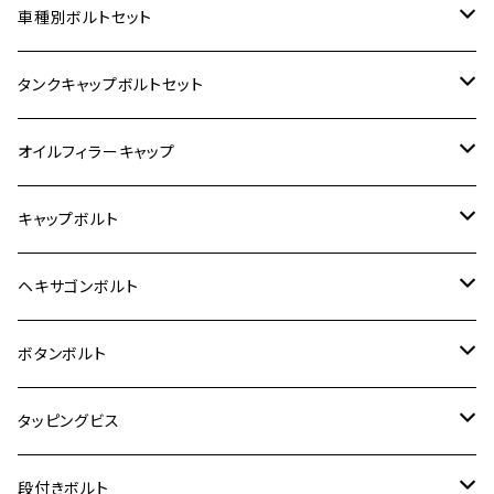
ホンダ【ステンレス】
車種別ボルトセット
400X
カワサキ【ステンレス】
KAWASAKI
タンクキャップボルトセット
6V モンキー
BALIUS
Z900RS/Z900RS CAFE
ヤマハ【ステンレス】
HONDA
カワサキ
オイルフィラーキャップ
12V モンキー
BALIUS-Ⅱ
Z900RS SE
MT-03
CB1300SF/CB1300SB
スズキ【ステンレス】
SUZUKI
ホンダ
M20 P1.5
キャップボルト
12V Fi モンキー
D-TRACER125
ゼファー400/ゼファーχ
MT-25
CB400SF/CB400SB
ジクサー150
ホンダ【チタン】
YAMAHA
ヤマハ
M20 P2.5
ステンレス
ヘキサゴンボルト
クロスカブ50
D-TRACKER
ゼファー750/ゼファー750RS
MT-125
ダックス125
ジクサー250
ジェイド
M4
カワサキ【チタン】
スズキ
M30 P1.5
チタン
ステンレス
ボタンボルト
クロスカブ110
D-TRACKER X
ゼファー1100/ゼファー1100RS
RZ250
モンキー125
ジクサーSF250
スーパーカブ C125
M5
250TR
M3
M4
ヤマハ【チタン】
チタン
ステンレス
タッピングビス
ジェイド
ER-6F
ZRX400/ZRXⅡ
RZ250R
レブル250
BANDIT250
ハンターカブ CT125
M6
GPZ900R
M4
M5
シグナスX
M4
M4
スズキ【チタン】
チタン
ステンレス
段付きボルト