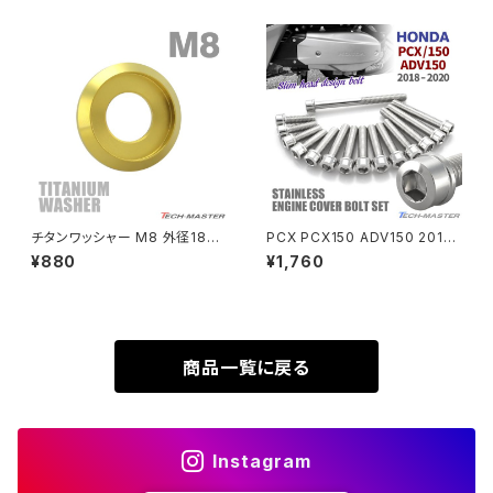
カラー TB1177
個 JA1396
SUPER HAWK
ZRX-Ⅱ
SUPER HAWKⅢ
ZRX1100
VTR250
ZRX1100-Ⅱ
XL230
ZRX1200DAEG
チタンワッシャー M8 外径18m
PCX PCX150 ADV150 2018
m 枠径14mm フジツボ型ワッシ
年〜2020年 クランクケースカ
¥880
¥1,760
XR230
ャー ゴールドカラー 1個 JA117
バーボルト 15本セット ステンレ
ZRX1200R
4
ス製 ホンダ車用 シルバーカラー
TB6516
XR230 MOTARD
ZRX1200S
商品一覧に戻る
ZOMMER X
ZZR1100
Instagram
ZZR1400