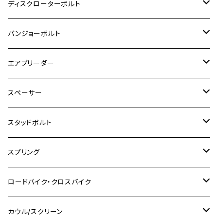
M3
M4
チタン
ステンレス
ディスクローターボルト
ADV150
GPZ1100
Ninja250R
SEROW250
PCX150
GSX-S125
CB1300 SUPER FOUR
Ninja 1000
M10
MT-25
M8
M10
M4
M5
M4
M6
チタン
ステンレス
バンジョーボルト
Ape50
KLX125
Ninja400
SR400
GROM/MSX125
GSX250R
CB1300 SUPER BOLDOR
Ninja 1000SX
MT-125
M10
M5
M6
M5
M7
M4
ホンダ
チタン
ステンレス
エアブリーダー
Ape100
KLX250
Ninja400R
SR500
ハンターカブ
GSX250E KATANA
CBR250R
Ninja ZX-25R
NMAX
M6
M8
M6
M8
M5
ヤマハ
カワサキ
M10 P1.0
チタン
ステンレス
スペーサー
CB223S
KLX250ES
Ninja650
TW200
GSX400E KATANA
CBR250RR
Z900RS
NMAX155
M8
M10
M8
M10
M6
ホンダ
M10 P1.25
M10 P1.0
M7 P1.0
CB400 FOUR
チタン
ステンレス
スタッドボルト
KLX250SR
Ninja650R
TW225
GSX400 IMPULSE
CBR400F
Z900RS CAFE
SR400
M10
M12
M10
M12
M8
ヤマハ
M10 P1.25
M8 P1.0
CB400 SUPER FOUR
M7 P1.0
KSR110
Ninja1000
チタン
M8
スプリング
XJ400
GSX-S750
CBX400F
Z1000
SR500
M14
M12
M14
M10
スズキ
M8 P1.25
CB400 SUPER BOLDOR
M8 P1.25
Ninja 250R
Ninja1000SX
XJ400D
アルミ
M10
ステンレス
ロードバイク・クロスバイク
GSX-R1000
CRF250L / M / CRF250RALLY
ZEPHYER 400
XSR125
M16
M14
M12
CB400SS
M10 P1.0
Ninja 250
Ninja ZX-6R
XJ550
GSX-R1000R
チタン
ステムボルト
カウル/スクリーン
FT223 / CB223S
ZEPHYER χ
YZF-R3