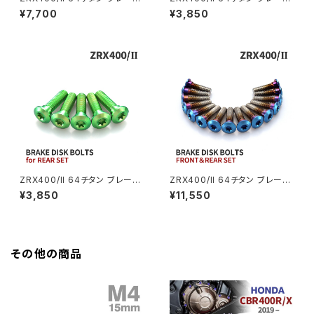
Z400FX
ディスクボルト フロント用 10本
ディスクボルト リア用 5本セット
¥7,700
¥3,850
セット カワサキ車用 ゴールド J
カワサキ車用 焼きチタンカラー
A22003
JA22023
GROM
Z550FX
HAWK CB250T
Z650
HAWK CB250N
Z650RS
HAWKⅡ CB400T
Z900
ZRX400/II 64チタン ブレーキ
ZRX400/II 64チタン ブレーキ
ディスクボルト リア用 5本セット
ディスクボルト フロント リア 15
¥3,850
¥11,550
HAWKⅡ CB400N
カワサキ車用 グリーン JA2202
本セット カワサキ車用 焼きチタ
Z900RS
0
ンカラー JA22111
HORNET250
Z900RS CAFE
その他の商品
JADE250
Z1000