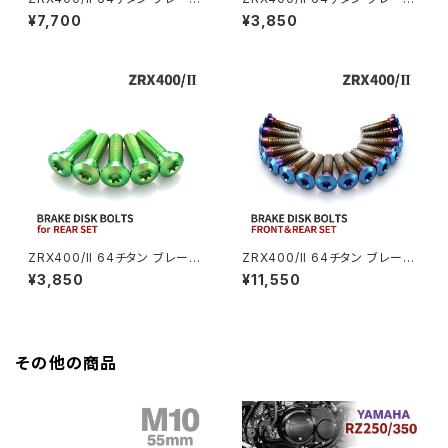
Z400FX
ディスクボルト フロント用 10本
ディスクボルト リア用 5本セット
¥7,700
¥3,850
セット カワサキ車用 ゴールド J
カワサキ車用 焼きチタンカラー
A22003
JA22023
GROM
Z550FX
HAWK CB250T
Z650
HAWK CB250N
Z650RS
HAWKⅡ CB400T
Z900
ZRX400/II 64チタン ブレーキ
ZRX400/II 64チタン ブレーキ
ディスクボルト リア用 5本セット
ディスクボルト フロント リア 15
¥3,850
¥11,550
HAWKⅡ CB400N
カワサキ車用 グリーン JA2202
本セット カワサキ車用 焼きチタ
Z900RS
0
ンカラー JA22111
HORNET250
Z900RS CAFE
その他の商品
JADE250
Z1000