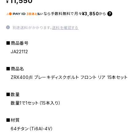
11,550
¥
¥3,850
なら
手数料無料で
月々
から
別途送料がかかります。
送料を確認する
■商品番号
JA22112
■商品名
ZRX400/II ブレーキディスクボルト フロント リア 15本セット
■数量
数量1で1セット（15本入り）
■材質
64チタン（Ti6AI-4V）