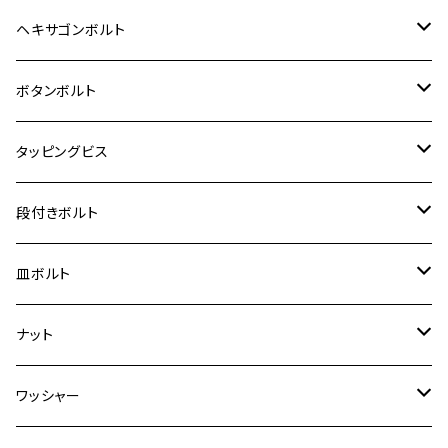
12V Fi モンキー
D-TRACER125
ゼファー400/ゼファーχ
MT-25
CB400SF/CB400SB
ジクサー150
ホンダ【チタン】
YAMAHA
ヤマハ
M20 P2.5
ステンレス
ヘキサゴンボルト
クロスカブ50
D-TRACKER
ゼファー750/ゼファー750RS
MT-125
ダックス125
ジクサー250
ジェイド
M4
カワサキ【チタン】
スズキ
M30 P1.5
チタン
ステンレス
ボタンボルト
クロスカブ110
D-TRACKER X
ゼファー1100/ゼファー1100RS
RZ250
モンキー125
ジクサーSF250
スーパーカブ C125
M5
250TR
M3
M4
ヤマハ【チタン】
チタン
ステンレス
タッピングビス
ジェイド
ER-6F
ZRX400/ZRXⅡ
RZ250R
レブル250
BANDIT250
ハンターカブ CT125
M6
GPZ900R
M4
M5
シグナスX
M4
M4
スズキ【チタン】
チタン
ステンレス
段付きボルト
スーパーカブ C125
ER-6N
ZRX1100/ZRX1100Ⅱ
RZ250RR
ハンターカブ125
GS400
ダックス125
M8
Ninja H2
M5
M6
シグナスX SR
M5
M5
KATANA
M3
M4
チタン
ステンレス
皿ボルト
ダックス125
ESTRELLA
ZRX1200R/ZRX1200S
RZ350
クロスカブ110
GSR400
モンキー125
M10
Ninja 250
M6
M8
マジェスティS
M6
M6
M4
M5
M4
M5
チタン
ステンレス
ナット
ハンターカブ CT125
ESTRELLA RS
ZRX1200DAEG
RZ350R
スーパーカブ110
GSR600
CB400 SUPER FOUR
Ninja 400
M7
M10
BW’S125
M8
M8
M5
M5
M6
M5
M4
チタン
ステンレス
ワッシャー
モンキー125
GPZ900R
Ninja250
RZ350RR
PCX
GSX-R125
CB400 SUPER BOLDOR
Ninja 400R
M8
MT-03
M10
M10
M6
M8