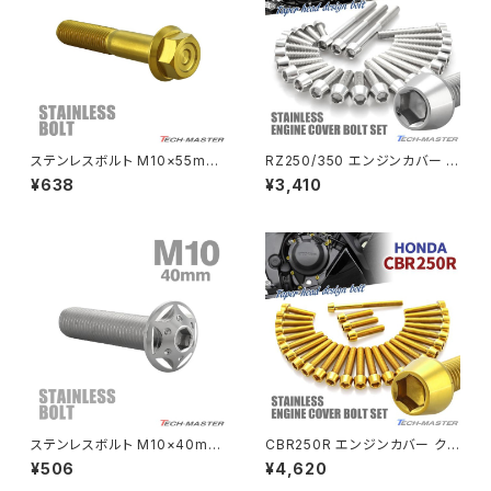
MSX125
Z H2
NSR50
ZEPHYR 400
NSR80
ZEPHYR χ
ステンレスボルト M10×55mm
RZ250/350 エンジンカバー ク
P1.25 フランジ付き 六角ボルト
ランクケース ボルト 25本セット
¥638
¥3,410
CNC ヘキサゴンヘッド ゴールド
ステンレス製 ヤマハ車用 シルバ
PCX
ZEPHYR 750
カラー TB1177
ーカラー TB7183
PCX150
ZEPYER 750 RS
PCX160
ZEPHYER 1100
Rebel250
ZEPHYER 1100 RS
ステンレスボルト M10×40mm
CBR250R エンジンカバー クラ
Rebel500
ZRX400
P1.25 ボタンボルト スターホー
ンクケース ボルト 29本セット
¥506
¥4,620
ルヘッド シルバーカラー TR06
ステンレス製 ホンダ車用 ゴール