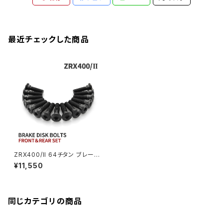
ZEPHYER 1100RS
XJR400R
シートポストボルト
アクスルカラー
CB125R
Ninja 1000SX
Z125 PRO
YZF-R1
SV650
MSX125
Z H2
XMAX
クランクアームボルト
最近チェックした商品
CB250R
Ninja ZX-25R
BALIUS/BALIUS-II
YZF-R3
SV650X
PCX
ZRX400
クランクケースカバー
CBR250R
Ninja ZX-6R
GPZ900R
YZF-R15
V-Storom250
PCX160
ZRX-Ⅱ
ディレイラーボルト
CBR250RR
Ninja ZX-10R
KSR110
YZF-R25
Rebel250
ZRX1100
Vブレーキ台座ボルト
CBR400F
Ninja ZX-14R
エリミネーター/SE
YZF-R125
Rebel500
ZRX1100-Ⅱ
ZRX400/II 64チタン ブレーキ
バーエンド
CBR400R
ディスクボルト フロント リア 15
Ninja H2
¥11,550
本セット カワサキ車用 ブラック
VTR250
ZRX1200DAEG
JA22112
エアバルブキャップ
CBX400F
VERSYS 650
XR230 モタード / SL230
同じカテゴリの商品
ZRX1200R
CBX550F
ミラーホールキャップ
VULCAN S