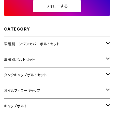
フォローする
250TR
CATEGORY
車種別エンジンカバーボルトセット
ホンダ【ステンレス】
車種別ボルトセット
400X
カワサキ【ステンレス】
KAWASAKI
タンクキャップボルトセット
6V モンキー
BALIUS
Z900RS/Z900RS CAFE
ヤマハ【ステンレス】
HONDA
カワサキ
オイルフィラーキャップ
12V モンキー
BALIUS-Ⅱ
Z900RS SE
MT-03
CB1300SF/CB1300SB
スズキ【ステンレス】
SUZUKI
ホンダ
M20 P1.5
キャップボルト