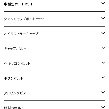
ホンダ【ステンレス】
車種別ボルトセット
400X
カワサキ【ステンレス】
KAWASAKI
タンクキャップボルトセット
6V モンキー
BALIUS
Z900RS/Z900RS CAFE
ヤマハ【ステンレス】
HONDA
カワサキ
オイルフィラーキャップ
12V モンキー
BALIUS-Ⅱ
Z900RS SE
MT-03
CB1300SF/CB1300SB
スズキ【ステンレス】
SUZUKI
ホンダ
M20 P1.5
キャップボルト
12V Fi モンキー
D-TRACER125
ゼファー400/ゼファーχ
MT-25
CB400SF/CB400SB
ジクサー150
ホンダ【チタン】
YAMAHA
ヤマハ
M20 P2.5
ステンレス
ヘキサゴンボルト
クロスカブ50
D-TRACKER
ゼファー750/ゼファー750RS
MT-125
ダックス125
ジクサー250
ジェイド
M4
カワサキ【チタン】
スズキ
M30 P1.5
チタン
ステンレス
ボタンボルト
クロスカブ110
D-TRACKER X
ゼファー1100/ゼファー1100RS
RZ250
モンキー125
ジクサーSF250
スーパーカブ C125
M5
250TR
M3
M4
ヤマハ【チタン】
チタン
ステンレス
タッピングビス
ジェイド
ER-6F
ZRX400/ZRXⅡ
RZ250R
レブル250
BANDIT250
ハンターカブ CT125
M6
GPZ900R
M4
M5
シグナスX
M4
M4
スズキ【チタン】
チタン
ステンレス
段付きボルト