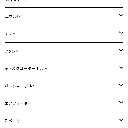
スーパーカブ C125
ER-6N
ZRX1100/ZRX1100Ⅱ
RZ250RR
ハンターカブ125
GS400
ダックス125
M8
Ninja H2
M5
M6
シグナスX SR
M5
M5
KATANA
M3
M4
チタン
ステンレス
皿ボルト
ダックス125
ESTRELLA
ZRX1200R/ZRX1200S
RZ350
クロスカブ110
GSR400
モンキー125
M10
Ninja 250
M6
M8
マジェスティS
M6
M6
M4
M5
M4
M5
チタン
ステンレス
ナット
ハンターカブ CT125
ESTRELLA RS
ZRX1200DAEG
RZ350R
スーパーカブ110
GSR600
CB400 SUPER FOUR
Ninja 400
M7
M10
BW’S125
M8
M8
M5
M5
M6
M5
M4
チタン
ステンレス
ワッシャー
モンキー125
GPZ900R
Ninja250
RZ350RR
PCX
GSX-R125
CB400 SUPER BOLDOR
Ninja 400R
M8
MT-03
M10
M10
M6
M8
M6
M5
M3
M4
チタン
ステンレス
ディスクローターボルト
ADV150
GPZ1100
Ninja250R
SEROW250
PCX150
GSX-S125
CB1300 SUPER FOUR
Ninja 1000
M10
MT-25
M8
M10
M4
M5
M4
M6
チタン
ステンレス
バンジョーボルト
Ape50
KLX125
Ninja400
SR400
GROM/MSX125
GSX250R
CB1300 SUPER BOLDOR
Ninja 1000SX
MT-125
M10
M5
M6
M5
M7
M4
ホンダ
チタン
ステンレス
エアブリーダー
Ape100
KLX250
Ninja400R
SR500
ハンターカブ
GSX250E KATANA
CBR250R
Ninja ZX-25R
NMAX
M6
M8
M6
M8
M5
ヤマハ
カワサキ
M10 P1.0
チタン
ステンレス
スペーサー
CB223S
KLX250ES
Ninja650
TW200
GSX400E KATANA
CBR250RR
Z900RS
NMAX155