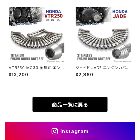
83
ドカラー TB6439
SUPER HAWK
ZRX-Ⅱ
SUPER HAWKⅢ
ZRX1100
VTR250
ZRX1100-Ⅱ
XL230
ZRX1200DAEG
VTR250 MC33 全年式 エン
ジェイド JADE エンジンカバー
ジンカバー クランクケース ボル
クランクケース ボルト 22本セッ
¥13,200
¥2,860
XR230
ト 24本セット チタン製 ホンダ
ト ステンレス製 ホンダ車用 シ
ZRX1200R
車用 シルバーカラー JA6351
ルバーカラー TB6876
XR230 MOTARD
ZRX1200S
商品一覧に戻る
ZOMMER X
ZZR1100
Instagram
ZZR1400