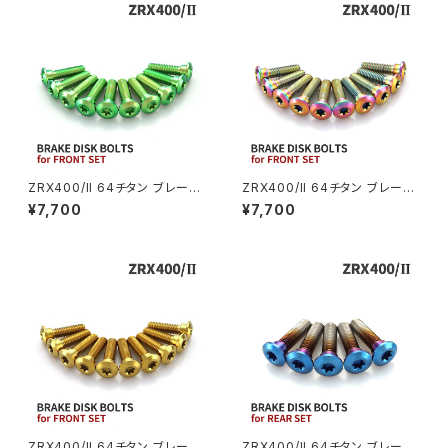
ZRX1200S
CL400
W400
ミラーアームスリーブ
エストレヤ
CRF250 RALLY
W650
キックペダルカバー
CRF250L
W800
ドライブチェーンアジャスターボルトカバー
ZRX400/II 64チタン ブレーキ
ZRX400/II 64チタン ブレーキ
ディスクボルト フロント用 10本
ディスクボルト フロント用 10本
¥7,700
¥7,700
セット カワサキ車用 グリーン J
セット カワサキ車用 レインボー
CRF250M
Z125 PRO
A22002
カラー JA22004
クラッチケーブル アジャスター
FTR223
Z250
チェーンアジャスター
GB250 CLUBMAN
Z400
マシニングネットアンカー
GB350
Z400J
ZRX400/II 64チタン ブレーキ
ZRX400/II 64チタン ブレーキ
GB350S