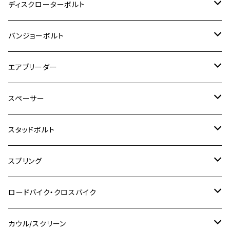
M6
M5
M3
M4
チタン
ステンレス
ディスクローターボルト
ADV150
GPZ1100
Ninja250R
SEROW250
PCX150
GSX-S125
CB1300 SUPER FOUR
Ninja 1000
M10
MT-25
M8
M10
M4
M5
M4
M6
チタン
ステンレス
バンジョーボルト
Ape50
KLX125
Ninja400
SR400
GROM/MSX125
GSX250R
CB1300 SUPER BOLDOR
Ninja 1000SX
MT-125
M10
M5
M6
M5
M7
M4
ホンダ
チタン
ステンレス
エアブリーダー
Ape100
KLX250
Ninja400R
SR500
ハンターカブ
GSX250E KATANA
CBR250R
Ninja ZX-25R
NMAX
M6
M8
M6
M8
M5
ヤマハ
カワサキ
M10 P1.0
チタン
ステンレス
スペーサー
CB223S
KLX250ES
Ninja650
TW200
GSX400E KATANA
CBR250RR
Z900RS
NMAX155
M8
M10
M8
M10
M6
ホンダ
M10 P1.25
M10 P1.0
M7 P1.0
CB400 FOUR
チタン
ステンレス
スタッドボルト
KLX250SR
Ninja650R
TW225
GSX400 IMPULSE
CBR400F
Z900RS CAFE
SR400
M10
M12
M10
M12
M8
ヤマハ
M10 P1.25
M8 P1.0
CB400 SUPER FOUR
M7 P1.0
KSR110
Ninja1000
チタン
M8
スプリング
XJ400
GSX-S750
CBX400F
Z1000
SR500
M14
M12
M14
M10
スズキ
M8 P1.25
CB400 SUPER BOLDOR
M8 P1.25
Ninja 250R
Ninja1000SX
XJ400D
アルミ
M10
ステンレス
ロードバイク・クロスバイク
GSX-R1000
CRF250L / M / CRF250RALLY
ZEPHYER 400
XSR125
M16
M14
M12
CB400SS
M10 P1.0
Ninja 250
Ninja ZX-6R
XJ550
GSX-R1000R
チタン
ステムボルト
カウル/スクリーン
FT223 / CB223S
ZEPHYER χ
YZF-R3