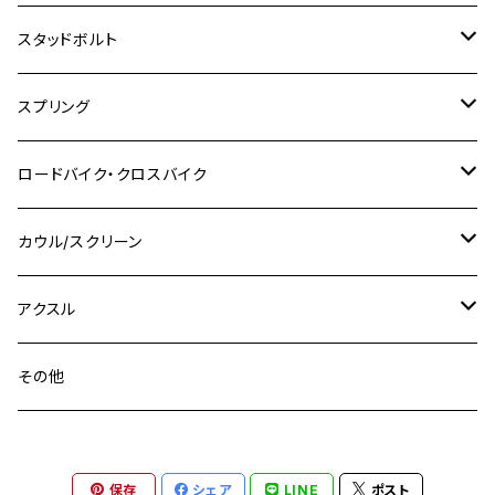
M8
M10
M8
M10
M6
ホンダ
M10 P1.25
M10 P1.0
M7 P1.0
CB400 FOUR
チタン
ステンレス
スタッドボルト
KLX250SR
Ninja650R
TW225
GSX400 IMPULSE
CBR400F
Z900RS CAFE
SR400
M10
M12
M10
M12
M8
ヤマハ
M10 P1.25
M8 P1.0
CB400 SUPER FOUR
M7 P1.0
KSR110
Ninja1000
チタン
M8
スプリング
XJ400
GSX-S750
CBX400F
Z1000
SR500
M14
M12
M14
M10
スズキ
M8 P1.25
CB400 SUPER BOLDOR
M8 P1.25
Ninja 250R
Ninja1000SX
XJ400D
アルミ
M10
ステンレス
ロードバイク・クロスバイク
GSX-R1000
CRF250L / M / CRF250RALLY
ZEPHYER 400
XSR125
M16
M14
M12
CB400SS
M10 P1.0
Ninja 250
Ninja ZX-6R
XJ550
GSX-R1000R
チタン
ステムボルト
カウル/スクリーン
FT223 / CB223S
ZEPHYER χ
YZF-R3
M24
M16
CB750F
M10 P1.25
Ninja 400R
Ninja ZX-10R
XS650SP
GSX1100S KATANA
GB250 CLUBMAN
ステムナット
スクリーンボルト
アクスル
ZEPHYER 750
YZF-R25
M18
CB900F
Ninja 400
Ninja ZX-25R
XSR125
GSX1300R HAYABUSA
GB350
ZEPHYER 750RS
ステアリングポスト
アクスルナット
その他
YZF-R125
M20
CB1300 SUPER FOUR
Ninja 650
Z1000
XJR400
INAZUMA400
GB350S
ZEPHYER 1100
XJR400
シートクランプ
アクスルスライダー
M22
CB1300 SUPER BOLDOR
Ninja 1000
Z250
XJR400R
KATANA
保存
シェア
LINE
ポスト
GROM