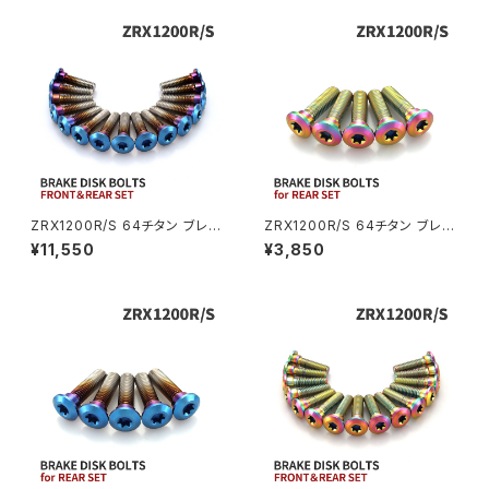
CBX550F
ミラーホールキャップ
VULCAN S
ZRX1200S
CL400
W400
ミラーアームスリーブ
エストレヤ
CRF250 RALLY
W650
キックペダルカバー
CRF250L
W800
ドライブチェーンアジャスターボルトカバー
ZRX1200R/S 64チタン ブレー
ZRX1200R/S 64チタン ブレー
キディスクボルト フロント リア 1
キディスクボルト リア用 5本セッ
¥11,550
¥3,850
5本セット カワサキ車用 焼きチ
ト カワサキ車用 レインボーカラ
CRF250M
Z125 PRO
タンカラー JA22111
ー JA22022
クラッチケーブル アジャスター
FTR223
Z250
チェーンアジャスター
GB250 CLUBMAN
Z400
マシニングネットアンカー
GB350
Z400J