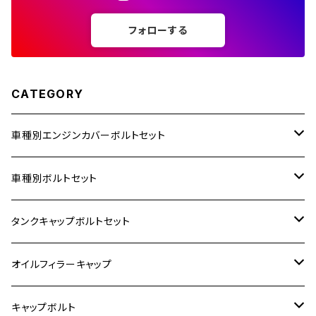
フォローする
250TR
CATEGORY
車種別エンジンカバーボルトセット
ホンダ【ステンレス】
車種別ボルトセット
400X
カワサキ【ステンレス】
KAWASAKI
タンクキャップボルトセット
6V モンキー
BALIUS
Z900RS/Z900RS CAFE
ヤマハ【ステンレス】
HONDA
カワサキ
オイルフィラーキャップ
12V モンキー
BALIUS-Ⅱ
Z900RS SE
MT-03
CB1300SF/CB1300SB
スズキ【ステンレス】
SUZUKI
ホンダ
M20 P1.5
キャップボルト