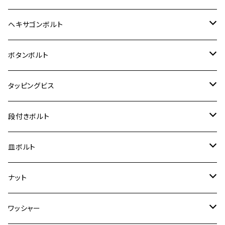
12V Fi モンキー
D-TRACER125
ゼファー400/ゼファーχ
MT-25
CB400SF/CB400SB
ジクサー150
ホンダ【チタン】
YAMAHA
ヤマハ
M20 P2.5
ステンレス
ヘキサゴンボルト
クロスカブ50
D-TRACKER
ゼファー750/ゼファー750RS
MT-125
ダックス125
ジクサー250
ジェイド
M4
カワサキ【チタン】
スズキ
M30 P1.5
チタン
ステンレス
ボタンボルト
クロスカブ110
D-TRACKER X
ゼファー1100/ゼファー1100RS
RZ250
モンキー125
ジクサーSF250
スーパーカブ C125
M5
250TR
M3
M4
ヤマハ【チタン】
チタン
ステンレス
タッピングビス
ジェイド
ER-6F
ZRX400/ZRXⅡ
RZ250R
レブル250
BANDIT250
ハンターカブ CT125
M6
GPZ900R
M4
M5
シグナスX
M4
M4
スズキ【チタン】
チタン
ステンレス
段付きボルト
スーパーカブ C125
ER-6N
ZRX1100/ZRX1100Ⅱ
RZ250RR
ハンターカブ125
GS400
ダックス125
M8
Ninja H2
M5
M6
シグナスX SR
M5
M5
KATANA
M3
M4
チタン
ステンレス
皿ボルト
ダックス125
ESTRELLA
ZRX1200R/ZRX1200S
RZ350
クロスカブ110
GSR400
モンキー125
M10
Ninja 250
M6
M8
マジェスティS
M6
M6
M4
M5
M4
M5
チタン
ステンレス
ナット
ハンターカブ CT125
ESTRELLA RS
ZRX1200DAEG
RZ350R
スーパーカブ110
GSR600
CB400 SUPER FOUR
Ninja 400
M7
M10
BW’S125
M8
M8
M5
M5
M6
M5
M4
チタン
ステンレス
ワッシャー
モンキー125
GPZ900R
Ninja250
RZ350RR
PCX
GSX-R125
CB400 SUPER BOLDOR