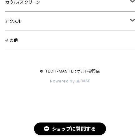
GSX-R1000R
チタン
ステムボルト
カウル/スクリーン
FT223 / CB223S
ZEPHYER χ
YZF-R3
M24
M16
CB750F
M10 P1.25
Ninja 400R
Ninja ZX-10R
XS650SP
GSX1100S KATANA
GB250 CLUBMAN
ステムナット
スクリーンボルト
アクスル
ZEPHYER 750
YZF-R25
M18
CB900F
Ninja 400
Ninja ZX-25R
XSR125
GSX1300R HAYABUSA
GB350
ZEPHYER 750RS
ステアリングポスト
アクスルナット
その他
YZF-R125
M20
CB1300 SUPER FOUR
Ninja 650
Z1000
XJR400
INAZUMA400
GB350S
ZEPHYER 1100
XJR400
シートクランプ
アクスルスライダー
M22
CB1300 SUPER BOLDOR
Ninja 1000
Z250
XJR400R
© TECH-MASTER ボルト専門店
KATANA
GROM
ZEPHYER 1100RS
XJR400R
シートポストボルト
アクスルカラー
Powered by
CB125R
Ninja 1000SX
Z125 PRO
YZF-R1
SV650
MSX125
Z H2
XMAX
クランクアームボルト
CB250R
Ninja ZX-25R
BALIUS/BALIUS-II
YZF-R3
SV650X
PCX
ZRX400
クランクケースカバー
CBR250R
Ninja ZX-6R
GPZ900R
YZF-R15
V-Storom250
PCX160
ショップに質問する
ZRX-Ⅱ
ディレイラーボルト
CBR250RR