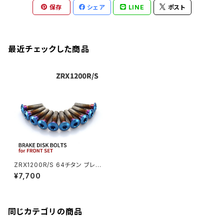
CB1300 SUPER BOLDOR
Ninja 1000
Z250
XJR400R
KATANA
保存
シェア
LINE
ポスト
GROM
ZEPHYER 1100RS
XJR400R
シートポストボルト
アクスルカラー
CB125R
Ninja 1000SX
Z125 PRO
YZF-R1
SV650
MSX125
Z H2
XMAX
クランクアームボルト
最近チェックした商品
CB250R
Ninja ZX-25R
BALIUS/BALIUS-II
YZF-R3
SV650X
PCX
ZRX400
クランクケースカバー
CBR250R
Ninja ZX-6R
GPZ900R
YZF-R15
V-Storom250
PCX160
ZRX-Ⅱ
ディレイラーボルト
CBR250RR
Ninja ZX-10R
KSR110
YZF-R25
Rebel250
ZRX1100
Vブレーキ台座ボルト
CBR400F
Ninja ZX-14R
エリミネーター/SE
YZF-R125
Rebel500
ZRX1100-Ⅱ
ZRX1200R/S 64チタン ブレー
バーエンド
CBR400R
キディスクボルト フロント用 10
Ninja H2
¥7,700
本セット カワサキ車用 焼きチタ
VTR250
ZRX1200DAEG
ンカラー JA22005
エアバルブキャップ
CBX400F
VERSYS 650
XR230 モタード / SL230
同じカテゴリの商品
ZRX1200R