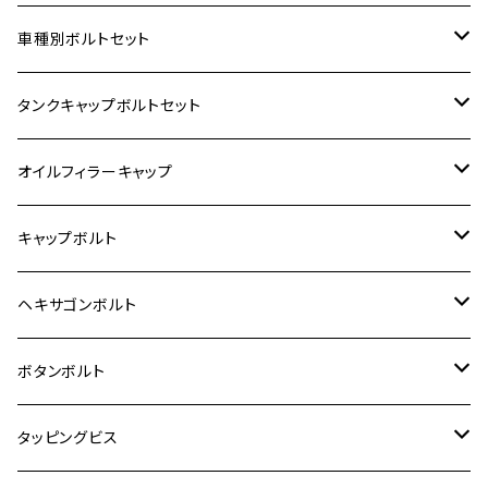
ホンダ【ステンレス】
車種別ボルトセット
400X
カワサキ【ステンレス】
KAWASAKI
タンクキャップボルトセット
6V モンキー
BALIUS
Z900RS/Z900RS CAFE
ヤマハ【ステンレス】
HONDA
カワサキ
オイルフィラーキャップ
12V モンキー
BALIUS-Ⅱ
Z900RS SE
MT-03
CB1300SF/CB1300SB
スズキ【ステンレス】
SUZUKI
ホンダ
M20 P1.5
キャップボルト
12V Fi モンキー
D-TRACER125
ゼファー400/ゼファーχ
MT-25
CB400SF/CB400SB
ジクサー150
ホンダ【チタン】
YAMAHA
ヤマハ
M20 P2.5
ステンレス
ヘキサゴンボルト
クロスカブ50
D-TRACKER
ゼファー750/ゼファー750RS
MT-125
ダックス125
ジクサー250
ジェイド
M4
カワサキ【チタン】
スズキ
M30 P1.5
チタン
ステンレス
ボタンボルト
クロスカブ110
D-TRACKER X
ゼファー1100/ゼファー1100RS
RZ250
モンキー125
ジクサーSF250
スーパーカブ C125
M5
250TR
M3
M4
ヤマハ【チタン】
チタン
ステンレス
タッピングビス
ジェイド
ER-6F
ZRX400/ZRXⅡ
RZ250R
レブル250
BANDIT250