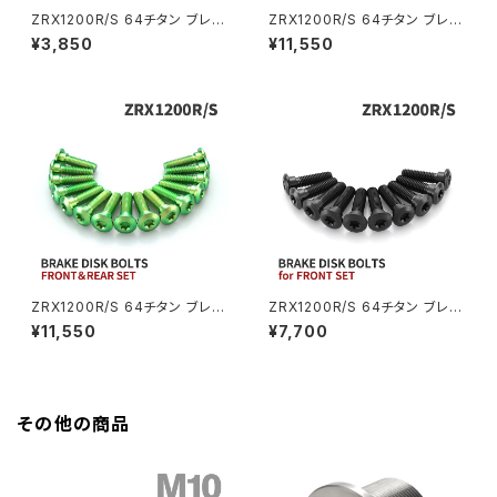
ZRX1200R/S 64チタン ブレー
ZRX1200R/S 64チタン ブレー
GB350S
Z400FX
キディスクボルト リア用 5本セッ
キディスクボルト フロント リア 1
¥3,850
¥11,550
ト カワサキ車用 焼きチタンカラ
5本セット カワサキ車用 レイン
ー JA22023
ボーカラー JA22110
GROM
Z550FX
HAWK CB250T
Z650
HAWK CB250N
Z650RS
HAWKⅡ CB400T
Z900
ZRX1200R/S 64チタン ブレー
ZRX1200R/S 64チタン ブレー
キディスクボルト フロント リア 1
キディスクボルト フロント用 10
¥11,550
¥7,700
HAWKⅡ CB400N
5本セット カワサキ車用 グリー
本セット カワサキ車用 ブラック
Z900RS
ン JA22108
JA22006
HORNET250
Z900RS CAFE
その他の商品
JADE250
Z1000