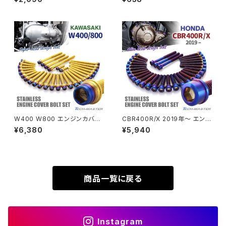
ラー 5本セット JA966
CNC ヘキサゴンヘッド ゴールド
カラー TB1177
SUPER HAWK
ZRX-Ⅱ
SUPER HAWKⅢ
ZRX1100
VTR250
ZRX1100-Ⅱ
XL230
ZRX1200DAEG
W400 W800 エンジンカバー
CBR400R/X 2019年〜 エンジ
クランクケース ボルト 30本セッ
ンカバー クランクケース ボルト
¥6,380
¥5,940
XR230
ト ステンレス製 カワサキ車用 ゴ
31本セット ステンレス製 ホンダ
ZRX1200R
ールド×焼きチタンカラー TB84
車用 焼きチタンカラー TB683
82
8
XR230 MOTARD
ZRX1200S
商品一覧に戻る
ZOMMER X
ZZR1100
Instagram
ZZR1400