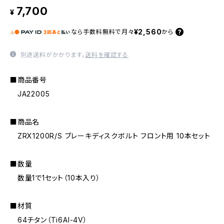
7,700
¥
¥2,560
なら
手数料無料で
月々
から
別途送料がかかります。
送料を確認する
■商品番号
JA22005
■商品名
ZRX1200R/S ブレーキディスクボルト フロント用 10本セット
■数量
数量1で1セット（10本入り）
■材質
64チタン（Ti6AI-4V）