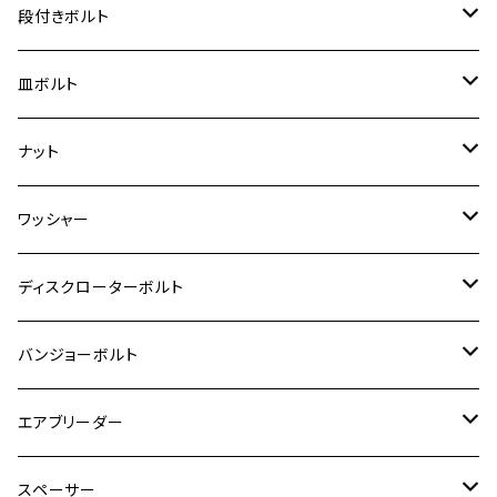
ハンターカブ CT125
M6
GPZ900R
M4
M5
シグナスX
M4
M4
スズキ【チタン】
チタン
ステンレス
段付きボルト
スーパーカブ C125
ER-6N
ZRX1100/ZRX1100Ⅱ
RZ250RR
ハンターカブ125
GS400
ダックス125
M8
Ninja H2
M5
M6
シグナスX SR
M5
M5
KATANA
M3
M4
チタン
ステンレス
皿ボルト
ダックス125
ESTRELLA
ZRX1200R/ZRX1200S
RZ350
クロスカブ110
GSR400
モンキー125
M10
Ninja 250
M6
M8
マジェスティS
M6
M6
M4
M5
M4
M5
チタン
ステンレス
ナット
ハンターカブ CT125
ESTRELLA RS
ZRX1200DAEG
RZ350R
スーパーカブ110
GSR600
CB400 SUPER FOUR
Ninja 400
M7
M10
BW’S125
M8
M8
M5
M5
M6
M5
M4
チタン
ステンレス
ワッシャー
モンキー125
GPZ900R
Ninja250
RZ350RR
PCX
GSX-R125
CB400 SUPER BOLDOR
Ninja 400R
M8
MT-03
M10
M10
M6
M8
M6
M5
M3
M4
チタン
ステンレス
ディスクローターボルト
ADV150
GPZ1100
Ninja250R
SEROW250
PCX150
GSX-S125
CB1300 SUPER FOUR
Ninja 1000
M10
MT-25
M8
M10
M4
M5
M4
M6
チタン
ステンレス
バンジョーボルト
Ape50
KLX125
Ninja400
SR400
GROM/MSX125
GSX250R
CB1300 SUPER BOLDOR
Ninja 1000SX
MT-125
M10
M5
M6
M5
M7
M4
ホンダ
チタン
ステンレス
エアブリーダー
Ape100
KLX250
Ninja400R
SR500
ハンターカブ
GSX250E KATANA
CBR250R
Ninja ZX-25R
NMAX
M6
M8
M6
M8
M5
ヤマハ
カワサキ
M10 P1.0
チタン
ステンレス
スペーサー
CB223S
KLX250ES
Ninja650