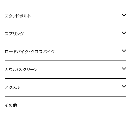
TW200
GSX400E KATANA
CBR250RR
Z900RS
NMAX155
M8
M10
M8
M10
M6
ホンダ
M10 P1.25
M10 P1.0
M7 P1.0
CB400 FOUR
チタン
ステンレス
スタッドボルト
KLX250SR
Ninja650R
TW225
GSX400 IMPULSE
CBR400F
Z900RS CAFE
SR400
M10
M12
M10
M12
M8
ヤマハ
M10 P1.25
M8 P1.0
CB400 SUPER FOUR
M7 P1.0
KSR110
Ninja1000
チタン
M8
スプリング
XJ400
GSX-S750
CBX400F
Z1000
SR500
M14
M12
M14
M10
スズキ
M8 P1.25
CB400 SUPER BOLDOR
M8 P1.25
Ninja 250R
Ninja1000SX
XJ400D
アルミ
M10
ステンレス
ロードバイク・クロスバイク
GSX-R1000
CRF250L / M / CRF250RALLY
ZEPHYER 400
XSR125
M16
M14
M12
CB400SS
M10 P1.0
Ninja 250
Ninja ZX-6R
XJ550
GSX-R1000R
チタン
ステムボルト
カウル/スクリーン
FT223 / CB223S
ZEPHYER χ
YZF-R3
M24
M16
CB750F
M10 P1.25
Ninja 400R
Ninja ZX-10R
XS650SP
GSX1100S KATANA
GB250 CLUBMAN
ステムナット
スクリーンボルト
アクスル
ZEPHYER 750
YZF-R25
M18
CB900F
Ninja 400
Ninja ZX-25R
XSR125
GSX1300R HAYABUSA
GB350
ZEPHYER 750RS
ステアリングポスト
アクスルナット
その他
YZF-R125
M20
CB1300 SUPER FOUR
Ninja 650
Z1000
XJR400
INAZUMA400
GB350S
ZEPHYER 1100
XJR400
シートクランプ
アクスルスライダー
M22