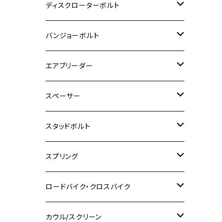
M6
M5
M3
M4
チタン
ステンレス
ディスクローターボルト
ADV150
GPZ1100
Ninja250R
SEROW250
PCX150
GSX-S125
CB1300 SUPER FOUR
Ninja 1000
M10
MT-25
M8
M10
M4
M5
M4
M6
チタン
ステンレス
バンジョーボルト
Ape50
KLX125
Ninja400
SR400
GROM/MSX125
GSX250R
CB1300 SUPER BOLDOR
Ninja 1000SX
MT-125
M10
M5
M6
M5
M7
M4
ホンダ
チタン
ステンレス
エアブリーダー
Ape100
KLX250
Ninja400R
SR500
ハンターカブ
GSX250E KATANA
CBR250R
Ninja ZX-25R
NMAX
M6
M8
M6
M8
M5
ヤマハ
カワサキ
M10 P1.0
チタン
ステンレス
スペーサー
CB223S
KLX250ES
Ninja650
TW200
GSX400E KATANA
CBR250RR
Z900RS
NMAX155
M8
M10
M8
M10
M6
ホンダ
M10 P1.25
M10 P1.0
M7 P1.0
CB400 FOUR
チタン
ステンレス
スタッドボルト
KLX250SR
Ninja650R
TW225
GSX400 IMPULSE
CBR400F
Z900RS CAFE
SR400
M10
M12
M10
M12
M8
ヤマハ
M10 P1.25
M8 P1.0
CB400 SUPER FOUR
M7 P1.0
KSR110
Ninja1000
チタン
M8
スプリング
XJ400
GSX-S750
CBX400F
Z1000
SR500
M14
M12
M14
M10
スズキ
M8 P1.25
CB400 SUPER BOLDOR
M8 P1.25
Ninja 250R
Ninja1000SX
XJ400D
アルミ
M10
ステンレス
ロードバイク・クロスバイク
GSX-R1000
CRF250L / M / CRF250RALLY
ZEPHYER 400
XSR125
M16
M14
M12
CB400SS
M10 P1.0
Ninja 250
Ninja ZX-6R
XJ550
GSX-R1000R
チタン
ステムボルト
カウル/スクリーン
FT223 / CB223S
ZEPHYER χ
YZF-R3