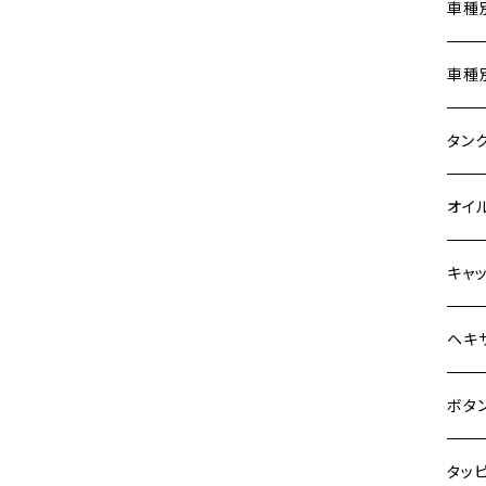
Z900
車種
HAWKⅡ CB400N
Z900RS
ホン
車種
HORNET250
Z900RS CAFE
400X
カワ
KAW
タン
JADE250
Z1000
6V 
BALI
Z900
ヤマ
HON
カワ
オイ
MSX125
Z H2
12V
BALI
Z900
MT-0
CB13
スズ
SUZ
ホン
M20 
キャ
NSR50
ZEPHYR 400
12V 
D-TR
ゼファ
MT-2
CB40
ジクサ
ホン
YAM
ヤマ
M20 
ステ
ヘキ
NSR80
ZEPHYR χ
クロス
D-TR
ゼファ
MT-1
ダック
ジクサ
ジェイ
M4
カワ
スズ
M30 
チタ
ステ
ボタ
PCX
ZEPHYR 750
クロス
D-TR
ゼファ
RZ25
モンキ
ジクサ
スーパ
M5
250T
M3
M4
ヤマ
チタ
ステ
タッ