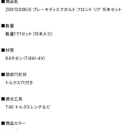
■商品名
ZRX1200R/S ブレーキディスクボルト フロント リア 15本セット
■数量
数量1で1セット（15本入り）
■材質
64チタン（Ti6AI-4V）
■頭部穴形状
トルクス穴付き
■適合工具
T40 トルクスレンチなど
■商品カラー