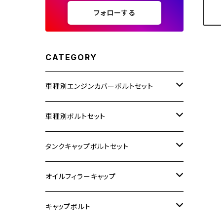
フォローする
CATEGORY
車種別エンジンカバーボルトセット
ホンダ【ステンレス】
車種別ボルトセット
400X
カワサキ【ステンレス】
KAWASAKI
タンクキャップボルトセット
6V モンキー
BALIUS
Z900RS/Z900RS CAFE
ヤマハ【ステンレス】
HONDA
カワサキ
オイルフィラーキャップ
12V モンキー
BALIUS-Ⅱ
Z900RS SE
MT-03
CB1300SF/CB1300SB
スズキ【ステンレス】
SUZUKI
ホンダ
M20 P1.5
キャップボルト