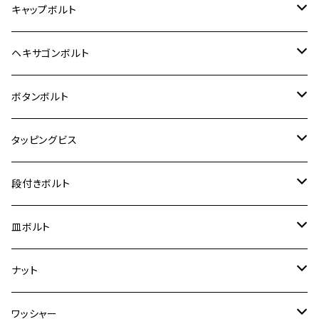
12V モンキー
BALIUS-Ⅱ
Z900RS SE
MT-03
CB1300SF/CB1300SB
スズキ【ステンレス】
SUZUKI
ホンダ
M20 P1.5
キャップボルト
12V Fi モンキー
D-TRACER125
ゼファー400/ゼファーχ
MT-25
CB400SF/CB400SB
ジクサー150
ホンダ【チタン】
YAMAHA
ヤマハ
M20 P2.5
ステンレス
ヘキサゴンボルト
クロスカブ50
D-TRACKER
ゼファー750/ゼファー750RS
MT-125
ダックス125
ジクサー250
ジェイド
M4
カワサキ【チタン】
スズキ
M30 P1.5
チタン
ステンレス
ボタンボルト
クロスカブ110
D-TRACKER X
ゼファー1100/ゼファー1100RS
RZ250
モンキー125
ジクサーSF250
スーパーカブ C125
M5
250TR
M3
M4
ヤマハ【チタン】
チタン
ステンレス
タッピングビス
ジェイド
ER-6F
ZRX400/ZRXⅡ
RZ250R
レブル250
BANDIT250
ハンターカブ CT125
M6
GPZ900R
M4
M5
シグナスX
M4
M4
スズキ【チタン】
チタン
ステンレス
段付きボルト
スーパーカブ C125
ER-6N
ZRX1100/ZRX1100Ⅱ
RZ250RR
ハンターカブ125
GS400
ダックス125
M8
Ninja H2
M5
M6
シグナスX SR
M5
M5
KATANA
M3
M4
チタン
ステンレス
皿ボルト
ダックス125
ESTRELLA
ZRX1200R/ZRX1200S
RZ350
クロスカブ110
GSR400
モンキー125
M10
Ninja 250
M6
M8
マジェスティS
M6
M6
M4
M5
M4
M5
チタン
ステンレス
ナット
ハンターカブ CT125
ESTRELLA RS
ZRX1200DAEG
RZ350R
スーパーカブ110
GSR600
CB400 SUPER FOUR
Ninja 400
M7
M10
BW’S125
M8
M8
M5
M5
M6
M5
M4
チタン
ステンレス
ワッシャー