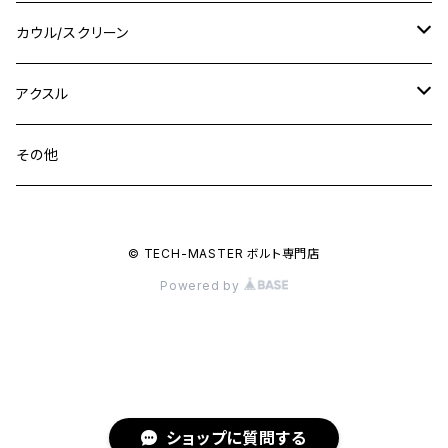
M16
M14
M12
CB400SS
M10 P1.0
Ninja 250
Ninja ZX-6R
XJ550
GSX-R1000R
チタン
ステムボルト
カウル/スクリーン
FT223 / CB223S
ZEPHYER χ
YZF-R3
M24
M16
CB750F
M10 P1.25
Ninja 400R
Ninja ZX-10R
XS650SP
GSX1100S KATANA
GB250 CLUBMAN
ステムナット
スクリーンボルト
アクスル
ZEPHYER 750
YZF-R25
M18
CB900F
Ninja 400
Ninja ZX-25R
XSR125
GSX1300R HAYABUSA
GB350
ZEPHYER 750RS
ステアリングポスト
アクスルナット
その他
YZF-R125
M20
CB1300 SUPER FOUR
Ninja 650
Z1000
XJR400
INAZUMA400
GB350S
ZEPHYER 1100
XJR400
シートクランプ
アクスルスライダー
M22
CB1300 SUPER BOLDOR
Ninja 1000
Z250
XJR400R
© TECH-MASTER ボルト専門店
KATANA
GROM
ZEPHYER 1100RS
XJR400R
シートポストボルト
アクスルカラー
Powered by
CB125R
Ninja 1000SX
Z125 PRO
YZF-R1
SV650
MSX125
Z H2
XMAX
クランクアームボルト
CB250R
Ninja ZX-25R
BALIUS/BALIUS-II
YZF-R3
SV650X
PCX
ZRX400
クランクケースカバー
CBR250R
Ninja ZX-6R
GPZ900R
YZF-R15
V-Storom250
PCX160
ショップに質問する
ZRX-Ⅱ