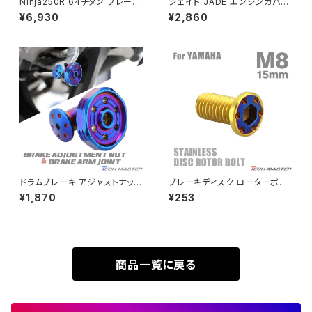
Ninja250R 64チタン ブレーキ
ジェイド JADE エンジンカバー
Rebel500
ZRX400
ディスクローターボルト フロント
クランクケース ボルト 22本セッ
¥6,930
¥2,860
リア 9本セット カワサキ車用 焼
ト ステンレス製 ホンダ車用 シ
きチタンカラー JA22129
ルバーカラー TB6876
SUPER HAWK
ZRX-Ⅱ
SUPER HAWKⅢ
ZRX1100
VTR250
ZRX1100-Ⅱ
XL230
ZRX1200DAEG
ドラムブレーキ アジャストナット
ブレーキディスク ローターボル
＆アームジョイント グルーヴヘッ
ト M8×15mm P1.25 ヤマハ用
¥1,870
¥253
XR230
ド M6 P=1.00 SUSステンレス
ミニフラット ホールヘッド ステン
ZRX1200R
焼きチタンカラー TH0363
レス ゴールドカラー＆ブルー T
D0343
XR230 MOTARD
ZRX1200S
商品一覧に戻る
ZOMMER X
ZZR1100