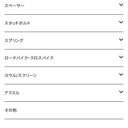
M6
M8
M6
M8
M5
ヤマハ
カワサキ
M10 P1.0
チタン
ステンレス
スペーサー
CB223S
KLX250ES
Ninja650
TW200
GSX400E KATANA
CBR250RR
Z900RS
NMAX155
M8
M10
M8
M10
M6
ホンダ
M10 P1.25
M10 P1.0
M7 P1.0
CB400 FOUR
チタン
ステンレス
スタッドボルト
KLX250SR
Ninja650R
TW225
GSX400 IMPULSE
CBR400F
Z900RS CAFE
SR400
M10
M12
M10
M12
M8
ヤマハ
M10 P1.25
M8 P1.0
CB400 SUPER FOUR
M7 P1.0
KSR110
Ninja1000
チタン
M8
スプリング
XJ400
GSX-S750
CBX400F
Z1000
SR500
M14
M12
M14
M10
スズキ
M8 P1.25
CB400 SUPER BOLDOR
M8 P1.25
Ninja 250R
Ninja1000SX
XJ400D
アルミ
M10
ステンレス
ロードバイク・クロスバイク
GSX-R1000
CRF250L / M / CRF250RALLY
ZEPHYER 400
XSR125
M16
M14
M12
CB400SS
M10 P1.0
Ninja 250
Ninja ZX-6R
XJ550
GSX-R1000R
チタン
ステムボルト
カウル/スクリーン
FT223 / CB223S
ZEPHYER χ
YZF-R3
M24
M16
CB750F
M10 P1.25
Ninja 400R
Ninja ZX-10R
XS650SP
GSX1100S KATANA
GB250 CLUBMAN
ステムナット
スクリーンボルト
アクスル
ZEPHYER 750
YZF-R25
M18
CB900F
Ninja 400
Ninja ZX-25R
XSR125
GSX1300R HAYABUSA
GB350
ZEPHYER 750RS
ステアリングポスト
アクスルナット
その他
YZF-R125
M20
CB1300 SUPER FOUR
Ninja 650
Z1000
XJR400
INAZUMA400
GB350S
ZEPHYER 1100
XJR400
シートクランプ
アクスルスライダー