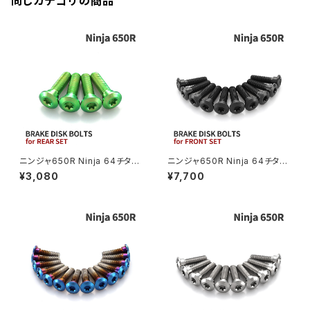
同じカテゴリの商品
CBX550F
ミラーホールキャップ
VULCAN S
ZRX1200S
CL400
W400
ミラーアームスリーブ
エストレヤ
CRF250 RALLY
W650
キックペダルカバー
CRF250L
W800
ドライブチェーンアジャスターボルトカバー
ニンジャ650R Ninja 64チタン
ニンジャ650R Ninja 64チタン
ブレーキディスクボルト リア用
ブレーキディスクボルト フロント
¥3,080
¥7,700
4本セット カワサキ車用 グリー
用 10本セット カワサキ車用 ブ
CRF250M
Z125 PRO
ン JA22014
ラック JA22006
クラッチケーブル アジャスター
FTR223
Z250
チェーンアジャスター
GB250 CLUBMAN
Z400
マシニングネットアンカー
GB350
Z400J