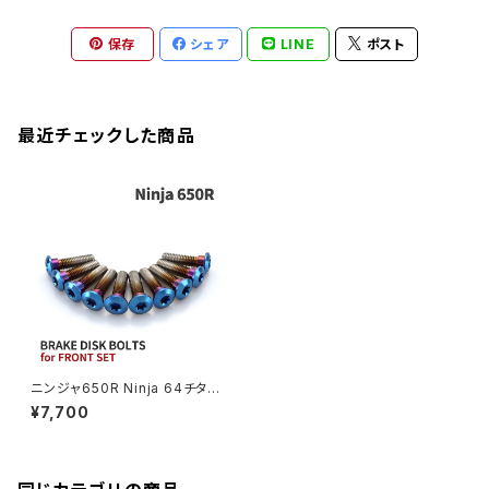
M22
CB1300 SUPER BOLDOR
Ninja 1000
Z250
XJR400R
KATANA
保存
シェア
LINE
ポスト
GROM
ZEPHYER 1100RS
XJR400R
シートポストボルト
アクスルカラー
CB125R
Ninja 1000SX
Z125 PRO
YZF-R1
SV650
MSX125
Z H2
XMAX
クランクアームボルト
最近チェックした商品
CB250R
Ninja ZX-25R
BALIUS/BALIUS-II
YZF-R3
SV650X
PCX
ZRX400
クランクケースカバー
CBR250R
Ninja ZX-6R
GPZ900R
YZF-R15
V-Storom250
PCX160
ZRX-Ⅱ
ディレイラーボルト
CBR250RR
Ninja ZX-10R
KSR110
YZF-R25
Rebel250
ZRX1100
Vブレーキ台座ボルト
CBR400F
Ninja ZX-14R
エリミネーター/SE
YZF-R125
Rebel500
ZRX1100-Ⅱ
ニンジャ650R Ninja 64チタン
バーエンド
CBR400R
ブレーキディスクボルト フロント
Ninja H2
¥7,700
用 10本セット カワサキ車用 焼
VTR250
ZRX1200DAEG
きチタンカラー JA22005
エアバルブキャップ
CBX400F
VERSYS 650
XR230 モタード / SL230
ZRX1200R