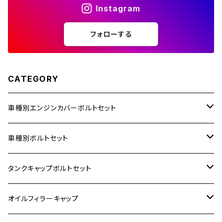
Instagram
ZZR1400
フォローする
250TR
CATEGORY
車種別エンジンカバーボルトセット
ホンダ【ステンレス】
車種別ボルトセット
400X
カワサキ【ステンレス】
KAWASAKI
タンクキャップボルトセット
6V モンキー
BALIUS
Z900RS/Z900RS CAFE
ヤマハ【ステンレス】
HONDA
カワサキ
オイルフィラーキャップ