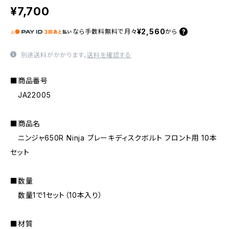
¥7,700
¥2,560
なら
手数料無料で
月々
から
別途送料がかかります。
送料を確認する
■商品番号
JA22005
■商品名
ニンジャ650R Ninja ブレーキディスクボルト フロント用 10本
セット
■数量
数量1で1セット（10本入り）
■材質