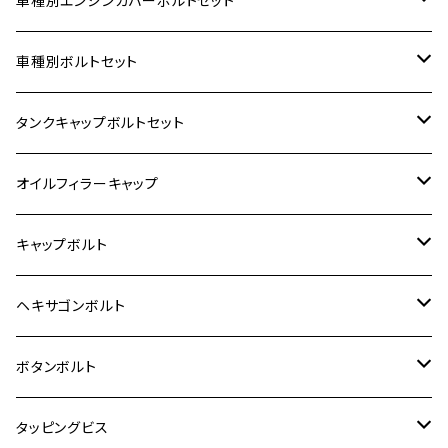
車種別エンジンカバーボルトセット
ホンダ【ステンレス】
車種別ボルトセット
400X
カワサキ【ステンレス】
KAWASAKI
タンクキャップボルトセット
6V モンキー
BALIUS
Z900RS/Z900RS CAFE
ヤマハ【ステンレス】
HONDA
カワサキ
オイルフィラーキャップ
12V モンキー
BALIUS-Ⅱ
Z900RS SE
MT-03
CB1300SF/CB1300SB
スズキ【ステンレス】
SUZUKI
ホンダ
M20 P1.5
キャップボルト
12V Fi モンキー
D-TRACER125
ゼファー400/ゼファーχ
MT-25
CB400SF/CB400SB
ジクサー150
ホンダ【チタン】
YAMAHA
ヤマハ
M20 P2.5
ステンレス
ヘキサゴンボルト
クロスカブ50
D-TRACKER
ゼファー750/ゼファー750RS
MT-125
ダックス125
ジクサー250
ジェイド
M4
カワサキ【チタン】
スズキ
M30 P1.5
チタン
ステンレス
ボタンボルト
クロスカブ110
D-TRACKER X
ゼファー1100/ゼファー1100RS
RZ250
モンキー125
ジクサーSF250
スーパーカブ C125
M5
250TR
M3
M4
ヤマハ【チタン】
チタン
ステンレス
タッピングビス