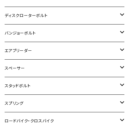
モンキー125
GPZ900R
Ninja250
RZ350RR
PCX
GSX-R125
CB400 SUPER BOLDOR
Ninja 400R
M8
MT-03
M10
M10
M6
M8
M6
M5
M3
M4
チタン
ステンレス
ディスクローターボルト
ADV150
GPZ1100
Ninja250R
SEROW250
PCX150
GSX-S125
CB1300 SUPER FOUR
Ninja 1000
M10
MT-25
M8
M10
M4
M5
M4
M6
チタン
ステンレス
バンジョーボルト
Ape50
KLX125
Ninja400
SR400
GROM/MSX125
GSX250R
CB1300 SUPER BOLDOR
Ninja 1000SX
MT-125
M10
M5
M6
M5
M7
M4
ホンダ
チタン
ステンレス
エアブリーダー
Ape100
KLX250
Ninja400R
SR500
ハンターカブ
GSX250E KATANA
CBR250R
Ninja ZX-25R
NMAX
M6
M8
M6
M8
M5
ヤマハ
カワサキ
M10 P1.0
チタン
ステンレス
スペーサー
CB223S
KLX250ES
Ninja650
TW200
GSX400E KATANA
CBR250RR
Z900RS
NMAX155
M8
M10
M8
M10
M6
ホンダ
M10 P1.25
M10 P1.0
M7 P1.0
CB400 FOUR
チタン
ステンレス
スタッドボルト
KLX250SR
Ninja650R
TW225
GSX400 IMPULSE
CBR400F
Z900RS CAFE
SR400
M10
M12
M10
M12
M8
ヤマハ
M10 P1.25
M8 P1.0
CB400 SUPER FOUR
M7 P1.0
KSR110
Ninja1000
チタン
M8
スプリング
XJ400
GSX-S750
CBX400F
Z1000
SR500
M14
M12
M14
M10
スズキ
M8 P1.25
CB400 SUPER BOLDOR
M8 P1.25
Ninja 250R
Ninja1000SX
XJ400D
アルミ
M10
ステンレス
ロードバイク・クロスバイク
GSX-R1000
CRF250L / M / CRF250RALLY
ZEPHYER 400
XSR125