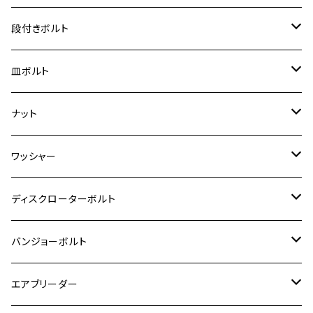
ジェイド
ER-6F
ZRX400/ZRXⅡ
RZ250R
レブル250
BANDIT250
ハンターカブ CT125
M6
GPZ900R
M4
M5
シグナスX
M4
M4
スズキ【チタン】
チタン
ステンレス
段付きボルト
スーパーカブ C125
ER-6N
ZRX1100/ZRX1100Ⅱ
RZ250RR
ハンターカブ125
GS400
ダックス125
M8
Ninja H2
M5
M6
シグナスX SR
M5
M5
KATANA
M3
M4
チタン
ステンレス
皿ボルト
ダックス125
ESTRELLA
ZRX1200R/ZRX1200S
RZ350
クロスカブ110
GSR400
モンキー125
M10
Ninja 250
M6
M8
マジェスティS
M6
M6
M4
M5
M4
M5
チタン
ステンレス
ナット
ハンターカブ CT125
ESTRELLA RS
ZRX1200DAEG
RZ350R
スーパーカブ110
GSR600
CB400 SUPER FOUR
Ninja 400
M7
M10
BW’S125
M8
M8
M5
M5
M6
M5
M4
チタン
ステンレス
ワッシャー
モンキー125
GPZ900R
Ninja250
RZ350RR
PCX
GSX-R125
CB400 SUPER BOLDOR
Ninja 400R
M8
MT-03
M10
M10
M6
M8
M6
M5
M3
M4
チタン
ステンレス
ディスクローターボルト
ADV150
GPZ1100
Ninja250R
SEROW250
PCX150
GSX-S125
CB1300 SUPER FOUR
Ninja 1000
M10
MT-25
M8
M10
M4
M5
M4
M6
チタン
ステンレス
バンジョーボルト
Ape50
KLX125
Ninja400
SR400
GROM/MSX125
GSX250R
CB1300 SUPER BOLDOR
Ninja 1000SX
MT-125
M10
M5
M6
M5
M7
M4
ホンダ
チタン
ステンレス
エアブリーダー
Ape100
KLX250
Ninja400R
SR500
ハンターカブ
GSX250E KATANA
CBR250R
Ninja ZX-25R
NMAX