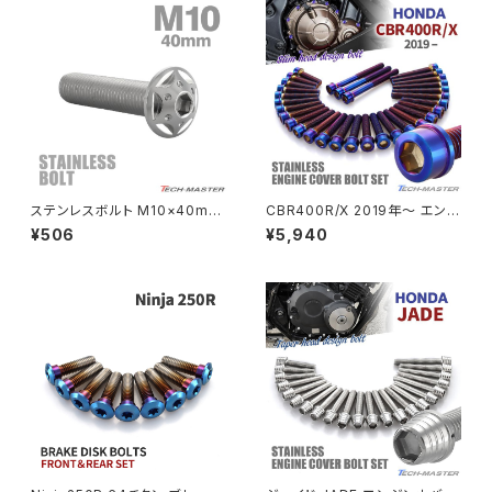
MSX125
Z H2
NSR50
ZEPHYR 400
NSR80
ZEPHYR χ
ステンレスボルト M10×40mm
CBR400R/X 2019年〜 エンジ
P1.25 ボタンボルト スターホー
ンカバー クランクケース ボルト
¥506
¥5,940
ルヘッド シルバーカラー TR06
31本セット ステンレス製 ホンダ
PCX
ZEPHYR 750
83
車用 焼きチタンカラー TB683
8
PCX150
ZEPYER 750 RS
PCX160
ZEPHYER 1100
Rebel250
ZEPHYER 1100 RS