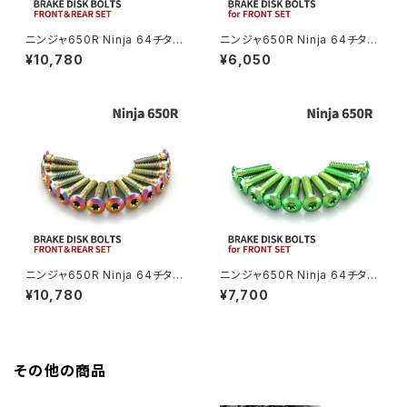
ニンジャ650R Ninja 64チタン
ニンジャ650R Ninja 64チタン
GB350S
Z400FX
ブレーキディスクボルト フロント
ブレーキディスクボルト フロント
¥10,780
¥6,050
リア 14本セット カワサキ車用
用 10本セット カワサキ車用 シ
焼きチタンカラー JA22105
ルバー JA22001
GROM
Z550FX
HAWK CB250T
Z650
HAWK CB250N
Z650RS
HAWKⅡ CB400T
Z900
ニンジャ650R Ninja 64チタン
ニンジャ650R Ninja 64チタン
ブレーキディスクボルト フロント
ブレーキディスクボルト フロント
¥10,780
¥7,700
HAWKⅡ CB400N
リア 14本セット カワサキ車用 レ
用 10本セット カワサキ車用 グ
Z900RS
インボーカラー JA22104
リーン JA22002
HORNET250
Z900RS CAFE
その他の商品
JADE250
Z1000