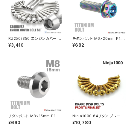
NSR50
ZEPHYR 400
NSR80
ZEPHYR χ
RZ250/350 エンジンカバー ク
チタンボルト M6×20mm P1.0
ランクケース ボルト 25本セット
六角ボルト キャップボルト フラ
¥3,410
¥682
ステンレス製 ヤマハ車用 シルバ
ンジ付 焼きチタンカラー ライト
PCX
ZEPHYR 750
ーカラー TB7183
カラー 1個 JA782
PCX150
ZEPYER 750 RS
PCX160
ZEPHYER 1100
Rebel250
ZEPHYER 1100 RS
チタンボルト M8×15mm P1.25
Ninja1000 64チタン ブレーキ
Rebel500
ZRX400
テーパーヘッド 六角穴 ボタンボ
ディスクローターボルト フロント
¥660
¥10,780
ルト シルバーカラー 素地 1個 J
リア 14本セット カワサキ車用 ゴ
A745
ールド JA22103
SUPER HAWK