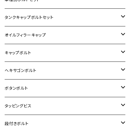
400X
カワサキ【ステンレス】
KAWASAKI
タンクキャップボルトセット
6V モンキー
BALIUS
Z900RS/Z900RS CAFE
ヤマハ【ステンレス】
HONDA
カワサキ
オイルフィラーキャップ
12V モンキー
BALIUS-Ⅱ
Z900RS SE
MT-03
CB1300SF/CB1300SB
スズキ【ステンレス】
SUZUKI
ホンダ
M20 P1.5
キャップボルト
12V Fi モンキー
D-TRACER125
ゼファー400/ゼファーχ
MT-25
CB400SF/CB400SB
ジクサー150
ホンダ【チタン】
YAMAHA
ヤマハ
M20 P2.5
ステンレス
ヘキサゴンボルト
クロスカブ50
D-TRACKER
ゼファー750/ゼファー750RS
MT-125
ダックス125
ジクサー250
ジェイド
M4
カワサキ【チタン】
スズキ
M30 P1.5
チタン
ステンレス
ボタンボルト
クロスカブ110
D-TRACKER X
ゼファー1100/ゼファー1100RS
RZ250
モンキー125
ジクサーSF250
スーパーカブ C125
M5
250TR
M3
M4
ヤマハ【チタン】
チタン
ステンレス
タッピングビス
ジェイド
ER-6F
ZRX400/ZRXⅡ
RZ250R
レブル250
BANDIT250
ハンターカブ CT125
M6
GPZ900R
M4
M5
シグナスX
M4
M4
スズキ【チタン】
チタン
ステンレス
段付きボルト