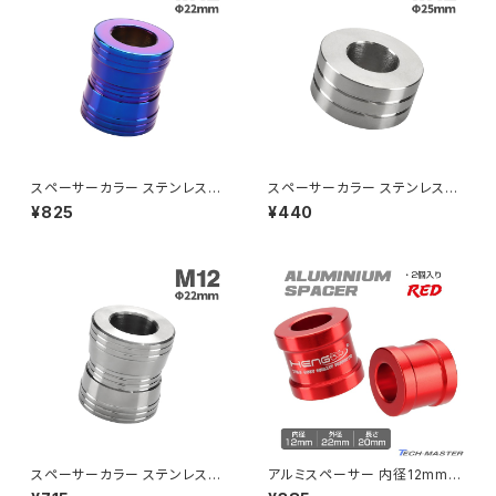
CL400
W400
ミラーアームスリーブ
エストレヤ
CRF250 RALLY
W650
キックペダルカバー
CRF250L
W800
ドライブチェーンアジャスターボルトカバー
スペーサーカラー ステンレス製
スペーサーカラー ステンレス製
M12 外径22mm 長さ25mm
M12 外径25mm 長さ12mm マ
¥825
¥440
焼きチタンカラー TH0716
ットタイプ シルバーカラー TH0
CRF250M
Z125 PRO
711
クラッチケーブル アジャスター
FTR223
Z250
チェーンアジャスター
GB250 CLUBMAN
Z400
マシニングネットアンカー
GB350
Z400J
スペーサーカラー ステンレス製
アルミスペーサー 内径12mm
GB350S
Z400FX
M12 外径22mm 長さ25mm シ
外径22mm 長20mm カラー ワ