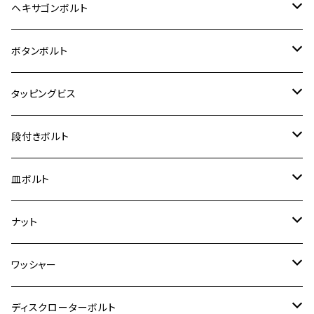
MT-25
CB400SF/CB400SB
ジクサー150
ホンダ【チタン】
YAMAHA
ヤマハ
M20 P2.5
ステンレス
ヘキサゴンボルト
クロスカブ50
D-TRACKER
ゼファー750/ゼファー750RS
MT-125
ダックス125
ジクサー250
ジェイド
M4
カワサキ【チタン】
スズキ
M30 P1.5
チタン
ステンレス
ボタンボルト
クロスカブ110
D-TRACKER X
ゼファー1100/ゼファー1100RS
RZ250
モンキー125
ジクサーSF250
スーパーカブ C125
M5
250TR
M3
M4
ヤマハ【チタン】
チタン
ステンレス
タッピングビス
ジェイド
ER-6F
ZRX400/ZRXⅡ
RZ250R
レブル250
BANDIT250
ハンターカブ CT125
M6
GPZ900R
M4
M5
シグナスX
M4
M4
スズキ【チタン】
チタン
ステンレス
段付きボルト
スーパーカブ C125
ER-6N
ZRX1100/ZRX1100Ⅱ
RZ250RR
ハンターカブ125
GS400
ダックス125
M8
Ninja H2
M5
M6
シグナスX SR
M5
M5
KATANA
M3
M4
チタン
ステンレス
皿ボルト
ダックス125
ESTRELLA
ZRX1200R/ZRX1200S
RZ350
クロスカブ110
GSR400
モンキー125
M10
Ninja 250
M6
M8
マジェスティS
M6
M6
M4
M5
M4
M5
チタン
ステンレス
ナット
ハンターカブ CT125
ESTRELLA RS
ZRX1200DAEG
RZ350R
スーパーカブ110
GSR600
CB400 SUPER FOUR
Ninja 400
M7
M10
BW’S125
M8
M8
M5
M5
M6
M5
M4
チタン
ステンレス
ワッシャー
モンキー125
GPZ900R
Ninja250
RZ350RR
PCX
GSX-R125
CB400 SUPER BOLDOR
Ninja 400R
M8
MT-03
M10
M10
M6
M8
M6
M5
M3
M4
チタン
ステンレス
ディスクローターボルト