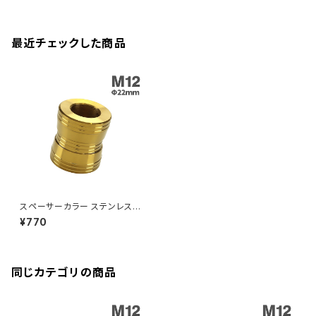
CB125R
Ninja 1000SX
Z125 PRO
YZF-R1
SV650
MSX125
Z H2
XMAX
クランクアームボルト
最近チェックした商品
CB250R
Ninja ZX-25R
BALIUS/BALIUS-II
YZF-R3
SV650X
PCX
ZRX400
クランクケースカバー
CBR250R
Ninja ZX-6R
GPZ900R
YZF-R15
V-Storom250
PCX160
ZRX-Ⅱ
ディレイラーボルト
CBR250RR
Ninja ZX-10R
KSR110
YZF-R25
Rebel250
ZRX1100
Vブレーキ台座ボルト
CBR400F
Ninja ZX-14R
エリミネーター/SE
YZF-R125
Rebel500
ZRX1100-Ⅱ
スペーサーカラー ステンレス製
バーエンド
CBR400R
M12 外径22mm 長さ25mm ゴ
Ninja H2
¥770
ールドカラー TH0715
VTR250
ZRX1200DAEG
エアバルブキャップ
CBX400F
VERSYS 650
XR230 モタード / SL230
同じカテゴリの商品
ZRX1200R
CBX550F
ミラーホールキャップ
VULCAN S
ZRX1200S