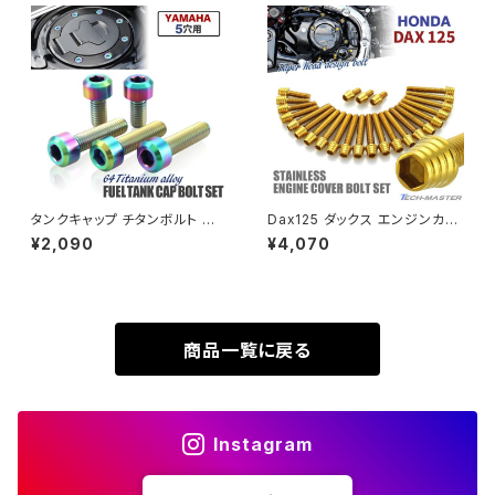
ZRX-Ⅱ
SUPER HAWKⅢ
ZRX1100
VTR250
ZRX1100-Ⅱ
XL230
ZRX1200DAEG
タンクキャップ チタンボルト バ
Dax125 ダックス エンジンカバ
イク ヤマハ 5穴用 焼きチタンカ
ー クランクケース ボルト 25本
¥2,090
¥4,070
XR230
ラー 5本セット JA966
セット ステンレス製 ホンダ車用
ZRX1200R
ゴールドカラー TB6952
XR230 MOTARD
ZRX1200S
商品一覧に戻る
ZOMMER X
ZZR1100
Instagram
ZZR1400