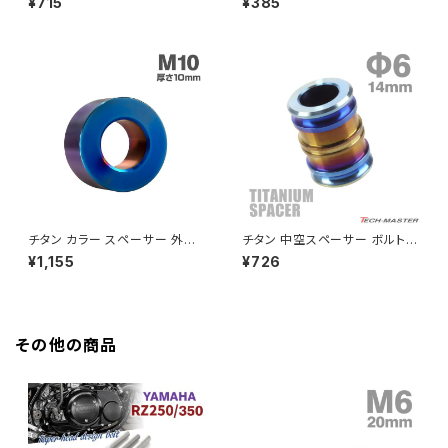
¥715
¥385
ルバーカラー TH0714
ッシャー M12 汎用 2個セット レ
ッド TH0701-R
GROM
Z550FX
HAWK CB250T
Z650
HAWK CB250N
Z650RS
HAWKⅡ CB400T
Z900
チタン カラー スペーサー 外径2
チタン 中空スペーサー ボルトカ
0mm 内径10mm 厚み10mm
ラー 外径10mm 内径6mm 長
¥1,155
¥726
HAWKⅡ CB400N
適合M10 焼きチタンカラー 1個
さ14mm 焼きチタンカラー 1個
Z900RS
JA2417
JA087
HORNET250
Z900RS CAFE
その他の商品
JADE250
Z1000
MSX125
Z H2