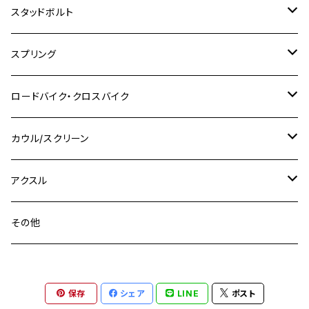
M8
M10
M6
ホンダ
M10 P1.25
M10 P1.0
M7 P1.0
CB400 FOUR
チタン
ステンレス
スタッドボルト
KLX250SR
Ninja650R
TW225
GSX400 IMPULSE
CBR400F
Z900RS CAFE
SR400
M10
M12
M10
M12
M8
ヤマハ
M10 P1.25
M8 P1.0
CB400 SUPER FOUR
M7 P1.0
KSR110
Ninja1000
チタン
M8
スプリング
XJ400
GSX-S750
CBX400F
Z1000
SR500
M14
M12
M14
M10
スズキ
M8 P1.25
CB400 SUPER BOLDOR
M8 P1.25
Ninja 250R
Ninja1000SX
XJ400D
アルミ
M10
ステンレス
ロードバイク・クロスバイク
GSX-R1000
CRF250L / M / CRF250RALLY
ZEPHYER 400
XSR125
M16
M14
M12
CB400SS
M10 P1.0
Ninja 250
Ninja ZX-6R
XJ550
GSX-R1000R
チタン
ステムボルト
カウル/スクリーン
FT223 / CB223S
ZEPHYER χ
YZF-R3
M24
M16
CB750F
M10 P1.25
Ninja 400R
Ninja ZX-10R
XS650SP
GSX1100S KATANA
GB250 CLUBMAN
ステムナット
スクリーンボルト
アクスル
ZEPHYER 750
YZF-R25
M18
CB900F
Ninja 400
Ninja ZX-25R
XSR125
GSX1300R HAYABUSA
GB350
ZEPHYER 750RS
ステアリングポスト
アクスルナット
その他
YZF-R125
M20
CB1300 SUPER FOUR
Ninja 650
Z1000
XJR400
INAZUMA400
GB350S
ZEPHYER 1100
XJR400
シートクランプ
アクスルスライダー
M22
CB1300 SUPER BOLDOR
Ninja 1000
Z250
XJR400R
KATANA
保存
シェア
LINE
ポスト
GROM
ZEPHYER 1100RS
XJR400R
シートポストボルト
アクスルカラー