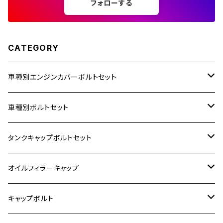
フォローする
250TR
CATEGORY
車種別エンジンカバーボルトセット
ホンダ【ステンレス】
車種別ボルトセット
400X
カワサキ【ステンレス】
KAWASAKI
タンクキャップボルトセット
6V モンキー
BALIUS
Z900RS/Z900RS CAFE
ヤマハ【ステンレス】
HONDA
カワサキ
オイルフィラーキャップ
12V モンキー
BALIUS-Ⅱ
Z900RS SE
MT-03
CB1300SF/CB1300SB
スズキ【ステンレス】
SUZUKI
ホンダ
M20 P1.5
キャップボルト
12V Fi モンキー
D-TRACER125
ゼファー400/ゼファーχ