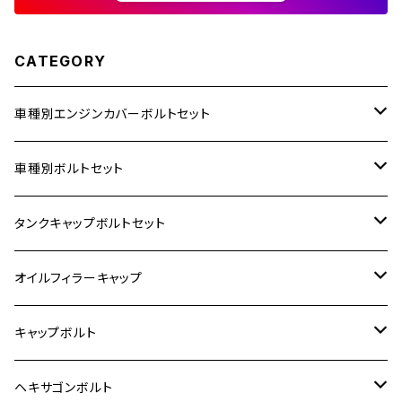
NSR80
ZEPHYR χ
CATEGORY
PCX
ZEPHYR 750
車種別エンジンカバーボルトセット
PCX150
ZEPYER 750 RS
ホンダ【ステンレス】
車種別ボルトセット
PCX160
ZEPHYER 1100
400X
カワサキ【ステンレス】
KAWASAKI
タンクキャップボルトセット
Rebel250
ZEPHYER 1100 RS
6V モンキー
BALIUS
Z900RS/Z900RS CAFE
ヤマハ【ステンレス】
HONDA
カワサキ
オイルフィラーキャップ
Rebel500
ZRX400
12V モンキー
BALIUS-Ⅱ
Z900RS SE
MT-03
CB1300SF/CB1300SB
スズキ【ステンレス】
SUZUKI
ホンダ
M20 P1.5
キャップボルト
SUPER HAWK
ZRX-Ⅱ
12V Fi モンキー
D-TRACER125
ゼファー400/ゼファーχ
MT-25
CB400SF/CB400SB
ジクサー150
ホンダ【チタン】
YAMAHA
ヤマハ
M20 P2.5
ステンレス
ヘキサゴンボルト
SUPER HAWKⅢ
ZRX1100