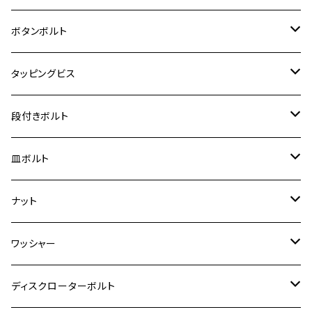
クロスカブ50
D-TRACKER
ゼファー750/ゼファー750RS
MT-125
ダックス125
ジクサー250
ジェイド
M4
VTR250
カワサキ【チタン】
スズキ
M30 P1.5
チタン
ステンレス
ボタンボルト
ZRX1100-Ⅱ
クロスカブ110
D-TRACKER X
ゼファー1100/ゼファー1100RS
RZ250
モンキー125
ジクサーSF250
スーパーカブ C125
M5
XL230
250TR
M3
M4
ZRX1200DAEG
ヤマハ【チタン】
チタン
ステンレス
タッピングビス
ジェイド
ER-6F
ZRX400/ZRXⅡ
RZ250R
レブル250
BANDIT250
ハンターカブ CT125
M6
XR230
GPZ900R
M4
M5
ZRX1200R
シグナスX
M4
M4
スズキ【チタン】
チタン
ステンレス
段付きボルト
スーパーカブ C125
ER-6N
ZRX1100/ZRX1100Ⅱ
RZ250RR
ハンターカブ125
GS400
ダックス125
M8
XR230 MOTARD
Ninja H2
M5
M6
ZRX1200S
シグナスX SR
M5
M5
KATANA
M3
M4
チタン
ステンレス
皿ボルト
ダックス125
ESTRELLA
ZRX1200R/ZRX1200S
RZ350
クロスカブ110
GSR400
モンキー125
M10
ZOMMER X
Ninja 250
M6
M8
ZZR1100
マジェスティS
M6
M6
M4
M5
M4
M5
チタン
ステンレス
ナット
ハンターカブ CT125
ESTRELLA RS
ZRX1200DAEG
RZ350R
スーパーカブ110
GSR600
CB400 SUPER FOUR
Ninja 400
M7
M10
ZZR1400
BW’S125
M8
M8
M5
M5
M6
M5
M4
チタン
ステンレス
ワッシャー
モンキー125
GPZ900R
Ninja250
RZ350RR
PCX
GSX-R125
CB400 SUPER BOLDOR
Ninja 400R
M8
250TR
MT-03
M10
M10
M6
M8
M6
M5
M3
M4
チタン
ステンレス
ディスクローターボルト
ADV150
GPZ1100
Ninja250R
SEROW250
PCX150
GSX-S125
CB1300 SUPER FOUR
Ninja 1000
M10
MT-25