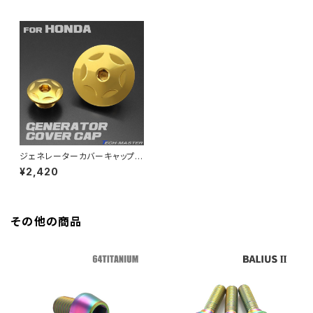
CB250R
Ninja ZX-25R
BALIUS/BALIUS-II
YZF-R3
SV650X
PCX
ZRX400
クランクケースカバー
CBR250R
Ninja ZX-6R
GPZ900R
YZF-R15
V-Storom250
PCX160
ZRX-Ⅱ
ディレイラーボルト
CBR250RR
Ninja ZX-10R
KSR110
YZF-R25
Rebel250
ZRX1100
Vブレーキ台座ボルト
CBR400F
Ninja ZX-14R
エリミネーター/SE
YZF-R125
Rebel500
ZRX1100-Ⅱ
ジェネレーターカバーキャップ
バーエンド
CBR400R
セット ホンダ車用 スターヘッド
Ninja H2
¥2,420
ゴールド TH0294
VTR250
ZRX1200DAEG
エアバルブキャップ
CBX400F
VERSYS 650
XR230 モタード / SL230
その他の商品
ZRX1200R
CBX550F
ミラーホールキャップ
VULCAN S
ZRX1200S
CL400
W400
ミラーアームスリーブ
エストレヤ