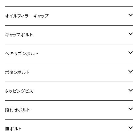
6V モンキー
BALIUS
Z900RS/Z900RS CAFE
ヤマハ【ステンレス】
HONDA
カワサキ
オイルフィラーキャップ
12V モンキー
BALIUS-Ⅱ
Z900RS SE
MT-03
CB1300SF/CB1300SB
スズキ【ステンレス】
SUZUKI
ホンダ
M20 P1.5
キャップボルト
12V Fi モンキー
D-TRACER125
ゼファー400/ゼファーχ
MT-25
CB400SF/CB400SB
ジクサー150
ホンダ【チタン】
YAMAHA
ヤマハ
M20 P2.5
ステンレス
ヘキサゴンボルト
クロスカブ50
D-TRACKER
ゼファー750/ゼファー750RS
MT-125
ダックス125
ジクサー250
ジェイド
M4
カワサキ【チタン】
スズキ
M30 P1.5
チタン
ステンレス
ボタンボルト
クロスカブ110
D-TRACKER X
ゼファー1100/ゼファー1100RS
RZ250
モンキー125
ジクサーSF250
スーパーカブ C125
M5
250TR
M3
M4
ヤマハ【チタン】
チタン
ステンレス
タッピングビス
ジェイド
ER-6F
ZRX400/ZRXⅡ
RZ250R
レブル250
BANDIT250
ハンターカブ CT125
M6
GPZ900R
M4
M5
シグナスX
M4
M4
スズキ【チタン】
チタン
ステンレス
段付きボルト
スーパーカブ C125
ER-6N
ZRX1100/ZRX1100Ⅱ
RZ250RR
ハンターカブ125
GS400
ダックス125
M8
Ninja H2
M5
M6
シグナスX SR
M5
M5
KATANA
M3
M4
チタン
ステンレス
皿ボルト
ダックス125
ESTRELLA
ZRX1200R/ZRX1200S