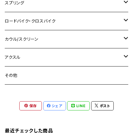
M10 P1.25
M8 P1.0
CB400 SUPER FOUR
M7 P1.0
KSR110
Ninja1000
チタン
M8
スプリング
XJ400
GSX-S750
CBX400F
Z1000
SR500
M14
M12
M14
M10
スズキ
M8 P1.25
CB400 SUPER BOLDOR
M8 P1.25
Ninja 250R
Ninja1000SX
XJ400D
アルミ
M10
ステンレス
ロードバイク・クロスバイク
GSX-R1000
CRF250L / M / CRF250RALLY
ZEPHYER 400
XSR125
M16
M14
M12
CB400SS
M10 P1.0
Ninja 250
Ninja ZX-6R
XJ550
GSX-R1000R
チタン
ステムボルト
カウル/スクリーン
FT223 / CB223S
ZEPHYER χ
YZF-R3
M24
M16
CB750F
M10 P1.25
Ninja 400R
Ninja ZX-10R
XS650SP
GSX1100S KATANA
GB250 CLUBMAN
ステムナット
スクリーンボルト
アクスル
ZEPHYER 750
YZF-R25
M18
CB900F
Ninja 400
Ninja ZX-25R
XSR125
GSX1300R HAYABUSA
GB350
ZEPHYER 750RS
ステアリングポスト
アクスルナット
その他
YZF-R125
M20
CB1300 SUPER FOUR
Ninja 650
Z1000
XJR400
INAZUMA400
GB350S
ZEPHYER 1100
XJR400
シートクランプ
アクスルスライダー
M22
CB1300 SUPER BOLDOR
Ninja 1000
Z250
XJR400R
KATANA
保存
シェア
LINE
ポスト
GROM
ZEPHYER 1100RS
XJR400R
シートポストボルト
アクスルカラー
CB125R
Ninja 1000SX
Z125 PRO
YZF-R1
SV650
MSX125
Z H2
XMAX
クランクアームボルト
最近チェックした商品