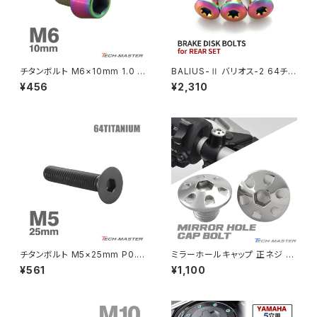
CRF250 RALLY
W650
キックペダルカバー
CRF250L
W800
ドライブチェーンアジャスターボルトカバー
チタンボルト M6×10mm 1.0 テ
BALIUS-Ⅱ バリオス-2 64チタ
ーパーヘッド 六角穴付き キャッ
ン ブレーキディスクボルト リア
¥456
¥2,310
プボルト レインボーカラー 1個
用 3本セット カワサキ車用 レイ
CRF250M
Z125 PRO
JA4030
ンボーカラー JA22046
クラッチケーブル アジャスター
FTR223
Z250
チェーンアジャスター
GB250 CLUBMAN
Z400
マシニングネットアンカー
GB350
Z400J
チタンボルト M5×25mm P0.8
ミラーホールキャップ 正ネジ M
GB350S
Z400FX
皿ボルト 六角穴付き キャップボ
10×10mm P1.25 2個セット ホ
¥561
¥1,100
ルト ブラック 1個 JA1519
ンダ車用 デザインヘッド シルバ
ー TH0124
GROM
Z550FX