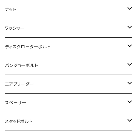
RZ350
クロスカブ110
GSR400
モンキー125
M10
Ninja 250
M6
M8
マジェスティS
M6
M6
M4
M5
M4
M5
チタン
ステンレス
ナット
ハンターカブ CT125
ESTRELLA RS
ZRX1200DAEG
RZ350R
スーパーカブ110
GSR600
CB400 SUPER FOUR
Ninja 400
M7
M10
BW’S125
M8
M8
M5
M5
M6
M5
M4
チタン
ステンレス
ワッシャー
モンキー125
GPZ900R
Ninja250
RZ350RR
PCX
GSX-R125
CB400 SUPER BOLDOR
Ninja 400R
M8
MT-03
M10
M10
M6
M8
M6
M5
M3
M4
チタン
ステンレス
ディスクローターボルト
ADV150
GPZ1100
Ninja250R
SEROW250
PCX150
GSX-S125
CB1300 SUPER FOUR
Ninja 1000
M10
MT-25
M8
M10
M4
M5
M4
M6
チタン
ステンレス
バンジョーボルト
Ape50
KLX125
Ninja400
SR400
GROM/MSX125
GSX250R
CB1300 SUPER BOLDOR
Ninja 1000SX
MT-125
M10
M5
M6
M5
M7
M4
ホンダ
チタン
ステンレス
エアブリーダー
Ape100
KLX250
Ninja400R
SR500
ハンターカブ
GSX250E KATANA
CBR250R
Ninja ZX-25R
NMAX
M6
M8
M6
M8
M5
ヤマハ
カワサキ
M10 P1.0
チタン
ステンレス
スペーサー
CB223S
KLX250ES
Ninja650
TW200
GSX400E KATANA
CBR250RR
Z900RS
NMAX155
M8
M10
M8
M10
M6
ホンダ
M10 P1.25
M10 P1.0
M7 P1.0
CB400 FOUR
チタン
ステンレス
スタッドボルト
KLX250SR
Ninja650R
TW225
GSX400 IMPULSE
CBR400F
Z900RS CAFE
SR400
M10
M12
M10
M12
M8
ヤマハ