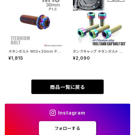
HAWK CB250T
Z650
HAWK CB250N
Z650RS
HAWKⅡ CB400T
Z900
チタンボルト M10×30mm P1.
タンクキャップ チタンボルト バ
5 ヘキサゴン トルクスヘッド キ
イク ヤマハ 5穴用 焼きチタンカ
¥1,815
¥2,090
HAWKⅡ CB400N
ャップボルト 焼きチタンカラー
ラー 5本セット JA966
Z900RS
ダークカラー 1個 JA1080
HORNET250
Z900RS CAFE
商品一覧に戻る
JADE250
Z1000
MSX125
Instagram
Z H2
フォローする
NSR50
ZEPHYR 400