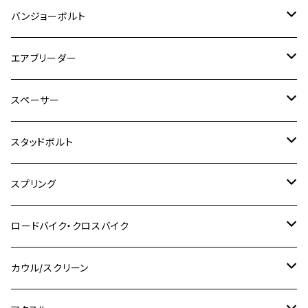
M8
M10
M4
M5
M4
M6
チタン
ステンレス
バンジョーボルト
Ape50
KLX125
Ninja400
SR400
GROM/MSX125
GSX250R
CB1300 SUPER BOLDOR
Ninja 1000SX
MT-125
M10
M5
M6
M5
M7
M4
ホンダ
チタン
ステンレス
エアブリーダー
Ape100
KLX250
Ninja400R
SR500
ハンターカブ
GSX250E KATANA
CBR250R
Ninja ZX-25R
NMAX
M6
M8
M6
M8
M5
ヤマハ
カワサキ
M10 P1.0
チタン
ステンレス
スペーサー
CB223S
KLX250ES
Ninja650
TW200
GSX400E KATANA
CBR250RR
Z900RS
NMAX155
M8
M10
M8
M10
M6
ホンダ
M10 P1.25
M10 P1.0
M7 P1.0
CB400 FOUR
チタン
ステンレス
スタッドボルト
KLX250SR
Ninja650R
TW225
GSX400 IMPULSE
CBR400F
Z900RS CAFE
SR400
M10
M12
M10
M12
M8
ヤマハ
M10 P1.25
M8 P1.0
CB400 SUPER FOUR
M7 P1.0
KSR110
Ninja1000
チタン
M8
スプリング
XJ400
GSX-S750
CBX400F
Z1000
SR500
M14
M12
M14
M10
スズキ
M8 P1.25
CB400 SUPER BOLDOR
M8 P1.25
Ninja 250R
Ninja1000SX
XJ400D
アルミ
M10
ステンレス
ロードバイク・クロスバイク
GSX-R1000
CRF250L / M / CRF250RALLY
ZEPHYER 400
XSR125
M16
M14
M12
CB400SS
M10 P1.0
Ninja 250
Ninja ZX-6R
XJ550
GSX-R1000R
チタン
ステムボルト
カウル/スクリーン
FT223 / CB223S
ZEPHYER χ
YZF-R3
M24
M16
CB750F
M10 P1.25
Ninja 400R
Ninja ZX-10R
XS650SP
GSX1100S KATANA
GB250 CLUBMAN