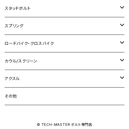
M8
M10
M8
M10
M6
ホンダ
M10 P1.25
M10 P1.0
M7 P1.0
CB400 FOUR
チタン
ステンレス
スタッドボルト
KLX250SR
Ninja650R
TW225
GSX400 IMPULSE
CBR400F
Z900RS CAFE
SR400
M10
M12
M10
M12
M8
ヤマハ
M10 P1.25
M8 P1.0
CB400 SUPER FOUR
M7 P1.0
KSR110
Ninja1000
チタン
M8
スプリング
XJ400
GSX-S750
CBX400F
Z1000
SR500
M14
M12
M14
M10
スズキ
M8 P1.25
CB400 SUPER BOLDOR
M8 P1.25
Ninja 250R
Ninja1000SX
XJ400D
アルミ
M10
ステンレス
ロードバイク・クロスバイク
GSX-R1000
CRF250L / M / CRF250RALLY
ZEPHYER 400
XSR125
M16
M14
M12
CB400SS
M10 P1.0
Ninja 250
Ninja ZX-6R
XJ550
GSX-R1000R
チタン
ステムボルト
カウル/スクリーン
FT223 / CB223S
ZEPHYER χ
YZF-R3
M24
M16
CB750F
M10 P1.25
Ninja 400R
Ninja ZX-10R
XS650SP
GSX1100S KATANA
GB250 CLUBMAN
ステムナット
スクリーンボルト
アクスル
ZEPHYER 750
YZF-R25
M18
CB900F
Ninja 400
Ninja ZX-25R
XSR125
GSX1300R HAYABUSA
GB350
ZEPHYER 750RS
ステアリングポスト
アクスルナット
その他
YZF-R125
M20
CB1300 SUPER FOUR
Ninja 650
Z1000
XJR400
INAZUMA400
GB350S
ZEPHYER 1100
XJR400
シートクランプ
アクスルスライダー
M22
CB1300 SUPER BOLDOR
Ninja 1000
Z250
XJR400R
© TECH-MASTER ボルト専門店
KATANA
GROM
ZEPHYER 1100RS