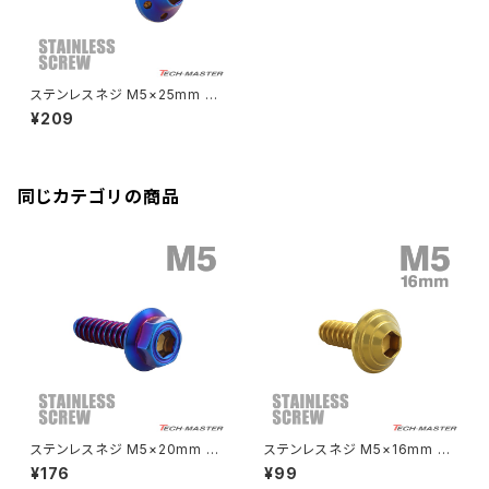
Rebel250
ZRX1100
Vブレーキ台座ボルト
CBR400F
Ninja ZX-14R
エリミネーター/SE
YZF-R125
Rebel500
ZRX1100-Ⅱ
ステンレスネジ M5×25mm タ
バーエンド
CBR400R
ッピングビス 六角穴 ステップホ
Ninja H2
¥209
ールヘッド 焼きチタンカラー 1個
VTR250
ZRX1200DAEG
TC0120
エアバルブキャップ
CBX400F
VERSYS 650
XR230 モタード / SL230
同じカテゴリの商品
ZRX1200R
CBX550F
ミラーホールキャップ
VULCAN S
ZRX1200S
CL400
W400
ミラーアームスリーブ
エストレヤ
CRF250 RALLY
W650
キックペダルカバー
CRF250L
W800
ドライブチェーンアジャスターボルトカバー
ステンレスネジ M5×20mm タ
ステンレスネジ M5×16mm タ
ッピングビス 六角穴 シンヘキサ
ッピングビス 六角穴 シェルヘッ
¥176
¥99
ゴンヘッド 焼きチタンカラー 1個
ド ゴールドカラー 1個 TC008
CRF250M
Z125 PRO