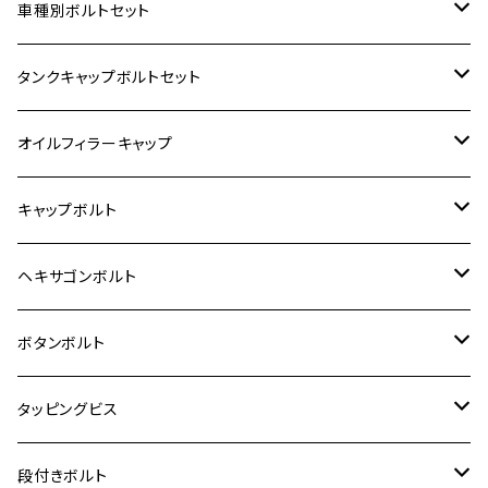
ホンダ【ステンレス】
車種別ボルトセット
400X
カワサキ【ステンレス】
KAWASAKI
タンクキャップボルトセット
6V モンキー
BALIUS
Z900RS/Z900RS CAFE
ヤマハ【ステンレス】
HONDA
カワサキ
オイルフィラーキャップ
12V モンキー
BALIUS-Ⅱ
Z900RS SE
MT-03
CB1300SF/CB1300SB
スズキ【ステンレス】
SUZUKI
ホンダ
M20 P1.5
キャップボルト
12V Fi モンキー
D-TRACER125
ゼファー400/ゼファーχ
MT-25
CB400SF/CB400SB
ジクサー150
ホンダ【チタン】
YAMAHA
ヤマハ
M20 P2.5
ステンレス
ヘキサゴンボルト
クロスカブ50
D-TRACKER
ゼファー750/ゼファー750RS
MT-125
ダックス125
ジクサー250
ジェイド
M4
カワサキ【チタン】
スズキ
M30 P1.5
チタン
ステンレス
ボタンボルト
クロスカブ110
D-TRACKER X
ゼファー1100/ゼファー1100RS
RZ250
モンキー125
ジクサーSF250
スーパーカブ C125
M5
250TR
M3
M4
ヤマハ【チタン】
チタン
ステンレス
タッピングビス
ジェイド
ER-6F
ZRX400/ZRXⅡ
RZ250R
レブル250
BANDIT250
ハンターカブ CT125
M6
GPZ900R
M4
M5
シグナスX
M4
M4
スズキ【チタン】
チタン
ステンレス
段付きボルト