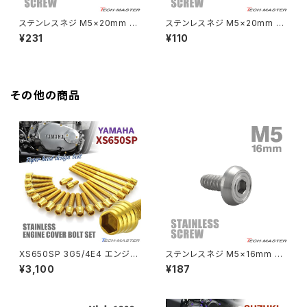
HAWKⅡ CB400T
Z900
ステンレスネジ M5×20mm タ
ステンレスネジ M5×20mm タ
ッピングビス ヘキサゴンヘッド
ッピングビス 六角穴 ステップヘ
¥231
¥110
HAWKⅡ CB400N
焼きチタンカラー 1個 TC0014
ッド 焼きチタンカラー 1個 TC0
Z900RS
044
HORNET250
Z900RS CAFE
その他の商品
JADE250
Z1000
MSX125
Z H2
NSR50
ZEPHYR 400
NSR80
ZEPHYR χ
XS650SP 3G5/4E4 エンジン
ステンレスネジ M5×16mm タ
カバー クランクケース ボルト 2
ッピングビス 六角穴 フラットヘ
¥3,100
¥187
0本セット ステンレス製 ヤマハ
ッド シルバーカラー 1個 TC016
PCX
ZEPHYR 750
車用 ゴールドカラー TB7064
8