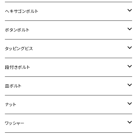
12V Fi モンキー
D-TRACER125
ゼファー400/ゼファーχ
MT-25
CB400SF/CB400SB
ジクサー150
ホンダ【チタン】
YAMAHA
ヤマハ
M20 P2.5
ステンレス
ヘキサゴンボルト
クロスカブ50
D-TRACKER
ゼファー750/ゼファー750RS
MT-125
ダックス125
ジクサー250
ジェイド
M4
カワサキ【チタン】
スズキ
M30 P1.5
チタン
ステンレス
ボタンボルト
クロスカブ110
D-TRACKER X
ゼファー1100/ゼファー1100RS
RZ250
モンキー125
ジクサーSF250
スーパーカブ C125
M5
250TR
M3
M4
ヤマハ【チタン】
チタン
ステンレス
タッピングビス
ジェイド
ER-6F
ZRX400/ZRXⅡ
RZ250R
レブル250
BANDIT250
ハンターカブ CT125
M6
GPZ900R
M4
M5
シグナスX
M4
M4
スズキ【チタン】
チタン
ステンレス
段付きボルト
スーパーカブ C125
ER-6N
ZRX1100/ZRX1100Ⅱ
RZ250RR
ハンターカブ125
GS400
ダックス125
M8
Ninja H2
M5
M6
シグナスX SR
M5
M5
KATANA
M3
M4
チタン
ステンレス
皿ボルト
ダックス125
ESTRELLA
ZRX1200R/ZRX1200S
RZ350
クロスカブ110
GSR400
モンキー125
M10
Ninja 250
M6
M8
マジェスティS
M6
M6
M4
M5
M4
M5
チタン
ステンレス
ナット
ハンターカブ CT125
ESTRELLA RS
ZRX1200DAEG
RZ350R
スーパーカブ110
GSR600
CB400 SUPER FOUR
Ninja 400
M7
M10
BW’S125
M8
M8
M5
M5
M6
M5
M4
チタン
ステンレス
ワッシャー
モンキー125
GPZ900R
Ninja250
RZ350RR
PCX
GSX-R125
CB400 SUPER BOLDOR
Ninja 400R
M8
MT-03
M10
M10
M6