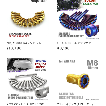
PCX150
ZEPYER 750 RS
PCX160
ZEPHYER 1100
Rebel250
ZEPHYER 1100 RS
Ninja1000 64チタン ブレーキ
GSX-S750 エンジンカバー ク
Rebel500
ZRX400
ディスクローターボルト フロント
ランクケース ボルト 30本セット
¥10,780
¥6,160
リア 14本セット カワサキ車用 ゴ
ステンレス製 スズキ車用 焼きチ
ールド JA22103
タンカラー TB9213
SUPER HAWK
ZRX-Ⅱ
SUPER HAWKⅢ
ZRX1100
VTR250
ZRX1100-Ⅱ
XL230
ZRX1200DAEG
PCX PCX150 ADV150 2018
ブレーキディスク ローターボル