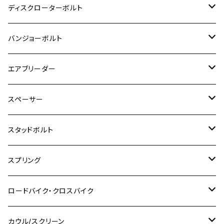
M8
M6
M5
M3
M4
チタン
ステンレス
ディスクローターボルト
ADV150
GPZ1100
Ninja250R
SEROW250
PCX150
GSX-S125
CB1300 SUPER FOUR
Ninja 1000
M10
MT-25
M8
M10
M4
M5
M4
M6
チタン
ステンレス
バンジョーボルト
Ape50
KLX125
Ninja400
SR400
GROM/MSX125
GSX250R
CB1300 SUPER BOLDOR
Ninja 1000SX
MT-125
M10
M5
M6
M5
M7
M4
ホンダ
チタン
ステンレス
エアブリーダー
Ape100
KLX250
Ninja400R
SR500
ハンターカブ
GSX250E KATANA
CBR250R
Ninja ZX-25R
NMAX
M6
M8
M6
M8
M5
ヤマハ
カワサキ
M10 P1.0
チタン
ステンレス
スペーサー
CB223S
KLX250ES
Ninja650
TW200
GSX400E KATANA
CBR250RR
Z900RS
NMAX155
M8
M10
M8
M10
M6
ホンダ
M10 P1.25
M10 P1.0
M7 P1.0
CB400 FOUR
チタン
ステンレス
スタッドボルト
KLX250SR
Ninja650R
TW225
GSX400 IMPULSE
CBR400F
Z900RS CAFE
SR400
M10
M12
M10
M12
M8
ヤマハ
M10 P1.25
M8 P1.0
CB400 SUPER FOUR
M7 P1.0
KSR110
Ninja1000
チタン
M8
スプリング
XJ400
GSX-S750
CBX400F
Z1000
SR500
M14
M12
M14
M10
スズキ
M8 P1.25
CB400 SUPER BOLDOR
M8 P1.25
Ninja 250R
Ninja1000SX
XJ400D
アルミ
M10
ステンレス
ロードバイク・クロスバイク
GSX-R1000
CRF250L / M / CRF250RALLY
ZEPHYER 400
XSR125
M16
M14
M12
CB400SS
M10 P1.0
Ninja 250
Ninja ZX-6R
XJ550
GSX-R1000R
チタン
ステムボルト
カウル/スクリーン
FT223 / CB223S
ZEPHYER χ