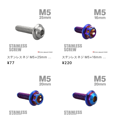
TC0059
3
クラッチケーブル アジャスター
FTR223
Z250
チェーンアジャスター
GB250 CLUBMAN
Z400
マシニングネットアンカー
GB350
Z400J
ステンレスネジ M5×25mm タ
ステンレスネジ M5×16mm タ
GB350S
Z400FX
ッピングビス 六角穴 ステップヘ
ッピングビス フラワーヘッド 焼
¥77
¥220
ッド シルバーカラー 1個 TC00
きチタンカラー 1個 TC0028
35
GROM
Z550FX
HAWK CB250T
Z650
HAWK CB250N
Z650RS