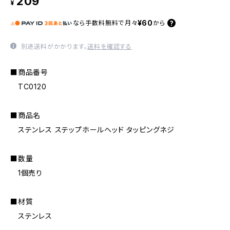
209
¥
¥60
なら
手数料無料で
月々
から
別途送料がかかります。
送料を確認する
■商品番号
TC0120
■商品名
ステンレス ステップホールヘッド タッピングネジ
■数量
1個売り
■材質
ステンレス