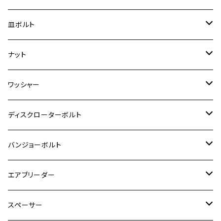
スーパーカブ C125
ER-6N
ZRX1100/ZRX1100Ⅱ
RZ250RR
ハンターカブ125
GS400
ダックス125
M8
Ninja H2
M5
M6
シグナスX SR
M5
M5
KATANA
M3
M4
チタン
ステンレス
皿ボルト
ダックス125
ESTRELLA
ZRX1200R/ZRX1200S
RZ350
クロスカブ110
GSR400
モンキー125
M10
Ninja 250
M6
M8
マジェスティS
M6
M6
M4
M5
M4
M5
チタン
ステンレス
ナット
ハンターカブ CT125
ESTRELLA RS
ZRX1200DAEG
RZ350R
スーパーカブ110
GSR600
CB400 SUPER FOUR
Ninja 400
M7
M10
BW’S125
M8
M8
M5
M5
M6
M5
M4
チタン
ステンレス
ワッシャー
モンキー125
GPZ900R
Ninja250
RZ350RR
PCX
GSX-R125
CB400 SUPER BOLDOR
Ninja 400R
M8
MT-03
M10
M10
M6
M8
M6
M5
M3
M4
チタン
ステンレス
ディスクローターボルト
ADV150
GPZ1100
Ninja250R
SEROW250
PCX150
GSX-S125
CB1300 SUPER FOUR
Ninja 1000
M10
MT-25
M8
M10
M4
M5
M4
M6
チタン
ステンレス
バンジョーボルト
Ape50
KLX125
Ninja400
SR400
GROM/MSX125
GSX250R
CB1300 SUPER BOLDOR
Ninja 1000SX
MT-125
M10
M5
M6
M5
M7
M4
ホンダ
チタン
ステンレス
エアブリーダー
Ape100
KLX250
Ninja400R
SR500
ハンターカブ
GSX250E KATANA
CBR250R
Ninja ZX-25R
NMAX
M6
M8
M6
M8
M5
ヤマハ
カワサキ
M10 P1.0
チタン
ステンレス
スペーサー
CB223S
KLX250ES
Ninja650
TW200
GSX400E KATANA
CBR250RR
Z900RS
NMAX155