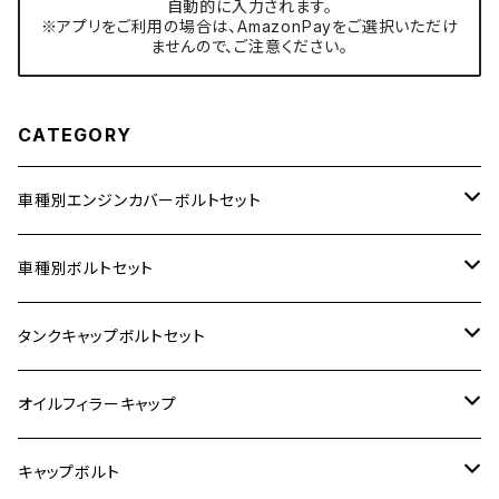
自動的に入力されます。
※アプリをご利用の場合は、AmazonPayをご選択いただけ
ませんので、ご注意ください。
CATEGORY
車種別エンジンカバーボルトセット
ホンダ【ステンレス】
車種別ボルトセット
400X
カワサキ【ステンレス】
KAWASAKI
タンクキャップボルトセット
6V モンキー
BALIUS
Z900RS/Z900RS CAFE
ヤマハ【ステンレス】
HONDA
カワサキ
オイルフィラーキャップ
12V モンキー
BALIUS-Ⅱ
Z900RS SE
MT-03
CB1300SF/CB1300SB
スズキ【ステンレス】
SUZUKI
ホンダ
M20 P1.5
キャップボルト