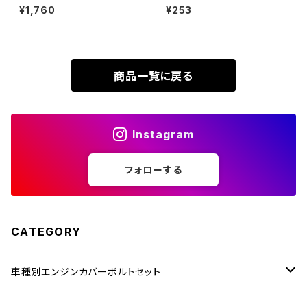
年〜2020年 クランクケースカ
ト M8×15mm P1.25 ヤマハ用
¥1,760
¥253
XR230
バーボルト 15本セット ステンレ
ミニフラット ホールヘッド ステン
ZRX1200R
ス製 ホンダ車用 シルバーカラー
レス ゴールドカラー＆ブルー T
TB6516
D0343
XR230 MOTARD
ZRX1200S
商品一覧に戻る
ZOMMER X
ZZR1100
Instagram
ZZR1400
フォローする
250TR
CATEGORY
車種別エンジンカバーボルトセット