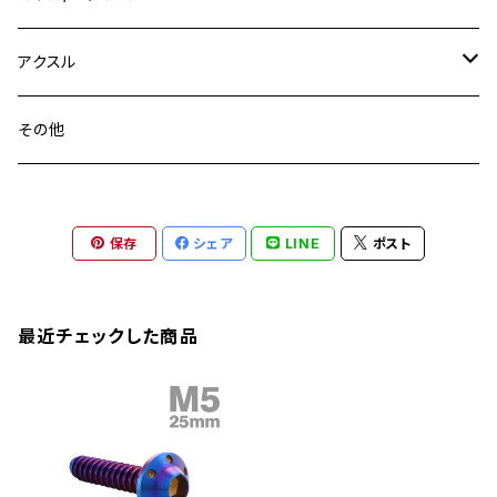
YZF-R3
M24
M16
CB750F
M10 P1.25
Ninja 400R
Ninja ZX-10R
XS650SP
GSX1100S KATANA
GB250 CLUBMAN
ステムナット
スクリーンボルト
アクスル
ZEPHYER 750
YZF-R25
M18
CB900F
Ninja 400
Ninja ZX-25R
XSR125
GSX1300R HAYABUSA
GB350
ZEPHYER 750RS
ステアリングポスト
アクスルナット
その他
YZF-R125
M20
CB1300 SUPER FOUR
Ninja 650
Z1000
XJR400
INAZUMA400
GB350S
ZEPHYER 1100
XJR400
シートクランプ
アクスルスライダー
M22
CB1300 SUPER BOLDOR
Ninja 1000
Z250
XJR400R
KATANA
保存
シェア
LINE
ポスト
GROM
ZEPHYER 1100RS
XJR400R
シートポストボルト
アクスルカラー
CB125R
Ninja 1000SX
Z125 PRO
YZF-R1
SV650
MSX125
Z H2
XMAX
クランクアームボルト
最近チェックした商品
CB250R
Ninja ZX-25R
BALIUS/BALIUS-II
YZF-R3
SV650X
PCX
ZRX400
クランクケースカバー
CBR250R
Ninja ZX-6R
GPZ900R
YZF-R15
V-Storom250
PCX160
ZRX-Ⅱ
ディレイラーボルト
CBR250RR
Ninja ZX-10R
KSR110
YZF-R25