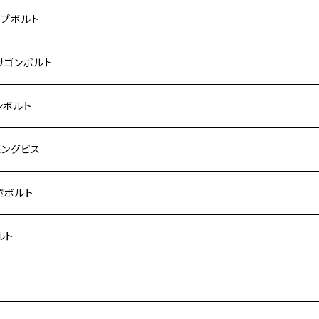
 モンキー
US-Ⅱ
RS SE
3
00SF/CB1300SB
キ【ステンレス】
UKI
ダ
P1.5
ップボルト
Fi モンキー
ACER125
ー400/ゼファーχ
5
0SF/CB400SB
ー150
ダ【チタン】
AHA
ハ
P2.5
ンレス
サゴンボルト
カブ50
ACKER
ー750/ゼファー750RS
25
ス125
ー250
ド
サキ【チタン】
キ
P1.5
ン
ンレス
ンボルト
カブ110
ACKER X
ー1100/ゼファー1100RS
0
ー125
ーSF250
ーカブ C125
R
ハ【チタン】
ン
ンレス
ピングビス
ド
F
00/ZRXⅡ
0R
250
IT250
ーカブ CT125
00R
スX
キ【チタン】
ン
ンレス
きボルト
ーカブ C125
N
100/ZRX1100Ⅱ
0RR
ーカブ125
0
ス125
 H2
スX SR
NA
ン
ンレス
ルト
ス125
ELLA
200R/ZRX1200S
0
カブ110
00
ー125
 250
スティS
ン
ンレス
ト
ーカブ CT125
ELLA RS
200DAEG
0R
ーカブ110
00
0 SUPER FOUR
 400
125