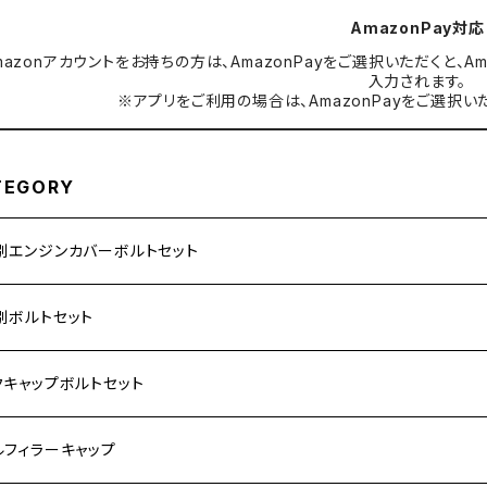
AmazonPay対応
mazonアカウントをお持ちの方は、AmazonPayをご選択いただくと
入力されます。
※アプリをご利用の場合は、AmazonPayをご選択い
TEGORY
別エンジンカバーボルトセット
ダ【ステンレス】
別ボルトセット
サキ【ステンレス】
ASAKI
クキャップボルトセット
モンキー
US
RS/Z900RS CAFE
ハ【ステンレス】
DA
サキ
ルフィラーキャップ