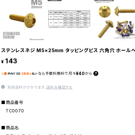
ステンレスネジ M5×25mm タッピングビス 六角穴 ホールヘッ
143
¥
¥40
なら
手数料無料で
月々
から
別途送料がかかります。
送料を確認する
■商品番号
TC0070
■商品名