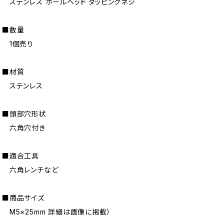
ステンレス ホールヘッド タッピングネジ
■数量
1個売り
■材質
ステンレス
■頭部穴形状
六角穴付き
■適合工具
六角レンチなど
■商品サイズ
M5×25mm 詳細は画像に掲載）