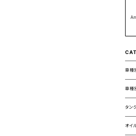
クラッチケーブル アジャスター
FTR223
Z250
A
チェーンアジャスター
GB250 CLUBMAN
Z400
マシニングネットアンカー
GB350
Z400J
CA
GB350S
Z400FX
車種
GROM
Z550FX
ホン
車種
HAWK CB250T
Z650
400X
カワ
KAW
タン
HAWK CB250N
Z650RS
6V 
BALI
Z900
ヤマ
HON
カワ
オイ
HAWKⅡ CB400T