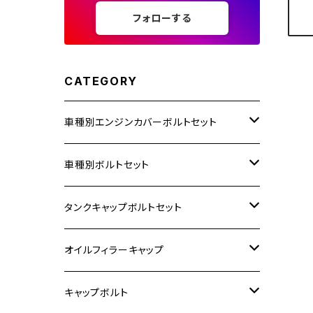
フォローする
CATEGORY
車種別エンジンカバーボルトセット
ホンダ【ステンレス】
車種別ボルトセット
400X
カワサキ【ステンレス】
KAWASAKI
タンクキャップボルトセット
6V モンキー
BALIUS
Z900RS/Z900RS CAFE
ヤマハ【ステンレス】
HONDA
カワサキ
オイルフィラーキャップ
12V モンキー
BALIUS-Ⅱ
Z900RS SE
MT-03
CB1300SF/CB1300SB
スズキ【ステンレス】
SUZUKI
ホンダ
M20 P1.5
キャップボルト