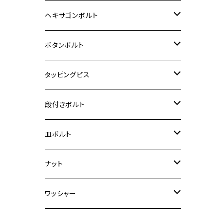
12V Fi モンキー
D-TRACER125
ゼファー400/ゼファーχ
MT-25
CB400SF/CB400SB
ジクサー150
ホンダ【チタン】
YAMAHA
ヤマハ
M20 P2.5
ステンレス
ヘキサゴンボルト
クロスカブ50
D-TRACKER
ゼファー750/ゼファー750RS
MT-125
ダックス125
ジクサー250
ジェイド
M4
カワサキ【チタン】
スズキ
M30 P1.5
チタン
ステンレス
ボタンボルト
クロスカブ110
D-TRACKER X
ゼファー1100/ゼファー1100RS
RZ250
モンキー125
ジクサーSF250
スーパーカブ C125
M5
250TR
M3
M4
ヤマハ【チタン】
チタン
ステンレス
タッピングビス
ジェイド
ER-6F
ZRX400/ZRXⅡ
RZ250R
レブル250
BANDIT250
ハンターカブ CT125
M6
GPZ900R
M4
M5
シグナスX
M4
M4
スズキ【チタン】
チタン
ステンレス
段付きボルト
スーパーカブ C125
ER-6N
ZRX1100/ZRX1100Ⅱ
RZ250RR
ハンターカブ125
GS400
ダックス125
M8
Ninja H2
M5
M6
シグナスX SR
M5
M5
KATANA
M3
M4
チタン
ステンレス
皿ボルト
ダックス125
ESTRELLA
ZRX1200R/ZRX1200S
RZ350
クロスカブ110
GSR400
モンキー125
M10
Ninja 250
M6
M8
マジェスティS
M6
M6
M4
M5
M4
M5
チタン
ステンレス
ナット
ハンターカブ CT125
ESTRELLA RS
ZRX1200DAEG
RZ350R
スーパーカブ110
GSR600
CB400 SUPER FOUR
Ninja 400
M7
M10
BW’S125
M8
M8
M5
M5
M6
M5
M4
チタン
ステンレス
ワッシャー
モンキー125
GPZ900R
Ninja250
RZ350RR
PCX
GSX-R125
CB400 SUPER BOLDOR
Ninja 400R
M8
MT-03
M10
M10
M6
M8