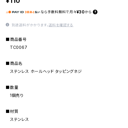
¥110
¥30
なら
手数料無料で
月々
から
別途送料がかかります。
送料を確認する
■商品番号
TC0067
■商品名
ステンレス ホールヘッド タッピングネジ
■数量
1個売り
■材質
ステンレス