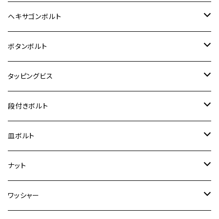
12V Fi モンキー
D-TRACER125
ゼファー400/ゼファーχ
MT-25
CB400SF/CB400SB
ジクサー150
ホンダ【チタン】
YAMAHA
ヤマハ
M20 P2.5
ステンレス
ヘキサゴンボルト
クロスカブ50
D-TRACKER
ゼファー750/ゼファー750RS
MT-125
ダックス125
ジクサー250
ジェイド
M4
カワサキ【チタン】
スズキ
M30 P1.5
チタン
ステンレス
ボタンボルト
クロスカブ110
D-TRACKER X
ゼファー1100/ゼファー1100RS
RZ250
モンキー125
ジクサーSF250
スーパーカブ C125
M5
250TR
M3
M4
ヤマハ【チタン】
チタン
ステンレス
タッピングビス
ジェイド
ER-6F
ZRX400/ZRXⅡ
RZ250R
レブル250
BANDIT250
ハンターカブ CT125
M6
GPZ900R
M4
M5
シグナスX
M4
M4
スズキ【チタン】
チタン
ステンレス
段付きボルト
スーパーカブ C125
ER-6N
ZRX1100/ZRX1100Ⅱ
RZ250RR
ハンターカブ125
GS400
ダックス125
M8
Ninja H2
M5
M6
シグナスX SR
M5
M5
KATANA
M3
M4
チタン
ステンレス
皿ボルト
ダックス125
ESTRELLA
ZRX1200R/ZRX1200S
RZ350
クロスカブ110
GSR400
モンキー125
M10
Ninja 250
M6
M8
マジェスティS
M6
M6
M4
M5
M4
M5
チタン
ステンレス
ナット
ハンターカブ CT125
ESTRELLA RS
ZRX1200DAEG
RZ350R
スーパーカブ110
GSR600
CB400 SUPER FOUR
Ninja 400
M7
M10
BW’S125
M8
M8
M5
M5
M6
M5
M4
チタン
ステンレス
ワッシャー
モンキー125
GPZ900R
Ninja250
RZ350RR
PCX
GSX-R125
CB400 SUPER BOLDOR
Ninja 400R
M8
MT-03
M10
M10
M6