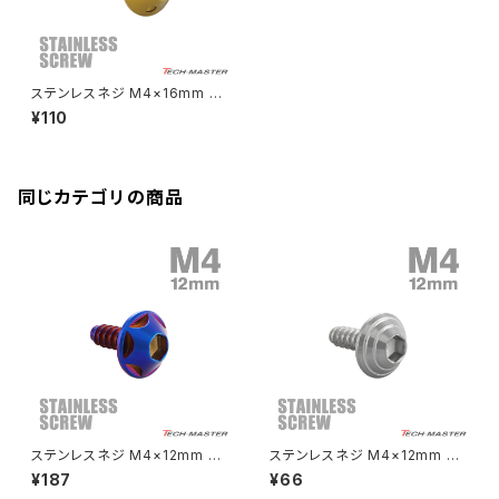
Rebel250
ZRX1100
Vブレーキ台座ボルト
CBR400F
Ninja ZX-14R
エリミネーター/SE
YZF-R125
Rebel500
ZRX1100-Ⅱ
ステンレスネジ M4×16mm タ
バーエンド
CBR400R
ッピングビス 六角穴 ホールヘッ
Ninja H2
¥110
ド ゴールドカラー 1個 TC006
VTR250
ZRX1200DAEG
7
エアバルブキャップ
CBX400F
VERSYS 650
XR230 モタード / SL230
同じカテゴリの商品
ZRX1200R
CBX550F
ミラーホールキャップ
VULCAN S
ZRX1200S
CL400
W400
ミラーアームスリーブ
エストレヤ
CRF250 RALLY
W650
キックペダルカバー
CRF250L
W800
ドライブチェーンアジャスターボルトカバー
ステンレスネジ M4×12mm タ
ステンレスネジ M4×12mm タ
ッピングビス 六角穴 スターヘッ
ッピングビス 六角穴 シェルヘッ
¥187
¥66
ド 焼きチタンカラー 1個 TC013
ド シルバーカラー 1個 TC007
CRF250M
Z125 PRO