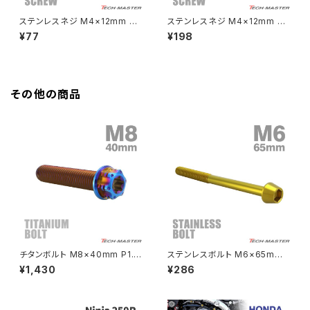
HAWKⅡ CB400T
Z900
ステンレスネジ M4×12mm タ
ステンレスネジ M4×12mm タ
ッピングビス 六角穴 フラットシ
ッピングビス フラワーヘッド ゴ
¥77
¥198
HAWKⅡ CB400N
ェルヘッド シルバーカラー 1個
ールドカラー 1個 TC0021
Z900RS
TC0151
HORNET250
Z900RS CAFE
その他の商品
JADE250
Z1000
MSX125
Z H2
NSR50
ZEPHYR 400
NSR80
ZEPHYR χ
チタンボルト M8×40mm P1.2
ステンレスボルト M6×65mm
5 ヘキサゴン トルクスヘッド キ
P1.0 テーパーヘッド キャップボ
¥1,430
¥286
ャップボルト 焼きチタンカラー 1
ルト ゴールドカラー TB0082
PCX
ZEPHYR 750
個 JA1396