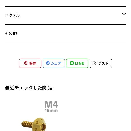
YZF-R3
M24
M16
CB750F
M10 P1.25
Ninja 400R
Ninja ZX-10R
XS650SP
GSX1100S KATANA
GB250 CLUBMAN
ステムナット
スクリーンボルト
アクスル
ZEPHYER 750
YZF-R25
M18
CB900F
Ninja 400
Ninja ZX-25R
XSR125
GSX1300R HAYABUSA
GB350
ZEPHYER 750RS
ステアリングポスト
アクスルナット
その他
YZF-R125
M20
CB1300 SUPER FOUR
Ninja 650
Z1000
XJR400
INAZUMA400
GB350S
ZEPHYER 1100
XJR400
シートクランプ
アクスルスライダー
M22
CB1300 SUPER BOLDOR
Ninja 1000
Z250
XJR400R
KATANA
保存
シェア
LINE
ポスト
GROM
ZEPHYER 1100RS
XJR400R
シートポストボルト
アクスルカラー
CB125R
Ninja 1000SX
Z125 PRO
YZF-R1
SV650
MSX125
Z H2
XMAX
クランクアームボルト
最近チェックした商品
CB250R
Ninja ZX-25R
BALIUS/BALIUS-II
YZF-R3
SV650X
PCX
ZRX400
クランクケースカバー
CBR250R
Ninja ZX-6R
GPZ900R
YZF-R15
V-Storom250
PCX160
ZRX-Ⅱ
ディレイラーボルト
CBR250RR
Ninja ZX-10R
KSR110
YZF-R25