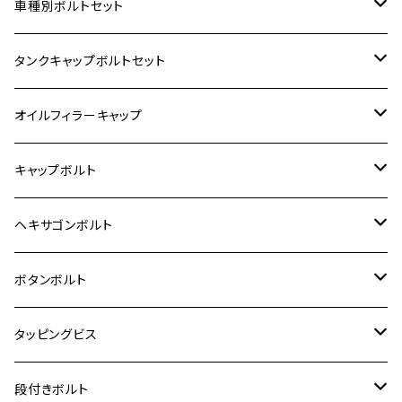
ホンダ【ステンレス】
車種別ボルトセット
400X
カワサキ【ステンレス】
KAWASAKI
タンクキャップボルトセット
6V モンキー
BALIUS
Z900RS/Z900RS CAFE
ヤマハ【ステンレス】
HONDA
カワサキ
オイルフィラーキャップ
12V モンキー
BALIUS-Ⅱ
Z900RS SE
MT-03
CB1300SF/CB1300SB
スズキ【ステンレス】
SUZUKI
ホンダ
M20 P1.5
キャップボルト
12V Fi モンキー
D-TRACER125
ゼファー400/ゼファーχ
MT-25
CB400SF/CB400SB
ジクサー150
ホンダ【チタン】
YAMAHA
ヤマハ
M20 P2.5
ステンレス
ヘキサゴンボルト
クロスカブ50
D-TRACKER
ゼファー750/ゼファー750RS
MT-125
ダックス125
ジクサー250
ジェイド
M4
カワサキ【チタン】
スズキ
M30 P1.5
チタン
ステンレス
ボタンボルト
クロスカブ110
D-TRACKER X
ゼファー1100/ゼファー1100RS
RZ250
モンキー125
ジクサーSF250
スーパーカブ C125
M5
250TR
M3
M4
ヤマハ【チタン】
チタン
ステンレス
タッピングビス
ジェイド
ER-6F
ZRX400/ZRXⅡ
RZ250R
レブル250
BANDIT250
ハンターカブ CT125
M6
GPZ900R
M4
M5
シグナスX
M4
M4
スズキ【チタン】
チタン
ステンレス
段付きボルト