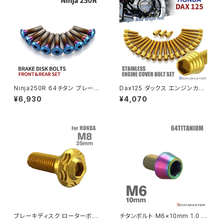
PCX150
ZEPYER 750 RS
PCX160
ZEPHYER 1100
Rebel250
ZEPHYER 1100 RS
Ninja250R 64チタン ブレーキ
Dax125 ダックス エンジンカバ
Rebel500
ZRX400
ディスクローターボルト フロント
ー クランクケース ボルト 25本
¥6,930
¥4,070
リア 9本セット カワサキ車用 焼
セット ステンレス製 ホンダ車用
きチタンカラー JA22129
ゴールドカラー TB6952
SUPER HAWK
ZRX-Ⅱ
SUPER HAWKⅢ
ZRX1100
VTR250
ZRX1100-Ⅱ
XL230
ZRX1200DAEG
ブレーキディスク ローターボル
チタンボルト M6×10mm 1.0 テ