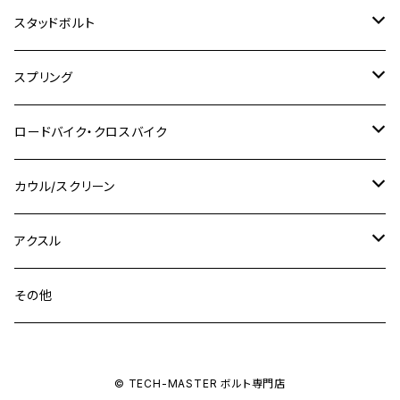
M8
M10
M8
M10
M6
ホンダ
M10 P1.25
M10 P1.0
M7 P1.0
CB400 FOUR
チタン
ステンレス
スタッドボルト
KLX250SR
Ninja650R
TW225
GSX400 IMPULSE
CBR400F
Z900RS CAFE
SR400
M10
M12
M10
M12
M8
ヤマハ
M10 P1.25
M8 P1.0
CB400 SUPER FOUR
M7 P1.0
KSR110
Ninja1000
チタン
M8
スプリング
XJ400
GSX-S750
CBX400F
Z1000
SR500
M14
M12
M14
M10
スズキ
M8 P1.25
CB400 SUPER BOLDOR
M8 P1.25
Ninja 250R
Ninja1000SX
XJ400D
アルミ
M10
ステンレス
ロードバイク・クロスバイク
GSX-R1000
CRF250L / M / CRF250RALLY
ZEPHYER 400
XSR125
M16
M14
M12
CB400SS
M10 P1.0
Ninja 250
Ninja ZX-6R
XJ550
GSX-R1000R
チタン
ステムボルト
カウル/スクリーン
FT223 / CB223S
ZEPHYER χ
YZF-R3
M24
M16
CB750F
M10 P1.25
Ninja 400R
Ninja ZX-10R
XS650SP
GSX1100S KATANA
GB250 CLUBMAN
ステムナット
スクリーンボルト
アクスル
ZEPHYER 750
YZF-R25
M18
CB900F
Ninja 400
Ninja ZX-25R
XSR125
GSX1300R HAYABUSA
GB350
ZEPHYER 750RS
ステアリングポスト
アクスルナット
その他
YZF-R125
M20
CB1300 SUPER FOUR
Ninja 650
Z1000
XJR400
INAZUMA400
GB350S
ZEPHYER 1100
XJR400
シートクランプ
アクスルスライダー
M22
CB1300 SUPER BOLDOR
Ninja 1000
Z250
XJR400R
© TECH-MASTER ボルト専門店
KATANA
GROM
ZEPHYER 1100RS
XJR400R