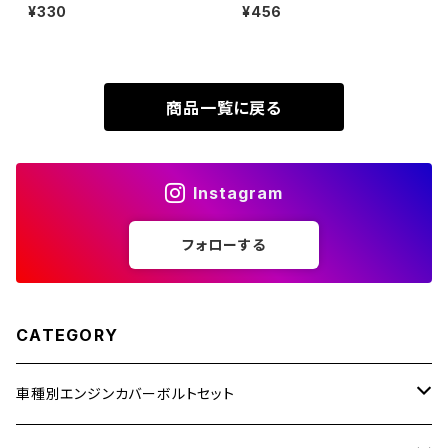
ト M8×25mm P1.25 ホンダ用
ーパーヘッド 六角穴付き キャッ
¥330
¥456
XR230
スノーヘッド ステンレス ゴール
プボルト レインボーカラー 1個
ZRX1200R
ドカラー TD0248
JA4030
XR230 MOTARD
ZRX1200S
商品一覧に戻る
ZOMMER X
ZZR1100
Instagram
ZZR1400
フォローする
250TR
CATEGORY
車種別エンジンカバーボルトセット