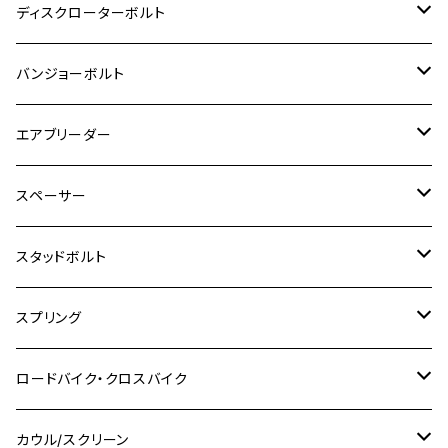
M8
M6
M5
M3
M4
チタン
ステンレス
ディスクローターボルト
ADV150
GPZ1100
Ninja250R
SEROW250
PCX150
GSX-S125
CB1300 SUPER FOUR
Ninja 1000
M10
MT-25
M8
M10
M4
M5
M4
M6
チタン
ステンレス
バンジョーボルト
Ape50
KLX125
Ninja400
SR400
GROM/MSX125
GSX250R
CB1300 SUPER BOLDOR
Ninja 1000SX
MT-125
M10
M5
M6
M5
M7
M4
ホンダ
チタン
ステンレス
エアブリーダー
Ape100
KLX250
Ninja400R
SR500
ハンターカブ
GSX250E KATANA
CBR250R
Ninja ZX-25R
NMAX
M6
M8
M6
M8
M5
ヤマハ
カワサキ
M10 P1.0
チタン
ステンレス
スペーサー
CB223S
KLX250ES
Ninja650
TW200
GSX400E KATANA
CBR250RR
Z900RS
NMAX155
M8
M10
M8
M10
M6
ホンダ
M10 P1.25
M10 P1.0
M7 P1.0
CB400 FOUR
チタン
ステンレス
スタッドボルト
KLX250SR
Ninja650R
TW225
GSX400 IMPULSE
CBR400F
Z900RS CAFE
SR400
M10
M12
M10
M12
M8
ヤマハ
M10 P1.25
M8 P1.0
CB400 SUPER FOUR
M7 P1.0
KSR110
Ninja1000
チタン
M8
スプリング
XJ400
GSX-S750
CBX400F
Z1000
SR500
M14
M12
M14
M10
スズキ
M8 P1.25
CB400 SUPER BOLDOR
M8 P1.25
Ninja 250R
Ninja1000SX
XJ400D
アルミ
M10
ステンレス
ロードバイク・クロスバイク
GSX-R1000
CRF250L / M / CRF250RALLY
ZEPHYER 400
XSR125
M16
M14
M12
CB400SS
M10 P1.0
Ninja 250
Ninja ZX-6R
XJ550
GSX-R1000R
チタン
ステムボルト
カウル/スクリーン
FT223 / CB223S
ZEPHYER χ