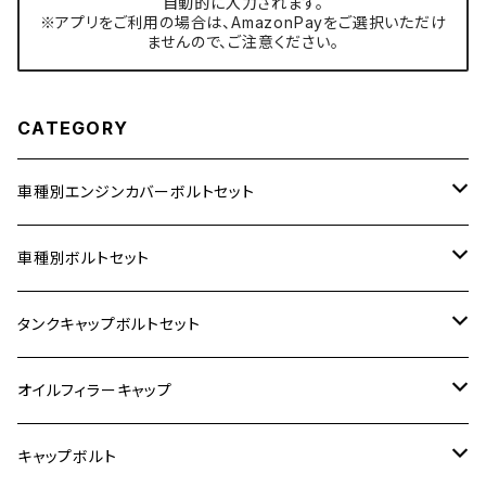
自動的に入力されます。
※アプリをご利用の場合は、AmazonPayをご選択いただけ
ませんので、ご注意ください。
CATEGORY
車種別エンジンカバーボルトセット
ホンダ【ステンレス】
車種別ボルトセット
400X
カワサキ【ステンレス】
KAWASAKI
タンクキャップボルトセット
6V モンキー
BALIUS
Z900RS/Z900RS CAFE
ヤマハ【ステンレス】
HONDA
カワサキ
オイルフィラーキャップ
12V モンキー
BALIUS-Ⅱ
Z900RS SE
MT-03
CB1300SF/CB1300SB
スズキ【ステンレス】
SUZUKI
ホンダ
M20 P1.5
キャップボルト