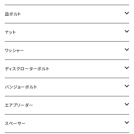
スーパーカブ C125
ER-6N
ZRX1100/ZRX1100Ⅱ
RZ250RR
ハンターカブ125
GS400
ダックス125
M8
Ninja H2
M5
M6
シグナスX SR
M5
M5
KATANA
M3
M4
チタン
ステンレス
皿ボルト
ダックス125
ESTRELLA
ZRX1200R/ZRX1200S
RZ350
クロスカブ110
GSR400
モンキー125
M10
Ninja 250
M6
M8
マジェスティS
M6
M6
M4
M5
M4
M5
チタン
ステンレス
ナット
ハンターカブ CT125
ESTRELLA RS
ZRX1200DAEG
RZ350R
スーパーカブ110
GSR600
CB400 SUPER FOUR
Ninja 400
M7
M10
BW’S125
M8
M8
M5
M5
M6
M5
M4
チタン
ステンレス
ワッシャー
モンキー125
GPZ900R
Ninja250
RZ350RR
PCX
GSX-R125
CB400 SUPER BOLDOR
Ninja 400R
M8
MT-03
M10
M10
M6
M8
M6
M5
M3
M4
チタン
ステンレス
ディスクローターボルト
ADV150
GPZ1100
Ninja250R
SEROW250
PCX150
GSX-S125
CB1300 SUPER FOUR
Ninja 1000
M10
MT-25
M8
M10
M4
M5
M4
M6
チタン
ステンレス
バンジョーボルト
Ape50
KLX125
Ninja400
SR400
GROM/MSX125
GSX250R
CB1300 SUPER BOLDOR
Ninja 1000SX
MT-125
M10
M5
M6
M5
M7
M4
ホンダ
チタン
ステンレス
エアブリーダー
Ape100
KLX250
Ninja400R
SR500
ハンターカブ
GSX250E KATANA
CBR250R
Ninja ZX-25R
NMAX
M6
M8
M6
M8
M5
ヤマハ
カワサキ
M10 P1.0
チタン
ステンレス
スペーサー
CB223S
KLX250ES
Ninja650
TW200
GSX400E KATANA
CBR250RR
Z900RS
NMAX155