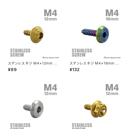
1
6
クラッチケーブル アジャスター
FTR223
Z250
チェーンアジャスター
GB250 CLUBMAN
Z400
マシニングネットアンカー
GB350
Z400J
ステンレスネジ M4×12mm タ
ステンレスネジ M4×16mm タ
GB350S
Z400FX
ッピングビス 六角穴 シェルヘッ
ッピングビス 六角穴 フラットシ
¥99
¥132
ド ゴールドカラー 1個 TC0081
ェルヘッド レインボーグリーン 1
個 TC0202
GROM
Z550FX
HAWK CB250T
Z650
HAWK CB250N
Z650RS