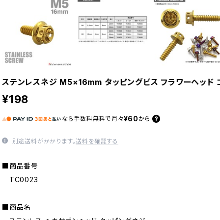
ステンレスネジ M5×16mm タッピングビス フラワーヘッド ゴ
¥198
¥60
なら
手数料無料で
月々
から
別途送料がかかります。
送料を確認する
■商品番号
TC0023
■商品名