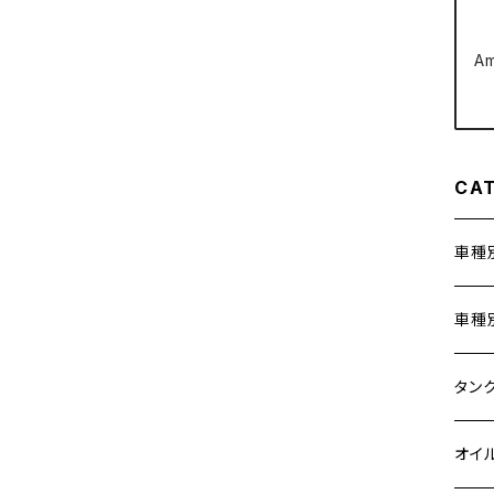
クラッチケーブル アジャスター
FTR223
Z250
A
チェーンアジャスター
GB250 CLUBMAN
Z400
マシニングネットアンカー
GB350
Z400J
CA
GB350S
Z400FX
車種
GROM
Z550FX
ホン
車種
HAWK CB250T
Z650
400X
カワ
KAW
タン
HAWK CB250N
Z650RS
6V 
BALI
Z900
ヤマ
HON
カワ
オイ
HAWKⅡ CB400T