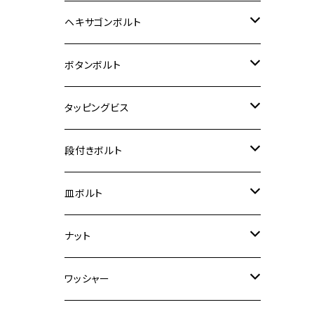
12V Fi モンキー
D-TRACER125
ゼファー400/ゼファーχ
MT-25
CB400SF/CB400SB
ジクサー150
ホンダ【チタン】
YAMAHA
ヤマハ
M20 P2.5
ステンレス
ヘキサゴンボルト
クロスカブ50
D-TRACKER
ゼファー750/ゼファー750RS
MT-125
ダックス125
ジクサー250
ジェイド
M4
カワサキ【チタン】
スズキ
M30 P1.5
チタン
ステンレス
ボタンボルト
クロスカブ110
D-TRACKER X
ゼファー1100/ゼファー1100RS
RZ250
モンキー125
ジクサーSF250
スーパーカブ C125
M5
250TR
M3
M4
ヤマハ【チタン】
チタン
ステンレス
タッピングビス
ジェイド
ER-6F
ZRX400/ZRXⅡ
RZ250R
レブル250
BANDIT250
ハンターカブ CT125
M6
GPZ900R
M4
M5
シグナスX
M4
M4
スズキ【チタン】
チタン
ステンレス
段付きボルト
スーパーカブ C125
ER-6N
ZRX1100/ZRX1100Ⅱ
RZ250RR
ハンターカブ125
GS400
ダックス125
M8
Ninja H2
M5
M6
シグナスX SR
M5
M5
KATANA
M3
M4
チタン
ステンレス
皿ボルト
ダックス125
ESTRELLA
ZRX1200R/ZRX1200S
RZ350
クロスカブ110
GSR400
モンキー125
M10
Ninja 250
M6
M8
マジェスティS
M6
M6
M4
M5
M4
M5
チタン
ステンレス
ナット
ハンターカブ CT125
ESTRELLA RS
ZRX1200DAEG
RZ350R
スーパーカブ110
GSR600
CB400 SUPER FOUR
Ninja 400
M7
M10
BW’S125
M8
M8
M5
M5
M6
M5
M4
チタン
ステンレス
ワッシャー
モンキー125
GPZ900R
Ninja250
RZ350RR
PCX
GSX-R125
CB400 SUPER BOLDOR
Ninja 400R
M8
MT-03
M10
M10
M6
M8