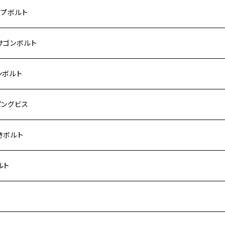
 モンキー
US-Ⅱ
RS SE
3
00SF/CB1300SB
キ【ステンレス】
UKI
ダ
P1.5
ップボルト
Fi モンキー
ACER125
ー400/ゼファーχ
5
0SF/CB400SB
ー150
ダ【チタン】
AHA
ハ
P2.5
ンレス
サゴンボルト
カブ50
ACKER
ー750/ゼファー750RS
25
ス125
ー250
ド
サキ【チタン】
キ
P1.5
ン
ンレス
ンボルト
カブ110
ACKER X
ー1100/ゼファー1100RS
0
ー125
ーSF250
ーカブ C125
R
ハ【チタン】
ン
ンレス
ピングビス
ド
F
00/ZRXⅡ
0R
250
IT250
ーカブ CT125
00R
スX
キ【チタン】
ン
ンレス
きボルト
ーカブ C125
N
100/ZRX1100Ⅱ
0RR
ーカブ125
0
ス125
 H2
スX SR
NA
ン
ンレス
ルト
ス125
ELLA
200R/ZRX1200S
0
カブ110
00
ー125
 250
スティS
ン
ンレス
ト
ーカブ CT125
ELLA RS
200DAEG
0R
ーカブ110
00
0 SUPER FOUR
 400
125