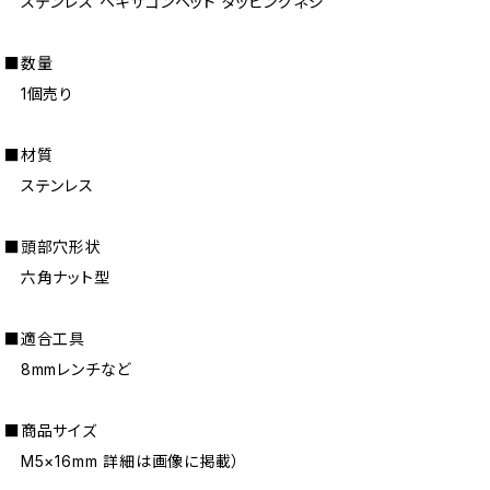
ステンレス ヘキサゴンヘッド タッピングネジ
■数量
1個売り
■材質
ステンレス
■頭部穴形状
六角ナット型
■適合工具
8mmレンチなど
■商品サイズ
M5×16mm 詳細は画像に掲載）