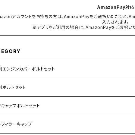
AmazonPay対応
mazonアカウントをお持ちの方は、AmazonPayをご選択いただくと
入力されます。
※アプリをご利用の場合は、AmazonPayをご選択い
TEGORY
別エンジンカバーボルトセット
ダ【ステンレス】
別ボルトセット
サキ【ステンレス】
ASAKI
クキャップボルトセット
モンキー
US
RS/Z900RS CAFE
ハ【ステンレス】
DA
サキ
ルフィラーキャップ