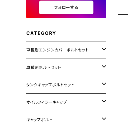
フォローする
CATEGORY
車種別エンジンカバーボルトセット
ホンダ【ステンレス】
車種別ボルトセット
400X
カワサキ【ステンレス】
KAWASAKI
タンクキャップボルトセット
6V モンキー
BALIUS
Z900RS/Z900RS CAFE
ヤマハ【ステンレス】
HONDA
カワサキ
オイルフィラーキャップ
12V モンキー
BALIUS-Ⅱ
Z900RS SE
MT-03
CB1300SF/CB1300SB
スズキ【ステンレス】
SUZUKI
ホンダ
M20 P1.5
キャップボルト