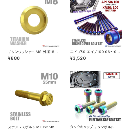
PCX150
ZEPYER 750 RS
PCX160
ZEPHYER 1100
Rebel250
ZEPHYER 1100 RS
チタンワッシャー M8 外径18m
エイプ50 エイプ100 06〜08
Rebel500
ZRX400
m 枠径14mm フジツボ型ワッシ
年 XRモタード エンジンカバー
¥880
¥3,520
ャー ゴールドカラー 1個 JA117
クランクケース ボルト 14本セッ
4
ト ステンレス製 焼きチタンカラ
SUPER HAWK
ー TB6193
ZRX-Ⅱ
SUPER HAWKⅢ
ZRX1100
VTR250
ZRX1100-Ⅱ
XL230
ZRX1200DAEG
ステンレスボルト M10×55mm
タンクキャップ チタンボルト バ