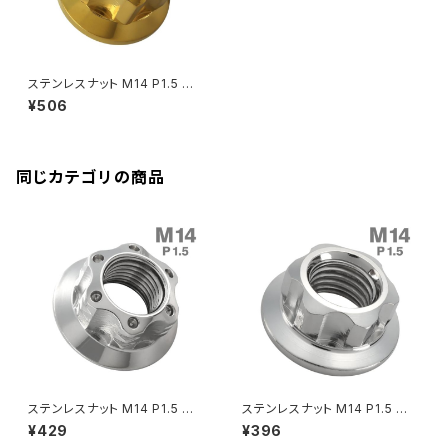
Rebel250
ZRX1100
Vブレーキ台座ボルト
CBR400F
Ninja ZX-14R
エリミネーター/SE
YZF-R125
Rebel500
ZRX1100-Ⅱ
ステンレスナット M14 P1.5 六
バーエンド
CBR400R
角ナット ロング貫通ナット デザ
Ninja H2
¥506
インナット ゴールドカラー TF0
VTR250
ZRX1200DAEG
062
エアバルブキャップ
CBX400F
VERSYS 650
XR230 モタード / SL230
同じカテゴリの商品
ZRX1200R
CBX550F
ミラーホールキャップ
VULCAN S
ZRX1200S
CL400
W400
ミラーアームスリーブ
エストレヤ
CRF250 RALLY
W650
キックペダルカバー
CRF250L
W800
ドライブチェーンアジャスターボルトカバー
ステンレスナット M14 P1.5 六
ステンレスナット M14 P1.5 六
角ナット デザインナット スター
角ナット デザインナット セレート
¥429
¥396
ホールナット シルバーカラー TF
付き シルバーカラー TF0204
CRF250M
Z125 PRO