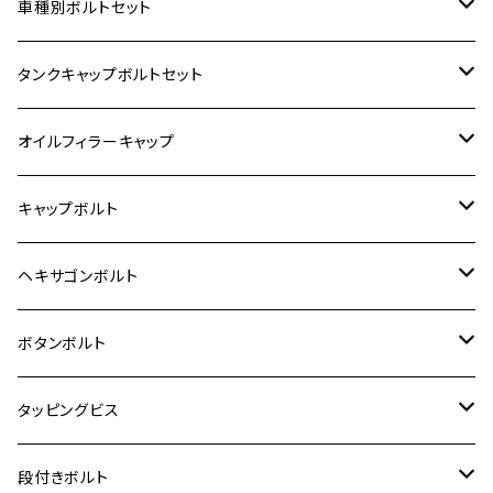
ホンダ【ステンレス】
車種別ボルトセット
400X
カワサキ【ステンレス】
KAWASAKI
タンクキャップボルトセット
6V モンキー
BALIUS
Z900RS/Z900RS CAFE
ヤマハ【ステンレス】
HONDA
カワサキ
オイルフィラーキャップ
12V モンキー
BALIUS-Ⅱ
Z900RS SE
MT-03
CB1300SF/CB1300SB
スズキ【ステンレス】
SUZUKI
ホンダ
M20 P1.5
キャップボルト
12V Fi モンキー
D-TRACER125
ゼファー400/ゼファーχ
MT-25
CB400SF/CB400SB
ジクサー150
ホンダ【チタン】
YAMAHA
ヤマハ
M20 P2.5
ステンレス
ヘキサゴンボルト
クロスカブ50
D-TRACKER
ゼファー750/ゼファー750RS
MT-125
ダックス125
ジクサー250
ジェイド
M4
カワサキ【チタン】
スズキ
M30 P1.5
チタン
ステンレス
ボタンボルト
クロスカブ110
D-TRACKER X
ゼファー1100/ゼファー1100RS
RZ250
モンキー125
ジクサーSF250
スーパーカブ C125
M5
250TR
M3
M4
ヤマハ【チタン】
チタン
ステンレス
タッピングビス
ジェイド
ER-6F
ZRX400/ZRXⅡ
RZ250R
レブル250
BANDIT250
ハンターカブ CT125
M6
GPZ900R
M4
M5
シグナスX
M4
M4
スズキ【チタン】
チタン
ステンレス
段付きボルト