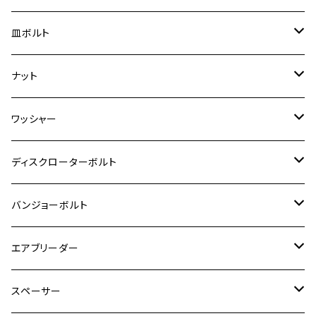
スーパーカブ C125
ER-6N
ZRX1100/ZRX1100Ⅱ
RZ250RR
ハンターカブ125
GS400
ダックス125
M8
Ninja H2
M5
M6
シグナスX SR
M5
M5
KATANA
M3
M4
チタン
ステンレス
皿ボルト
ダックス125
ESTRELLA
ZRX1200R/ZRX1200S
RZ350
クロスカブ110
GSR400
モンキー125
M10
Ninja 250
M6
M8
マジェスティS
M6
M6
M4
M5
M4
M5
チタン
ステンレス
ナット
ハンターカブ CT125
ESTRELLA RS
ZRX1200DAEG
RZ350R
スーパーカブ110
GSR600
CB400 SUPER FOUR
Ninja 400
M7
M10
BW’S125
M8
M8
M5
M5
M6
M5
M4
チタン
ステンレス
ワッシャー
モンキー125
GPZ900R
Ninja250
RZ350RR
PCX
GSX-R125
CB400 SUPER BOLDOR
Ninja 400R
M8
MT-03
M10
M10
M6
M8
M6
M5
M3
M4
チタン
ステンレス
ディスクローターボルト
ADV150
GPZ1100
Ninja250R
SEROW250
PCX150
GSX-S125
CB1300 SUPER FOUR
Ninja 1000
M10
MT-25
M8
M10
M4
M5
M4
M6
チタン
ステンレス
バンジョーボルト
Ape50
KLX125
Ninja400
SR400
GROM/MSX125
GSX250R
CB1300 SUPER BOLDOR
Ninja 1000SX
MT-125
M10
M5
M6
M5
M7
M4
ホンダ
チタン
ステンレス
エアブリーダー
Ape100
KLX250
Ninja400R
SR500
ハンターカブ
GSX250E KATANA
CBR250R
Ninja ZX-25R
NMAX
M6
M8
M6
M8
M5
ヤマハ
カワサキ
M10 P1.0
チタン
ステンレス
スペーサー
CB223S
KLX250ES
Ninja650
TW200
GSX400E KATANA
CBR250RR
Z900RS
NMAX155