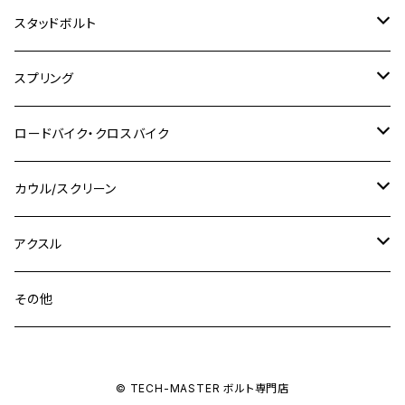
M8
M10
M8
M10
M6
ホンダ
M10 P1.25
M10 P1.0
M7 P1.0
CB400 FOUR
チタン
ステンレス
スタッドボルト
KLX250SR
Ninja650R
TW225
GSX400 IMPULSE
CBR400F
Z900RS CAFE
SR400
M10
M12
M10
M12
M8
ヤマハ
M10 P1.25
M8 P1.0
CB400 SUPER FOUR
M7 P1.0
KSR110
Ninja1000
チタン
M8
スプリング
XJ400
GSX-S750
CBX400F
Z1000
SR500
M14
M12
M14
M10
スズキ
M8 P1.25
CB400 SUPER BOLDOR
M8 P1.25
Ninja 250R
Ninja1000SX
XJ400D
アルミ
M10
ステンレス
ロードバイク・クロスバイク
GSX-R1000
CRF250L / M / CRF250RALLY
ZEPHYER 400
XSR125
M16
M14
M12
CB400SS
M10 P1.0
Ninja 250
Ninja ZX-6R
XJ550
GSX-R1000R
チタン
ステムボルト
カウル/スクリーン
FT223 / CB223S
ZEPHYER χ
YZF-R3
M24
M16
CB750F
M10 P1.25
Ninja 400R
Ninja ZX-10R
XS650SP
GSX1100S KATANA
GB250 CLUBMAN
ステムナット
スクリーンボルト
アクスル
ZEPHYER 750
YZF-R25
M18
CB900F
Ninja 400
Ninja ZX-25R
XSR125
GSX1300R HAYABUSA
GB350
ZEPHYER 750RS
ステアリングポスト
アクスルナット
その他
YZF-R125
M20
CB1300 SUPER FOUR
Ninja 650
Z1000
XJR400
INAZUMA400
GB350S
ZEPHYER 1100
XJR400
シートクランプ
アクスルスライダー
M22
CB1300 SUPER BOLDOR
Ninja 1000
Z250
XJR400R
© TECH-MASTER ボルト専門店
KATANA
GROM
ZEPHYER 1100RS
XJR400R