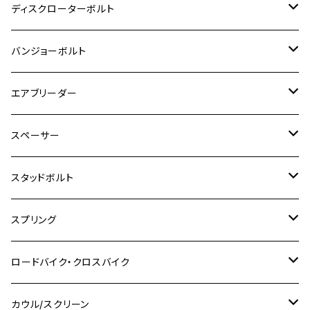
M8
M6
M5
M3
M4
チタン
ステンレス
ディスクローターボルト
ADV150
GPZ1100
Ninja250R
SEROW250
PCX150
GSX-S125
CB1300 SUPER FOUR
Ninja 1000
M10
MT-25
M8
M10
M4
M5
M4
M6
チタン
ステンレス
バンジョーボルト
Ape50
KLX125
Ninja400
SR400
GROM/MSX125
GSX250R
CB1300 SUPER BOLDOR
Ninja 1000SX
MT-125
M10
M5
M6
M5
M7
M4
ホンダ
チタン
ステンレス
エアブリーダー
Ape100
KLX250
Ninja400R
SR500
ハンターカブ
GSX250E KATANA
CBR250R
Ninja ZX-25R
NMAX
M6
M8
M6
M8
M5
ヤマハ
カワサキ
M10 P1.0
チタン
ステンレス
スペーサー
CB223S
KLX250ES
Ninja650
TW200
GSX400E KATANA
CBR250RR
Z900RS
NMAX155
M8
M10
M8
M10
M6
ホンダ
M10 P1.25
M10 P1.0
M7 P1.0
CB400 FOUR
チタン
ステンレス
スタッドボルト
KLX250SR
Ninja650R
TW225
GSX400 IMPULSE
CBR400F
Z900RS CAFE
SR400
M10
M12
M10
M12
M8
ヤマハ
M10 P1.25
M8 P1.0
CB400 SUPER FOUR
M7 P1.0
KSR110
Ninja1000
チタン
M8
スプリング
XJ400
GSX-S750
CBX400F
Z1000
SR500
M14
M12
M14
M10
スズキ
M8 P1.25
CB400 SUPER BOLDOR
M8 P1.25
Ninja 250R
Ninja1000SX
XJ400D
アルミ
M10
ステンレス
ロードバイク・クロスバイク
GSX-R1000
CRF250L / M / CRF250RALLY
ZEPHYER 400
XSR125
M16
M14
M12
CB400SS
M10 P1.0
Ninja 250
Ninja ZX-6R
XJ550
GSX-R1000R
チタン
ステムボルト
カウル/スクリーン
FT223 / CB223S
ZEPHYER χ