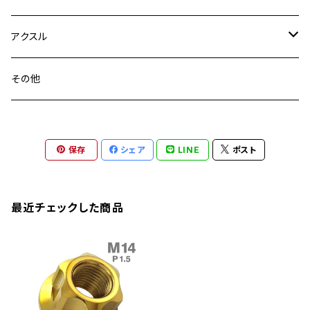
YZF-R3
M24
M16
CB750F
M10 P1.25
Ninja 400R
Ninja ZX-10R
XS650SP
GSX1100S KATANA
GB250 CLUBMAN
ステムナット
スクリーンボルト
アクスル
ZEPHYER 750
YZF-R25
M18
CB900F
Ninja 400
Ninja ZX-25R
XSR125
GSX1300R HAYABUSA
GB350
ZEPHYER 750RS
ステアリングポスト
アクスルナット
その他
YZF-R125
M20
CB1300 SUPER FOUR
Ninja 650
Z1000
XJR400
INAZUMA400
GB350S
ZEPHYER 1100
XJR400
シートクランプ
アクスルスライダー
M22
CB1300 SUPER BOLDOR
Ninja 1000
Z250
XJR400R
KATANA
保存
シェア
LINE
ポスト
GROM
ZEPHYER 1100RS
XJR400R
シートポストボルト
アクスルカラー
CB125R
Ninja 1000SX
Z125 PRO
YZF-R1
SV650
MSX125
Z H2
XMAX
クランクアームボルト
最近チェックした商品
CB250R
Ninja ZX-25R
BALIUS/BALIUS-II
YZF-R3
SV650X
PCX
ZRX400
クランクケースカバー
CBR250R
Ninja ZX-6R
GPZ900R
YZF-R15
V-Storom250
PCX160
ZRX-Ⅱ
ディレイラーボルト
CBR250RR
Ninja ZX-10R
KSR110
YZF-R25