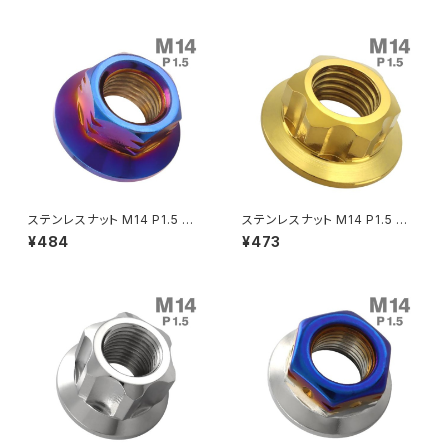
0033
クラッチケーブル アジャスター
FTR223
Z250
チェーンアジャスター
GB250 CLUBMAN
Z400
マシニングネットアンカー
GB350
Z400J
ステンレスナット M14 P1.5 六
ステンレスナット M14 P1.5 六
GB350S
Z400FX
角ナット デザインナット ステップ
角ナット デザインナット セレート
¥484
¥473
ナット 焼きチタンカラー TF008
付き ゴールドカラー TF0205
6
GROM
Z550FX
HAWK CB250T
Z650
HAWK CB250N
Z650RS