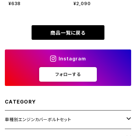
P1.25 フランジ付き 六角ボルト
イク ヤマハ 5穴用 焼きチタンカ
¥638
¥2,090
XR230
CNC ヘキサゴンヘッド ゴールド
ラー 5本セット JA966
ZRX1200R
カラー TB1177
XR230 MOTARD
ZRX1200S
商品一覧に戻る
ZOMMER X
ZZR1100
Instagram
ZZR1400
フォローする
250TR
CATEGORY
車種別エンジンカバーボルトセット