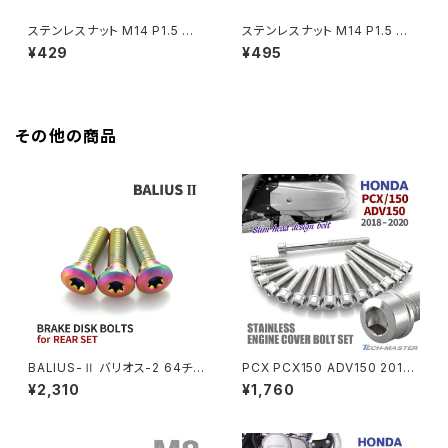
HAWKⅡ CB400T
Z900
ステンレスナット M14 P1.5 六
ステンレスナット M14 P1.5 六
角ナット ロング貫通ナット デザ
角ナット デザインナット ステップ
¥429
¥495
HAWKⅡ CB400N
インナット シルバーカラー TF0
ナット シルバー×ブルー TF013
Z900RS
056
2
HORNET250
Z900RS CAFE
その他の商品
JADE250
Z1000
MSX125
Z H2
NSR50
ZEPHYR 400
NSR80
ZEPHYR χ
BALIUS-Ⅱ バリオス-2 64チタ
PCX PCX150 ADV150 2018
ン ブレーキディスクボルト リア
年〜2020年 クランクケースカ
¥2,310
¥1,760
用 3本セット カワサキ車用 レイ
バーボルト 15本セット ステンレ
PCX
ZEPHYR 750
ンボーカラー JA22046
ス製 ホンダ車用 シルバーカラー
TB6516