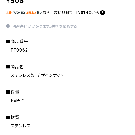
¥506
¥160
なら
手数料無料で
月々
から
別途送料がかかります。
送料を確認する
■商品番号
TF0062
■商品名
ステンレス製 デザインナット
■数量
1個売り
■材質
ステンレス