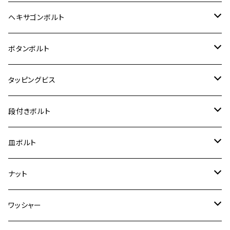
12V Fi モンキー
D-TRACER125
ゼファー400/ゼファーχ
MT-25
CB400SF/CB400SB
ジクサー150
ホンダ【チタン】
YAMAHA
ヤマハ
M20 P2.5
ステンレス
ヘキサゴンボルト
クロスカブ50
D-TRACKER
ゼファー750/ゼファー750RS
MT-125
ダックス125
ジクサー250
ジェイド
M4
カワサキ【チタン】
スズキ
M30 P1.5
チタン
ステンレス
ボタンボルト
クロスカブ110
D-TRACKER X
ゼファー1100/ゼファー1100RS
RZ250
モンキー125
ジクサーSF250
スーパーカブ C125
M5
250TR
M3
M4
ヤマハ【チタン】
チタン
ステンレス
タッピングビス
ジェイド
ER-6F
ZRX400/ZRXⅡ
RZ250R
レブル250
BANDIT250
ハンターカブ CT125
M6
GPZ900R
M4
M5
シグナスX
M4
M4
スズキ【チタン】
チタン
ステンレス
段付きボルト
スーパーカブ C125
ER-6N
ZRX1100/ZRX1100Ⅱ
RZ250RR
ハンターカブ125
GS400
ダックス125
M8
Ninja H2
M5
M6
シグナスX SR
M5
M5
KATANA
M3
M4
チタン
ステンレス
皿ボルト
ダックス125
ESTRELLA
ZRX1200R/ZRX1200S
RZ350
クロスカブ110
GSR400
モンキー125
M10
Ninja 250
M6
M8
マジェスティS
M6
M6
M4
M5
M4
M5
チタン
ステンレス
ナット
ハンターカブ CT125
ESTRELLA RS
ZRX1200DAEG
RZ350R
スーパーカブ110
GSR600
CB400 SUPER FOUR
Ninja 400
M7
M10
BW’S125
M8
M8
M5
M5
M6
M5
M4
チタン
ステンレス
ワッシャー
モンキー125
GPZ900R
Ninja250
RZ350RR
PCX
GSX-R125
CB400 SUPER BOLDOR
Ninja 400R
M8
MT-03
M10
M10
M6