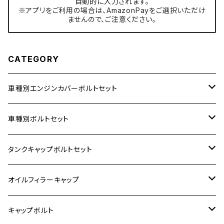
自動的に入力されます。
※アプリをご利用の場合は、AmazonPayをご選択いただけ
ませんので、ご注意ください。
CATEGORY
車種別エンジンカバーボルトセット
ホンダ【ステンレス】
車種別ボルトセット
400X
カワサキ【ステンレス】
KAWASAKI
タンクキャップボルトセット
6V モンキー
BALIUS
Z900RS/Z900RS CAFE
ヤマハ【ステンレス】
HONDA
カワサキ
オイルフィラーキャップ
12V モンキー
BALIUS-Ⅱ
Z900RS SE
MT-03
CB1300SF/CB1300SB
スズキ【ステンレス】
SUZUKI
ホンダ
M20 P1.5
キャップボルト