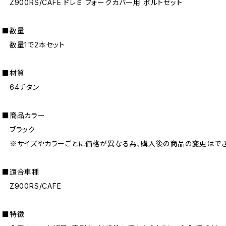
Z900RS/CAFE ドレミ フォークカバー用 ボルトセット
■数量
数量1で2本セット
■材質
64チタン
■商品カラー
ブラック
※サイズやカラーごとに価格が異なる為、購入後の商品の変更はでき
■適合車種
Z900RS/CAFE
■特徴