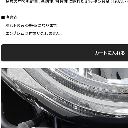
金属の中でも軽量、高剛性、対候性に優れた64チタン合金（Ti6Aｌ-4
■注意点
ボルトのみの販売になります。
エンブレムは付属いたしません。
カートに入れる