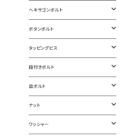
12V Fi モンキー
D-TRACER125
ゼファー400/ゼファーχ
MT-25
CB400SF/CB400SB
ジクサー150
ホンダ【チタン】
YAMAHA
ヤマハ
M20 P2.5
ステンレス
ヘキサゴンボルト
クロスカブ50
D-TRACKER
ゼファー750/ゼファー750RS
MT-125
ダックス125
ジクサー250
ジェイド
M4
カワサキ【チタン】
スズキ
M30 P1.5
チタン
ステンレス
ボタンボルト
クロスカブ110
D-TRACKER X
ゼファー1100/ゼファー1100RS
RZ250
モンキー125
ジクサーSF250
スーパーカブ C125
M5
250TR
M3
M4
ヤマハ【チタン】
チタン
ステンレス
タッピングビス
ジェイド
ER-6F
ZRX400/ZRXⅡ
RZ250R
レブル250
BANDIT250
ハンターカブ CT125
M6
GPZ900R
M4
M5
シグナスX
M4
M4
スズキ【チタン】
チタン
ステンレス
段付きボルト
スーパーカブ C125
ER-6N
ZRX1100/ZRX1100Ⅱ
RZ250RR
ハンターカブ125
GS400
ダックス125
M8
Ninja H2
M5
M6
シグナスX SR
M5
M5
KATANA
M3
M4
チタン
ステンレス
皿ボルト
ダックス125
ESTRELLA
ZRX1200R/ZRX1200S
RZ350
クロスカブ110
GSR400
モンキー125
M10
Ninja 250
M6
M8
マジェスティS
M6
M6
M4
M5
M4
M5
チタン
ステンレス
ナット
ハンターカブ CT125
ESTRELLA RS
ZRX1200DAEG
RZ350R
スーパーカブ110
GSR600
CB400 SUPER FOUR
Ninja 400
M7
M10
BW’S125
M8
M8
M5
M5
M6
M5
M4
チタン
ステンレス
ワッシャー
モンキー125
GPZ900R
Ninja250
RZ350RR
PCX
GSX-R125
CB400 SUPER BOLDOR
Ninja 400R
M8
MT-03
M10
M10
M6
M8