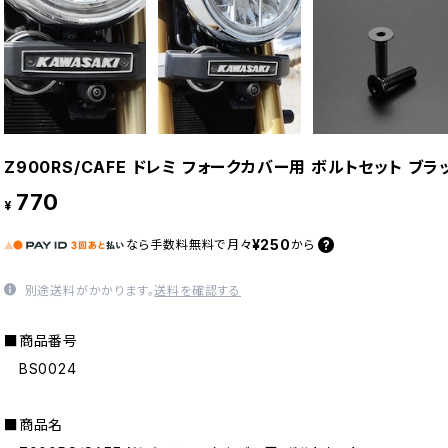
Z900RS/CAFE ドレミ フォークカバー用 ボルトセット ブラッ
770
¥
¥250
なら
手数料無料で
月々
から
別途送料がかかります。
送料を確認する
■商品番号
BS0024
■商品名