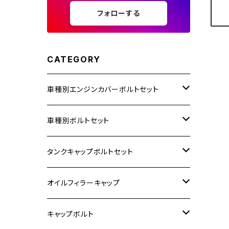
フォローする
CATEGORY
車種別エンジンカバーボルトセット
ホンダ【ステンレス】
車種別ボルトセット
400X
カワサキ【ステンレス】
KAWASAKI
タンクキャップボルトセット
6V モンキー
BALIUS
Z900RS/Z900RS CAFE
ヤマハ【ステンレス】
HONDA
カワサキ
オイルフィラーキャップ
12V モンキー
BALIUS-Ⅱ
Z900RS SE
MT-03
CB1300SF/CB1300SB
スズキ【ステンレス】
SUZUKI
ホンダ
M20 P1.5
キャップボルト