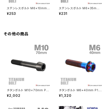
HAWKⅡ CB400T
Z900
ステンレスボルト M6×10mm P
ステンレスボルト M6×35mm
1.0 ボタンボルト スターホール
P1.0 マットタイプ シェルヘッド
¥253
¥231
HAWKⅡ CB400N
ヘッド シルバーカラー TR0218
フラット レインボーグリーン TR
Z900RS
0354
HORNET250
Z900RS CAFE
その他の商品
JADE250
Z1000
MSX125
Z H2
NSR50
ZEPHYR 400
NSR80
ZEPHYR χ
チタンボルト M10×70mm P1.
チタンボルト M6×40mm P1.0
25 テーパーヘッド 六角穴付き
ヘキサゴン トルクスヘッド キャ
¥2,002
¥1,320
キャップボルト ブラック JA2150
ップボルト 焼きチタンカラー 1個
PCX
ZEPHYR 750
JA1312