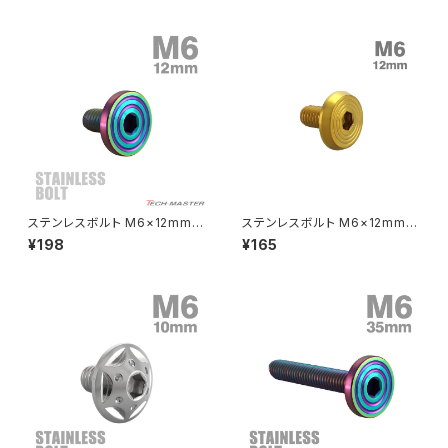
クラッチケーブル アジャスター
FTR223
Z250
チェーンアジャスター
GB250 CLUBMAN
Z400
マシニングネットアンカー
GB350
Z400J
ステンレスボルト M6×12mm P
ステンレスボルト M6×12mm P
GB350S
Z400FX
1.0 マットタイプ シェルヘッド フ
1.0 シェルヘッド フラット ゴール
¥198
¥165
ラット レインボーグリーン TR0
ドカラー TR0788
349
GROM
Z550FX
HAWK CB250T
Z650
HAWK CB250N
Z650RS