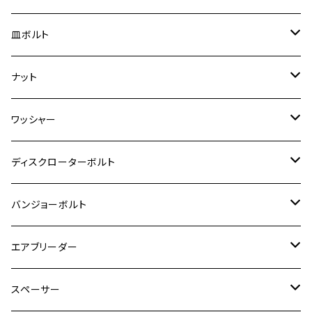
スーパーカブ C125
ER-6N
ZRX1100/ZRX1100Ⅱ
RZ250RR
ハンターカブ125
GS400
ダックス125
M8
Ninja H2
M5
M6
シグナスX SR
M5
M5
KATANA
M3
M4
チタン
ステンレス
皿ボルト
ダックス125
ESTRELLA
ZRX1200R/ZRX1200S
RZ350
クロスカブ110
GSR400
モンキー125
M10
Ninja 250
M6
M8
マジェスティS
M6
M6
M4
M5
M4
M5
チタン
ステンレス
ナット
ハンターカブ CT125
ESTRELLA RS
ZRX1200DAEG
RZ350R
スーパーカブ110
GSR600
CB400 SUPER FOUR
Ninja 400
M7
M10
BW’S125
M8
M8
M5
M5
M6
M5
M4
チタン
ステンレス
ワッシャー
モンキー125
GPZ900R
Ninja250
RZ350RR
PCX
GSX-R125
CB400 SUPER BOLDOR
Ninja 400R
M8
MT-03
M10
M10
M6
M8
M6
M5
M3
M4
チタン
ステンレス
ディスクローターボルト
ADV150
GPZ1100
Ninja250R
SEROW250
PCX150
GSX-S125
CB1300 SUPER FOUR
Ninja 1000
M10
MT-25
M8
M10
M4
M5
M4
M6
チタン
ステンレス
バンジョーボルト
Ape50
KLX125
Ninja400
SR400
GROM/MSX125
GSX250R
CB1300 SUPER BOLDOR
Ninja 1000SX
MT-125
M10
M5
M6
M5
M7
M4
ホンダ
チタン
ステンレス
エアブリーダー
Ape100
KLX250
Ninja400R
SR500
ハンターカブ
GSX250E KATANA
CBR250R
Ninja ZX-25R
NMAX
M6
M8
M6
M8
M5
ヤマハ
カワサキ
M10 P1.0
チタン
ステンレス
スペーサー
CB223S
KLX250ES
Ninja650
TW200
GSX400E KATANA
CBR250RR
Z900RS
NMAX155