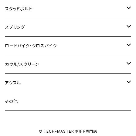
M8
M10
M8
M10
M6
ホンダ
M10 P1.25
M10 P1.0
M7 P1.0
CB400 FOUR
チタン
ステンレス
スタッドボルト
KLX250SR
Ninja650R
TW225
GSX400 IMPULSE
CBR400F
Z900RS CAFE
SR400
M10
M12
M10
M12
M8
ヤマハ
M10 P1.25
M8 P1.0
CB400 SUPER FOUR
M7 P1.0
KSR110
Ninja1000
チタン
M8
スプリング
XJ400
GSX-S750
CBX400F
Z1000
SR500
M14
M12
M14
M10
スズキ
M8 P1.25
CB400 SUPER BOLDOR
M8 P1.25
Ninja 250R
Ninja1000SX
XJ400D
アルミ
M10
ステンレス
ロードバイク・クロスバイク
GSX-R1000
CRF250L / M / CRF250RALLY
ZEPHYER 400
XSR125
M16
M14
M12
CB400SS
M10 P1.0
Ninja 250
Ninja ZX-6R
XJ550
GSX-R1000R
チタン
ステムボルト
カウル/スクリーン
FT223 / CB223S
ZEPHYER χ
YZF-R3
M24
M16
CB750F
M10 P1.25
Ninja 400R
Ninja ZX-10R
XS650SP
GSX1100S KATANA
GB250 CLUBMAN
ステムナット
スクリーンボルト
アクスル
ZEPHYER 750
YZF-R25
M18
CB900F
Ninja 400
Ninja ZX-25R
XSR125
GSX1300R HAYABUSA
GB350
ZEPHYER 750RS
ステアリングポスト
アクスルナット
その他
YZF-R125
M20
CB1300 SUPER FOUR
Ninja 650
Z1000
XJR400
INAZUMA400
GB350S
ZEPHYER 1100
XJR400
シートクランプ
アクスルスライダー
M22
CB1300 SUPER BOLDOR
Ninja 1000
Z250
XJR400R
© TECH-MASTER ボルト専門店
KATANA
GROM
ZEPHYER 1100RS