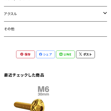
YZF-R3
M24
M16
CB750F
M10 P1.25
Ninja 400R
Ninja ZX-10R
XS650SP
GSX1100S KATANA
GB250 CLUBMAN
ステムナット
スクリーンボルト
アクスル
ZEPHYER 750
YZF-R25
M18
CB900F
Ninja 400
Ninja ZX-25R
XSR125
GSX1300R HAYABUSA
GB350
ZEPHYER 750RS
ステアリングポスト
アクスルナット
その他
YZF-R125
M20
CB1300 SUPER FOUR
Ninja 650
Z1000
XJR400
INAZUMA400
GB350S
ZEPHYER 1100
XJR400
シートクランプ
アクスルスライダー
M22
CB1300 SUPER BOLDOR
Ninja 1000
Z250
XJR400R
KATANA
保存
シェア
LINE
ポスト
GROM
ZEPHYER 1100RS
XJR400R
シートポストボルト
アクスルカラー
CB125R
Ninja 1000SX
Z125 PRO
YZF-R1
SV650
MSX125
Z H2
XMAX
クランクアームボルト
最近チェックした商品
CB250R
Ninja ZX-25R
BALIUS/BALIUS-II
YZF-R3
SV650X
PCX
ZRX400
クランクケースカバー
CBR250R
Ninja ZX-6R
GPZ900R
YZF-R15
V-Storom250
PCX160
ZRX-Ⅱ
ディレイラーボルト
CBR250RR
Ninja ZX-10R
KSR110
YZF-R25