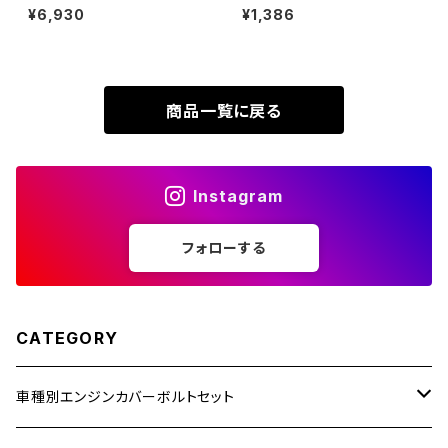
ディスクローターボルト フロント
P1.25 テーパーヘッド トルクス
¥6,930
¥1,386
XR230
リア 9本セット カワサキ車用 焼
穴付き キャップボルト 焼きチタ
ZRX1200R
きチタンカラー JA22129
ンカラー 虹色 1個 JA409
XR230 MOTARD
ZRX1200S
商品一覧に戻る
ZOMMER X
ZZR1100
Instagram
ZZR1400
フォローする
250TR
CATEGORY
車種別エンジンカバーボルトセット