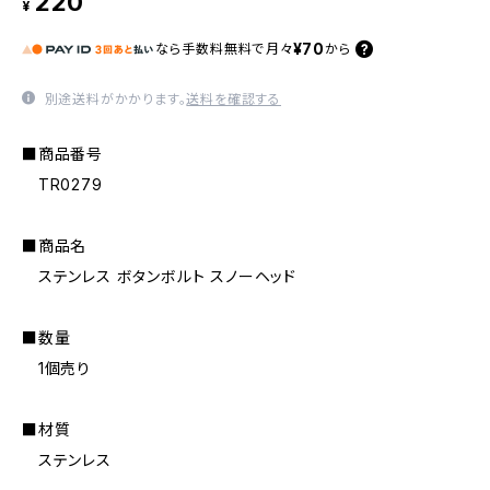
220
¥
¥70
なら
手数料無料で
月々
から
別途送料がかかります。
送料を確認する
■商品番号
TR0279
■商品名
ステンレス ボタンボルト スノーヘッド
■数量
1個売り
■材質
ステンレス