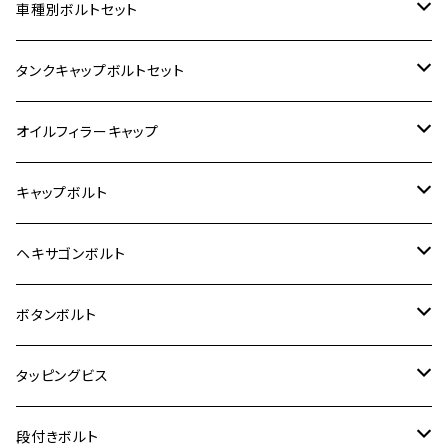
ホンダ【ステンレス】
車種別ボルトセット
400X
カワサキ【ステンレス】
KAWASAKI
タンクキャップボルトセット
6V モンキー
BALIUS
Z900RS/Z900RS CAFE
ヤマハ【ステンレス】
HONDA
カワサキ
オイルフィラーキャップ
12V モンキー
BALIUS-Ⅱ
Z900RS SE
MT-03
CB1300SF/CB1300SB
スズキ【ステンレス】
SUZUKI
ホンダ
M20 P1.5
キャップボルト
12V Fi モンキー
D-TRACER125
ゼファー400/ゼファーχ
MT-25
CB400SF/CB400SB
ジクサー150
ホンダ【チタン】
YAMAHA
ヤマハ
M20 P2.5
ステンレス
ヘキサゴンボルト
クロスカブ50
D-TRACKER
ゼファー750/ゼファー750RS
MT-125
ダックス125
ジクサー250
ジェイド
M4
カワサキ【チタン】
スズキ
M30 P1.5
チタン
ステンレス
ボタンボルト
クロスカブ110
D-TRACKER X
ゼファー1100/ゼファー1100RS
RZ250
モンキー125
ジクサーSF250
スーパーカブ C125
M5
250TR
M3
M4
ヤマハ【チタン】
チタン
ステンレス
タッピングビス
ジェイド
ER-6F
ZRX400/ZRXⅡ
RZ250R
レブル250
BANDIT250
ハンターカブ CT125
M6
GPZ900R
M4
M5
シグナスX
M4
M4
スズキ【チタン】
チタン
ステンレス
段付きボルト