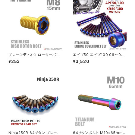
PCX150
ZEPYER 750 RS
PCX160
ZEPHYER 1100
Rebel250
ZEPHYER 1100 RS
ブレーキディスク ローターボル
エイプ50 エイプ100 06〜08
Rebel500
ZRX400
ト M8×15mm P1.25 ヤマハ用
年 XRモタード エンジンカバー
¥253
¥3,520
ミニフラット ホールヘッド ステン
クランクケース ボルト 14本セッ
レス ゴールドカラー＆ブルー T
ト ステンレス製 焼きチタンカラ
SUPER HAWK
D0343
ー TB6193
ZRX-Ⅱ
SUPER HAWKⅢ
ZRX1100
VTR250
ZRX1100-Ⅱ
XL230
ZRX1200DAEG
Ninja250R 64チタン ブレーキ
64チタンボルト M10×65mm