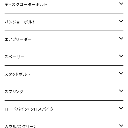
M8
M6
M5
M3
M4
チタン
ステンレス
ディスクローターボルト
ADV150
GPZ1100
Ninja250R
SEROW250
PCX150
GSX-S125
CB1300 SUPER FOUR
Ninja 1000
M10
MT-25
M8
M10
M4
M5
M4
M6
チタン
ステンレス
バンジョーボルト
Ape50
KLX125
Ninja400
SR400
GROM/MSX125
GSX250R
CB1300 SUPER BOLDOR
Ninja 1000SX
MT-125
M10
M5
M6
M5
M7
M4
ホンダ
チタン
ステンレス
エアブリーダー
Ape100
KLX250
Ninja400R
SR500
ハンターカブ
GSX250E KATANA
CBR250R
Ninja ZX-25R
NMAX
M6
M8
M6
M8
M5
ヤマハ
カワサキ
M10 P1.0
チタン
ステンレス
スペーサー
CB223S
KLX250ES
Ninja650
TW200
GSX400E KATANA
CBR250RR
Z900RS
NMAX155
M8
M10
M8
M10
M6
ホンダ
M10 P1.25
M10 P1.0
M7 P1.0
CB400 FOUR
チタン
ステンレス
スタッドボルト
KLX250SR
Ninja650R
TW225
GSX400 IMPULSE
CBR400F
Z900RS CAFE
SR400
M10
M12
M10
M12
M8
ヤマハ
M10 P1.25
M8 P1.0
CB400 SUPER FOUR
M7 P1.0
KSR110
Ninja1000
チタン
M8
スプリング
XJ400
GSX-S750
CBX400F
Z1000
SR500
M14
M12
M14
M10
スズキ
M8 P1.25
CB400 SUPER BOLDOR
M8 P1.25
Ninja 250R
Ninja1000SX
XJ400D
アルミ
M10
ステンレス
ロードバイク・クロスバイク
GSX-R1000
CRF250L / M / CRF250RALLY
ZEPHYER 400
XSR125
M16
M14
M12
CB400SS
M10 P1.0
Ninja 250
Ninja ZX-6R
XJ550
GSX-R1000R
チタン
ステムボルト
カウル/スクリーン
FT223 / CB223S
ZEPHYER χ