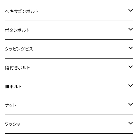
12V Fi モンキー
D-TRACER125
ゼファー400/ゼファーχ
MT-25
CB400SF/CB400SB
ジクサー150
ホンダ【チタン】
YAMAHA
ヤマハ
M20 P2.5
ステンレス
ヘキサゴンボルト
クロスカブ50
D-TRACKER
ゼファー750/ゼファー750RS
MT-125
ダックス125
ジクサー250
ジェイド
M4
カワサキ【チタン】
スズキ
M30 P1.5
チタン
ステンレス
ボタンボルト
クロスカブ110
D-TRACKER X
ゼファー1100/ゼファー1100RS
RZ250
モンキー125
ジクサーSF250
スーパーカブ C125
M5
250TR
M3
M4
ヤマハ【チタン】
チタン
ステンレス
タッピングビス
ジェイド
ER-6F
ZRX400/ZRXⅡ
RZ250R
レブル250
BANDIT250
ハンターカブ CT125
M6
GPZ900R
M4
M5
シグナスX
M4
M4
スズキ【チタン】
チタン
ステンレス
段付きボルト
スーパーカブ C125
ER-6N
ZRX1100/ZRX1100Ⅱ
RZ250RR
ハンターカブ125
GS400
ダックス125
M8
Ninja H2
M5
M6
シグナスX SR
M5
M5
KATANA
M3
M4
チタン
ステンレス
皿ボルト
ダックス125
ESTRELLA
ZRX1200R/ZRX1200S
RZ350
クロスカブ110
GSR400
モンキー125
M10
Ninja 250
M6
M8
マジェスティS
M6
M6
M4
M5
M4
M5
チタン
ステンレス
ナット
ハンターカブ CT125
ESTRELLA RS
ZRX1200DAEG
RZ350R
スーパーカブ110
GSR600
CB400 SUPER FOUR
Ninja 400
M7
M10
BW’S125
M8
M8
M5
M5
M6
M5
M4
チタン
ステンレス
ワッシャー
モンキー125
GPZ900R
Ninja250
RZ350RR
PCX
GSX-R125
CB400 SUPER BOLDOR
Ninja 400R
M8
MT-03
M10
M10
M6