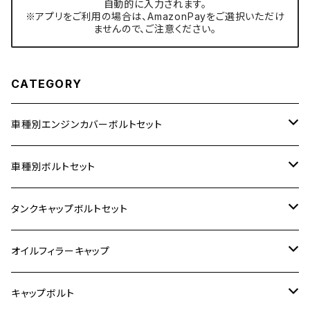
自動的に入力されます。
※アプリをご利用の場合は、AmazonPayをご選択いただけ
ませんので、ご注意ください。
CATEGORY
車種別エンジンカバーボルトセット
ホンダ【ステンレス】
車種別ボルトセット
400X
カワサキ【ステンレス】
KAWASAKI
タンクキャップボルトセット
6V モンキー
BALIUS
Z900RS/Z900RS CAFE
ヤマハ【ステンレス】
HONDA
カワサキ
オイルフィラーキャップ
12V モンキー
BALIUS-Ⅱ
Z900RS SE
MT-03
CB1300SF/CB1300SB
スズキ【ステンレス】
SUZUKI
ホンダ
M20 P1.5
キャップボルト