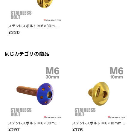
Rebel250
ZRX1100
Vブレーキ台座ボルト
CBR400F
Ninja ZX-14R
エリミネーター/SE
YZF-R125
Rebel500
ZRX1100-Ⅱ
ステンレスボルト M6×30mm
バーエンド
CBR400R
P1.0 ボタンボルト スノーヘッド
Ninja H2
¥220
ゴールドカラー TR0279
VTR250
ZRX1200DAEG
エアバルブキャップ
CBX400F
VERSYS 650
XR230 モタード / SL230
同じカテゴリの商品
ZRX1200R
CBX550F
ミラーホールキャップ
VULCAN S
ZRX1200S
CL400
W400
ミラーアームスリーブ
エストレヤ
CRF250 RALLY
W650
キックペダルカバー
CRF250L
W800
ドライブチェーンアジャスターボルトカバー
ステンレスボルト M6×30mm
ステンレスボルト M6×10mm P
P1.0 ボタンボルト ホールヘッド
1.0 ボタンボルト トライアングル
¥297
¥176
焼きチタンカラー TR0083
ヘッド ゴールドカラー TR0148
CRF250M
Z125 PRO