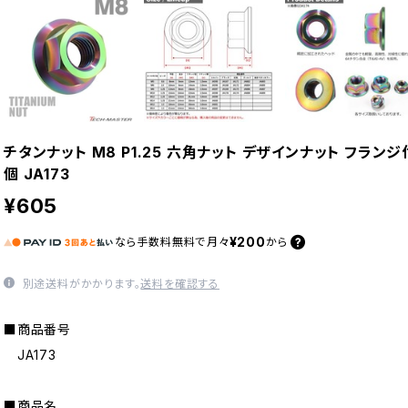
チタンナット M8 P1.25 六角ナット デザインナット フラン
個 JA173
¥605
¥200
なら
手数料無料で
月々
から
別途送料がかかります。
送料を確認する
■商品番号
JA173
■商品名