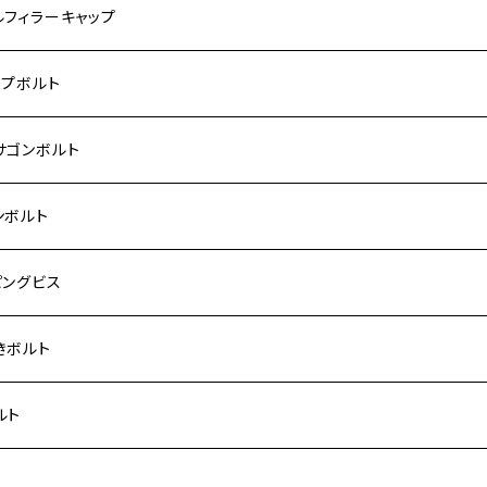
モンキー
US
RS/Z900RS CAFE
ハ【ステンレス】
DA
サキ
ルフィラーキャップ
 モンキー
US-Ⅱ
RS SE
3
00SF/CB1300SB
キ【ステンレス】
UKI
ダ
P1.5
ップボルト
Fi モンキー
ACER125
ー400/ゼファーχ
5
0SF/CB400SB
ー150
ダ【チタン】
AHA
ハ
P2.5
ンレス
サゴンボルト
カブ50
ACKER
ー750/ゼファー750RS
25
ス125
ー250
ド
サキ【チタン】
キ
P1.5
ン
ンレス
ンボルト
カブ110
ACKER X
ー1100/ゼファー1100RS
0
ー125
ーSF250
ーカブ C125
R
ハ【チタン】
ン
ンレス
ピングビス
ド
F
00/ZRXⅡ
0R
250
IT250
ーカブ CT125
00R
スX
キ【チタン】
ン
ンレス
きボルト
ーカブ C125
N
100/ZRX1100Ⅱ
0RR
ーカブ125
0
ス125
 H2
スX SR
NA
ン
ンレス
ルト
ス125
ELLA
200R/ZRX1200S
0
カブ110
00
ー125
 250
スティS
ン
ンレス
ト