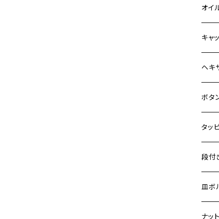
Z900
6V 
BALI
Z900
ヤマ
HON
カワ
オイ
HAWKⅡ CB400N
Z900RS
12V
BALI
Z900
MT-0
CB13
スズ
SUZ
ホン
M20 
キャ
HORNET250
Z900RS CAFE
12V 
D-TR
ゼファ
MT-2
CB40
ジクサ
ホン
YAM
ヤマ
M20 
ステ
ヘキ
JADE250
Z1000
クロス
D-TR
ゼファ
MT-1
ダック
ジクサ
ジェイ
M4
カワ
スズ
M30 
チタ
ステ
ボタ
MSX125
Z H2
クロス
D-TR
ゼファ
RZ25
モンキ
ジクサ
スーパ
M5
250T
M3
M4
ヤマ
チタ
ステ
タッ
NSR50
ZEPHYR 400
ジェイ
ER-6
ZRX4
RZ25
レブル
BAND
ハンタ
M6
GPZ9
M4
M5
シグナ
M4
M4
スズ
チタ
ステ
段付
NSR80
ZEPHYR χ
スーパ
ER-6
ZRX1
RZ25
ハンタ
GS40
ダック
M8
Ninja
M5
M6
シグナ
M5
M5
KATA
M3
M4
チタ
ステ
皿ボ
PCX
ZEPHYR 750
ダック
ESTR
ZRX1
RZ35
クロス
GSR4
モンキ
M10
Ninja
M6
M8
マジェ
M6
M6
M4
M5
M4
M5
チタ
ステ
ナッ