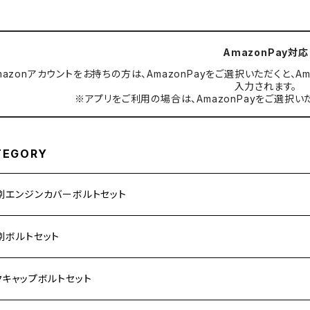
AmazonPay対応
mazonアカウントをお持ちの方は、AmazonPayをご選択いただくと
入力されます。
※アプリをご利用の場合は、AmazonPayをご選択い
TEGORY
別エンジンカバーボルトセット
ダ【ステンレス】
別ボルトセット
サキ【ステンレス】
ASAKI
クキャップボルトセット