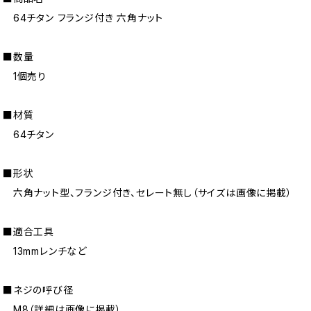
64チタン フランジ付き 六角ナット
■数量
1個売り
■材質
64チタン
■形状
六角ナット型、フランジ付き、セレート無し（サイズは画像に掲載）
■適合工具
13mmレンチなど
■ネジの呼び径
M8（詳細は画像に掲載）