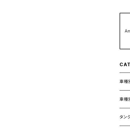
クラッチケーブル アジャスター
FTR223
Z250
チェーンアジャスター
GB250 CLUBMAN
A
Z400
マシニングネットアンカー
GB350
Z400J
GB350S
CA
Z400FX
GROM
Z550FX
車種
HAWK CB250T
Z650
ホン
車種
HAWK CB250N
Z650RS
400X
カワ
KAW
タン
HAWKⅡ CB400T