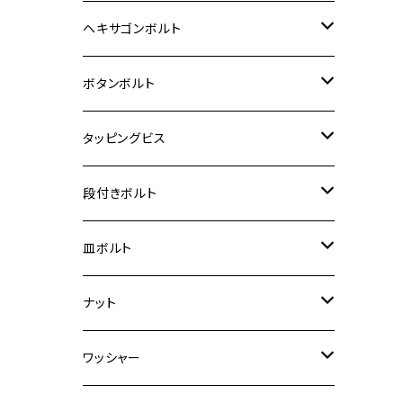
12V Fi モンキー
D-TRACER125
ゼファー400/ゼファーχ
MT-25
CB400SF/CB400SB
ジクサー150
ホンダ【チタン】
YAMAHA
ヤマハ
M20 P2.5
ステンレス
ヘキサゴンボルト
クロスカブ50
D-TRACKER
ゼファー750/ゼファー750RS
MT-125
ダックス125
ジクサー250
ジェイド
M4
カワサキ【チタン】
スズキ
M30 P1.5
チタン
ステンレス
ボタンボルト
クロスカブ110
D-TRACKER X
ゼファー1100/ゼファー1100RS
RZ250
モンキー125
ジクサーSF250
スーパーカブ C125
M5
250TR
M3
M4
ヤマハ【チタン】
チタン
ステンレス
タッピングビス
ジェイド
ER-6F
ZRX400/ZRXⅡ
RZ250R
レブル250
BANDIT250
ハンターカブ CT125
M6
GPZ900R
M4
M5
シグナスX
M4
M4
スズキ【チタン】
チタン
ステンレス
段付きボルト
スーパーカブ C125
ER-6N
ZRX1100/ZRX1100Ⅱ
RZ250RR
ハンターカブ125
GS400
ダックス125
M8
Ninja H2
M5
M6
シグナスX SR
M5
M5
KATANA
M3
M4
チタン
ステンレス
皿ボルト
ダックス125
ESTRELLA
ZRX1200R/ZRX1200S
RZ350
クロスカブ110
GSR400
モンキー125
M10
Ninja 250
M6
M8
マジェスティS
M6
M6
M4
M5
M4
M5
チタン
ステンレス
ナット
ハンターカブ CT125
ESTRELLA RS
ZRX1200DAEG
RZ350R
スーパーカブ110
GSR600
CB400 SUPER FOUR
Ninja 400
M7
M10
BW’S125
M8
M8
M5
M5
M6
M5
M4
チタン
ステンレス
ワッシャー
モンキー125
GPZ900R
Ninja250
RZ350RR
PCX
GSX-R125
CB400 SUPER BOLDOR
Ninja 400R
M8
MT-03
M10
M10
M6
M8