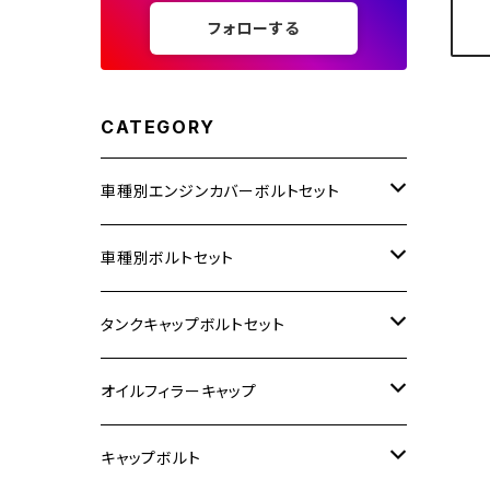
フォローする
CATEGORY
車種別エンジンカバーボルトセット
ホンダ【ステンレス】
車種別ボルトセット
400X
カワサキ【ステンレス】
KAWASAKI
タンクキャップボルトセット
6V モンキー
BALIUS
Z900RS/Z900RS CAFE
ヤマハ【ステンレス】
HONDA
カワサキ
オイルフィラーキャップ
12V モンキー
BALIUS-Ⅱ
Z900RS SE
MT-03
CB1300SF/CB1300SB
スズキ【ステンレス】
SUZUKI
ホンダ
M20 P1.5
キャップボルト