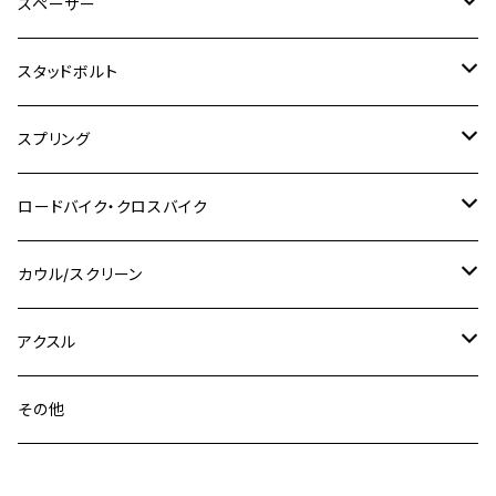
チタン
ステンレス
スペーサー
CB223S
KLX250ES
Ninja650
TW200
GSX400E KATANA
CBR250RR
Z900RS
NMAX155
M8
M10
M8
M10
M6
ホンダ
M10 P1.25
M10 P1.0
M7 P1.0
CB400 FOUR
チタン
ステンレス
スタッドボルト
KLX250SR
Ninja650R
TW225
GSX400 IMPULSE
CBR400F
Z900RS CAFE
SR400
M10
M12
M10
M12
M8
ヤマハ
M10 P1.25
M8 P1.0
CB400 SUPER FOUR
M7 P1.0
KSR110
Ninja1000
チタン
M8
スプリング
XJ400
GSX-S750
CBX400F
Z1000
SR500
M14
M12
M14
M10
スズキ
M8 P1.25
CB400 SUPER BOLDOR
M8 P1.25
Ninja 250R
Ninja1000SX
XJ400D
アルミ
M10
ステンレス
ロードバイク・クロスバイク
GSX-R1000
CRF250L / M / CRF250RALLY
ZEPHYER 400
XSR125
M16
M14
M12
CB400SS
M10 P1.0
Ninja 250
Ninja ZX-6R
XJ550
GSX-R1000R
チタン
ステムボルト
カウル/スクリーン
FT223 / CB223S
ZEPHYER χ
YZF-R3
M24
M16
CB750F
M10 P1.25
Ninja 400R
Ninja ZX-10R
XS650SP
GSX1100S KATANA
GB250 CLUBMAN
ステムナット
スクリーンボルト
アクスル
ZEPHYER 750
YZF-R25
M18
CB900F
Ninja 400
Ninja ZX-25R
XSR125
GSX1300R HAYABUSA
GB350
ZEPHYER 750RS
ステアリングポスト
アクスルナット
その他
YZF-R125
M20
CB1300 SUPER FOUR
Ninja 650
Z1000
XJR400
INAZUMA400
GB350S
ZEPHYER 1100
XJR400
シートクランプ
アクスルスライダー
M22