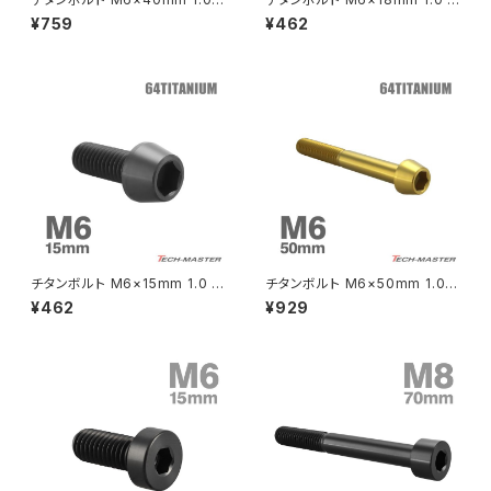
テーパーヘッド 六角穴付き キャ
ーパーヘッド 六角穴付き キャッ
¥759
¥462
ップボルト ブラック 1個 JA4128
プボルト ブラック 1個 JA4120
CRF250M
Z125 PRO
クラッチケーブル アジャスター
FTR223
Z250
チェーンアジャスター
GB250 CLUBMAN
Z400
マシニングネットアンカー
GB350
Z400J
チタンボルト M6×15mm 1.0 テ
チタンボルト M6×50mm 1.0
GB350S
Z400FX
ーパーヘッド 六角穴付き キャッ
テーパーヘッド 六角穴付き キャ
¥462
¥929
プボルト ブラック 1個 JA4119
ップボルト ゴールドカラー 1個 J
A4072
GROM
Z550FX
HAWK CB250T
Z650
HAWK CB250N
Z650RS