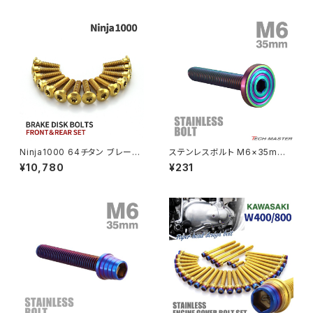
レス製 カワサキ車用 ゴールドカ
ラー TB8402
PCX150
ZEPYER 750 RS
PCX160
ZEPHYER 1100
Rebel250
ZEPHYER 1100 RS
Ninja1000 64チタン ブレーキ
ステンレスボルト M6×35mm
Rebel500
ZRX400
ディスクローターボルト フロント
P1.0 マットタイプ シェルヘッド
¥10,780
¥231
リア 14本セット カワサキ車用 ゴ
フラット レインボーグリーン TR
ールド JA22103
0354
SUPER HAWK
ZRX-Ⅱ
SUPER HAWKⅢ
ZRX1100
VTR250
ZRX1100-Ⅱ
XL230