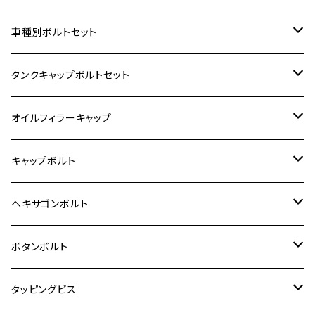
ホンダ【ステンレス】
車種別ボルトセット
400X
カワサキ【ステンレス】
KAWASAKI
タンクキャップボルトセット
6V モンキー
BALIUS
Z900RS/Z900RS CAFE
ヤマハ【ステンレス】
HONDA
カワサキ
オイルフィラーキャップ
12V モンキー
BALIUS-Ⅱ
Z900RS SE
MT-03
CB1300SF/CB1300SB
スズキ【ステンレス】
SUZUKI
ホンダ
M20 P1.5
キャップボルト
12V Fi モンキー
D-TRACER125
ゼファー400/ゼファーχ
MT-25
CB400SF/CB400SB
ジクサー150
ホンダ【チタン】
YAMAHA
ヤマハ
M20 P2.5
ステンレス
ヘキサゴンボルト
クロスカブ50
D-TRACKER
ゼファー750/ゼファー750RS
MT-125
ダックス125
ジクサー250
ジェイド
M4
カワサキ【チタン】
スズキ
M30 P1.5
チタン
ステンレス
ボタンボルト
クロスカブ110
D-TRACKER X
ゼファー1100/ゼファー1100RS
RZ250
モンキー125
ジクサーSF250
スーパーカブ C125
M5
250TR
M3
M4
ヤマハ【チタン】
チタン
ステンレス
タッピングビス
ジェイド