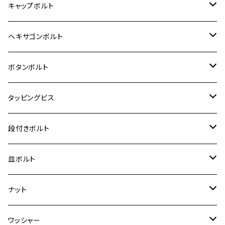
BALIUS-Ⅱ
Z900RS SE
MT-03
CB1300SF/CB1300SB
スズキ【ステンレス】
SUZUKI
ホンダ
M20 P1.5
キャップボルト
12V Fi モンキー
D-TRACER125
ゼファー400/ゼファーχ
MT-25
CB400SF/CB400SB
ジクサー150
ホンダ【チタン】
YAMAHA
ヤマハ
M20 P2.5
ステンレス
ヘキサゴンボルト
クロスカブ50
D-TRACKER
ゼファー750/ゼファー750RS
MT-125
ダックス125
ジクサー250
ジェイド
M4
カワサキ【チタン】
スズキ
M30 P1.5
チタン
ステンレス
ボタンボルト
クロスカブ110
D-TRACKER X
ゼファー1100/ゼファー1100RS
RZ250
モンキー125
ジクサーSF250
スーパーカブ C125
M5
250TR
M3
M4
ヤマハ【チタン】
チタン
ステンレス
タッピングビス
ジェイド
ER-6F
ZRX400/ZRXⅡ
RZ250R
レブル250
BANDIT250
ハンターカブ CT125
M6
GPZ900R
M4
M5
シグナスX
M4
M4
スズキ【チタン】
チタン
ステンレス
段付きボルト
スーパーカブ C125
ER-6N
ZRX1100/ZRX1100Ⅱ
RZ250RR
ハンターカブ125
GS400
ダックス125
M8
Ninja H2
M5
M6
シグナスX SR
M5
M5
KATANA
M3
M4
チタン
ステンレス
皿ボルト
ダックス125
ESTRELLA
ZRX1200R/ZRX1200S
RZ350
クロスカブ110
GSR400
モンキー125
M10
Ninja 250
M6
M8
マジェスティS
M6
M6
M4
M5
M4
M5
チタン
ステンレス
ナット
ハンターカブ CT125
ESTRELLA RS
ZRX1200DAEG
RZ350R
スーパーカブ110
GSR600
CB400 SUPER FOUR
Ninja 400
M7
M10
BW’S125
M8
M8
M5
M5
M6
M5
M4
チタン
ステンレス
ワッシャー