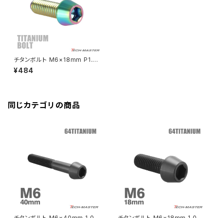
ディレイラーボルト
CBR250RR
Ninja ZX-10R
KSR110
YZF-R25
Rebel250
ZRX1100
Vブレーキ台座ボルト
CBR400F
Ninja ZX-14R
エリミネーター/SE
YZF-R125
Rebel500
ZRX1100-Ⅱ
チタンボルト M6×18mm P1.0
バーエンド
CBR400R
テーパーヘッド 六角穴付き キャ
Ninja H2
¥484
ップボルト 焼きチタンカラー JA
VTR250
ZRX1200DAEG
114
エアバルブキャップ
CBX400F
VERSYS 650
XR230 モタード / SL230
同じカテゴリの商品
ZRX1200R
CBX550F
ミラーホールキャップ
VULCAN S
ZRX1200S
CL400
W400
ミラーアームスリーブ
エストレヤ
CRF250 RALLY
W650
キックペダルカバー
CRF250L
W800
ドライブチェーンアジャスターボルトカバー
チタンボルト M6×40mm 1.0
チタンボルト M6×18mm 1.0 テ