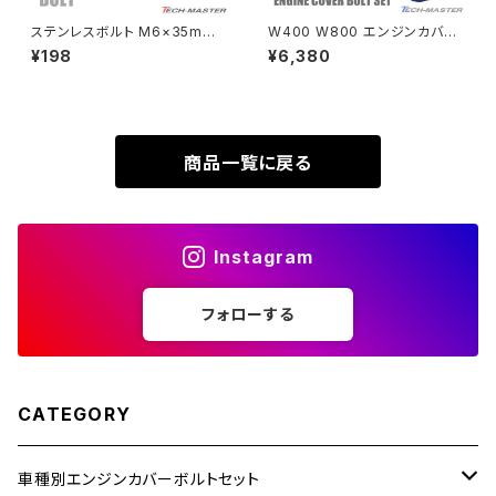
ZRX1200DAEG
ステンレスボルト M6×35mm
W400 W800 エンジンカバー
P1.0 テーパーシェルヘッド キャ
クランクケース ボルト 30本セッ
¥198
¥6,380
XR230
ップボルト 焼きチタンカラー TB
ト ステンレス製 カワサキ車用 ゴ
ZRX1200R
0371
ールド×焼きチタンカラー TB84
82
XR230 MOTARD
ZRX1200S
商品一覧に戻る
ZOMMER X
ZZR1100
Instagram
ZZR1400
フォローする
250TR
CATEGORY
車種別エンジンカバーボルトセット