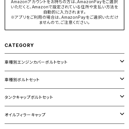
Amazonアカウントをお持ちの方は、AmazonPayをご選択
いただくと、Amazonで設定されている住所や支払い方法を
自動的に入力されます。
※アプリをご利用の場合は、AmazonPayをご選択いただけ
ませんので、ご注意ください。
CATEGORY
車種別エンジンカバーボルトセット
ホンダ【ステンレス】
車種別ボルトセット
400X
カワサキ【ステンレス】
KAWASAKI
タンクキャップボルトセット
6V モンキー
BALIUS
Z900RS/Z900RS CAFE
ヤマハ【ステンレス】
HONDA
カワサキ
オイルフィラーキャップ
12V モンキー