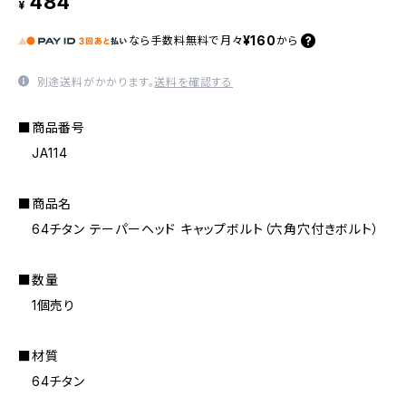
484
¥
¥160
なら
手数料無料で
月々
から
別途送料がかかります。
送料を確認する
■商品番号
JA114
■商品名
64チタン テーパーヘッド キャップボルト（六角穴付きボルト）
■数量
1個売り
■材質
64チタン