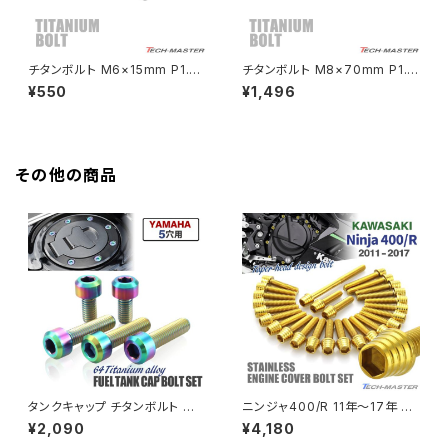
HAWKⅡ CB400T
Z900
チタンボルト M6×15mm P1.0
チタンボルト M8×70mm P1.2
ストレートキャップボルト 低頭
5 ストレートキャップボルト スリ
¥550
¥1,496
HAWKⅡ CB400N
スリムヘッド 六角穴付き ブラッ
ムヘッド 六角穴付き ブラック 1
Z900RS
ク 1個 JA2406
個 JA2481
HORNET250
Z900RS CAFE
その他の商品
JADE250
Z1000
MSX125
Z H2
NSR50
ZEPHYR 400
NSR80
ZEPHYR χ
タンクキャップ チタンボルト バ
ニンジャ400/R 11年〜17年 Ni
イク ヤマハ 5穴用 焼きチタンカ
nja エンジンカバー クランクケ
¥2,090
¥4,180
ラー 5本セット JA966
ース ボルト 26本セット ステン
PCX
ZEPHYR 750