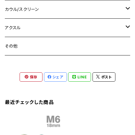
M14
M12
CB400SS
M10 P1.0
Ninja 250
Ninja ZX-6R
XJ550
GSX-R1000R
チタン
ステムボルト
カウル/スクリーン
FT223 / CB223S
ZEPHYER χ
YZF-R3
M24
M16
CB750F
M10 P1.25
Ninja 400R
Ninja ZX-10R
XS650SP
GSX1100S KATANA
GB250 CLUBMAN
ステムナット
スクリーンボルト
アクスル
ZEPHYER 750
YZF-R25
M18
CB900F
Ninja 400
Ninja ZX-25R
XSR125
GSX1300R HAYABUSA
GB350
ZEPHYER 750RS
ステアリングポスト
アクスルナット
その他
YZF-R125
M20
CB1300 SUPER FOUR
Ninja 650
Z1000
XJR400
INAZUMA400
GB350S
ZEPHYER 1100
XJR400
シートクランプ
アクスルスライダー
M22
CB1300 SUPER BOLDOR
Ninja 1000
Z250
XJR400R
KATANA
保存
シェア
LINE
ポスト
GROM
ZEPHYER 1100RS
XJR400R
シートポストボルト
アクスルカラー
CB125R
Ninja 1000SX
Z125 PRO
YZF-R1
SV650
MSX125
Z H2
XMAX
クランクアームボルト
最近チェックした商品
CB250R
Ninja ZX-25R
BALIUS/BALIUS-II
YZF-R3
SV650X
PCX
ZRX400
クランクケースカバー
CBR250R
Ninja ZX-6R
GPZ900R
YZF-R15
V-Storom250
PCX160
ZRX-Ⅱ