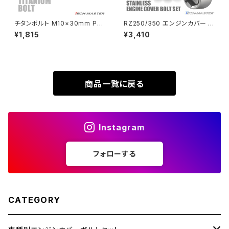
XL230
ZRX1200DAEG
チタンボルト M10×30mm P1.
RZ250/350 エンジンカバー ク
5 ヘキサゴン トルクスヘッド キ
ランクケース ボルト 25本セット
¥1,815
¥3,410
XR230
ャップボルト 焼きチタンカラー
ステンレス製 ヤマハ車用 シルバ
ZRX1200R
ダークカラー 1個 JA1080
ーカラー TB7183
XR230 MOTARD
ZRX1200S
商品一覧に戻る
ZOMMER X
ZZR1100
Instagram
ZZR1400
フォローする
250TR
CATEGORY