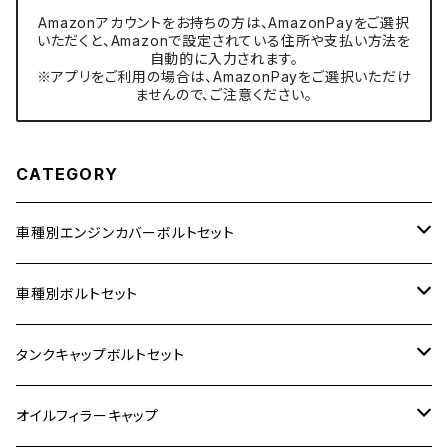
Amazonアカウントをお持ちの方は、AmazonPayをご選択
いただくと、Amazonで設定されている住所や支払い方法を
自動的に入力されます。
※アプリをご利用の場合は、AmazonPayをご選択いただけ
ませんので、ご注意ください。
CATEGORY
車種別エンジンカバーボルトセット
ホンダ【ステンレス】
車種別ボルトセット
400X
カワサキ【ステンレス】
KAWASAKI
タンクキャップボルトセット
6V モンキー
BALIUS
Z900RS/Z900RS CAFE
ヤマハ【ステンレス】
HONDA
カワサキ
オイルフィラーキャップ