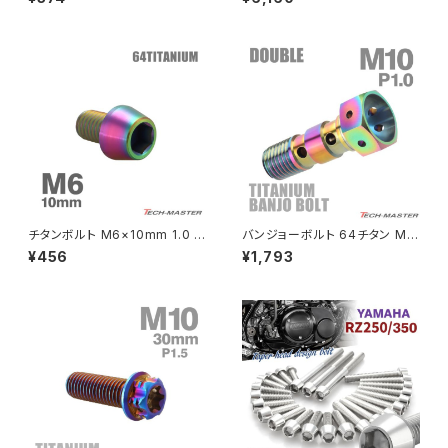
ップボルト ゴールドカラー TB0
ステンレス製 スズキ車用 焼きチ
PCX
ZEPHYR 750
324
タンカラー TB9213
PCX150
ZEPYER 750 RS
PCX160
ZEPHYER 1100
Rebel250
ZEPHYER 1100 RS
チタンボルト M6×10mm 1.0 テ
バンジョーボルト 64チタン M1
Rebel500
ZRX400
ーパーヘッド 六角穴付き キャッ
0 P1.0 ダブル ブレーキライン
¥456
¥1,793
プボルト レインボーカラー 1個
焼きチタンカラー 虹色 JA213
JA4030
SUPER HAWK
ZRX-Ⅱ
SUPER HAWKⅢ
ZRX1100
VTR250
ZRX1100-Ⅱ