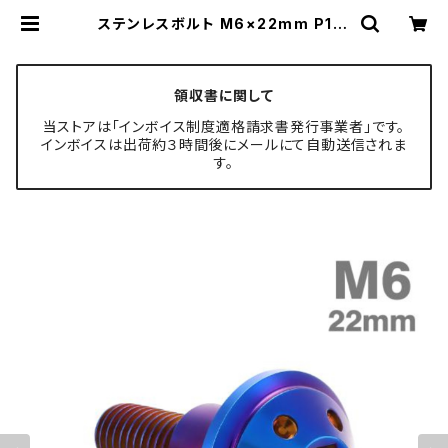
ステンレスボルト M6×22mm P1.0
円筒部直径9mm 段付きボルト 六角
穴付き 焼きチタンカラー TR0876 |
TECH-MASTER ボルト専門店
領収書に関して
当ストアは「インボイス制度適格請求書発行事業者」です。
インボイスは出荷約３時間後にメールにて自動送信されま
す。