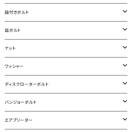
ジェイド
ER-6F
ZRX400/ZRXⅡ
RZ250R
レブル250
BANDIT250
ハンターカブ CT125
M6
GPZ900R
M4
M5
シグナスX
M4
M4
スズキ【チタン】
チタン
ステンレス
段付きボルト
スーパーカブ C125
ER-6N
ZRX1100/ZRX1100Ⅱ
RZ250RR
ハンターカブ125
GS400
ダックス125
M8
Ninja H2
M5
M6
シグナスX SR
M5
M5
KATANA
M3
M4
チタン
ステンレス
皿ボルト
ダックス125
ESTRELLA
ZRX1200R/ZRX1200S
RZ350
クロスカブ110
GSR400
モンキー125
M10
Ninja 250
M6
M8
マジェスティS
M6
M6
M4
M5
M4
M5
チタン
ステンレス
ナット
ハンターカブ CT125
ESTRELLA RS
ZRX1200DAEG
RZ350R
スーパーカブ110
GSR600
CB400 SUPER FOUR
Ninja 400
M7
M10
BW’S125
M8
M8
M5
M5
M6
M5
M4
チタン
ステンレス
ワッシャー
モンキー125
GPZ900R
Ninja250
RZ350RR
PCX
GSX-R125
CB400 SUPER BOLDOR
Ninja 400R
M8
MT-03
M10
M10
M6
M8
M6
M5
M3
M4
チタン
ステンレス
ディスクローターボルト
ADV150
GPZ1100
Ninja250R
SEROW250
PCX150
GSX-S125
CB1300 SUPER FOUR
Ninja 1000
M10
MT-25
M8
M10
M4
M5
M4
M6
チタン
ステンレス
バンジョーボルト
Ape50
KLX125
Ninja400
SR400
GROM/MSX125
GSX250R
CB1300 SUPER BOLDOR
Ninja 1000SX
MT-125
M10
M5
M6
M5
M7
M4
ホンダ
チタン
ステンレス
エアブリーダー
Ape100
KLX250
Ninja400R
SR500
ハンターカブ
GSX250E KATANA
CBR250R
Ninja ZX-25R
NMAX