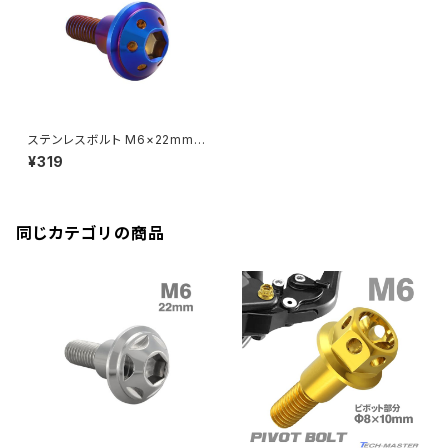
ZRX-Ⅱ
ディレイラーボルト
CBR250RR
Ninja ZX-10R
KSR110
YZF-R25
Rebel250
ZRX1100
Vブレーキ台座ボルト
CBR400F
Ninja ZX-14R
エリミネーター/SE
YZF-R125
Rebel500
ZRX1100-Ⅱ
ステンレスボルト M6×22mm
バーエンド
CBR400R
P1.0 円筒部直径9mm 段付き
Ninja H2
¥319
ボルト 六角穴付き 焼きチタンカ
VTR250
ZRX1200DAEG
ラー TR0876
エアバルブキャップ
CBX400F
VERSYS 650
XR230 モタード / SL230
同じカテゴリの商品
ZRX1200R
CBX550F
ミラーホールキャップ
VULCAN S
ZRX1200S
CL400
W400
ミラーアームスリーブ
エストレヤ
CRF250 RALLY
W650
キックペダルカバー
CRF250L
W800