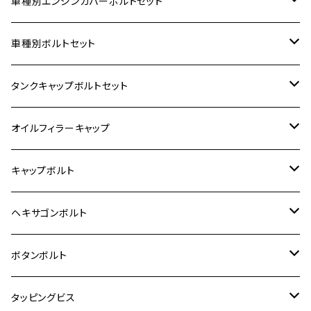
車種別エンジンカバーボルトセット
ホンダ【ステンレス】
車種別ボルトセット
400X
カワサキ【ステンレス】
KAWASAKI
タンクキャップボルトセット
6V モンキー
BALIUS
Z900RS/Z900RS CAFE
ヤマハ【ステンレス】
HONDA
カワサキ
オイルフィラーキャップ
12V モンキー
BALIUS-Ⅱ
Z900RS SE
MT-03
CB1300SF/CB1300SB
スズキ【ステンレス】
SUZUKI
ホンダ
M20 P1.5
キャップボルト
12V Fi モンキー
D-TRACER125
ゼファー400/ゼファーχ
MT-25
CB400SF/CB400SB
ジクサー150
ホンダ【チタン】
YAMAHA
ヤマハ
M20 P2.5
ステンレス
ヘキサゴンボルト
クロスカブ50
D-TRACKER
ゼファー750/ゼファー750RS
MT-125
ダックス125
ジクサー250
ジェイド
M4
カワサキ【チタン】
スズキ
M30 P1.5
チタン
ステンレス
ボタンボルト
クロスカブ110
D-TRACKER X
ゼファー1100/ゼファー1100RS
RZ250
モンキー125
ジクサーSF250
スーパーカブ C125
M5
250TR
M3
M4
ヤマハ【チタン】
チタン
ステンレス
タッピングビス