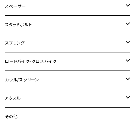
M6
M8
M6
M8
M5
ヤマハ
カワサキ
M10 P1.0
チタン
ステンレス
スペーサー
CB223S
KLX250ES
Ninja650
TW200
GSX400E KATANA
CBR250RR
Z900RS
NMAX155
M8
M10
M8
M10
M6
ホンダ
M10 P1.25
M10 P1.0
M7 P1.0
CB400 FOUR
チタン
ステンレス
スタッドボルト
KLX250SR
Ninja650R
TW225
GSX400 IMPULSE
CBR400F
Z900RS CAFE
SR400
M10
M12
M10
M12
M8
ヤマハ
M10 P1.25
M8 P1.0
CB400 SUPER FOUR
M7 P1.0
KSR110
Ninja1000
チタン
M8
スプリング
XJ400
GSX-S750
CBX400F
Z1000
SR500
M14
M12
M14
M10
スズキ
M8 P1.25
CB400 SUPER BOLDOR
M8 P1.25
Ninja 250R
Ninja1000SX
XJ400D
アルミ
M10
ステンレス
ロードバイク・クロスバイク
GSX-R1000
CRF250L / M / CRF250RALLY
ZEPHYER 400
XSR125
M16
M14
M12
CB400SS
M10 P1.0
Ninja 250
Ninja ZX-6R
XJ550
GSX-R1000R
チタン
ステムボルト
カウル/スクリーン
FT223 / CB223S
ZEPHYER χ
YZF-R3
M24
M16
CB750F
M10 P1.25
Ninja 400R
Ninja ZX-10R
XS650SP
GSX1100S KATANA
GB250 CLUBMAN
ステムナット
スクリーンボルト
アクスル
ZEPHYER 750
YZF-R25
M18
CB900F
Ninja 400
Ninja ZX-25R
XSR125
GSX1300R HAYABUSA
GB350
ZEPHYER 750RS
ステアリングポスト
アクスルナット
その他
YZF-R125
M20
CB1300 SUPER FOUR
Ninja 650
Z1000
XJR400
INAZUMA400
GB350S
ZEPHYER 1100
XJR400
シートクランプ
アクスルスライダー