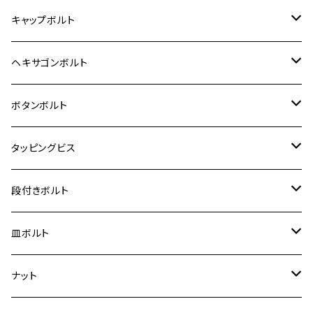
12V モンキー
BALIUS-Ⅱ
Z900RS SE
MT-03
CB1300SF/CB1300SB
スズキ【ステンレス】
SUZUKI
ホンダ
M20 P1.5
キャップボルト
12V Fi モンキー
D-TRACER125
ゼファー400/ゼファーχ
MT-25
CB400SF/CB400SB
ジクサー150
ホンダ【チタン】
YAMAHA
ヤマハ
M20 P2.5
ステンレス
ヘキサゴンボルト
クロスカブ50
D-TRACKER
ゼファー750/ゼファー750RS
MT-125
ダックス125
ジクサー250
ジェイド
M4
カワサキ【チタン】
スズキ
M30 P1.5
チタン
ステンレス
ボタンボルト
クロスカブ110
D-TRACKER X
ゼファー1100/ゼファー1100RS
RZ250
モンキー125
ジクサーSF250
スーパーカブ C125
M5
250TR
M3
M4
ヤマハ【チタン】
チタン
ステンレス
タッピングビス
ジェイド
ER-6F
ZRX400/ZRXⅡ
RZ250R
レブル250
BANDIT250
ハンターカブ CT125
M6
GPZ900R
M4
M5
シグナスX
M4
M4
スズキ【チタン】
チタン
ステンレス
段付きボルト
スーパーカブ C125
ER-6N
ZRX1100/ZRX1100Ⅱ
RZ250RR
ハンターカブ125
GS400
ダックス125
M8
Ninja H2
M5
M6
シグナスX SR
M5
M5
KATANA
M3
M4
チタン
ステンレス
皿ボルト
ダックス125
ESTRELLA
ZRX1200R/ZRX1200S
RZ350
クロスカブ110
GSR400
モンキー125
M10
Ninja 250
M6
M8
マジェスティS
M6
M6
M4
M5
M4
M5
チタン
ステンレス
ナット
ハンターカブ CT125
ESTRELLA RS
ZRX1200DAEG
RZ350R
スーパーカブ110
GSR600
CB400 SUPER FOUR
Ninja 400
M7
M10
BW’S125
M8
M8
M5
M5
M6