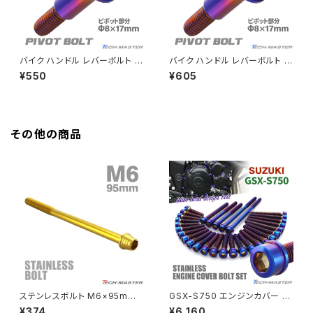
Z650RS
HAWKⅡ CB400T
Z900
バイク ハンドル レバーボルト ピ
バイク ハンドル レバーボルト ピ
ボットボルト Φ8×17mm M6×1
ボットボルト Φ8×17mm M6×1
¥550
¥605
HAWKⅡ CB400N
3mm ステンレス 焼きチタンカ
3mm ステンレス 焼きチタンカ
Z900RS
ラー TH0528
ラー TH0534
HORNET250
Z900RS CAFE
その他の商品
JADE250
Z1000
MSX125
Z H2
NSR50
ZEPHYR 400
NSR80
ZEPHYR χ
ステンレスボルト M6×95mm
GSX-S750 エンジンカバー ク
P1.0 テーパーシェルヘッド キャ
ランクケース ボルト 30本セット
¥374
¥6,160