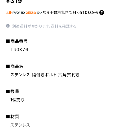
¥319
¥100
なら
手数料無料で
月々
から
別途送料がかかります。
送料を確認する
■商品番号
TR0876
■商品名
ステンレス 段付きボルト 六角穴付き
■数量
1個売り
■材質
ステンレス