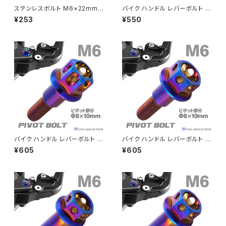
ドライブチェーンアジャスターボルトカバー
ステンレスボルト M6×22mm
バイク ハンドル レバーボルト ピ
P1.0 円筒部直径9mm 段付き
ボットボルト Φ8×10mm M6×1
¥253
¥550
ボルト 六角穴付き シルバーカラ
3mm ステンレス ゴールドカラ
CRF250M
Z125 PRO
ー TR0877
ー TH0531
クラッチケーブル アジャスター
FTR223
Z250
チェーンアジャスター
GB250 CLUBMAN
Z400
マシニングネットアンカー
GB350
Z400J
バイク ハンドル レバーボルト ピ
バイク ハンドル レバーボルト ピ
GB350S
Z400FX
ボットボルト Φ8×10mm M6×1
ボットボルト Φ8×10mm M6×1
¥605
¥605
3mm ステンレス 焼きチタンカ
3mm ステンレス 焼きチタンカ
ラー TH0539
ラー TH0533
GROM
Z550FX
HAWK CB250T
Z650
HAWK CB250N