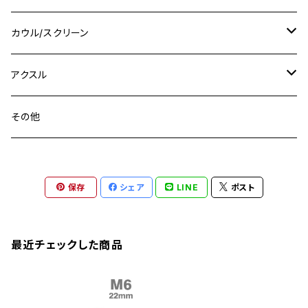
M16
M14
M12
CB400SS
M10 P1.0
Ninja 250
Ninja ZX-6R
XJ550
GSX-R1000R
チタン
ステムボルト
カウル/スクリーン
FT223 / CB223S
ZEPHYER χ
YZF-R3
M24
M16
CB750F
M10 P1.25
Ninja 400R
Ninja ZX-10R
XS650SP
GSX1100S KATANA
GB250 CLUBMAN
ステムナット
スクリーンボルト
アクスル
ZEPHYER 750
YZF-R25
M18
CB900F
Ninja 400
Ninja ZX-25R
XSR125
GSX1300R HAYABUSA
GB350
ZEPHYER 750RS
ステアリングポスト
アクスルナット
その他
YZF-R125
M20
CB1300 SUPER FOUR
Ninja 650
Z1000
XJR400
INAZUMA400
GB350S
ZEPHYER 1100
XJR400
シートクランプ
アクスルスライダー
M22
CB1300 SUPER BOLDOR
Ninja 1000
Z250
XJR400R
KATANA
保存
シェア
LINE
ポスト
GROM
ZEPHYER 1100RS
XJR400R
シートポストボルト
アクスルカラー
CB125R
Ninja 1000SX
Z125 PRO
YZF-R1
SV650
MSX125
Z H2
XMAX
クランクアームボルト
最近チェックした商品
CB250R
Ninja ZX-25R
BALIUS/BALIUS-II
YZF-R3
SV650X
PCX
ZRX400
クランクケースカバー
CBR250R
Ninja ZX-6R
GPZ900R
YZF-R15
V-Storom250
PCX160