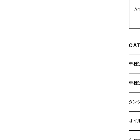
A
クラッチケーブル アジャスター
FTR223
Z250
チェーンアジャスター
GB250 CLUBMAN
Z400
CA
マシニングネットアンカー
GB350
Z400J
車種
GB350S
Z400FX
ホン
車種
GROM
Z550FX
400X
カワ
KAW
タン
HAWK CB250T
Z650
6V 
BALI
Z900
ヤマ
HON
カワ
オイ
HAWK CB250N
Z650RS
12V
BALI
Z900
MT-0
CB13
スズ
SUZ
ホン
M20 
HAWKⅡ CB400T
キャ