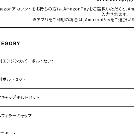
mazonアカウントをお持ちの方は、AmazonPayをご選択いただくと
入力されます。
※アプリをご利用の場合は、AmazonPayをご選択い
TEGORY
別エンジンカバーボルトセット
ダ【ステンレス】
別ボルトセット
サキ【ステンレス】
ASAKI
クキャップボルトセット
モンキー
US
RS/Z900RS CAFE
ハ【ステンレス】
DA
サキ
ルフィラーキャップ
 モンキー
US-Ⅱ
RS SE
3
00SF/CB1300SB
キ【ステンレス】
UKI
ダ
P1.5
ップボルト