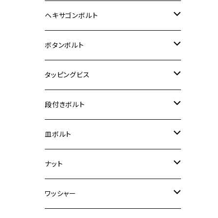
12V Fi モンキー
D-TRACER125
ゼファー400/ゼファーχ
MT-25
CB400SF/CB400SB
ジクサー150
ホンダ【チタン】
YAMAHA
ヤマハ
M20 P2.5
ステンレス
ヘキサゴンボルト
クロスカブ50
D-TRACKER
ゼファー750/ゼファー750RS
MT-125
ダックス125
ジクサー250
ジェイド
M4
カワサキ【チタン】
スズキ
M30 P1.5
チタン
ステンレス
ボタンボルト
クロスカブ110
D-TRACKER X
ゼファー1100/ゼファー1100RS
RZ250
モンキー125
ジクサーSF250
スーパーカブ C125
M5
250TR
M3
M4
ヤマハ【チタン】
チタン
ステンレス
タッピングビス
ジェイド
ER-6F
ZRX400/ZRXⅡ
RZ250R
レブル250
BANDIT250
ハンターカブ CT125
M6
GPZ900R
M4
M5
シグナスX
M4
M4
スズキ【チタン】
チタン
ステンレス
段付きボルト
スーパーカブ C125
ER-6N
ZRX1100/ZRX1100Ⅱ
RZ250RR
ハンターカブ125
GS400
ダックス125
M8
Ninja H2
M5
M6
シグナスX SR
M5
M5
KATANA
M3
M4
チタン
ステンレス
皿ボルト
ダックス125
ESTRELLA
ZRX1200R/ZRX1200S
RZ350
クロスカブ110
GSR400
モンキー125
M10
Ninja 250
M6
M8
マジェスティS
M6
M6
M4
M5
M4
M5
チタン
ステンレス
ナット
ハンターカブ CT125
ESTRELLA RS
ZRX1200DAEG
RZ350R
スーパーカブ110
GSR600
CB400 SUPER FOUR
Ninja 400
M7
M10
BW’S125
M8
M8
M5
M5
M6
M5
M4
チタン
ステンレス
ワッシャー
モンキー125
GPZ900R
Ninja250
RZ350RR
PCX
GSX-R125
CB400 SUPER BOLDOR
Ninja 400R
M8
MT-03
M10
M10
M6
M8