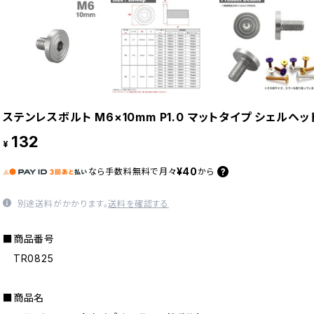
ステンレスボルト M6×10mm P1.0 マットタイプ シェルヘッ
132
¥
¥40
なら
手数料無料で
月々
から
別途送料がかかります。
送料を確認する
■商品番号
TR0825
■商品名