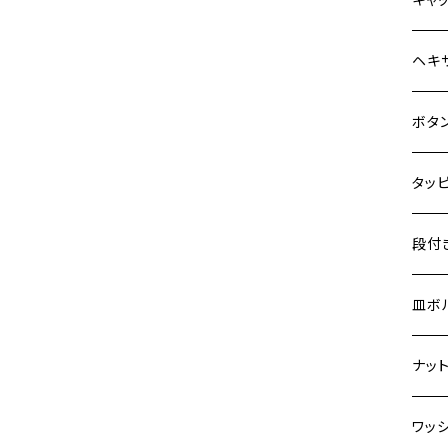
Z900
12V 
D-TR
ゼファ
MT-2
CB40
HAWKⅡ CB400N
ジクサ
ホン
YAM
ヤマ
M20 
ステ
Z900RS
ヘキ
クロス
D-TR
ゼファ
MT-1
ダック
HORNET250
ジクサ
Z900RS CAFE
ジェイ
M4
カワ
スズ
M30 
チタ
ステ
ボタ
クロス
D-TR
ゼファ
RZ25
モンキ
JADE250
ジクサ
Z1000
スーパ
M5
250T
M3
M4
ヤマ
チタ
ステ
タッ
ジェイ
ER-6
ZRX4
RZ25
レブル
MSX125
BAND
Z H2
ハンタ
M6
GPZ9
M4
M5
シグナ
M4
M4
スズ
チタ
ステ
段付
スーパ
ER-6
ZRX1
RZ25
ハンタ
NSR50
GS40
ZEPHYR 400
ダック
M8
Ninja
M5
M6
シグナ
M5
M5
KATA
M3
M4
チタ
ステ
皿ボ
ダック
ESTR
ZRX1
RZ35
クロス
NSR80
GSR4
ZEPHYR χ
モンキ
M10
Ninja
M6
M8
マジェ
M6
M6
M4
M5
M4
M5
チタ
ステ
ナッ
ハンタ
ESTR
ZRX1
RZ35
スーパ
PCX
GSR6
ZEPHYR 750
CB40
Ninja
M7
M10
BW’S
M8
M8
M5
M5
M6
M5
M4
チタ
ステ
ワッ
モンキ
GPZ9
Ninja