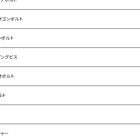
Fi モンキー
ACER125
ー400/ゼファーχ
5
0SF/CB400SB
ー150
ダ【チタン】
AHA
ハ
P2.5
ンレス
サゴンボルト
カブ50
ACKER
ー750/ゼファー750RS
25
ス125
ー250
ド
サキ【チタン】
キ
P1.5
ン
ンレス
ンボルト
カブ110
ACKER X
ー1100/ゼファー1100RS
0
ー125
ーSF250
ーカブ C125
R
ハ【チタン】
ン
ンレス
ピングビス
ド
F
00/ZRXⅡ
0R
250
IT250
ーカブ CT125
00R
スX
キ【チタン】
ン
ンレス
きボルト
ーカブ C125
N
100/ZRX1100Ⅱ
0RR
ーカブ125
0
ス125
 H2
スX SR
NA
ン
ンレス
ルト
ス125
ELLA
200R/ZRX1200S
0
カブ110
00
ー125
 250
スティS
ン
ンレス
ト
ーカブ CT125
ELLA RS
200DAEG
0R
ーカブ110
00
0 SUPER FOUR
 400
125
ン
ンレス
シャー
ー125
00R
250