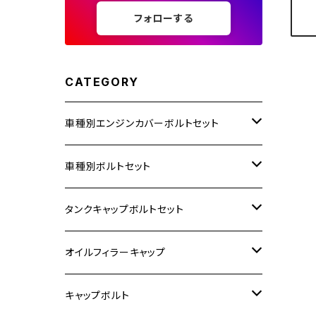
フォローする
CATEGORY
車種別エンジンカバーボルトセット
ホンダ【ステンレス】
車種別ボルトセット
400X
カワサキ【ステンレス】
KAWASAKI
タンクキャップボルトセット
6V モンキー
BALIUS
Z900RS/Z900RS CAFE
ヤマハ【ステンレス】
HONDA
カワサキ
オイルフィラーキャップ
12V モンキー
BALIUS-Ⅱ
Z900RS SE
MT-03
CB1300SF/CB1300SB
スズキ【ステンレス】
SUZUKI
ホンダ
M20 P1.5
キャップボルト