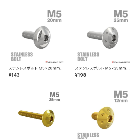
クラッチケーブル アジャスター
FTR223
Z250
チェーンアジャスター
GB250 CLUBMAN
Z400
マシニングネットアンカー
GB350
Z400J
ステンレスボルト M5×20mm
ステンレスボルト M5×25mm P
GB350S
Z400FX
P0.8 ボタンボルト トライアング
0.8 ボタンボルト ステップホー
¥143
¥198
ルヘッド シルバーカラー TR01
ルヘッド シルバーカラー TR01
32
75
GROM
Z550FX
HAWK CB250T
Z650
HAWK CB250N
Z650RS