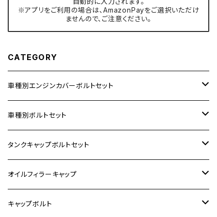
自動的に入力されます。
※アプリをご利用の場合は、AmazonPayをご選択いただけ
ませんので、ご注意ください。
CATEGORY
車種別エンジンカバーボルトセット
ホンダ【ステンレス】
車種別ボルトセット
400X
カワサキ【ステンレス】
KAWASAKI
タンクキャップボルトセット
6V モンキー
BALIUS
Z900RS/Z900RS CAFE
ヤマハ【ステンレス】
HONDA
カワサキ
オイルフィラーキャップ
12V モンキー
BALIUS-Ⅱ
Z900RS SE
MT-03
CB1300SF/CB1300SB
スズキ【ステンレス】
SUZUKI
ホンダ
M20 P1.5
キャップボルト