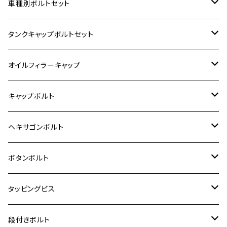
ホンダ【ステンレス】
車種別ボルトセット
400X
カワサキ【ステンレス】
KAWASAKI
タンクキャップボルトセット
6V モンキー
BALIUS
Z900RS/Z900RS CAFE
ヤマハ【ステンレス】
HONDA
カワサキ
オイルフィラーキャップ
12V モンキー
BALIUS-Ⅱ
Z900RS SE
MT-03
CB1300SF/CB1300SB
スズキ【ステンレス】
SUZUKI
ホンダ
M20 P1.5
キャップボルト
12V Fi モンキー
D-TRACER125
ゼファー400/ゼファーχ
MT-25
CB400SF/CB400SB
ジクサー150
ホンダ【チタン】
YAMAHA
ヤマハ
M20 P2.5
ステンレス
ヘキサゴンボルト
クロスカブ50
D-TRACKER
ゼファー750/ゼファー750RS
MT-125
ダックス125
ジクサー250
ジェイド
M4
カワサキ【チタン】
スズキ
M30 P1.5
チタン
ステンレス
ボタンボルト
クロスカブ110
D-TRACKER X
ゼファー1100/ゼファー1100RS
RZ250
モンキー125
ジクサーSF250
スーパーカブ C125
M5
250TR
M3
M4
ヤマハ【チタン】
チタン
ステンレス
タッピングビス
ジェイド
ER-6F
ZRX400/ZRXⅡ
RZ250R
レブル250
BANDIT250
ハンターカブ CT125
M6
GPZ900R
M4
M5
シグナスX
M4
M4
スズキ【チタン】
チタン
ステンレス
段付きボルト