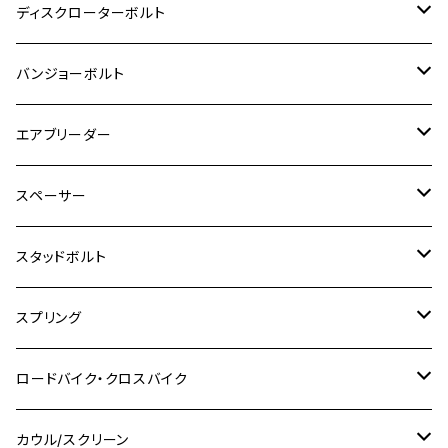
M8
M6
M5
M3
M4
チタン
ステンレス
ディスクローターボルト
ADV150
GPZ1100
Ninja250R
SEROW250
PCX150
GSX-S125
CB1300 SUPER FOUR
Ninja 1000
M10
MT-25
M8
M10
M4
M5
M4
M6
チタン
ステンレス
バンジョーボルト
Ape50
KLX125
Ninja400
SR400
GROM/MSX125
GSX250R
CB1300 SUPER BOLDOR
Ninja 1000SX
MT-125
M10
M5
M6
M5
M7
M4
ホンダ
チタン
ステンレス
エアブリーダー
Ape100
KLX250
Ninja400R
SR500
ハンターカブ
GSX250E KATANA
CBR250R
Ninja ZX-25R
NMAX
M6
M8
M6
M8
M5
ヤマハ
カワサキ
M10 P1.0
チタン
ステンレス
スペーサー
CB223S
KLX250ES
Ninja650
TW200
GSX400E KATANA
CBR250RR
Z900RS
NMAX155
M8
M10
M8
M10
M6
ホンダ
M10 P1.25
M10 P1.0
M7 P1.0
CB400 FOUR
チタン
ステンレス
スタッドボルト
KLX250SR
Ninja650R
TW225
GSX400 IMPULSE
CBR400F
Z900RS CAFE
SR400
M10
M12
M10
M12
M8
ヤマハ
M10 P1.25
M8 P1.0
CB400 SUPER FOUR
M7 P1.0
KSR110
Ninja1000
チタン
M8
スプリング
XJ400
GSX-S750
CBX400F
Z1000
SR500
M14
M12
M14
M10
スズキ
M8 P1.25
CB400 SUPER BOLDOR
M8 P1.25
Ninja 250R
Ninja1000SX
XJ400D
アルミ
M10
ステンレス
ロードバイク・クロスバイク
GSX-R1000
CRF250L / M / CRF250RALLY
ZEPHYER 400
XSR125
M16
M14
M12
CB400SS
M10 P1.0
Ninja 250
Ninja ZX-6R
XJ550
GSX-R1000R
チタン
ステムボルト
カウル/スクリーン
FT223 / CB223S
ZEPHYER χ