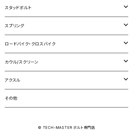
M8
M10
M8
M10
M6
ホンダ
M10 P1.25
M10 P1.0
M7 P1.0
CB400 FOUR
チタン
ステンレス
スタッドボルト
KLX250SR
Ninja650R
TW225
GSX400 IMPULSE
CBR400F
Z900RS CAFE
SR400
M10
M12
M10
M12
M8
ヤマハ
M10 P1.25
M8 P1.0
CB400 SUPER FOUR
M7 P1.0
KSR110
Ninja1000
チタン
M8
スプリング
XJ400
GSX-S750
CBX400F
Z1000
SR500
M14
M12
M14
M10
スズキ
M8 P1.25
CB400 SUPER BOLDOR
M8 P1.25
Ninja 250R
Ninja1000SX
XJ400D
アルミ
M10
ステンレス
ロードバイク・クロスバイク
GSX-R1000
CRF250L / M / CRF250RALLY
ZEPHYER 400
XSR125
M16
M14
M12
CB400SS
M10 P1.0
Ninja 250
Ninja ZX-6R
XJ550
GSX-R1000R
チタン
ステムボルト
カウル/スクリーン
FT223 / CB223S
ZEPHYER χ
YZF-R3
M24
M16
CB750F
M10 P1.25
Ninja 400R
Ninja ZX-10R
XS650SP
GSX1100S KATANA
GB250 CLUBMAN
ステムナット
スクリーンボルト
アクスル
ZEPHYER 750
YZF-R25
M18
CB900F
Ninja 400
Ninja ZX-25R
XSR125
GSX1300R HAYABUSA
GB350
ZEPHYER 750RS
ステアリングポスト
アクスルナット
その他
YZF-R125
M20
CB1300 SUPER FOUR
Ninja 650
Z1000
XJR400
INAZUMA400
GB350S
ZEPHYER 1100
XJR400
シートクランプ
アクスルスライダー
M22
CB1300 SUPER BOLDOR
Ninja 1000
Z250
XJR400R
© TECH-MASTER ボルト専門店
KATANA
GROM
ZEPHYER 1100RS
XJR400R