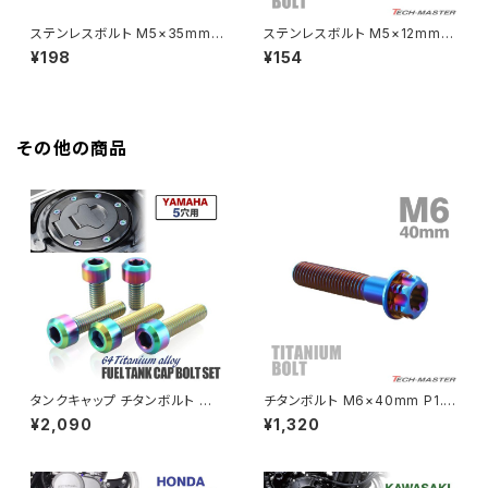
HAWKⅡ CB400T
Z900
ステンレスボルト M5×35mm
ステンレスボルト M5×12mm P
P0.8 シェルヘッド フランジ付き
0.8 ボタンボルト ホールヘッド
¥198
¥154
HAWKⅡ CB400N
ゴールドカラー TR1007
ゴールドカラー TR0060
Z900RS
HORNET250
Z900RS CAFE
その他の商品
JADE250
Z1000
MSX125
Z H2
NSR50
ZEPHYR 400
NSR80
ZEPHYR χ
タンクキャップ チタンボルト バ
チタンボルト M6×40mm P1.0
イク ヤマハ 5穴用 焼きチタンカ
ヘキサゴン トルクスヘッド キャ
¥2,090
¥1,320
ラー 5本セット JA966
ップボルト 焼きチタンカラー 1個
PCX
ZEPHYR 750
JA1312