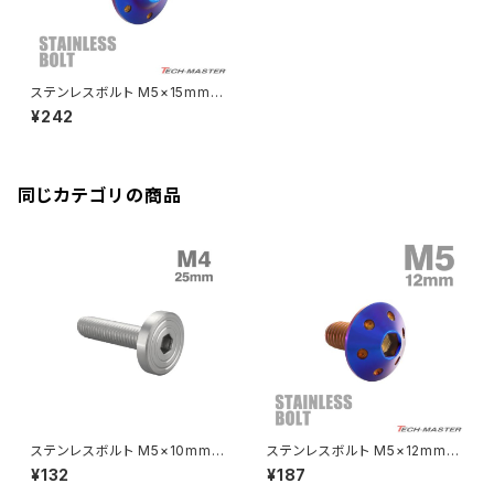
Rebel250
ZRX1100
Vブレーキ台座ボルト
CBR400F
Ninja ZX-14R
エリミネーター/SE
YZF-R125
Rebel500
ZRX1100-Ⅱ
ステンレスボルト M5×15mm P
バーエンド
CBR400R
0.8 ボタンボルト ステップホー
Ninja H2
¥242
ルヘッド 焼きチタンカラー TR0
VTR250
ZRX1200DAEG
201
エアバルブキャップ
CBX400F
VERSYS 650
XR230 モタード / SL230
同じカテゴリの商品
ZRX1200R
CBX550F
ミラーホールキャップ
VULCAN S
ZRX1200S
CL400
W400
ミラーアームスリーブ
エストレヤ
CRF250 RALLY
W650
キックペダルカバー
CRF250L
W800
ドライブチェーンアジャスターボルトカバー
ステンレスボルト M5×10mm P
ステンレスボルト M5×12mm P
0.8 マットタイプ シェルヘッド フ
0.8 ボタンボルト ホールヘッド
¥132
¥187
ラット シルバーカラー TR0818
焼きチタンカラー TR0074
CRF250M
Z125 PRO