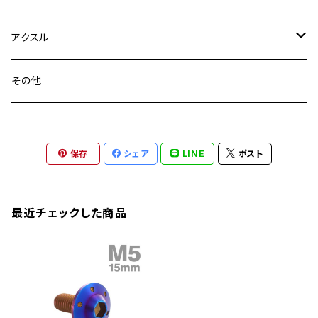
YZF-R3
M24
M16
CB750F
M10 P1.25
Ninja 400R
Ninja ZX-10R
XS650SP
GSX1100S KATANA
GB250 CLUBMAN
ステムナット
スクリーンボルト
アクスル
ZEPHYER 750
YZF-R25
M18
CB900F
Ninja 400
Ninja ZX-25R
XSR125
GSX1300R HAYABUSA
GB350
ZEPHYER 750RS
ステアリングポスト
アクスルナット
その他
YZF-R125
M20
CB1300 SUPER FOUR
Ninja 650
Z1000
XJR400
INAZUMA400
GB350S
ZEPHYER 1100
XJR400
シートクランプ
アクスルスライダー
M22
CB1300 SUPER BOLDOR
Ninja 1000
Z250
XJR400R
KATANA
保存
シェア
LINE
ポスト
GROM
ZEPHYER 1100RS
XJR400R
シートポストボルト
アクスルカラー
CB125R
Ninja 1000SX
Z125 PRO
YZF-R1
SV650
MSX125
Z H2
XMAX
クランクアームボルト
最近チェックした商品
CB250R
Ninja ZX-25R
BALIUS/BALIUS-II
YZF-R3
SV650X
PCX
ZRX400
クランクケースカバー
CBR250R
Ninja ZX-6R
GPZ900R
YZF-R15
V-Storom250
PCX160
ZRX-Ⅱ
ディレイラーボルト
CBR250RR
Ninja ZX-10R
KSR110
YZF-R25