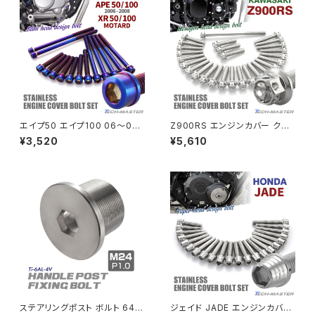
PCX150
ZEPYER 750 RS
PCX160
ZEPHYER 1100
Rebel250
ZEPHYER 1100 RS
エイプ50 エイプ100 06〜08
Z900RS エンジンカバー クラ
Rebel500
ZRX400
年 XRモタード エンジンカバー
ンクケース ボルト 27本セット
¥3,520
¥5,610
クランクケース ボルト 14本セッ
ステンレス製 カワサキ車用 シル
ト ステンレス製 焼きチタンカラ
バーカラー TB8177
SUPER HAWK
ー TB6193
ZRX-Ⅱ
SUPER HAWKⅢ
ZRX1100
VTR250
ZRX1100-Ⅱ
XL230
ZRX1200DAEG
ステアリングポスト ボルト 64チ
ジェイド JADE エンジンカバー