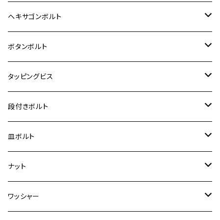
12V Fi モンキー
D-TRACER125
ゼファー400/ゼファーχ
MT-25
CB400SF/CB400SB
ジクサー150
ホンダ【チタン】
YAMAHA
ヤマハ
M20 P2.5
ステンレス
ヘキサゴンボルト
クロスカブ50
D-TRACKER
ゼファー750/ゼファー750RS
MT-125
ダックス125
ジクサー250
ジェイド
M4
カワサキ【チタン】
スズキ
M30 P1.5
チタン
ステンレス
ボタンボルト
クロスカブ110
D-TRACKER X
ゼファー1100/ゼファー1100RS
RZ250
モンキー125
ジクサーSF250
スーパーカブ C125
M5
250TR
M3
M4
ヤマハ【チタン】
チタン
ステンレス
タッピングビス
ジェイド
ER-6F
ZRX400/ZRXⅡ
RZ250R
レブル250
BANDIT250
ハンターカブ CT125
M6
GPZ900R
M4
M5
シグナスX
M4
M4
スズキ【チタン】
チタン
ステンレス
段付きボルト
スーパーカブ C125
ER-6N
ZRX1100/ZRX1100Ⅱ
RZ250RR
ハンターカブ125
GS400
ダックス125
M8
Ninja H2
M5
M6
シグナスX SR
M5
M5
KATANA
M3
M4
チタン
ステンレス
皿ボルト
ダックス125
ESTRELLA
ZRX1200R/ZRX1200S
RZ350
クロスカブ110
GSR400
モンキー125
M10
Ninja 250
M6
M8
マジェスティS
M6
M6
M4
M5
M4
M5
チタン
ステンレス
ナット
ハンターカブ CT125
ESTRELLA RS
ZRX1200DAEG
RZ350R
スーパーカブ110
GSR600
CB400 SUPER FOUR
Ninja 400
M7
M10
BW’S125
M8
M8
M5
M5
M6
M5
M4
チタン
ステンレス
ワッシャー
モンキー125
GPZ900R
Ninja250
RZ350RR
PCX
GSX-R125
CB400 SUPER BOLDOR
Ninja 400R
M8
MT-03
M10
M10
M6