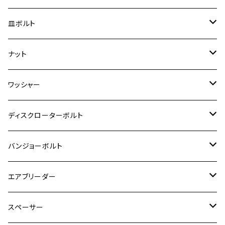
スーパーカブ C125
ER-6N
ZRX1100/ZRX1100Ⅱ
RZ250RR
ハンターカブ125
GS400
ダックス125
M8
Ninja H2
M5
M6
シグナスX SR
M5
M5
KATANA
M3
M4
チタン
ステンレス
皿ボルト
ダックス125
ESTRELLA
ZRX1200R/ZRX1200S
RZ350
クロスカブ110
GSR400
モンキー125
M10
Ninja 250
M6
M8
マジェスティS
M6
M6
M4
M5
M4
M5
チタン
ステンレス
ナット
ハンターカブ CT125
ESTRELLA RS
ZRX1200DAEG
RZ350R
スーパーカブ110
GSR600
CB400 SUPER FOUR
Ninja 400
M7
M10
BW’S125
M8
M8
M5
M5
M6
M5
M4
チタン
ステンレス
ワッシャー
モンキー125
GPZ900R
Ninja250
RZ350RR
PCX
GSX-R125
CB400 SUPER BOLDOR
Ninja 400R
M8
MT-03
M10
M10
M6
M8
M6
M5
M3
M4
チタン
ステンレス
ディスクローターボルト
ADV150
GPZ1100
Ninja250R
SEROW250
PCX150
GSX-S125
CB1300 SUPER FOUR
Ninja 1000
M10
MT-25
M8
M10
M4
M5
M4
M6
チタン
ステンレス
バンジョーボルト
Ape50
KLX125
Ninja400
SR400
GROM/MSX125
GSX250R
CB1300 SUPER BOLDOR
Ninja 1000SX
MT-125
M10
M5
M6
M5
M7
M4
ホンダ
チタン
ステンレス
エアブリーダー
Ape100
KLX250
Ninja400R
SR500
ハンターカブ
GSX250E KATANA
CBR250R
Ninja ZX-25R
NMAX
M6
M8
M6
M8
M5
ヤマハ
カワサキ
M10 P1.0
チタン
ステンレス
スペーサー
CB223S
KLX250ES
Ninja650
TW200
GSX400E KATANA
CBR250RR
Z900RS
NMAX155