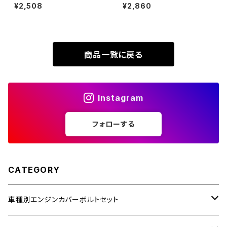
タン製 折りたたみ自転車 DAH
クランクケース ボルト 22本セッ
¥2,508
¥2,860
XR230
ON等に シルバー 素地 1個 JA
ト ステンレス製 ホンダ車用 シ
ZRX1200R
500
ルバーカラー TB6876
XR230 MOTARD
ZRX1200S
商品一覧に戻る
ZOMMER X
ZZR1100
Instagram
ZZR1400
フォローする
250TR
CATEGORY
車種別エンジンカバーボルトセット