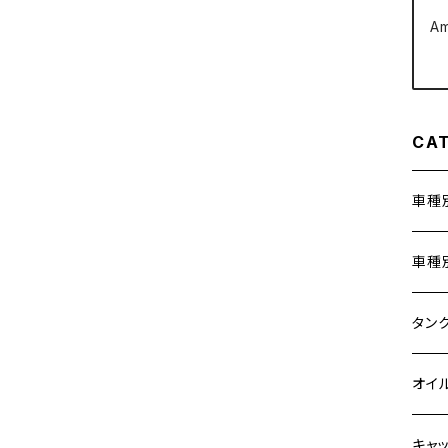
A
クラッチケーブル アジャスター
FTR223
Z250
チェーンアジャスター
GB250 CLUBMAN
Z400
CA
マシニングネットアンカー
GB350
Z400J
車種
GB350S
Z400FX
ホン
車種
GROM
Z550FX
400X
カワ
KAW
タン
HAWK CB250T
Z650
6V 
BALI
Z900
ヤマ
HON
カワ
オイ
HAWK CB250N
Z650RS
12V
BALI
Z900
MT-0
CB13
スズ
SUZ
ホン
M20 
キャ
HAWKⅡ CB400T