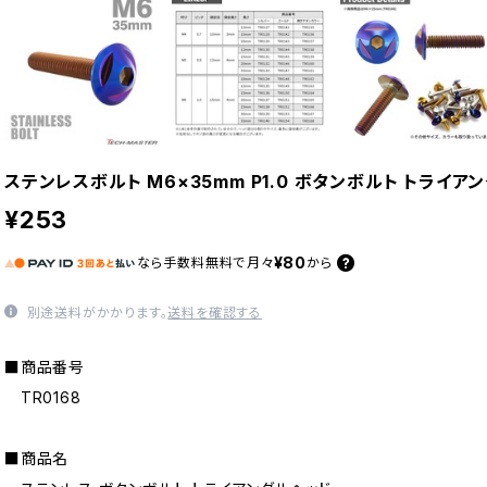
ステンレスボルト M6×35mm P1.0 ボタンボルト トライア
¥253
¥80
なら
手数料無料で
月々
から
別途送料がかかります。
送料を確認する
■商品番号
TR0168
■商品名