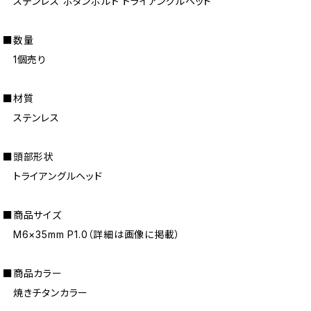
ステンレス ボタンボルト トライアングルヘッド
■数量
1個売り
■材質
ステンレス
■頭部形状
トライアングルヘッド
■商品サイズ
M6×35mm P1.0（詳細は画像に掲載）
■商品カラー
焼きチタンカラー