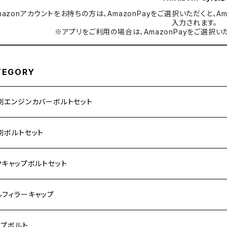
mazonアカウントをお持ちの方は、AmazonPayをご選択いただくと
入力されます。
※アプリをご利用の場合は、AmazonPayをご選択い
TEGORY
別エンジンカバーボルトセット
ダ【ステンレス】
別ボルトセット
サキ【ステンレス】
ASAKI
クキャップボルトセット
モンキー
US
RS/Z900RS CAFE
ハ【ステンレス】
DA
サキ
ルフィラーキャップ
 モンキー
US-Ⅱ
RS SE
3
00SF/CB1300SB
キ【ステンレス】
UKI
ダ
P1.5
ップボルト