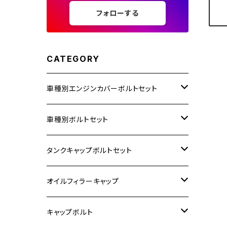
フォローする
CATEGORY
車種別エンジンカバーボルトセット
ホンダ【ステンレス】
車種別ボルトセット
400X
カワサキ【ステンレス】
KAWASAKI
タンクキャップボルトセット
6V モンキー
BALIUS
Z900RS/Z900RS CAFE
ヤマハ【ステンレス】
HONDA
カワサキ
オイルフィラーキャップ
12V モンキー
BALIUS-Ⅱ
Z900RS SE
MT-03
CB1300SF/CB1300SB
スズキ【ステンレス】
SUZUKI
ホンダ
M20 P1.5
キャップボルト