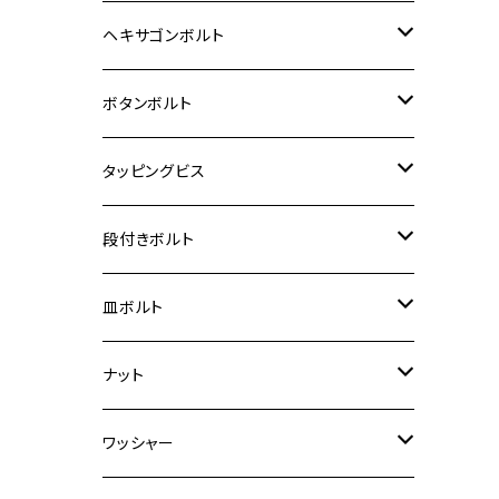
12V Fi モンキー
D-TRACER125
ゼファー400/ゼファーχ
MT-25
CB400SF/CB400SB
ジクサー150
ホンダ【チタン】
YAMAHA
ヤマハ
M20 P2.5
ステンレス
ヘキサゴンボルト
クロスカブ50
D-TRACKER
ゼファー750/ゼファー750RS
MT-125
ダックス125
ジクサー250
ジェイド
M4
カワサキ【チタン】
スズキ
M30 P1.5
チタン
ステンレス
ボタンボルト
クロスカブ110
D-TRACKER X
ゼファー1100/ゼファー1100RS
RZ250
モンキー125
ジクサーSF250
スーパーカブ C125
M5
250TR
M3
M4
ヤマハ【チタン】
チタン
ステンレス
タッピングビス
ジェイド
ER-6F
ZRX400/ZRXⅡ
RZ250R
レブル250
BANDIT250
ハンターカブ CT125
M6
GPZ900R
M4
M5
シグナスX
M4
M4
スズキ【チタン】
チタン
ステンレス
段付きボルト
スーパーカブ C125
ER-6N
ZRX1100/ZRX1100Ⅱ
RZ250RR
ハンターカブ125
GS400
ダックス125
M8
Ninja H2
M5
M6
シグナスX SR
M5
M5
KATANA
M3
M4
チタン
ステンレス
皿ボルト
ダックス125
ESTRELLA
ZRX1200R/ZRX1200S
RZ350
クロスカブ110
GSR400
モンキー125
M10
Ninja 250
M6
M8
マジェスティS
M6
M6
M4
M5
M4
M5
チタン
ステンレス
ナット
ハンターカブ CT125
ESTRELLA RS
ZRX1200DAEG
RZ350R
スーパーカブ110
GSR600
CB400 SUPER FOUR
Ninja 400
M7
M10
BW’S125
M8
M8
M5
M5
M6
M5
M4
チタン
ステンレス
ワッシャー
モンキー125
GPZ900R
Ninja250
RZ350RR
PCX
GSX-R125
CB400 SUPER BOLDOR
Ninja 400R
M8
MT-03
M10
M10
M6
M8