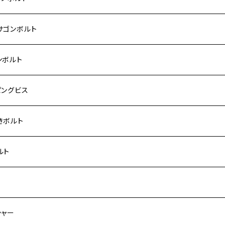
Fi モンキー
ACER125
ー400/ゼファーχ
5
0SF/CB400SB
ー150
ダ【チタン】
AHA
ハ
P2.5
ンレス
サゴンボルト
カブ50
ACKER
ー750/ゼファー750RS
25
ス125
ー250
ド
サキ【チタン】
キ
P1.5
ン
ンレス
ンボルト
カブ110
ACKER X
ー1100/ゼファー1100RS
0
ー125
ーSF250
ーカブ C125
R
ハ【チタン】
ン
ンレス
ピングビス
ド
F
00/ZRXⅡ
0R
250
IT250
ーカブ CT125
00R
スX
キ【チタン】
ン
ンレス
きボルト
ーカブ C125
N
100/ZRX1100Ⅱ
0RR
ーカブ125
0
ス125
 H2
スX SR
NA
ン
ンレス
ルト
ス125
ELLA
200R/ZRX1200S
0
カブ110
00
ー125
 250
スティS
ン
ンレス
ト
ーカブ CT125
ELLA RS
200DAEG
0R
ーカブ110
00
0 SUPER FOUR
 400
125
ン
ンレス
シャー
ー125
00R
250